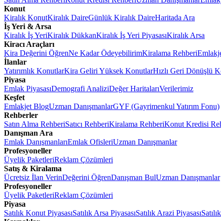
Konut
Kiralık Konut
Kiralık Daire
Günlük Kiralık Daire
Haritada Ara
İş Yeri & Arsa
Kiralık İş Yeri
Kiralık Dükkan
Kiralık İş Yeri Piyasası
Kiralık Arsa
Kiracı Araçları
Kira Değerini Öğren
Ne Kadar Ödeyebilirim
Kiralama Rehberi
Emlakj
İlanlar
Yatırımlık Konutlar
Kira Geliri Yüksek Konutlar
Hızlı Geri Dönüşlü K
Piyasa
Emlak Piyasası
Demografi Analizi
Değer Haritaları
Verilerimiz
Keşfet
Emlakjet Blog
Uzman Danışmanlar
GYF (Gayrimenkul Yatırım Fonu)
Rehberler
Satın Alma Rehberi
Satıcı Rehberi
Kiralama Rehberi
Konut Kredisi Re
Danışman Ara
Emlak Danışmanları
Emlak Ofisleri
Uzman Danışmanlar
Profesyoneller
Üyelik Paketleri
Reklam Çözümleri
Satış & Kiralama
Ücretsiz İlan Verin
Değerini Öğren
Danışman Bul
Uzman Danışmanlar
Profesyoneller
Üyelik Paketleri
Reklam Çözümleri
Piyasa
Satılık Konut Piyasası
Satılık Arsa Piyasası
Satılık Arazi Piyasası
Satılı