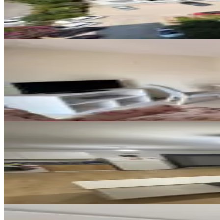
4+1
·
220 m²
·
10. Kat
·
07.08.2026
40.000 ₺
YENİ
2+1 Full Eşyalı Daire
Çukurova, Mahfesığmaz Mahallesi
2+1
·
100 m²
·
4. Kat
·
07.08.2026
37.500 ₺
YENİ
Beyazevlerde Full Eşyalı Kiralık
Çukurova, Beyazevler Mahallesi
1+1
·
50 m²
·
1. Kat
·
07.08.2026
23.000 ₺
YENİ
100.yılda,6.kat,3+1,açık Mut.,doğ