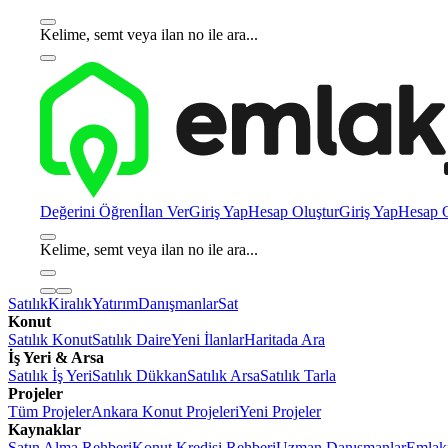
Kelime, semt veya ilan no ile ara...
Değerini Öğren
İlan Ver
Giriş Yap
Hesap Oluştur
Giriş Yap
Hesap O
Kelime, semt veya ilan no ile ara...
Satılık
Kiralık
Yatırım
Danışmanlar
Sat
Konut
Satılık Konut
Satılık Daire
Yeni İlanlar
Haritada Ara
İş Yeri & Arsa
Satılık İş Yeri
Satılık Dükkan
Satılık Arsa
Satılık Tarla
Projeler
Tüm Projeler
Ankara Konut Projeleri
Yeni Projeler
Kaynaklar
Satın Alma Rehberi
Konut Kredisi Rehberi
Uzman Danışmanlar
Emlakj