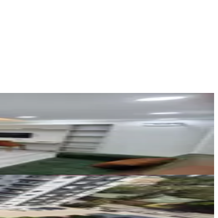
As Ada Gayrimenkul
CENNET YÜCEL
Ara
AMAÇ GAYRİMENKUL
FEDAYİ CANKURT