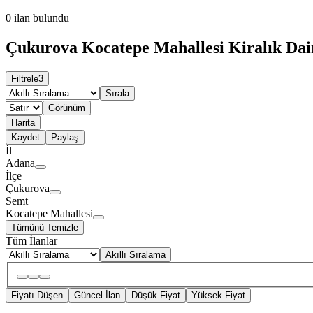
0
ilan bulundu
Çukurova Kocatepe Mahallesi Kiralık Dair
Filtrele
3
Sırala
Görünüm
Harita
Kaydet
Paylaş
İl
Adana
İlçe
Çukurova
Semt
Kocatepe Mahallesi
Tümünü Temizle
Tüm İlanlar
Akıllı Sıralama
Fiyatı Düşen
Güncel İlan
Düşük Fiyat
Yüksek Fiyat