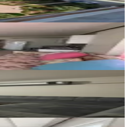
Ara
As Ada Gayrimenkul
CENNET YÜCEL
Ara
As Ada Gayrimenkul
berke postallı
Ara