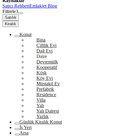
Kaynaklar
Satıcı Rehberi
Emlakjet Blog
Filtrele
3
Satılık
Kiralık
Konut
Bina
Çiftlik Evi
Dağ Evi
Daire
Devremülk
Kooperatif
Köşk
Köy Evi
Müstakil Ev
Prefabrik
Residence
Villa
Yalı
Yalı Dairesi
Yazlık
Günlük Kiralık Konut
İş Yeri
Arsa