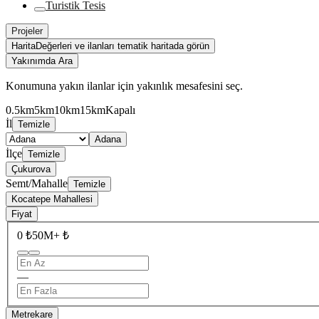
Turistik Tesis
Projeler
Harita
Değerleri ve ilanları tematik haritada görün
Yakınımda Ara
Konumuna yakın ilanlar için yakınlık mesafesini seç.
0.5km
5km
10km
15km
Kapalı
İl
Temizle
Adana
İlçe
Temizle
Çukurova
Semt/Mahalle
Temizle
Kocatepe Mahallesi
Fiyat
0 ₺
50M+ ₺
—
Metrekare