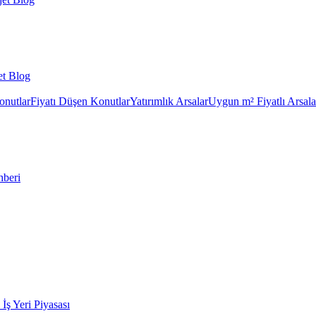
et Blog
onutlar
Fiyatı Düşen Konutlar
Yatırımlık Arsalar
Uygun m² Fiyatlı Arsala
hberi
k İş Yeri Piyasası