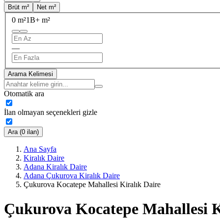
Brüt m²
Net m²
0 m²
1B+ m²
—
Arama Kelimesi
Otomatik ara
İlan olmayan seçenekleri gizle
Ara (0 ilan)
Ana Sayfa
Kiralık Daire
Adana Kiralık Daire
Adana Çukurova Kiralık Daire
Çukurova Kocatepe Mahallesi Kiralık Daire
Çukurova Kocatepe Mahallesi K