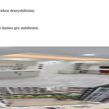
tekrar deneyebilirsiniz.
 ilanlara göz atabilirsiniz.
çmaz Daire✅️
çi 4+1 Kapalı Mutfak Ç.banyolu Temiz Kiralık Daire