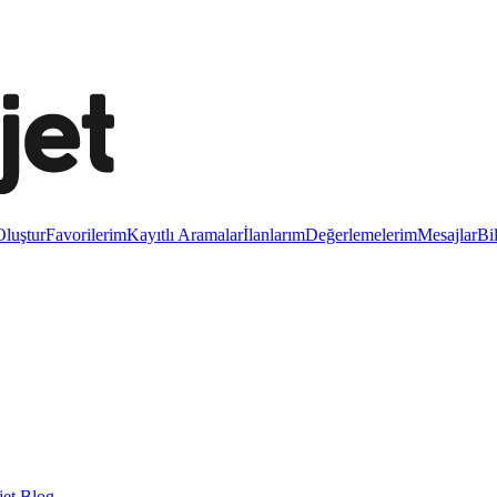
luştur
Favorilerim
Kayıtlı Aramalar
İlanlarım
Değerlemelerim
Mesajlar
Bi
et Blog