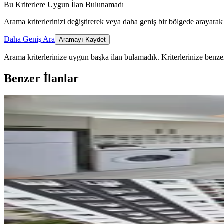
Bu Kriterlere Uygun İlan Bulunamadı
Arama kriterlerinizi değiştirerek veya daha geniş bir bölgede arayarak 
Daha Geniş Ara
Aramayı Kaydet
Arama kriterlerinize uygun başka ilan bulamadık.
Kriterlerinize benzer
Benzer İlanlar
ÖNE ÇIKAN
Üniversiteye Tek Dolmuş 1+1 Ka
Çukurova, Güzelyalı Mahallesi
1+1
·
65 m²
·
3. Kat
·
03.08.2026
18.000 ₺
YENİ
Barışmanço Doğalpark Civ Site İ
Çukurova, Toros Mahallesi