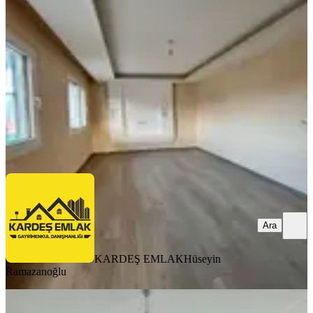
Sarıçam, Beyceli Mahallesi
2+1
·
75 m²
·
2. Kat
·
07.08.2026
11.000 ₺
KARDEŞ EMLAK
Hüseyin Ramazanoğlu
Ara
Ara
KARDEŞ EMLAK
Hüseyin
Ramazanoğlu
YENİ
Ramazanoğlu'dan 0 Full De Full