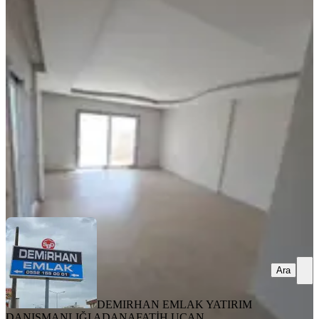
Demirhan'dan Sarıçam Belediyesi
Civarı 3+1 Kiralık Daire
Sarıçam, Elif Su Uludağ Mahallesi
3+1
·
130 m²
·
8. Kat
·
08.08.2026
21.500 ₺
DEMIRHAN EMLAK YATIRIM DANIŞMANLIĞI
ADANA
FATİH UÇAN
Ara
Ara
DEMIRHAN EMLAK YATIRIM
DANIŞMANLIĞI ADANA
FATİH UÇAN