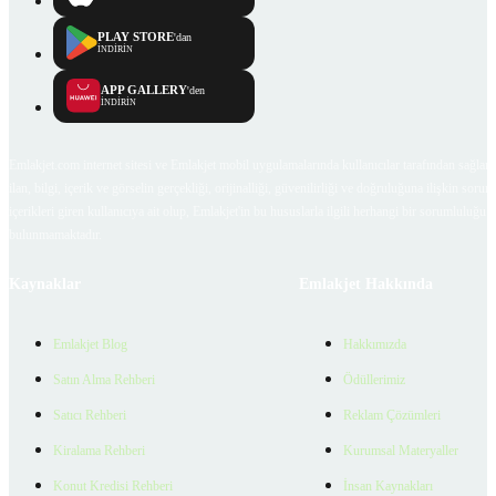
PLAY STORE
'dan
İNDİRİN
APP GALLERY
'den
İNDİRİN
Emlakjet.com internet sitesi ve Emlakjet mobil uygulamalarında kullanıcılar tarafından sağlana
ilan, bilgi, içerik ve görselin gerçekliği, orijinalliği, güvenilirliği ve doğruluğuna ilişkin soru
içerikleri giren kullanıcıya ait olup, Emlakjet'in bu hususlarla ilgili herhangi bir sorumluluğu
bulunmamaktadır.
Kaynaklar
Emlakjet Hakkında
Emlakjet Blog
Hakkımızda
Satın Alma Rehberi
Ödüllerimiz
Satıcı Rehberi
Reklam Çözümleri
Kiralama Rehberi
Kurumsal Materyaller
Konut Kredisi Rehberi
İnsan Kaynakları