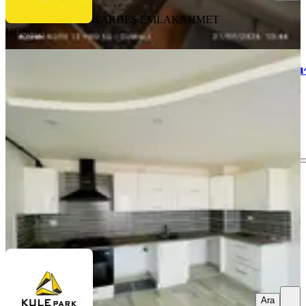
KARDEŞ EMLAK
AHMET
HOŞCA
YENİ
Çarkıpare`de~2+1~doğalgazlı~havuzlu~
Sarıçam, Balcalı Mahallesi
2+1
·
110 m²
·
14. Kat
·
08.08.2026
16.000 ₺
KULEPARK GAYRİMENKUL
Yunus Emre Karakeçili
Ara
Ara