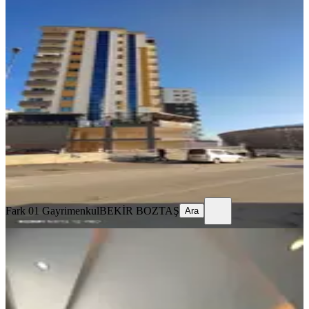
YENİ
Stadyum Yanı Katmerci Dayı Üzeri
3+1 Açık Mutfak Doğalgazlı Geniş
Kiralık Daire
Sarıçam, Çarkıpare Mahallesi
3+1
·
130 m²
·
7. Kat
·
07.08.2026
25.000 ₺
Fark 01 Gayrimenkul
BEKİR BOZTAŞ
Ara
Fark 01 Gayrimenkul
BEKİR BOZTAŞ
Ara
YENİ
*çatıkule'den*orhangazi'de*bulvar
Üzeri*g.oturum*d.gazlı*3+1*
Sarıçam, Orhangazi Mahallesi