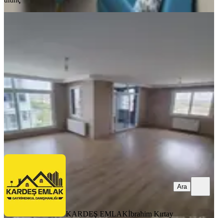
YENİ
Mükemmel Daire
Sarıçam, Orhangazi Mahallesi
3+1
·
125 m²
·
3. Kat
·
08.08.2026
25.500 ₺
KARDEŞ EMLAK
İbrahim Kırtay
Ara
Ara
KARDEŞ EMLAK
İbrahim Kırtay