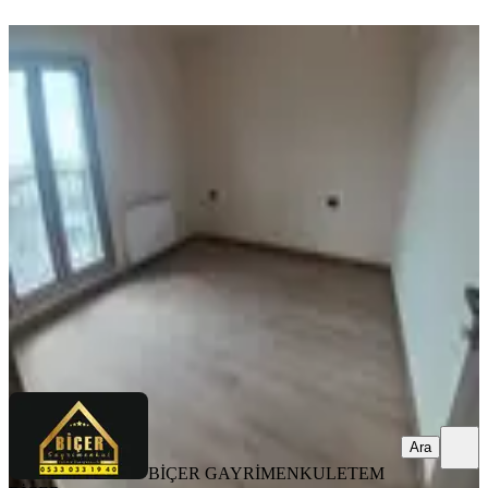
ÖNE ÇIKAN
Adana Sarıçam Buruk Tokilerde Yola
Yakın Yemek Odalı 2,5 +1 Kiralık
Sıfır Kullanılmamış Daire
Sarıçam, İstiklal Mahallesi
2.5+1
·
125 m²
·
5. Kat
·
29.07.2026
13.500 ₺
BİÇER GAYRİMENKUL
ETEM BİÇER
Ara
Ara
BİÇER GAYRİMENKUL
ETEM