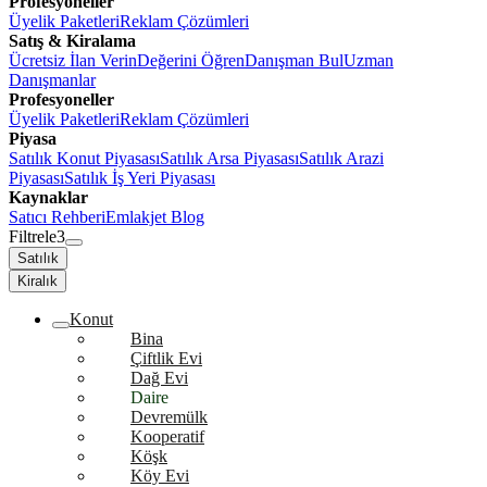
Profesyoneller
Üyelik Paketleri
Reklam Çözümleri
Satış & Kiralama
Ücretsiz İlan Verin
Değerini Öğren
Danışman Bul
Uzman
Danışmanlar
Profesyoneller
Üyelik Paketleri
Reklam Çözümleri
Piyasa
Satılık Konut Piyasası
Satılık Arsa Piyasası
Satılık Arazi
Piyasası
Satılık İş Yeri Piyasası
Kaynaklar
Satıcı Rehberi
Emlakjet Blog
Filtrele
3
Satılık
Kiralık
Konut
Bina
Çiftlik Evi
Dağ Evi
Daire
Devremülk
Kooperatif
Köşk
Köy Evi