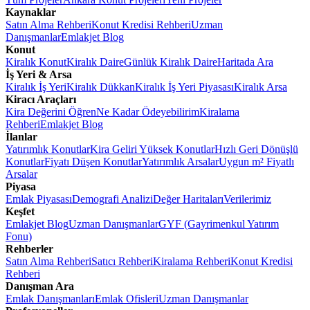
Kaynaklar
Satın Alma Rehberi
Konut Kredisi Rehberi
Uzman
Danışmanlar
Emlakjet Blog
Konut
Kiralık Konut
Kiralık Daire
Günlük Kiralık Daire
Haritada Ara
İş Yeri & Arsa
Kiralık İş Yeri
Kiralık Dükkan
Kiralık İş Yeri Piyasası
Kiralık Arsa
Kiracı Araçları
Kira Değerini Öğren
Ne Kadar Ödeyebilirim
Kiralama
Rehberi
Emlakjet Blog
İlanlar
Yatırımlık Konutlar
Kira Geliri Yüksek Konutlar
Hızlı Geri Dönüşlü
Konutlar
Fiyatı Düşen Konutlar
Yatırımlık Arsalar
Uygun m² Fiyatlı
Arsalar
Piyasa
Emlak Piyasası
Demografi Analizi
Değer Haritaları
Verilerimiz
Keşfet
Emlakjet Blog
Uzman Danışmanlar
GYF (Gayrimenkul Yatırım
Fonu)
Rehberler
Satın Alma Rehberi
Satıcı Rehberi
Kiralama Rehberi
Konut Kredisi
Rehberi
Danışman Ara
Emlak Danışmanları
Emlak Ofisleri
Uzman Danışmanlar