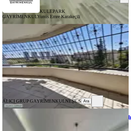
KULEPARK
GAYRİMENKUL
Yunus Emre Karakeçili
YENİ
Sarıçam Toki De 2+1 Kiralik Daire
Sarıçam, Osmangazi Mahallesi
2+1
·
95 m²
·
1. Kat
·
08.08.2026
120.000 ₺
ALICI GRUP GAYRİMENKUL
NEŞE S
Ara
ALICI GRUP GAYRİMENKUL
NEŞE S
Ara
YENİ
Çarkıpare'de~çok~geniş~giyinme~odalı~
Sarıçam, Çarkıpare Mahallesi