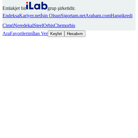
Emlakjet bir
grup şirketidir.
Endeksa
Kariyer.net
İşin Olsun
Sigortam.net
Arabam.com
Hangikredi
Cimri
Neredekal
SteelOrbis
Chemorbis
Ara
Favorilerim
İlan Ver
Keşfet
Hesabım