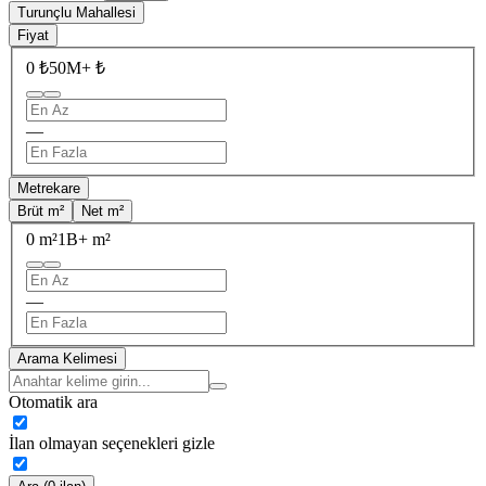
Turunçlu Mahallesi
Fiyat
0 ₺
50M+ ₺
—
Metrekare
Brüt m²
Net m²
0 m²
1B+ m²
—
Arama Kelimesi
Otomatik ara
İlan olmayan seçenekleri gizle