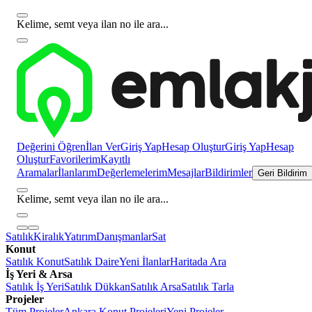
Kelime, semt veya ilan no ile ara...
Değerini Öğren
İlan Ver
Giriş Yap
Hesap Oluştur
Giriş Yap
Hesap
Oluştur
Favorilerim
Kayıtlı
Aramalar
İlanlarım
Değerlemelerim
Mesajlar
Bildirimler
Geri Bildirim
Kelime, semt veya ilan no ile ara...
Satılık
Kiralık
Yatırım
Danışmanlar
Sat
Konut
Satılık Konut
Satılık Daire
Yeni İlanlar
Haritada Ara
İş Yeri & Arsa
Satılık İş Yeri
Satılık Dükkan
Satılık Arsa
Satılık Tarla
Projeler
Tüm Projeler
Ankara Konut Projeleri
Yeni Projeler