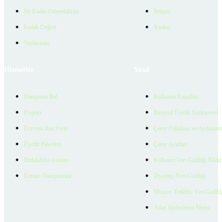
Ne Kadar Ödeyebilirim
İletişim
Emlak Değeri
Yardım
Verilerimiz
Hizmetler
Yasal
Danışman Bul
Kullanım Koşulları
Projeler
Bireysel Üyelik Sözleşmesi
Ücretsiz İlan Verin
Çerez Politikası ve Aydınlat
Üyelik Paketleri
Çerez Ayarları
EmlakZeka Asistan
Kullanıcı Veri Gizliliği Bildi
Uzman Danışmanlar
Ziyaretçi Veri Gizliliği
Müşteri Yetkilisi Veri Gizlili
Aday Aydınlatma Metni