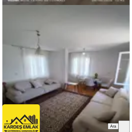
YENİ
Kardeş Emlak'tan Yıldırım Beyazıt
Mahallesi'nde 1+1 Kapalı Mutfak
Eşyalı Daire
Sarıçam, Yıldırım Beyazıt Mahallesi
1+1
·
85 m²
·
3. Kat
·
08.08.2026
16.500 ₺
KARDEŞ EMLAK
AHMET HOŞCA
Ara
Ara