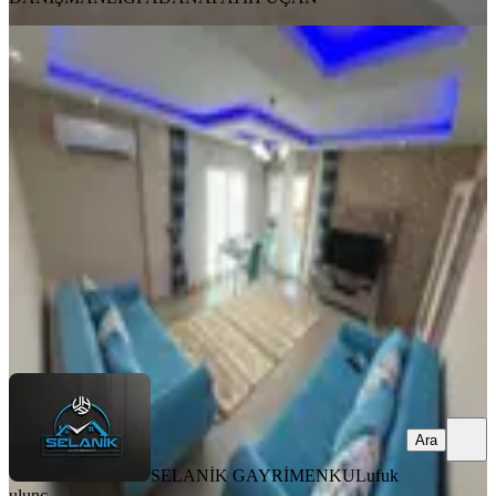
YENİ
İncirlik Hürriyet Mah.3+1 Eşyalı
Kiralık Daire D.gazlı E.banyolu
Sarıçam, Hürriyet Mahallesi
3+1
·
120 m²
·
1. Kat
·
08.08.2026
22.000 ₺
SELANİK GAYRİMENKUL
ufuk ulunç
Ara
Ara
SELANİK GAYRİMENKUL
ufuk
ulunç