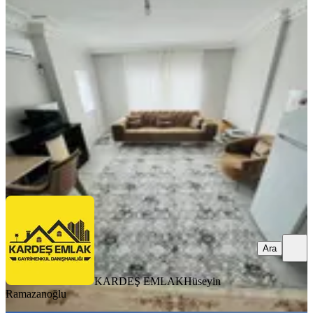
Eşyalı Kiralık Daire
Sarıçam, Çarkıpare Mahallesi
1+1
·
50 m²
·
1. Kat
·
07.08.2026
15.000 ₺
KARDEŞ EMLAK
Hüseyin Ramazanoğlu
Ara
Ara
KARDEŞ EMLAK
Hüseyin
Ramazanoğlu