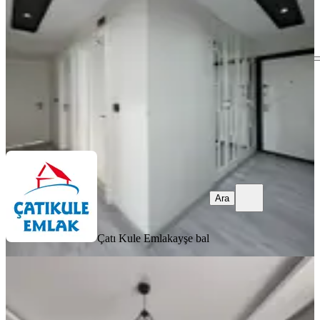
2+1
·
110 m²
·
9. Kat
·
07.08.2026
21.000 ₺
Çatı Kule Emlak
ayşe bal
Ara
Ara
Çatı Kule Emlak
ayşe bal
YENİ
Kardeş Emlaktan Merkezi Konumda
Eşyalı Kiralık 1+1 Daire