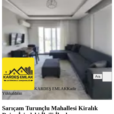
Sarıçam, Osmangazi Mahallesi
1+1
·
45 m²
·
8. Kat
·
07.08.2026
17.500 ₺
KARDEŞ EMLAK
Kadir Yükkaldıran
Ara
Ara
KARDEŞ EMLAK
Kadir
Yükkaldıran
Sarıçam Turunçlu Mahallesi Kiralık