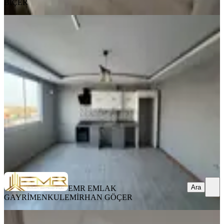
BİÇER
YENİ
Gültepe'de Cadde Üzeri 2+1 A.mutfak
Lüks Kiralık Daire
Sarıçam, Gültepe Mahallesi
2+1
·
75 m²
·
7. Kat
·
08.08.2026
15.000 ₺
EMR EMLAK GAYRİMENKUL
EMİRHAN GÖÇER
Ara
Ara
EMR EMLAK
GAYRİMENKUL
EMİRHAN GÖÇER
YENİ