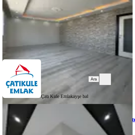
3+1
·
150 m²
·
3. Kat
·
07.08.2026
23.000 ₺
Çatı Kule Emlak
ayşe bal
Ara
Ara
Çatı Kule Emlak
ayşe bal
YENİ
Çatıkule'den*merkezi
Konum*işçilikli*d.gazlı*k.mutfak*g.o
Sarıçam, Elif Su Uludağ Mahallesi