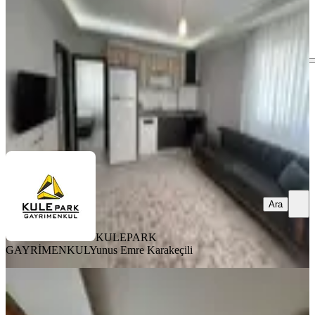
1+1
·
70 m²
·
8. Kat
·
08.08.2026
19.000 ₺
KULEPARK GAYRİMENKUL
Yunus Emre Karakeçili
Ara
Ara
KULEPARK
GAYRİMENKUL
Yunus Emre Karakeçili
YENİ
Beyceli'de 3 Katlı Müstakil 2 Katı
Kiralık Daire Geniş