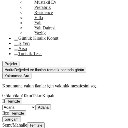
Müstakil Ev
Prefabrik
Residence
Villa
Yalı
Yalı Dairesi
Yazlık
Günlük Kiralık Konut
İş Yeri
Arsa
Turistik Tesis
Projeler
Harita
Değerleri ve ilanları tematik haritada görün
Yakınımda Ara
Konumuna yakın ilanlar için yakınlık mesafesini seç.
0.5km
5km
10km
15km
Kapalı
İl
Temizle
Adana
İlçe
Temizle
Sarıçam
Semt/Mahalle
Temizle