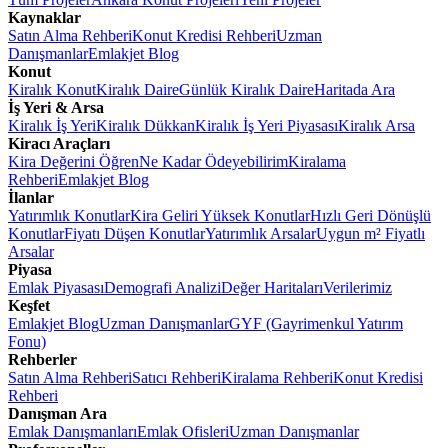
Kaynaklar
Satın Alma Rehberi
Konut Kredisi Rehberi
Uzman
Danışmanlar
Emlakjet Blog
Konut
Kiralık Konut
Kiralık Daire
Günlük Kiralık Daire
Haritada Ara
İş Yeri & Arsa
Kiralık İş Yeri
Kiralık Dükkan
Kiralık İş Yeri Piyasası
Kiralık Arsa
Kiracı Araçları
Kira Değerini Öğren
Ne Kadar Ödeyebilirim
Kiralama
Rehberi
Emlakjet Blog
İlanlar
Yatırımlık Konutlar
Kira Geliri Yüksek Konutlar
Hızlı Geri Dönüşlü
Konutlar
Fiyatı Düşen Konutlar
Yatırımlık Arsalar
Uygun m² Fiyatlı
Arsalar
Piyasa
Emlak Piyasası
Demografi Analizi
Değer Haritaları
Verilerimiz
Keşfet
Emlakjet Blog
Uzman Danışmanlar
GYF (Gayrimenkul Yatırım
Fonu)
Rehberler
Satın Alma Rehberi
Satıcı Rehberi
Kiralama Rehberi
Konut Kredisi
Rehberi
Danışman Ara
Emlak Danışmanları
Emlak Ofisleri
Uzman Danışmanlar