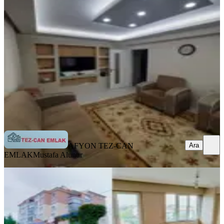
Merkez, Kanlıca Mahallesi
3+1
·
115 m²
·
1. Kat
·
06.08.2026
22.000 ₺
AFYON TEZ-CAN EMLAK
Mustafa Alunur
Ara
Ara
AFYON TEZ-CAN
EMLAK
Mustafa Alunur
YENİ
Site İçinde Asansörlü Kiralık Ara Kat
2+1 Daire
Merkez, Ali İhsan Paşa Mahallesi