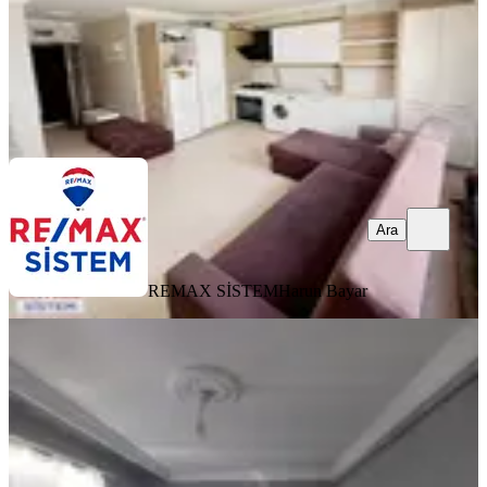
REMAX SİSTEM
Harun Bayar
Ara
Ara
REMAX SİSTEM
Harun Bayar
EŞYALI
Aktif Emlak'tan Erenler Mah 2+1
Dublexs Eşyalı Daire Doğalğazlı
Merkez, Erenler Mahallesi
2+1
·
80 m²
·
4. Kat
·
06.08.2026