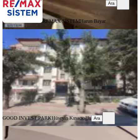
Ara
REMAX SİSTEM
Harun Bayar
YENİ
Örnekevlerde Arakat | Kocatepe
Okula 150 Mt | Ankastreli | 3+1
Merkez, Örnekevler Mahallesi
3+1
·
125 m²
·
2. Kat
·
07.08.2026
26.500 ₺
GOOD INVEST PARK
Hüseyin Kınacıoğlu
Ara
GOOD INVEST PARK
Hüseyin Kınacıoğlu
Ara
YENİ
Duru Group'dan Erenler Ana Cadde