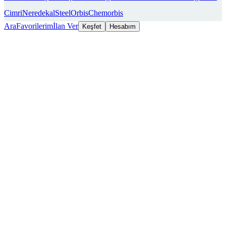
Cimri
Neredekal
SteelOrbis
Chemorbis
Ara
Favorilerim
İlan Ver
Keşfet
Hesabım