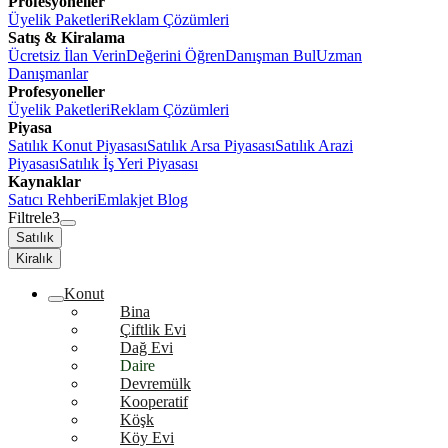
Profesyoneller
Üyelik Paketleri
Reklam Çözümleri
Satış & Kiralama
Ücretsiz İlan Verin
Değerini Öğren
Danışman Bul
Uzman
Danışmanlar
Profesyoneller
Üyelik Paketleri
Reklam Çözümleri
Piyasa
Satılık Konut Piyasası
Satılık Arsa Piyasası
Satılık Arazi
Piyasası
Satılık İş Yeri Piyasası
Kaynaklar
Satıcı Rehberi
Emlakjet Blog
Filtrele
3
Satılık
Kiralık
Konut
Bina
Çiftlik Evi
Dağ Evi
Daire
Devremülk
Kooperatif
Köşk
Köy Evi