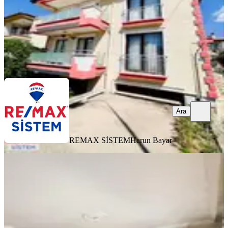
REMAX SİSTEM
Harun Bayar
Ara
Ara
REMAX SİSTEM
Harun Bayar
EŞYALI
Erenlerde Kiralık Fırsat 2+1 Daire
Merkez, Erenler Mahallesi
2+1
·
75 m²
·
2. Kat
·
09.08.2026
18.000 ₺