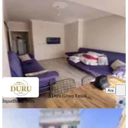
Üzeri Kiralık 2+0 Daire!!
Merkez, Erenler Mahallesi
2+0
·
55 m²
·
2. Kat
·
07.08.2026
15.000 ₺
Afyon Duru Group Emlak İnşaat
Burak Duru
Ara
Ara
Afyon Duru Group Emlak
İnşaat
Burak Duru
YENİ
Adliyenin Hemen Yanında 2+1
Ankastreli Kiralık Daire