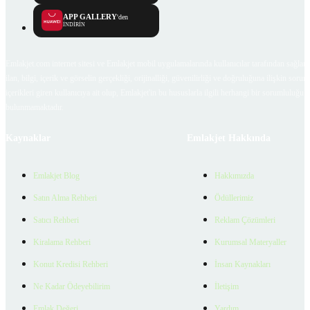
APP GALLERY
'den
İNDİRİN
Emlakjet.com internet sitesi ve Emlakjet mobil uygulamalarında kullanıcılar tarafından sağlana
ilan, bilgi, içerik ve görselin gerçekliği, orijinalliği, güvenilirliği ve doğruluğuna ilişkin soru
içerikleri giren kullanıcıya ait olup, Emlakjet'in bu hususlarla ilgili herhangi bir sorumluluğu
bulunmamaktadır.
Kaynaklar
Emlakjet Hakkında
Emlakjet Blog
Hakkımızda
Satın Alma Rehberi
Ödüllerimiz
Satıcı Rehberi
Reklam Çözümleri
Kiralama Rehberi
Kurumsal Materyaller
Konut Kredisi Rehberi
İnsan Kaynakları
Ne Kadar Ödeyebilirim
İletişim
Emlak Değeri
Yardım