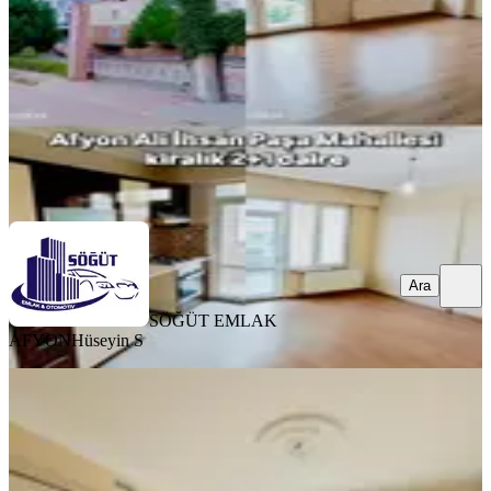
2+1
·
90 m²
·
2. Kat
·
06.08.2026
18.000 ₺
SÖĞÜT EMLAK AFYON
Hüseyin S
Ara
Ara
SÖĞÜT EMLAK
AFYON
Hüseyin S
YENİ
Afyon Özsu Emlak'tan Ahmet Yesevi
Mh Bakımlı Kiralık 3+1 Daire
Merkez, Hoca Ahmet Yesevi Mahallesi