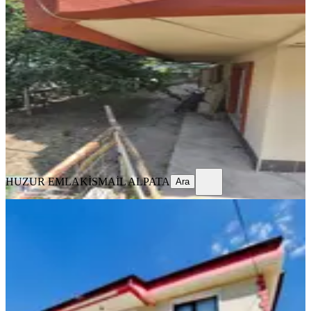
YENİ
Fatih Mahallesinde 3+1 Kiralık Daire
Merkez, Fatih Mahallesi
3+1
·
100 m²
·
Bahçe katı
·
06.08.2026
13.000 ₺
HUZUR EMLAK
İSMAİL ALPATA
Ara
HUZUR EMLAK
İSMAİL ALPATA
Ara
BALKONLU
*fatih Mahallesi Merkezi Konumda
2+1 Kiralık Daire
Merkez, Fatih Mahallesi
2+1
·
90 m²
·
Çatı Katı
·
09.08.2026
15.000 ₺