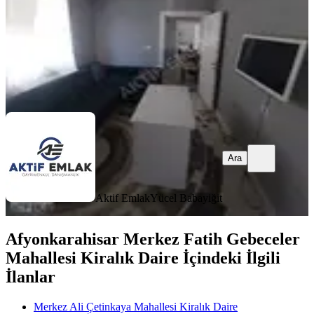
15.000 ₺
Aktif Emlak
Yücel Babayiğit
Ara
Ara
Aktif Emlak
Yücel Babayiğit
Afyonkarahisar Merkez Fatih Gebeceler
Mahallesi Kiralık Daire İçindeki İlgili
İlanlar
Merkez Ali Çetinkaya Mahallesi Kiralık Daire