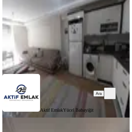
Merkez, Marulcu Mahallesi
2+1
·
100 m²
·
1. Kat
·
06.08.2026
25.000 ₺
Aktif Emlak
Yücel Babayiğit
Ara
Ara
Aktif Emlak
Yücel Babayiğit
YENİ
Dumlupınar Mahallesinde Kiralık