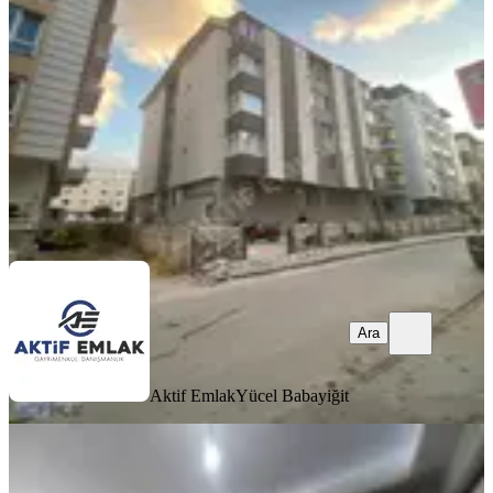
Merkez, Erenler Mahallesi
1+1
·
60 m²
·
5. Kat
·
06.08.2026
13.000 ₺
Aktif Emlak
Yücel Babayiğit
Ara
Ara
Aktif Emlak
Yücel Babayiğit
YENİ
Aktif Emlak'tan Marulcu
Mahallesinde Eşyalı Daire 2+1