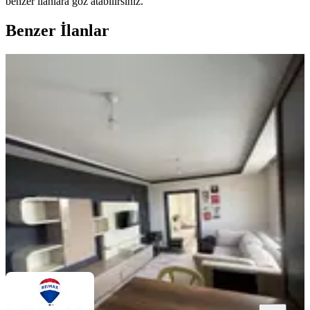
benzer ilanlara göz atabilirsiniz.
Benzer İlanlar
YENİ
Erenlerde Veteriner Girişinde Kiralık
2+1 Daire
Merkez, Erenler Mahallesi
2+1
·
75 m²
·
3. Kat
·
09.08.2026
25.000 ₺
REMAX SİSTEM
Harun Bayar
Ara