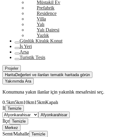
Müstakil Ev
Prefabrik
Residence
Villa
Yalı
Yalı Dairesi
Yazlık
Günlük Kiralık Konut
İş Yeri
Arsa
Turistik Tesis
Projeler
Harita
Değerleri ve ilanları tematik haritada görün
Yakınımda Ara
Konumuna yakın ilanlar için yakınlık mesafesini seç.
0.5km
5km
10km
15km
Kapalı
İl
Temizle
Afyonkarahisar
İlçe
Temizle
Merkez
Semt/Mahalle
Temizle