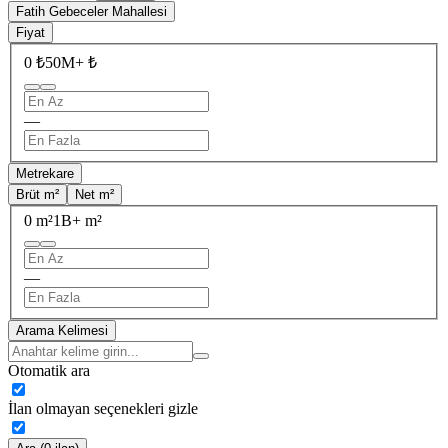
Fatih Gebeceler Mahallesi
Fiyat
0 ₺
50M+ ₺
—
Metrekare
Brüt m²
Net m²
0 m²
1B+ m²
—
Arama Kelimesi
Otomatik ara
İlan olmayan seçenekleri gizle