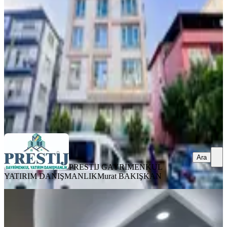
Merkez, İstiklal Mahallesi
2+1
·
95 m²
·
4. Kat
·
07.08.2026
27.000 ₺
PRESTİJ GAYRİMENKUL YATIRIM DANIŞMANLIK
Murat
BAKIŞKAN
Ara
Ara
PRESTİJ GAYRİMENKUL
YATIRIM DANIŞMANLIK
Murat BAKIŞKAN
YENİ
Afyon Tezcan Emlak'tan Kanlıca
Mahallesi 3+1 Güney Cephe 2
Banyolu Daire