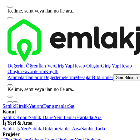
Kelime, semt veya ilan no ile ara...
Değerini Öğren
İlan Ver
Giriş Yap
Hesap Oluştur
Giriş Yap
Hesap
Oluştur
Favorilerim
Kayıtlı
Aramalar
İlanlarım
Değerlemelerim
Mesajlar
Bildirimler
Geri Bildirim
Kelime, semt veya ilan no ile ara...
Satılık
Kiralık
Yatırım
Danışmanlar
Sat
Konut
Satılık Konut
Satılık Daire
Yeni İlanlar
Haritada Ara
İş Yeri & Arsa
Satılık İş Yeri
Satılık Dükkan
Satılık Arsa
Satılık Tarla
Projeler
Tüm Projeler
Ankara Konut Projeleri
Yeni Projeler