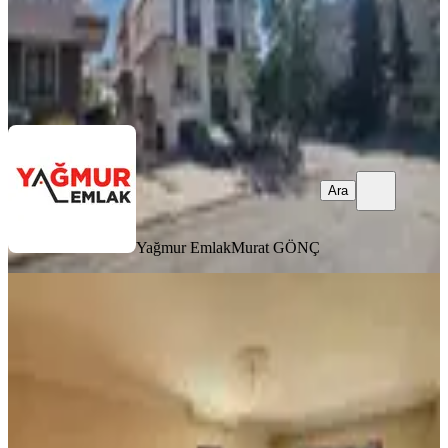
Yağmur Emlak
Murat GÖNÇ
Ara
Ara
Yağmur Emlak
Murat GÖNÇ
BALKONLU
Tekin Emlaktan Şehir Hastanesi
Yakını Arakat Bağımsız Salon Yapılı
Masrafsız 3+1 Kiralık Daire !!!!
Keçiören, Ayvalı Mahallesi
3+1
·
125 m²
·
1. Kat
·
17.07.2026