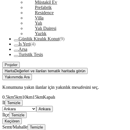
Müstakil Ev
Prefabrik
Residence
Villa
Yalı
Yalı Dairesi
Yazlık
Günlük Kiralık Konut
(9)
İş Yeri
(4)
Arsa
Turistik Tesis
Projeler
Harita
Değerleri ve ilanları tematik haritada görün
Yakınımda Ara
Konumuna yakın ilanlar için yakınlık mesafesini seç.
0.5km
5km
10km
15km
Kapalı
İl
Temizle
Ankara
İlçe
Temizle
Keçiören
Semt/Mahalle
Temizle