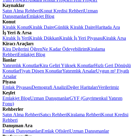
Kaynaklar
Satın Alma Rehberi
Konut Kredisi Rehberi
Uzman
Danışmanlar
Emlakjet Blog
Konut
Kiralık Konut
Kiralık Daire
Günlük Kiralık Daire
Haritada Ara
İş Yeri & Arsa
Kiralık İş Yeri
Kiralık Dükkan
Kiralık İş Yeri Piyasası
Kiralık Arsa
Kiracı Araçları
Kira Değerini Öğren
Ne Kadar Ödeyebilirim
Kiralama
Rehberi
Emlakjet Blog
İlanlar
Yatırımlık Konutlar
Kira Geliri Yüksek Konutlar
Hızlı Geri Dönüşlü
Konutlar
Fiyatı Düşen Konutlar
Yatırımlık Arsalar
Uygun m² Fiyatlı
Arsalar
Piyasa
Emlak Piyasası
Demografi Analizi
Değer Haritaları
Verilerimiz
Keşfet
Emlakjet Blog
Uzman Danışmanlar
GYF (Gayrimenkul Yatırım
Fonu)
Rehberler
Satın Alma Rehberi
Satıcı Rehberi
Kiralama Rehberi
Konut Kredisi
Rehberi
Danışman Ara
Emlak Danışmanları
Emlak Ofisleri
Uzman Danışmanlar