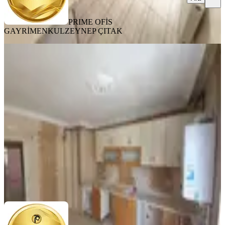
PRIME OFİS
GAYRİMENKUL
ZEYNEP ÇITAK
BALKONLU
Ayvalı Seval Caddesine Çok Yakın
3+1 Kiralık Daire
Keçiören, Ayvalı Mahallesi
3+1
·
150 m²
·
2. Kat
·
10.07.2026
40.000 ₺
PRIME OFİS GAYRİMENKUL
YAŞAR ARIBAŞ
Ara