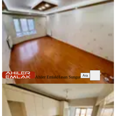
Bakımlı Kiralık Daire !!!
Keçiören, Ayvalı Mahallesi
3+1
·
120 m²
·
2. Kat
·
04.08.2026
30.000 ₺
Ahiler Emlak
Hasan Sungur
Ara
Ara
Ahiler Emlak
Hasan Sungur
YENİ
Ahiler'den Antares Avm Paraleli 5+1
Dubleks Daire
Keçiören, Ayvalı Mahallesi
5+1
·
260 m²
·
3. Kat
·
02.08.2026