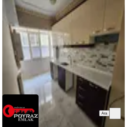
MANZARALI
Etlik Şehir Hastanesi Karşısında 1.
Katta 3+1 Bağımsız Boyalı Kiralık
Daire
Keçiören, Ayvalı Mahallesi
3+1
·
120 m²
·
1. Kat
·
16.07.2026
33.000 ₺
POYRAZ EMLAK
Poyraz emlak
Ara
Ara