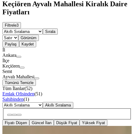
Keçiören Ayvalı Mahallesi Kiralık Daire
Fiyatları
Filtrele
3
Sırala
Görünüm
Paylaş
Kaydet
İl
Ankara
İlçe
Keçiören
Semt
Ayvalı Mahallesi
Tümünü Temizle
Tüm İlanlar
(
52
)
Emlak Ofisinden
(
51
)
Sahibinden
(
1
)
Akıllı Sıralama
Fiyatı Düşen
Güncel İlan
Düşük Fiyat
Yüksek Fiyat
YENİ