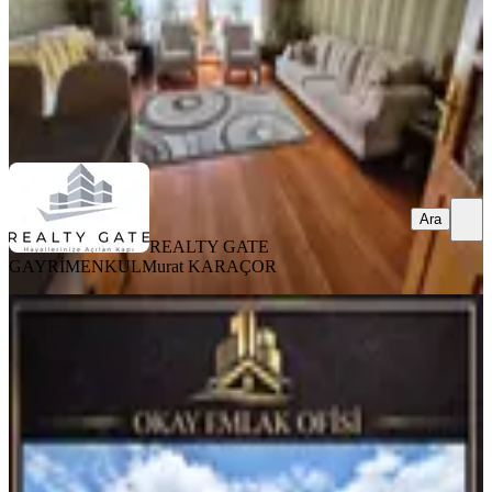
REALTY GATE GAYRİMENKUL
Murat KARAÇOR
Ara
Ara
REALTY GATE
GAYRİMENKUL
Murat KARAÇOR
KOMBİLİ
Antares Avm Yanı Çift Banyolu Açık
Teraslı Temiz 4+1 Kiralık Daire
Keçiören, Ayvalı Mahallesi
4+1
·
220 m²
·
3. Kat
·
27.07.2026
36.500 ₺