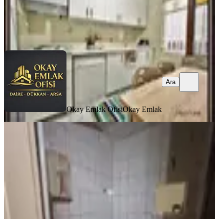
Okay Emlak Ofisi
Okay Emlak
Ara
Ara
Okay Emlak Ofisi
Okay Emlak
BALKONLU
Şehir Hastanesine Ve Ybü Yakını
Kiralık Daire
Keçiören, Ayvalı Mahallesi
2+1
·
90 m²
·
Düz Giriş (Zemin)
·
30.07.2026
23.000 ₺