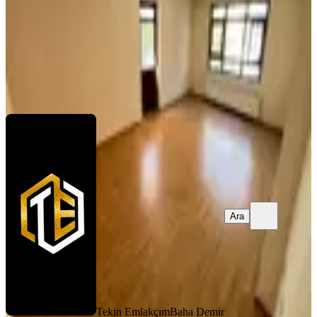
25.500 ₺
Tekin Emlakçım
Baha Demir
Ara
Ara
Tekin Emlakçım
Baha Demir