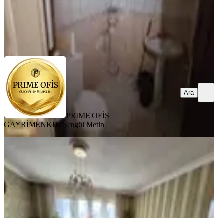
PRIME OFİS GAYRİMENKUL
Şengül Metin
Ara
Ara
PRIME OFİS
GAYRİMENKUL
Şengül Metin
MANZARALI
Etlik Şehir Hastanesi Ve Antares
Yakını Kiralık Daire (boş)
Keçiören, Ayvalı Mahallesi
5+1
·
300 m²
·
3. Kat
·
28.07.2026
47.000 ₺