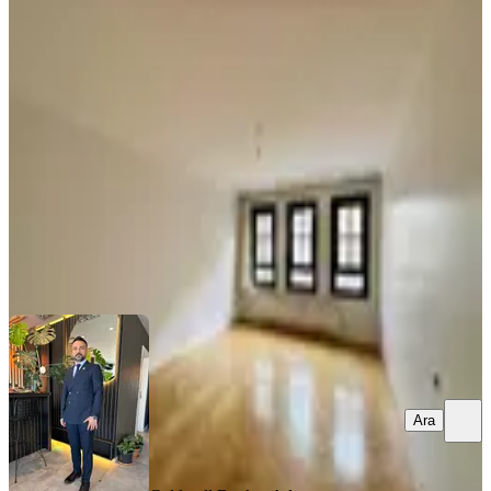
Seyhan Selviden Şehir Hastanesine
Yakın Kiralık 3+1
Keçiören, Ayvalı Mahallesi
3+1
·
135 m²
·
1. Kat
·
06.08.2026
32.000 ₺
Coldwell Banker Aden Eryaman
Adem Uzel
Ara
Ara