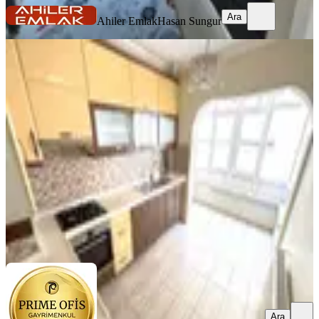
Ara
Ahiler Emlak
Hasan Sungur
MANZARALI
%
12
Cadde Üzeri Hastane Yakını Katta
3+1 Kiralık Prıme Ofıs'ten
Keçiören, Ayvalı Mahallesi
3+1
·
120 m²
·
1. Kat
·
12.07.2026
31.400 ₺
35.500 ₺
PRIME OFİS GAYRİMENKUL
ZEYNEP ÇITAK
Ara
Ara