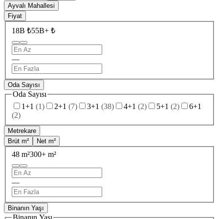
Ayvalı Mahallesi
Fiyat
18B ₺
55B+ ₺
—
Oda Sayısı
Oda Sayısı
1+1
(
1
)
2+1
(
7
)
3+1
(
38
)
4+1
(
2
)
5+1
(
2
)
6+1
(
2
)
Metrekare
Brüt m²
Net m²
48 m²
300+ m²
—
Binanın Yaşı
Binanın Yaşı