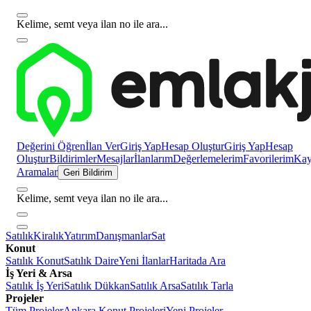
Kelime, semt veya ilan no ile ara...
Değerini Öğren
İlan Ver
Giriş Yap
Hesap Oluştur
Giriş Yap
Hesap
Oluştur
Bildirimler
Mesajlar
İlanlarım
Değerlemelerim
Favorilerim
Kayı
Aramalar
Geri Bildirim
Kelime, semt veya ilan no ile ara...
Satılık
Kiralık
Yatırım
Danışmanlar
Sat
Konut
Satılık Konut
Satılık Daire
Yeni İlanlar
Haritada Ara
İş Yeri & Arsa
Satılık İş Yeri
Satılık Dükkan
Satılık Arsa
Satılık Tarla
Projeler
Tüm Projeler
Ankara Konut Projeleri
Yeni Projeler