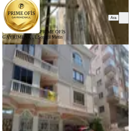
Ara
PRIME OFİS
GAYRİMENKUL
Şengül Metin
BALKONLU
Yükseltepe Göbekte 3+1 1.kat Boş
Kiralık Daire
Keçiören, Ayvalı Mahallesi
3+1
·
120 m²
·
1. Kat
·
07.07.2026
21.000 ₺
REALTY GATE GAYRİMENKUL
Özkan kılıç
Ara