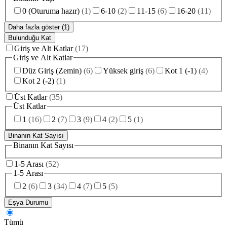
0 (Oturuma hazır)
(
1
)
6-10
(
2
)
11-15
(
6
)
16-20
(
11
)
Daha fazla göster (1)
Bulunduğu Kat
Giriş ve Alt Katlar
(
17
)
Giriş ve Alt Katlar
Düz Giriş (Zemin)
(
6
)
Yüksek giriş
(
6
)
Kot 1 (-1)
(
4
)
Kot 2 (-2)
(
1
)
Üst Katlar
(
35
)
Üst Katlar
1
(
16
)
2
(
7
)
3
(
9
)
4
(
2
)
5
(
1
)
Binanın Kat Sayısı
Binanın Kat Sayısı
1-5 Arası
(
52
)
1-5 Arası
2
(
6
)
3
(
34
)
4
(
7
)
5
(
5
)
Eşya Durumu
Tümü