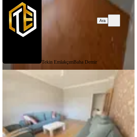
Ara
Tekin Emlakçım
Baha Demir
MANZARALI
Ahilerden Büyükkışla Sokakta Giriş
Katta 2+1 Kiralık Daire
Keçiören, Ayvalı Mahallesi
2+1
·
95 m²
·
Düz Giriş (Zemin)
·
15.07.2026
26.000 ₺