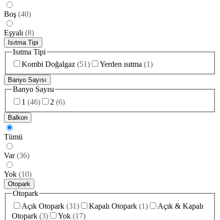
Boş
(
40
)
Eşyalı
(
8
)
Isıtma Tipi
Isıtma Tipi
Kombi Doğalgaz
(
51
)
Yerden ısıtma
(
1
)
Banyo Sayısı
Banyo Sayısı
1
(
46
)
2
(
6
)
Balkon
Tümü
Var
(
36
)
Yok
(
10
)
Otopark
Otopark
Açık Otopark
(
31
)
Kapalı Otopark
(
1
)
Açık & Kapalı
Otopark
(
3
)
Yok
(
17
)