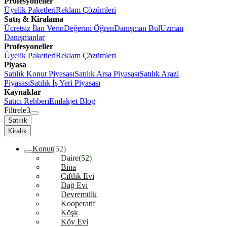
Profesyoneller
Üyelik Paketleri
Reklam Çözümleri
Satış & Kiralama
Ücretsiz İlan Verin
Değerini Öğren
Danışman Bul
Uzman
Danışmanlar
Profesyoneller
Üyelik Paketleri
Reklam Çözümleri
Piyasa
Satılık Konut Piyasası
Satılık Arsa Piyasası
Satılık Arazi
Piyasası
Satılık İş Yeri Piyasası
Kaynaklar
Satıcı Rehberi
Emlakjet Blog
Filtrele
3
Satılık
Kiralık
Konut
(52)
Daire
(52)
Bina
Çiftlik Evi
Dağ Evi
Devremülk
Kooperatif
Köşk
Köy Evi