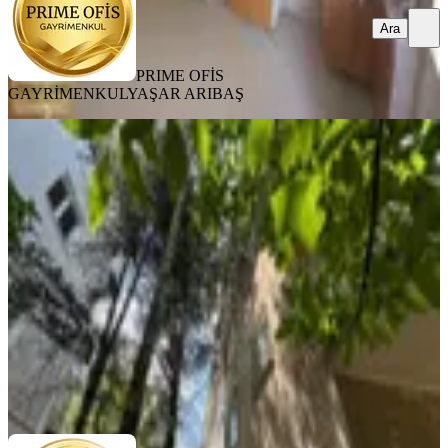
Ara
PRIME OFİS
GAYRİMENKUL
YAŞAR ARIBAŞ
KOMBİLİ
Ayvalıda Tam Merkezde 2+1 Kiralık
Daire
Keçiören, Ayvalı Mahallesi
2+1
·
100 m²
·
Düz Giriş (Zemin)
·
10.07.2026
18.000 ₺
PRIME OFİS GAYRİMENKUL
Şengül Metin
Ara