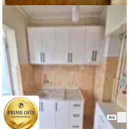
BALKONLU
Şehir Hast. Yakını, Panoramik
Ankara Manzaralı 3+1 Kiralık Daire
Keçiören, Ayvalı Mahallesi
3+1
·
130 m²
·
5. Kat
·
16.07.2026
22.000 ₺
PRIME OFİS GAYRİMENKUL
Şengül Metin
Ara
Ara