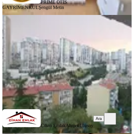
PRIME OFİS
GAYRİMENKUL
Şengül Metin
MANZARALI
Kardeşlerde Şehir Hast Ve Yıldırım B.
Üniv Yakını Eşyalı Kiralık
Keçiören, Ayvalı Mahallesi
3+1
·
115 m²
·
4. Kat
·
16.07.2026
42.000 ₺
Cihan Emlak
Ahmet Ulusoy
Ara
Ara
Cihan Emlak
Ahmet Ulusoy