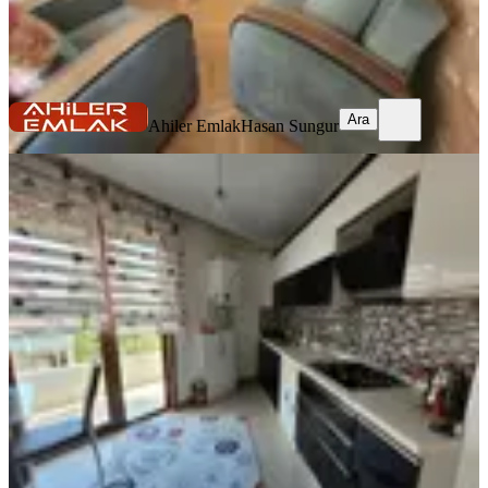
Ahiler Emlak
Hasan Sungur
Ara
Ara
Ahiler Emlak
Hasan Sungur
MANZARALI
Merkezi Konumda Asansörlü Eşyalı
4+1 Yapılı Katta Daire
Keçiören, Ayvalı Mahallesi
4+1
·
200 m²
·
1. Kat
·
14.07.2026
55.000 ₺
Ahiler Emlak
Hasan Sungur
Ara