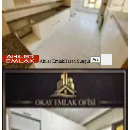
45.000 ₺
Ahiler Emlak
Hasan Sungur
Ara
Ara
Ahiler Emlak
Hasan Sungur
EŞYALI
Ayvalı'da Etlik Şehir Hastanesi Yakını
Full Temiz Eşyalı Kiralık 3+1 Daire
Keçiören, Ayvalı Mahallesi
3+1
·
130 m²
·
Yüksek giriş
·
05.08.2026
31.500 ₺