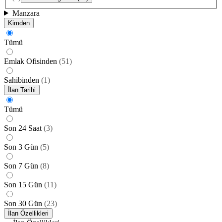
Manzara
Kimden
Tümü
Emlak Ofisinden
(
51
)
Sahibinden
(
1
)
İlan Tarihi
Tümü
Son 24 Saat
(
3
)
Son 3 Gün
(
5
)
Son 7 Gün
(
8
)
Son 15 Gün
(
11
)
Son 30 Gün
(
23
)
İlan Özellikleri