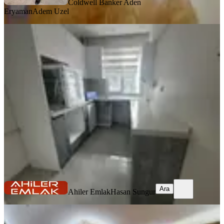
Coldwell Banker Aden
Eryaman
Adem Uzel
YENİ
Ayvalı Yağmur Sokak'ta Masrafsız,
Tamamen Yapılı 2+1 Kiralık
Keçiören, Ayvalı Mahallesi
2+1
·
90 m²
·
Düz Giriş (Zemin)
·
04.08.2026
26.000 ₺
Ahiler Emlak
Hasan Sungur
Ara
Ara
Ahiler Emlak
Hasan Sungur
YENİ
Rozet Sokakta Merkezi Konumda