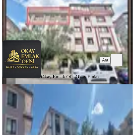
Okay Emlak Ofisi
Okay Emlak
Ara
Ara
Okay Emlak Ofisi
Okay Emlak
BALKONLU
Ayvalı Kardeşlerde 3+1 Katta Yapılı
Keçiören, Ayvalı Mahallesi
3+1
·
105 m²
·
1. Kat
·
21.07.2026
25.000 ₺