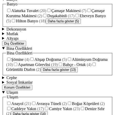
Banyo
Alaturka Tuvalet
(
20
)
Çamaşır Makinesi
(
7
)
Çamaşır
Kurutma Makinesi
(
2
)
Duşakabinli
(
17
)
Ebeveyn Banyo
(
5
)
Hilton Banyo
(
18
)
Daha fazla göster (5)
Dekorasyon
Mutfak
Altyapı
Dış Özellikler
Bina Özellikleri
Bina Özellikleri
Şömine
(
4
)
Ahşap Doğrama
(
5
)
Alüminyum Doğrama
(
10
)
Apartman Görevlisi
(
19
)
Bahçe - Ortak
(
4
)
Görüntülü Diafon
(
2
)
Daha fazla göster (13)
Cephe
Sosyal İmkanlar
Konum Özellikleri
Ulaşım
Ulaşım
Anayol
(
21
)
Avrasya Tüneli
(
2
)
Boğaz Köprüleri
(
2
)
Caddeye Yakın
(
17
)
Camiye Yakın
(
23
)
Denize Sıfır
(
2
)
Daha fazla göster (14)