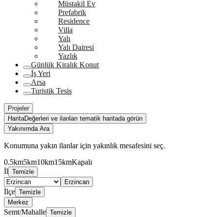
Müstakil Ev
Prefabrik
Residence
Villa
Yalı
Yalı Dairesi
Yazlık
Günlük Kiralık Konut
İş Yeri
Arsa
Turistik Tesis
Projeler
Harita
Değerleri ve ilanları tematik haritada görün
Yakınımda Ara
Konumuna yakın ilanlar için yakınlık mesafesini seç.
0.5km
5km
10km
15km
Kapalı
İl
Temizle
Erzincan
İlçe
Temizle
Merkez
Semt/Mahalle
Temizle