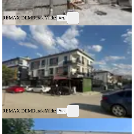
Ara
REMAX DEM
Burak Yıldız
Ara
MANZARALI
%
9
Remax Dem'den Merkezi Konumda
Eşyalı Kiralık 1+1 Daire
Merkez, İnönü Mahallesi
1+1
·
65 m²
·
1. Kat
·
17.07.2026
20.000 ₺
22.000 ₺
REMAX DEM
Burak Yıldız
Ara
REMAX DEM
Burak Yıldız
Ara
MANZARALI
Remax Dem'den Ergenekon Mah.
Geniş 3+1 Kiralık Daire