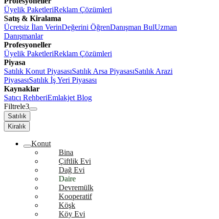
Profesyoneller
Üyelik Paketleri
Reklam Çözümleri
Satış & Kiralama
Ücretsiz İlan Verin
Değerini Öğren
Danışman Bul
Uzman
Danışmanlar
Profesyoneller
Üyelik Paketleri
Reklam Çözümleri
Piyasa
Satılık Konut Piyasası
Satılık Arsa Piyasası
Satılık Arazi
Piyasası
Satılık İş Yeri Piyasası
Kaynaklar
Satıcı Rehberi
Emlakjet Blog
Filtrele
3
Satılık
Kiralık
Konut
Bina
Çiftlik Evi
Dağ Evi
Daire
Devremülk
Kooperatif
Köşk
Köy Evi