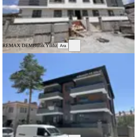
19.500 ₺
REMAX DEM
Burak Yıldız
Ara
REMAX DEM
Burak Yıldız
Ara
SIFIR BİNA
Remax Dem'den Halitpaşa Mah. 1+1
Kiralık Daire
Merkez, Halitpaşa Mahallesi
1+1
·
65 m²
·
2. Kat
·
04.08.2026
16.500 ₺
REMAX DEM
Burak Yıldız
Ara