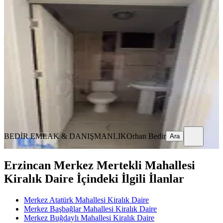
Cumhuryet Mahallesinde Kiralık
Daire
Merkez, Cumhuriyet Mahallesi
3+1
·
145 m²
·
3. Kat
·
14.07.2026
22.000 ₺
BEDİR EMLAK & DANIŞMANLIK
Orhan Bedir
Ara
BEDİR EMLAK & DANIŞMANLIK
Orhan Bedir
Ara
Erzincan Merkez Mertekli Mahallesi
Kiralık Daire İçindeki İlgili İlanlar
Merkez Atatürk Mahallesi Kiralık Daire
Merkez Başbağlar Mahallesi Kiralık Daire
Merkez Buğdaylı Mahallesi Kiralık Daire