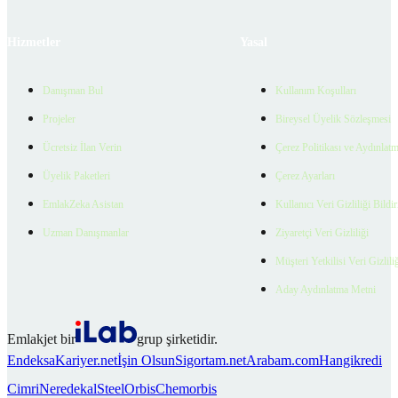
Hizmetler
Yasal
Danışman Bul
Kullanım Koşulları
Projeler
Bireysel Üyelik Sözleşmesi
Ücretsiz İlan Verin
Çerez Politikası ve Aydınlat
Üyelik Paketleri
Çerez Ayarları
EmlakZeka Asistan
Kullanıcı Veri Gizliliği Bildi
Uzman Danışmanlar
Ziyaretçi Veri Gizliliği
Müşteri Yetkilisi Veri Gizlili
Aday Aydınlatma Metni
Emlakjet bir
grup şirketidir.
Endeksa
Kariyer.net
İşin Olsun
Sigortam.net
Arabam.com
Hangikredi
Cimri
Neredekal
SteelOrbis
Chemorbis