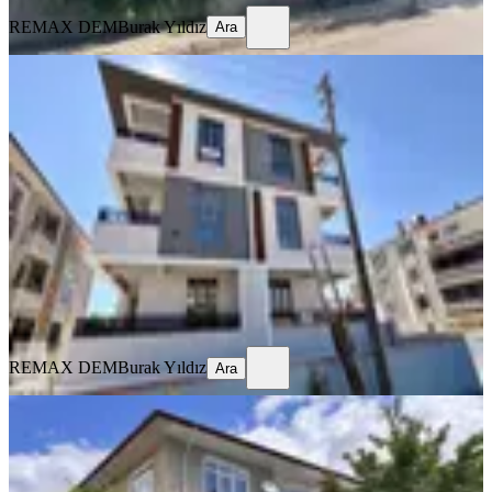
REMAX DEM
Burak Yıldız
Ara
SIFIR BİNA
Remax Dem'den Kazim Karabekir
Mah. 2+1 Ara Kat Fırsat Daire
Merkez, Kazım Karabekir Mahallesi
2+1
·
100 m²
·
2. Kat
·
23.07.2026
21.000 ₺
REMAX DEM
Burak Yıldız
Ara
REMAX DEM
Burak Yıldız
Ara
BALKONLU
Remax Dem'den İnönü Mah. Kiralık
3+1 Daire