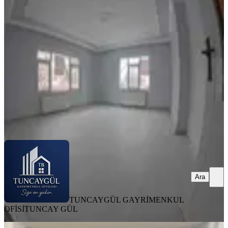
Ergenekon Mh
Merkez, Ergenekon Mahallesi
3+1
·
150 m²
·
Yüksek giriş
·
15.07.2026
18.000 ₺
20.000 ₺
TUNCAYGÜL GAYRİMENKUL OFİSİ
TUNCAY GÜL
Ara
Ara
TUNCAYGÜL GAYRİMENKUL
OFİSİ
TUNCAY GÜL
EŞYALI