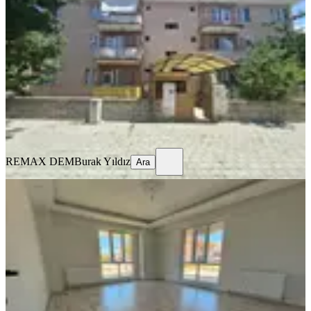
Merkez, Ergenekon Mahallesi
3+1
·
135 m²
·
3. Kat
·
17.07.2026
15.500 ₺
REMAX DEM
Burak Yıldız
Ara
REMAX DEM
Burak Yıldız
Ara
BALKONLU
🏡 Kiralık 2+1 Daire
Merkez, Kazım Karabekir Mahallesi
2+1
·
90 m²
·
Düz Giriş (Zemin)
·
16.07.2026
22.000 ₺