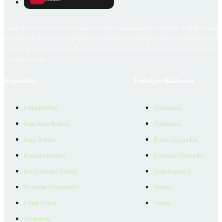
Emlakjet.com internet sitesi ve Emlakjet mobil uygulamalarında kullanıcılar tarafından sağlana
ilan, bilgi, içerik ve görselin gerçekliği, orijinalliği, güvenilirliği ve doğruluğuna ilişkin soru
içerikleri giren kullanıcıya ait olup, Emlakjet'in bu hususlarla ilgili herhangi bir sorumluluğu
bulunmamaktadır.
Kaynaklar
Emlakjet Hakkında
Emlakjet Blog
Hakkımızda
Satın Alma Rehberi
Ödüllerimiz
Satıcı Rehberi
Reklam Çözümleri
Kiralama Rehberi
Kurumsal Materyaller
Konut Kredisi Rehberi
İnsan Kaynakları
Ne Kadar Ödeyebilirim
İletişim
Emlak Değeri
Yardım
Verilerimiz