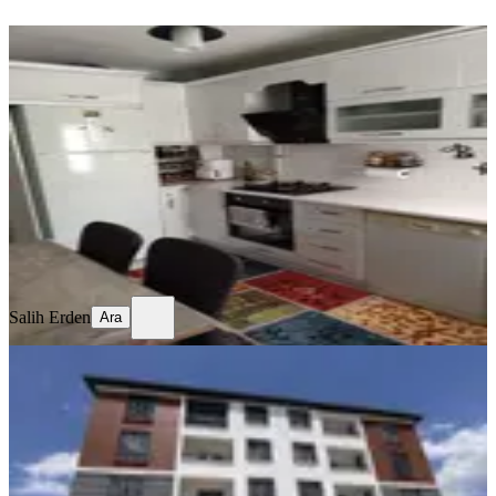
YENİ
Temiz Bakımlı Daire
Merkez, Mimar Sinan Mahallesi
3+1
·
130 m²
·
Kot 1
·
06.08.2026
17.750 ₺
Salih Erden
Ara
Salih Erden
Ara
SIFIR BİNA
Remax Dem'den Cumhuriyet Mah.
2+1 Kiralık Daire
Merkez, Başbağlar Mahallesi
2+1
·
90 m²
·
1. Kat
·
04.08.2026