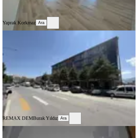
Yaprak Korkmaz
Ara
Yaprak Korkmaz
Ara
MANZARALI
Remax Dem'den Hastane Yanında
Eşyalı Kiralık 1+1 Daire
Merkez, Kızılay Mahallesi
1+1
·
70 m²
·
1. Kat
·
16.07.2026
22.000 ₺
REMAX DEM
Burak Yıldız
Ara
REMAX DEM
Burak Yıldız
Ara
MANZARALI
%
10
Tuncaygül'den Kiralık 3+1 Daire |