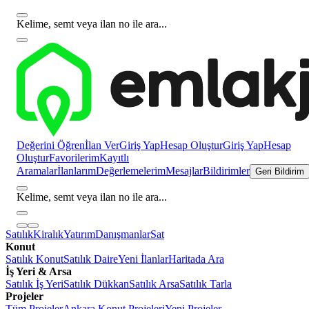
Kelime, semt veya ilan no ile ara...
Değerini Öğren
İlan Ver
Giriş Yap
Hesap Oluştur
Giriş Yap
Hesap
Oluştur
Favorilerim
Kayıtlı
Aramalar
İlanlarım
Değerlemelerim
Mesajlar
Bildirimler
Geri Bildirim
Kelime, semt veya ilan no ile ara...
Satılık
Kiralık
Yatırım
Danışmanlar
Sat
Konut
Satılık Konut
Satılık Daire
Yeni İlanlar
Haritada Ara
İş Yeri & Arsa
Satılık İş Yeri
Satılık Dükkan
Satılık Arsa
Satılık Tarla
Projeler
Tüm Projeler
Ankara Konut Projeleri
Yeni Projeler