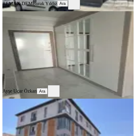
REMAX DEM
Burak Yıldız
Ara
SİTE İÇİ
4,5+1 Temiz Lüks Daire
Merkez, Demirkent Mahallesi
4.5+1
·
190 m²
·
3. Kat
·
01.08.2026
32.000 ₺
Ayşe Uçar Özkan
Ara
Ayşe Uçar Özkan
Ara
SIFIR BİNA
Remax Dem'den İnönü Mah.yerden
Isıtmalı Kiralık 2+0 Lüx Daireler
Merkez, İnönü Mahallesi