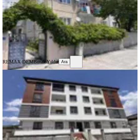
Merkez, Yavuz Selim Mahallesi
3+1
·
125 m²
·
Yüksek giriş
·
23.07.2026
13.000 ₺
REMAX DEM
Burak Yıldız
Ara
REMAX DEM
Burak Yıldız
Ara
SIFIR BİNA
Remax Dem'den Cumhuriyet Mah.
2+1 Kiralık Daire
Merkez, Başbağlar Mahallesi
2+1
·
90 m²
·
1. Kat
·
19.07.2026
20.000 ₺
REMAX DEM
Burak Yıldız