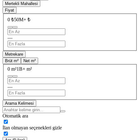
Mertekli Mahallesi
Fiyat
0 ₺
50M+ ₺
—
Metrekare
Brüt m²
Net m²
0 m²
1B+ m²
—
Arama Kelimesi
Otomatik ara
İlan olmayan seçenekleri gizle