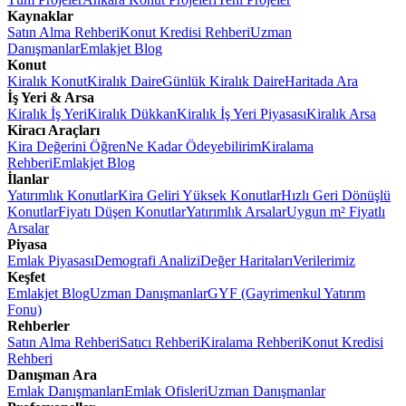
Kaynaklar
Satın Alma Rehberi
Konut Kredisi Rehberi
Uzman
Danışmanlar
Emlakjet Blog
Konut
Kiralık Konut
Kiralık Daire
Günlük Kiralık Daire
Haritada Ara
İş Yeri & Arsa
Kiralık İş Yeri
Kiralık Dükkan
Kiralık İş Yeri Piyasası
Kiralık Arsa
Kiracı Araçları
Kira Değerini Öğren
Ne Kadar Ödeyebilirim
Kiralama
Rehberi
Emlakjet Blog
İlanlar
Yatırımlık Konutlar
Kira Geliri Yüksek Konutlar
Hızlı Geri Dönüşlü
Konutlar
Fiyatı Düşen Konutlar
Yatırımlık Arsalar
Uygun m² Fiyatlı
Arsalar
Piyasa
Emlak Piyasası
Demografi Analizi
Değer Haritaları
Verilerimiz
Keşfet
Emlakjet Blog
Uzman Danışmanlar
GYF (Gayrimenkul Yatırım
Fonu)
Rehberler
Satın Alma Rehberi
Satıcı Rehberi
Kiralama Rehberi
Konut Kredisi
Rehberi
Danışman Ara
Emlak Danışmanları
Emlak Ofisleri
Uzman Danışmanlar