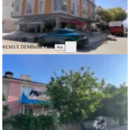
2+0
·
70 m²
·
3. Kat
·
29.07.2026
25.000 ₺
REMAX DEM
Burak Yıldız
Ara
REMAX DEM
Burak Yıldız
Ara
EŞYALI
Remax Dem'den Kazımkarabekir'de
Eşyalı Kiralık 2+1 Daire
Merkez, Kazım Karabekir Mahallesi
2+1
·
100 m²
·
1. Kat
·
25.07.2026
12.750 ₺
REMAX DEM
Burak Yıldız
Ara