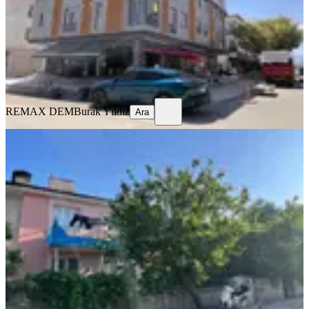
2+0
·
70 m²
·
3. Kat
·
29.07.2026
25.000 ₺
REMAX DEM
Burak Yıldız
Ara
REMAX DEM
Burak Yıldız
Ara
EŞYALI
Remax Dem'den Kazımkarabekir'de
Eşyalı Kiralık 2+1 Daire
Merkez, Kazım Karabekir Mahallesi
2+1
·
100 m²
·
1. Kat
·
25.07.2026
12.750 ₺
REMAX DEM
Burak Yıldız
Ara