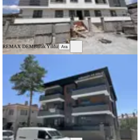
19.500 ₺
REMAX DEM
Burak Yıldız
Ara
REMAX DEM
Burak Yıldız
Ara
SIFIR BİNA
Remax Dem'den Halitpaşa Mah. 1+1
Kiralık Daire
Merkez, Halitpaşa Mahallesi
1+1
·
65 m²
·
2. Kat
·
04.08.2026
16.500 ₺
REMAX DEM
Burak Yıldız
Ara