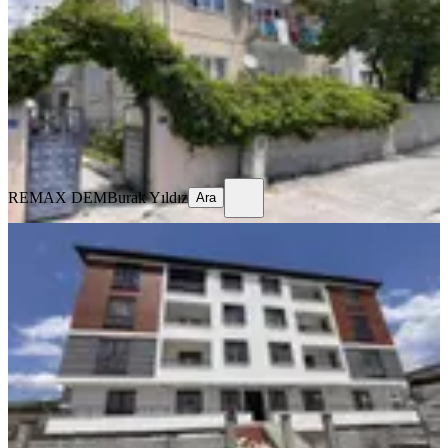
Merkez, Yavuz Selim Mahallesi
3+1
·
125 m²
·
Yüksek giriş
·
23.07.2026
13.000 ₺
REMAX DEM
Burak Yıldız
Ara
REMAX DEM
Burak Yıldız
Ara
SIFIR BİNA
Remax Dem'den Cumhuriyet Mah.
2+1 Kiralık Daire
Merkez, Başbağlar Mahallesi
2+1
·
90 m²
·
1. Kat
·
19.07.2026
20.000 ₺
REMAX DEM
Burak Yıldız