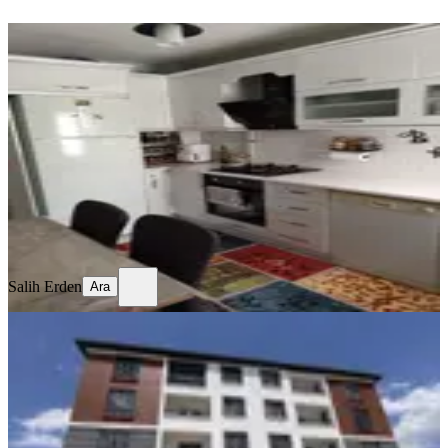
YENİ
Temiz Bakımlı Daire
Merkez, Mimar Sinan Mahallesi
3+1
·
130 m²
·
Kot 1
·
06.08.2026
17.750 ₺
Salih Erden
Ara
Salih Erden
Ara
SIFIR BİNA
Remax Dem'den Cumhuriyet Mah.
2+1 Kiralık Daire
Merkez, Başbağlar Mahallesi
2+1
·
90 m²
·
1. Kat
·
04.08.2026