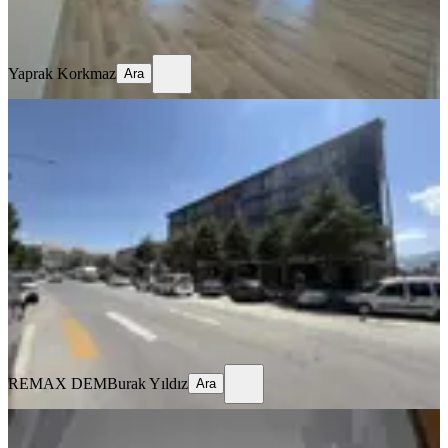
Yaprak Korkmaz
Ara
Yaprak Korkmaz
Ara
MANZARALI
Remax Dem'den Hastane Yanında
Eşyalı Kiralık 1+1 Daire
Merkez, Kızılay Mahallesi
1+1
·
70 m²
·
1. Kat
·
16.07.2026
22.000 ₺
REMAX DEM
Burak Yıldız
Ara
REMAX DEM
Burak Yıldız
Ara
MANZARALI
%
10
Tuncaygül'den Kiralık 3+1 Daire |