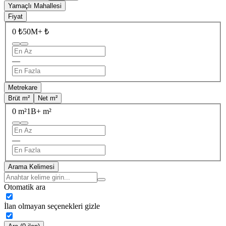
Yamaçlı Mahallesi
Fiyat
0 ₺
50M+ ₺
—
Metrekare
Brüt m²
Net m²
0 m²
1B+ m²
—
Arama Kelimesi
Otomatik ara
İlan olmayan seçenekleri gizle