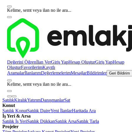
Kelime, semt veya ilan no ile ara...
Değerini Öğren
İlan Ver
Giriş Yap
Hesap Oluştur
Giriş Yap
Hesap
Oluştur
Favorilerim
Kayıtlı
Aramalar
İlanlarım
Değerlemelerim
Mesajlar
Bildirimler
Geri Bildirim
Kelime, semt veya ilan no ile ara...
Satılık
Kiralık
Yatırım
Danışmanlar
Sat
Konut
Satılık Konut
Satılık Daire
Yeni İlanlar
Haritada Ara
İş Yeri & Arsa
Satılık İş Yeri
Satılık Dükkan
Satılık Arsa
Satılık Tarla
Projeler
Tüm Projeler
Ankara Konut Projeleri
Yeni Projeler