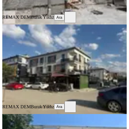
Ara
REMAX DEM
Burak Yıldız
Ara
MANZARALI
%
9
Remax Dem'den Merkezi Konumda
Eşyalı Kiralık 1+1 Daire
Merkez, İnönü Mahallesi
1+1
·
65 m²
·
1. Kat
·
17.07.2026
20.000 ₺
22.000 ₺
REMAX DEM
Burak Yıldız
Ara
REMAX DEM
Burak Yıldız
Ara
MANZARALI
Remax Dem'den Ergenekon Mah.
Geniş 3+1 Kiralık Daire