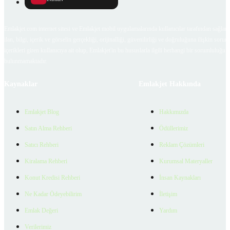
Emlakjet.com internet sitesi ve Emlakjet mobil uygulamalarında kullanıcılar tarafından sağlana
ilan, bilgi, içerik ve görselin gerçekliği, orijinalliği, güvenilirliği ve doğruluğuna ilişkin soru
içerikleri giren kullanıcıya ait olup, Emlakjet'in bu hususlarla ilgili herhangi bir sorumluluğu
bulunmamaktadır.
Kaynaklar
Emlakjet Hakkında
Emlakjet Blog
Hakkımızda
Satın Alma Rehberi
Ödüllerimiz
Satıcı Rehberi
Reklam Çözümleri
Kiralama Rehberi
Kurumsal Materyaller
Konut Kredisi Rehberi
İnsan Kaynakları
Ne Kadar Ödeyebilirim
İletişim
Emlak Değeri
Yardım
Verilerimiz