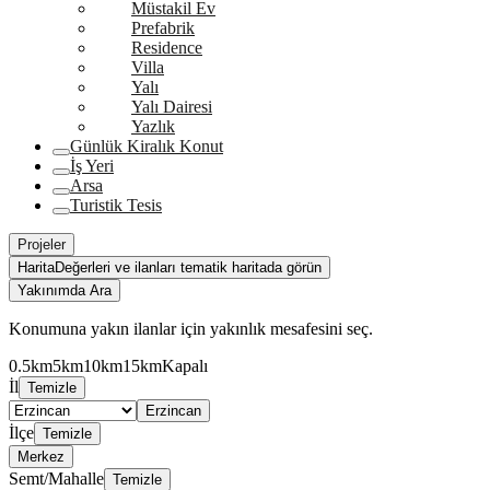
Müstakil Ev
Prefabrik
Residence
Villa
Yalı
Yalı Dairesi
Yazlık
Günlük Kiralık Konut
İş Yeri
Arsa
Turistik Tesis
Projeler
Harita
Değerleri ve ilanları tematik haritada görün
Yakınımda Ara
Konumuna yakın ilanlar için yakınlık mesafesini seç.
0.5km
5km
10km
15km
Kapalı
İl
Temizle
Erzincan
İlçe
Temizle
Merkez
Semt/Mahalle
Temizle