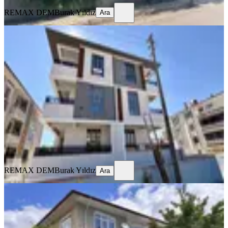
REMAX DEM
Burak Yıldız
Ara
SIFIR BİNA
Remax Dem'den Kazim Karabekir
Mah. 2+1 Ara Kat Fırsat Daire
Merkez, Kazım Karabekir Mahallesi
2+1
·
100 m²
·
2. Kat
·
23.07.2026
21.000 ₺
REMAX DEM
Burak Yıldız
Ara
REMAX DEM
Burak Yıldız
Ara
BALKONLU
Remax Dem'den İnönü Mah. Kiralık
3+1 Daire