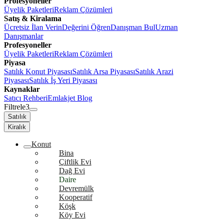
Profesyoneller
Üyelik Paketleri
Reklam Çözümleri
Satış & Kiralama
Ücretsiz İlan Verin
Değerini Öğren
Danışman Bul
Uzman
Danışmanlar
Profesyoneller
Üyelik Paketleri
Reklam Çözümleri
Piyasa
Satılık Konut Piyasası
Satılık Arsa Piyasası
Satılık Arazi
Piyasası
Satılık İş Yeri Piyasası
Kaynaklar
Satıcı Rehberi
Emlakjet Blog
Filtrele
3
Satılık
Kiralık
Konut
Bina
Çiftlik Evi
Dağ Evi
Daire
Devremülk
Kooperatif
Köşk
Köy Evi