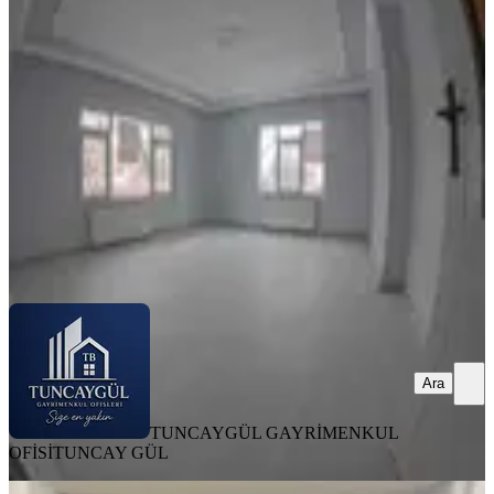
Ergenekon Mh
Merkez, Ergenekon Mahallesi
3+1
·
150 m²
·
Yüksek giriş
·
15.07.2026
18.000 ₺
20.000 ₺
TUNCAYGÜL GAYRİMENKUL OFİSİ
TUNCAY GÜL
Ara
Ara
TUNCAYGÜL GAYRİMENKUL
OFİSİ
TUNCAY GÜL
EŞYALI