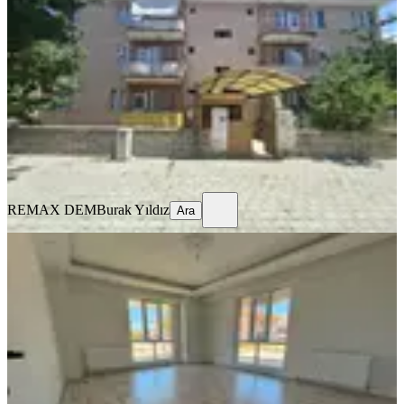
Merkez, Ergenekon Mahallesi
3+1
·
135 m²
·
3. Kat
·
17.07.2026
15.500 ₺
REMAX DEM
Burak Yıldız
Ara
REMAX DEM
Burak Yıldız
Ara
BALKONLU
🏡 Kiralık 2+1 Daire
Merkez, Kazım Karabekir Mahallesi
2+1
·
90 m²
·
Düz Giriş (Zemin)
·
16.07.2026
22.000 ₺