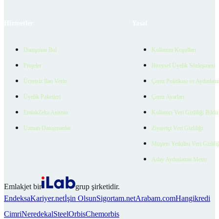
Hizmetler
Yasal
Danışman Bul
Kullanım Koşulları
Projeler
Bireysel Üyelik Sözleşmesi
Ücretsiz İlan Verin
Çerez Politikası ve Aydınlat
Üyelik Paketleri
Çerez Ayarları
EmlakZeka Asistan
Kullanıcı Veri Gizliliği Bildi
Uzman Danışmanlar
Ziyaretçi Veri Gizliliği
Müşteri Yetkilisi Veri Gizlili
Aday Aydınlatma Metni
Emlakjet bir
grup şirketidir.
Endeksa
Kariyer.net
İşin Olsun
Sigortam.net
Arabam.com
Hangikredi
Cimri
Neredekal
SteelOrbis
Chemorbis