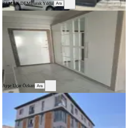
REMAX DEM
Burak Yıldız
Ara
SİTE İÇİ
4,5+1 Temiz Lüks Daire
Merkez, Demirkent Mahallesi
4.5+1
·
190 m²
·
3. Kat
·
01.08.2026
32.000 ₺
Ayşe Uçar Özkan
Ara
Ayşe Uçar Özkan
Ara
SIFIR BİNA
Remax Dem'den İnönü Mah.yerden
Isıtmalı Kiralık 2+0 Lüx Daireler
Merkez, İnönü Mahallesi