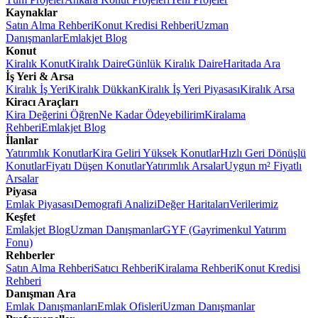
Kaynaklar
Satın Alma Rehberi
Konut Kredisi Rehberi
Uzman
Danışmanlar
Emlakjet Blog
Konut
Kiralık Konut
Kiralık Daire
Günlük Kiralık Daire
Haritada Ara
İş Yeri & Arsa
Kiralık İş Yeri
Kiralık Dükkan
Kiralık İş Yeri Piyasası
Kiralık Arsa
Kiracı Araçları
Kira Değerini Öğren
Ne Kadar Ödeyebilirim
Kiralama
Rehberi
Emlakjet Blog
İlanlar
Yatırımlık Konutlar
Kira Geliri Yüksek Konutlar
Hızlı Geri Dönüşlü
Konutlar
Fiyatı Düşen Konutlar
Yatırımlık Arsalar
Uygun m² Fiyatlı
Arsalar
Piyasa
Emlak Piyasası
Demografi Analizi
Değer Haritaları
Verilerimiz
Keşfet
Emlakjet Blog
Uzman Danışmanlar
GYF (Gayrimenkul Yatırım
Fonu)
Rehberler
Satın Alma Rehberi
Satıcı Rehberi
Kiralama Rehberi
Konut Kredisi
Rehberi
Danışman Ara
Emlak Danışmanları
Emlak Ofisleri
Uzman Danışmanlar