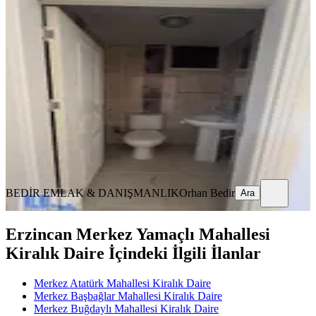
Cumhuryet Mahallesinde Kiralık
Daire
Merkez, Cumhuriyet Mahallesi
3+1
·
145 m²
·
3. Kat
·
14.07.2026
22.000 ₺
BEDİR EMLAK & DANIŞMANLIK
Orhan Bedir
Ara
BEDİR EMLAK & DANIŞMANLIK
Orhan Bedir
Ara
Erzincan Merkez Yamaçlı Mahallesi
Kiralık Daire İçindeki İlgili İlanlar
Merkez Atatürk Mahallesi Kiralık Daire
Merkez Başbağlar Mahallesi Kiralık Daire
Merkez Buğdaylı Mahallesi Kiralık Daire