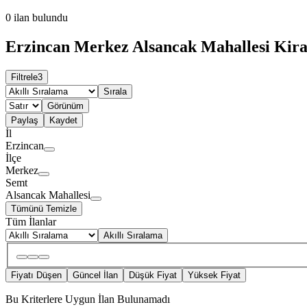
0
ilan bulundu
Erzincan Merkez Alsancak Mahallesi Kiral
Filtrele
3
Sırala
Görünüm
Paylaş
Kaydet
İl
Erzincan
İlçe
Merkez
Semt
Alsancak Mahallesi
Tümünü Temizle
Tüm İlanlar
Akıllı Sıralama
Fiyatı Düşen
Güncel İlan
Düşük Fiyat
Yüksek Fiyat
Bu Kriterlere Uygun İlan Bulunamadı