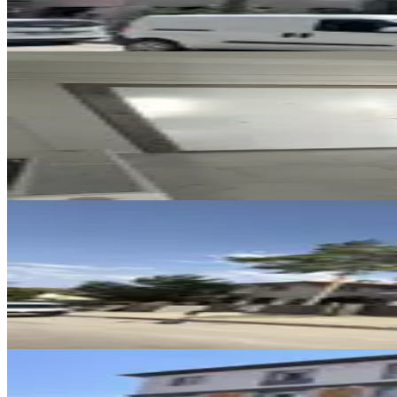
16.500 ₺
SİTE İÇİ
4,5+1 Temiz Lüks Daire
Merkez, Demirkent Mahallesi
4.5+1
·
190 m²
·
3. Kat
·
01.08.2026
32.000 ₺
SIFIR BİNA
Remax Dem'den Merkezi Konumda
Merkez, Halitpaşa Mahallesi
1+1
·
50 m²
·
2. Kat
·
31.07.2026
23.000 ₺
SIFIR BİNA
Remax Dem'den İnönü Mah.yerden