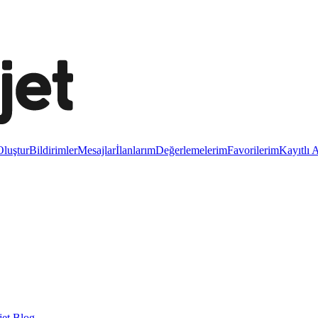
luştur
Bildirimler
Mesajlar
İlanlarım
Değerlemelerim
Favorilerim
Kayıtlı 
et Blog