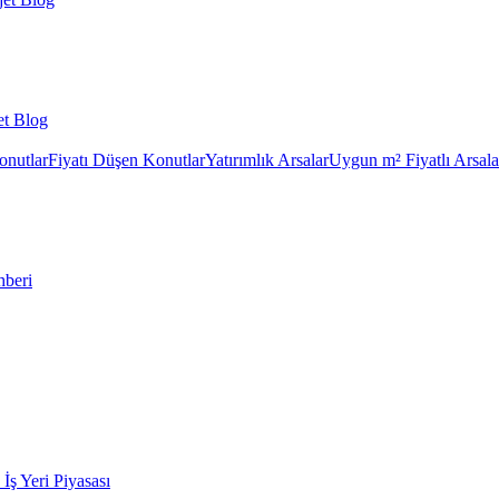
et Blog
onutlar
Fiyatı Düşen Konutlar
Yatırımlık Arsalar
Uygun m² Fiyatlı Arsala
hberi
k İş Yeri Piyasası