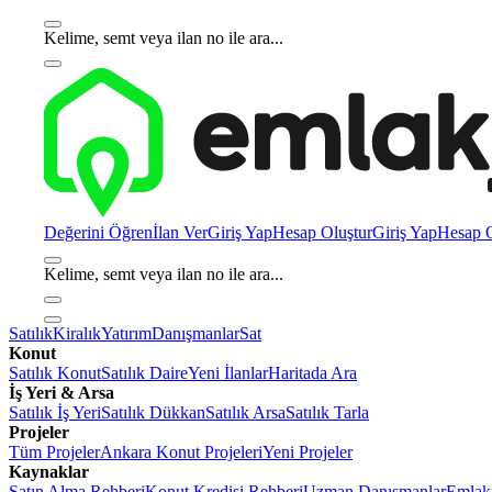
Kelime, semt veya ilan no ile ara...
Değerini Öğren
İlan Ver
Giriş Yap
Hesap Oluştur
Giriş Yap
Hesap O
Kelime, semt veya ilan no ile ara...
Satılık
Kiralık
Yatırım
Danışmanlar
Sat
Konut
Satılık Konut
Satılık Daire
Yeni İlanlar
Haritada Ara
İş Yeri & Arsa
Satılık İş Yeri
Satılık Dükkan
Satılık Arsa
Satılık Tarla
Projeler
Tüm Projeler
Ankara Konut Projeleri
Yeni Projeler
Kaynaklar
Satın Alma Rehberi
Konut Kredisi Rehberi
Uzman Danışmanlar
Emlakj