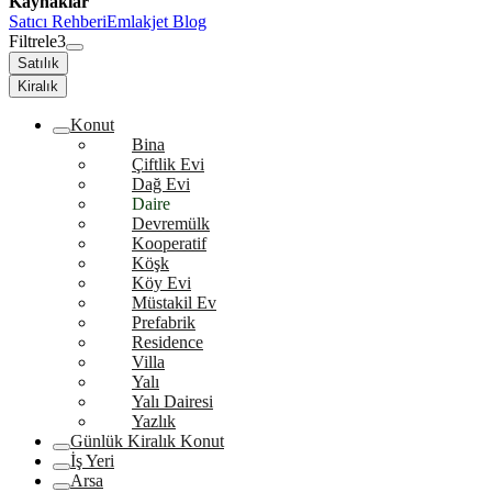
Kaynaklar
Satıcı Rehberi
Emlakjet Blog
Filtrele
3
Satılık
Kiralık
Konut
Bina
Çiftlik Evi
Dağ Evi
Daire
Devremülk
Kooperatif
Köşk
Köy Evi
Müstakil Ev
Prefabrik
Residence
Villa
Yalı
Yalı Dairesi
Yazlık
Günlük Kiralık Konut
İş Yeri
Arsa