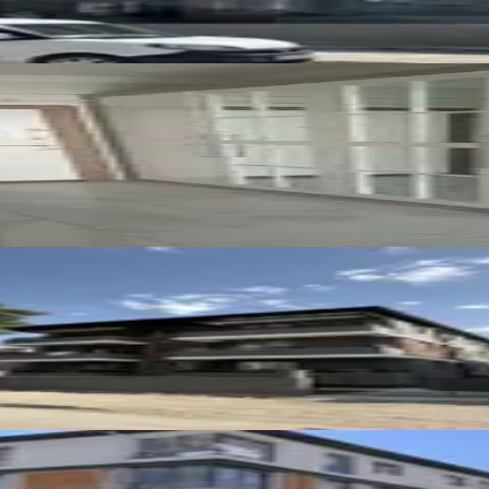
 Eşyalı Lüks Kiralık 1+1 Daire
 Isıtmalı Kiralık 2+0 Lüx Daireler