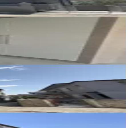
Ayşe Uçar Özkan
Ara
REMAX DEM
Burak Yıldız
Ara
REMAX DEM
Burak Yıldız