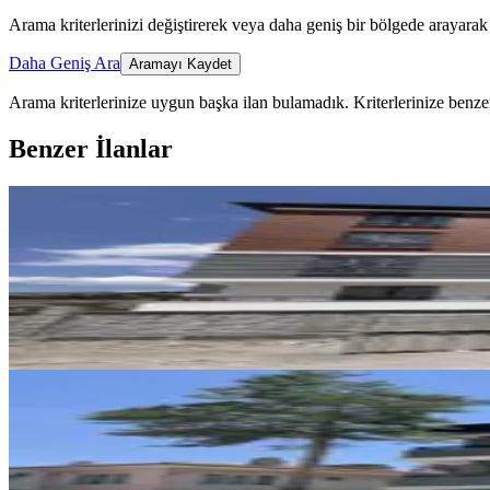
Arama kriterlerinizi değiştirerek veya daha geniş bir bölgede arayarak 
Daha Geniş Ara
Aramayı Kaydet
Arama kriterlerinize uygun başka ilan bulamadık.
Kriterlerinize benzer
Benzer İlanlar
YENİ
Remax Dem'den Cumhuriyet Mah.
Merkez, Başbağlar Mahallesi
2+1
·
90 m²
·
1. Kat
·
04.08.2026
19.500 ₺
YENİ
Remax Dem'den Halitpaşa Mah. 
Merkez, Halitpaşa Mahallesi
1+1
·
65 m²
·
2. Kat
·
04.08.2026