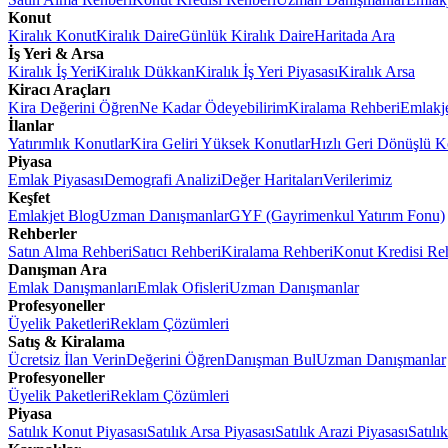
Konut
Kiralık Konut
Kiralık Daire
Günlük Kiralık Daire
Haritada Ara
İş Yeri & Arsa
Kiralık İş Yeri
Kiralık Dükkan
Kiralık İş Yeri Piyasası
Kiralık Arsa
Kiracı Araçları
Kira Değerini Öğren
Ne Kadar Ödeyebilirim
Kiralama Rehberi
Emlakj
İlanlar
Yatırımlık Konutlar
Kira Geliri Yüksek Konutlar
Hızlı Geri Dönüşlü K
Piyasa
Emlak Piyasası
Demografi Analizi
Değer Haritaları
Verilerimiz
Keşfet
Emlakjet Blog
Uzman Danışmanlar
GYF (Gayrimenkul Yatırım Fonu)
Rehberler
Satın Alma Rehberi
Satıcı Rehberi
Kiralama Rehberi
Konut Kredisi Re
Danışman Ara
Emlak Danışmanları
Emlak Ofisleri
Uzman Danışmanlar
Profesyoneller
Üyelik Paketleri
Reklam Çözümleri
Satış & Kiralama
Ücretsiz İlan Verin
Değerini Öğren
Danışman Bul
Uzman Danışmanlar
Profesyoneller
Üyelik Paketleri
Reklam Çözümleri
Piyasa
Satılık Konut Piyasası
Satılık Arsa Piyasası
Satılık Arazi Piyasası
Satılı