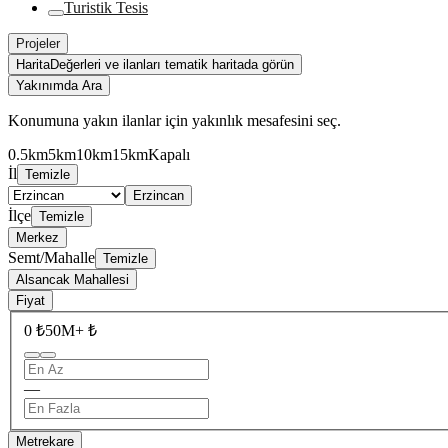
Turistik Tesis
Projeler
Harita
Değerleri ve ilanları tematik haritada görün
Yakınımda Ara
Konumuna yakın ilanlar için yakınlık mesafesini seç.
0.5km
5km
10km
15km
Kapalı
İl
Temizle
Erzincan
İlçe
Temizle
Merkez
Semt/Mahalle
Temizle
Alsancak Mahallesi
Fiyat
0 ₺
50M+ ₺
—
Metrekare