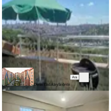
Manzaralı Teraslı Lüks Dubleks
Eyüpsultan, Güzeltepe Mahallesi
3+1
·
150 m²
·
Çatı Katı
·
16.06.2026
35.000 ₺
Derin Emlak
leyla derin
Ara
Ara
Derin Emlak
leyla derin
MANZARALI
Eyüpsultan Güzeltepe Nurtepe Metro
Yanıbaşında Kiralık Daire