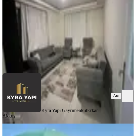
Eyüpsultan, Güzeltepe Mahallesi
2+1
·
82 m²
·
6. Kat
·
04.07.2026
40.000 ₺
Kyra Yapı Gayrimenkul
Erkan Akkuş
Ara
Ara
Kyra Yapı Gayrimenkul
Erkan
Akkuş
KOMBİLİ
Bilgi Üniversitesine Yakınında