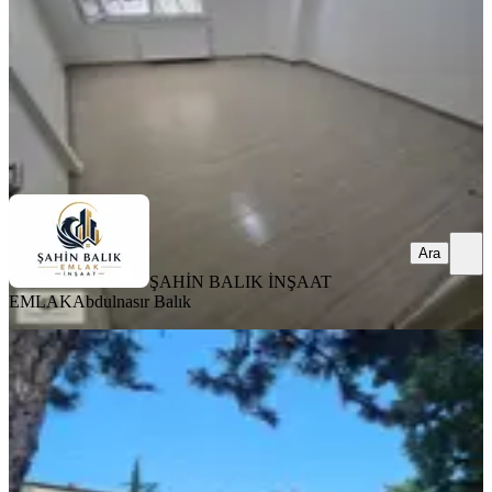
25.000 ₺
ŞAHİN BALIK İNŞAAT EMLAK
Abdulnasır Balık
Ara
Ara
ŞAHİN BALIK İNŞAAT
EMLAK
Abdulnasır Balık
MANZARALI
Güzeltepe'de Bahçeli Ve Site İçerisinde
1.kat 2+1 Daire
Eyüpsultan, Güzeltepe Mahallesi
2+1
·
80 m²
·
1. Kat
·
12.07.2026