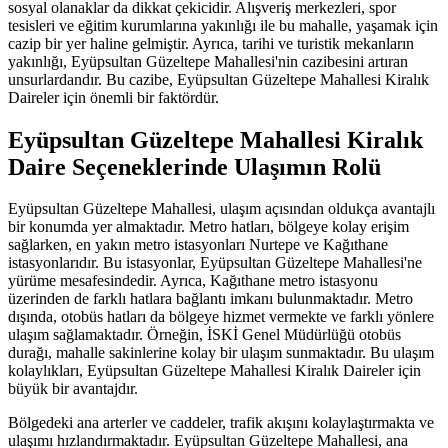
sosyal olanaklar da dikkat çekicidir. Alışveriş merkezleri, spor
tesisleri ve eğitim kurumlarına yakınlığı ile bu mahalle, yaşamak için
cazip bir yer haline gelmiştir. Ayrıca, tarihi ve turistik mekanların
yakınlığı, Eyüpsultan Güzeltepe Mahallesi'nin cazibesini artıran
unsurlardandır. Bu cazibe, Eyüpsultan Güzeltepe Mahallesi Kiralık
Daireler için önemli bir faktördür.
Eyüpsultan Güzeltepe Mahallesi Kiralık
Daire Seçeneklerinde Ulaşımın Rolü
Eyüpsultan Güzeltepe Mahallesi, ulaşım açısından oldukça avantajlı
bir konumda yer almaktadır. Metro hatları, bölgeye kolay erişim
sağlarken, en yakın metro istasyonları Nurtepe ve Kağıthane
istasyonlarıdır. Bu istasyonlar, Eyüpsultan Güzeltepe Mahallesi'ne
yürüme mesafesindedir. Ayrıca, Kağıthane metro istasyonu
üzerinden de farklı hatlara bağlantı imkanı bulunmaktadır. Metro
dışında, otobüs hatları da bölgeye hizmet vermekte ve farklı yönlere
ulaşım sağlamaktadır. Örneğin, İSKİ Genel Müdürlüğü otobüs
durağı, mahalle sakinlerine kolay bir ulaşım sunmaktadır. Bu ulaşım
kolaylıkları, Eyüpsultan Güzeltepe Mahallesi Kiralık Daireler için
büyük bir avantajdır.
Bölgedeki ana arterler ve caddeler, trafik akışını kolaylaştırmakta ve
ulaşımı hızlandırmaktadır. Eyüpsultan Güzeltepe Mahallesi, ana