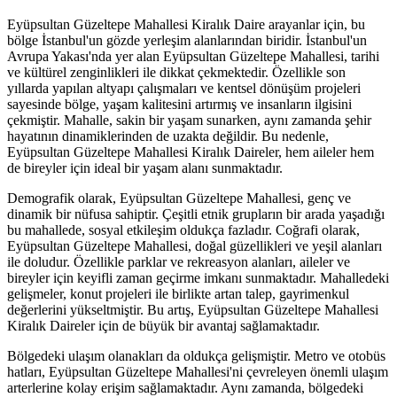
Eyüpsultan Güzeltepe Mahallesi Kiralık Daire arayanlar için, bu
bölge İstanbul'un gözde yerleşim alanlarından biridir. İstanbul'un
Avrupa Yakası'nda yer alan Eyüpsultan Güzeltepe Mahallesi, tarihi
ve kültürel zenginlikleri ile dikkat çekmektedir. Özellikle son
yıllarda yapılan altyapı çalışmaları ve kentsel dönüşüm projeleri
sayesinde bölge, yaşam kalitesini artırmış ve insanların ilgisini
çekmiştir. Mahalle, sakin bir yaşam sunarken, aynı zamanda şehir
hayatının dinamiklerinden de uzakta değildir. Bu nedenle,
Eyüpsultan Güzeltepe Mahallesi Kiralık Daireler, hem aileler hem
de bireyler için ideal bir yaşam alanı sunmaktadır.
Demografik olarak, Eyüpsultan Güzeltepe Mahallesi, genç ve
dinamik bir nüfusa sahiptir. Çeşitli etnik grupların bir arada yaşadığı
bu mahallede, sosyal etkileşim oldukça fazladır. Coğrafi olarak,
Eyüpsultan Güzeltepe Mahallesi, doğal güzellikleri ve yeşil alanları
ile doludur. Özellikle parklar ve rekreasyon alanları, aileler ve
bireyler için keyifli zaman geçirme imkanı sunmaktadır. Mahalledeki
gelişmeler, konut projeleri ile birlikte artan talep, gayrimenkul
değerlerini yükseltmiştir. Bu artış, Eyüpsultan Güzeltepe Mahallesi
Kiralık Daireler için de büyük bir avantaj sağlamaktadır.
Bölgedeki ulaşım olanakları da oldukça gelişmiştir. Metro ve otobüs
hatları, Eyüpsultan Güzeltepe Mahallesi'ni çevreleyen önemli ulaşım
arterlerine kolay erişim sağlamaktadır. Aynı zamanda, bölgedeki