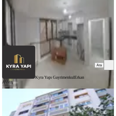
30.000 ₺
Kyra Yapı Gayrimenkul
Erkan Akkuş
Ara
Ara
Kyra Yapı Gayrimenkul
Erkan
Akkuş
SİTE İÇİ
Molla Team'den Güzeltepe Belediye
Konutlarında Ferah, Geniş 3+1
Kiralık Daire