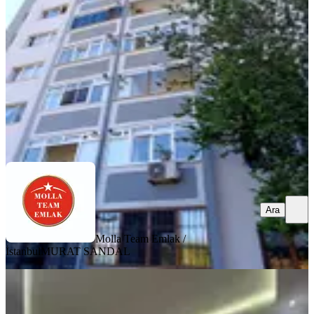
Eyüpsultan, Güzeltepe Mahallesi
3+1
·
100 m²
·
5. Kat
·
07.07.2026
49.000 ₺
Molla Team Emlak /İstanbul
MURAT SANDAL
Ara
Ara
Molla Team Emlak /
İstanbul
MURAT SANDAL
EŞYALI
Para'dn Full Yeni Eşyali 3+1 Ayrı
Mutfak Cadde Üzeri Geniş