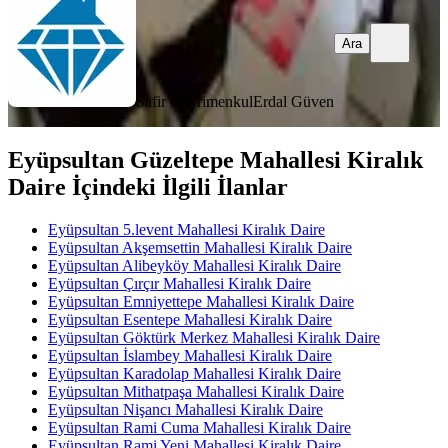
Ara
Safir Gayrimenkul
Erdal Güven
Eyüpsultan Güzeltepe Mahallesi Kiralık
Daire İçindeki İlgili İlanlar
Eyüpsultan 5.levent Mahallesi Kiralık Daire
Eyüpsultan Akşemsettin Mahallesi Kiralık Daire
Eyüpsultan Alibeyköy Mahallesi Kiralık Daire
Eyüpsultan Çırçır Mahallesi Kiralık Daire
Eyüpsultan Emniyettepe Mahallesi Kiralık Daire
Eyüpsultan Esentepe Mahallesi Kiralık Daire
Eyüpsultan Göktürk Merkez Mahallesi Kiralık Daire
Eyüpsultan İslambey Mahallesi Kiralık Daire
Eyüpsultan Karadolap Mahallesi Kiralık Daire
Eyüpsultan Mithatpaşa Mahallesi Kiralık Daire
Eyüpsultan Nişancı Mahallesi Kiralık Daire
Eyüpsultan Rami Cuma Mahallesi Kiralık Daire
Eyüpsultan Rami Yeni Mahallesi Kiralık Daire