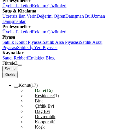
Profesyoneller
Üyelik Paketleri
Reklam Çözümleri
Satış & Kiralama
Ücretsiz İlan Verin
Değerini Öğren
Danışman Bul
Uzman
Danışmanlar
Profesyoneller
Üyelik Paketleri
Reklam Çözümleri
Piyasa
Satılık Konut Piyasası
Satılık Arsa Piyasası
Satılık Arazi
Piyasası
Satılık İş Yeri Piyasası
Kaynaklar
Satıcı Rehberi
Emlakjet Blog
Filtrele
3
Satılık
Kiralık
Konut
(17)
Daire
(16)
Residence
(1)
Bina
Çiftlik Evi
Dağ Evi
Devremülk
Kooperatif
Köşk