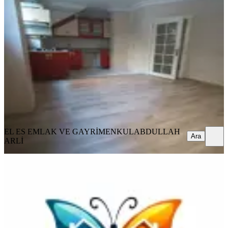
Kağıthane Nurtepe Metro
Yanıbaşında Kiralik Bahçe Katı
Eyüpsultan, Güzeltepe Mahallesi
2+1
·
80 m²
·
Bahçe katı
·
30.07.2026
25.000 ₺
EL ES EMLAK VE GAYRİMENKUL
ABDULLAH ARLİ
Ara
EL ES EMLAK VE GAYRİMENKUL
ABDULLAH
Ara
ARLİ
MANZARALI
M7 Alibeyköy Metro Tramway Yanı
3+1 Kiralık Daire
Eyüpsultan, Güzeltepe Mahallesi
3+1
·
135 m²
·
2. Kat
·
23.07.2026