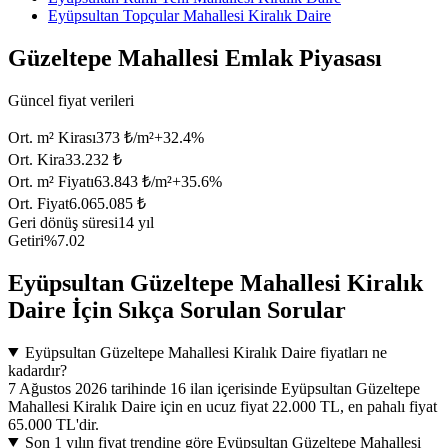
Eyüpsultan Topçular Mahallesi Kiralık Daire
Güzeltepe Mahallesi Emlak Piyasası
Güncel fiyat verileri
Ort. m² Kirası
373 ₺/m²
+
32.4
%
Ort. Kira
33.232 ₺
Ort. m² Fiyatı
63.843 ₺/m²
+
35.6
%
Ort. Fiyat
6.065.085 ₺
Geri dönüş süresi
14 yıl
Getiri
%7.02
Eyüpsultan Güzeltepe Mahallesi Kiralık
Daire İçin Sıkça Sorulan Sorular
Eyüpsultan Güzeltepe Mahallesi Kiralık Daire fiyatları ne
kadardır?
7 Ağustos 2026 tarihinde 16 ilan içerisinde Eyüpsultan Güzeltepe
Mahallesi Kiralık Daire için en ucuz fiyat 22.000 TL, en pahalı fiyat
65.000 TL'dir.
Son 1 yılın fiyat trendine göre Eyüpsultan Güzeltepe Mahallesi