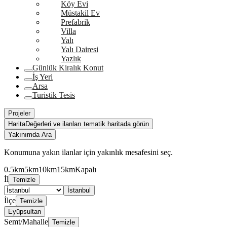
Köy Evi
Müstakil Ev
Prefabrik
Villa
Yalı
Yalı Dairesi
Yazlık
Günlük Kiralık Konut
İş Yeri
Arsa
Turistik Tesis
Projeler
Harita
Değerleri ve ilanları tematik haritada görün
Yakınımda Ara
Konumuna yakın ilanlar için yakınlık mesafesini seç.
0.5km
5km
10km
15km
Kapalı
İl
Temizle
İstanbul
İlçe
Temizle
Eyüpsultan
Semt/Mahalle
Temizle