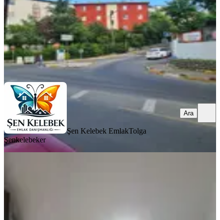
35.500 ₺
Şen Kelebek Emlak
Tolga Şenkelebeker
Ara
Ara
Şen Kelebek Emlak
Tolga
Şenkelebeker
KOMBİLİ
Kyra Yapı Gayrimenkulden
Güzeltepede Kiralık 2+1 Daire
Eyüpsultan, Güzeltepe Mahallesi
2+1
·
57 m²
·
Yüksek giriş
·
08.07.2026