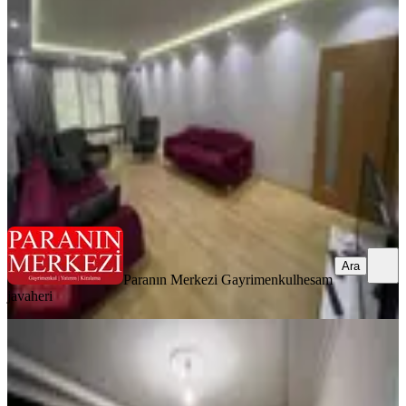
Eyüpsultan, Güzeltepe Mahallesi
3+1
·
130 m²
·
1. Kat
·
07.07.2026
60.000 ₺
Paranın Merkezi Gayrimenkul
hesam javaheri
Ara
Ara
Paranın Merkezi Gayrimenkul
hesam
javaheri
BALKONLU
Kyra Yapı Gayrimenkulden
Güzeltepede Otoparklı Kiralık 2+1
Daire