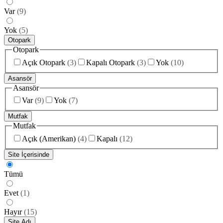
Var
(
9
)
Yok
(
5
)
Otopark
Otopark
Açık Otopark
(
3
)
Kapalı Otopark
(
3
)
Yok
(
10
)
Asansör
Asansör
Var
(
9
)
Yok
(
7
)
Mutfak
Mutfak
Açık (Amerikan)
(
4
)
Kapalı
(
12
)
Site İçerisinde
Tümü
Evet
(
1
)
Hayır
(
15
)
Site Adı