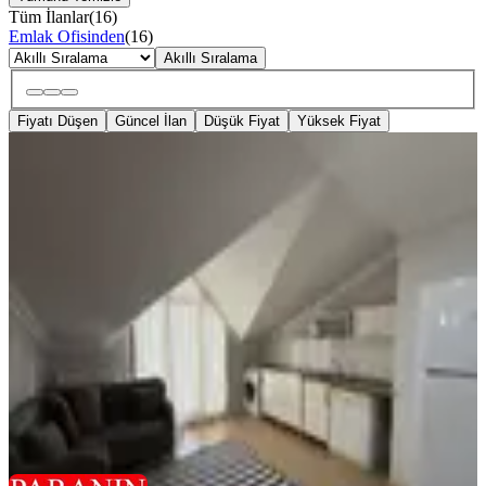
Tüm İlanlar
(
16
)
Emlak Ofisinden
(
16
)
Akıllı Sıralama
Fiyatı Düşen
Güncel İlan
Düşük Fiyat
Yüksek Fiyat
EŞYALI
Metroya 3 Dk | Lüks 2+1 Full Eşyalı |
Yeni Bina | Otoparklı
Eyüpsultan, Güzeltepe Mahallesi
2+1
·
75 m²
·
7. Kat
·
05.08.2026
45.000 ₺
Paranın Merkezi Gayrimenkul
Engin Yılmaztürk
Ara