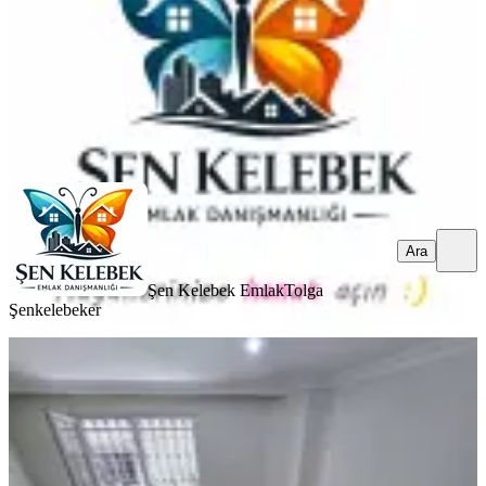
37.000 ₺
Şen Kelebek Emlak
Tolga Şenkelebeker
Ara
Ara
Şen Kelebek Emlak
Tolga
Şenkelebeker
KOMBİLİ
Şahin İnşaat Güzeltepe 2+1 Ferah
80m2
Eyüpsultan, Güzeltepe Mahallesi
2+1
·
80 m²
·
Kot 1
·
22.07.2026