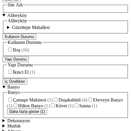
Site Adı
Alibeyköy
Alibeyköy
Güzeltepe Mahallesi
Kullanım Durumu
Kullanım Durumu
Boş
(
16
)
Yapı Durumu
Yapı Durumu
İkinci El
(
1
)
İç Özellikler
Banyo
Banyo
Çamaşır Makinesi
(
1
)
Duşakabinli
(
4
)
Ebeveyn Banyo
(
1
)
Hilton Banyo
(
1
)
Küvet
(
1
)
Sauna
(
1
)
Daha fazla göster (1)
Dekorasyon
Mutfak