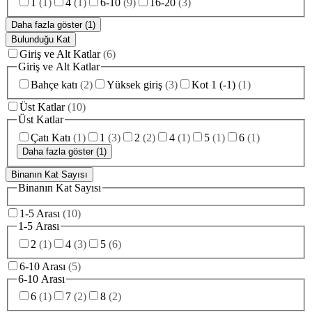
1
(
1
)
4
(
1
)
6-10
(
9
)
16-20
(
3
)
Daha fazla göster (1)
Bulunduğu Kat
Giriş ve Alt Katlar
(
6
)
Giriş ve Alt Katlar
Bahçe katı
(
2
)
Yüksek giriş
(
3
)
Kot 1 (-1)
(
1
)
Üst Katlar
(
10
)
Üst Katlar
Çatı Katı
(
1
)
1
(
3
)
2
(
2
)
4
(
1
)
5
(
1
)
6
(
1
)
Daha fazla göster (1)
Binanın Kat Sayısı
Binanın Kat Sayısı
1-5 Arası
(
10
)
1-5 Arası
2
(
1
)
4
(
3
)
5
(
6
)
6-10 Arası
(
5
)
6-10 Arası
6
(
1
)
7
(
2
)
8
(
2
)