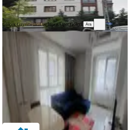
Gölçek Gayrimenkul ve İnşaat
Alper Gölçek
Ara
Gölçek Gayrimenkul ve İnşaat
Alper Gölçek
Ara
MANZARALI
Alibeyköy Beyoğlu Tünel Evlerinde
Full Eşyalı 2 +1
Eyüpsultan, Güzeltepe Mahallesi
2+1
·
100 m²
·
1. Kat
·
22.02.2026
65.000 ₺
Safir Gayrimenkul
Erdal Güven
Ara