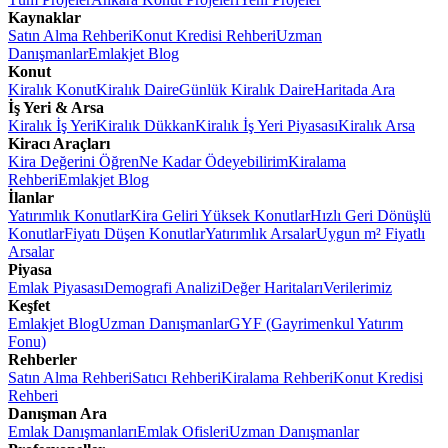
Kaynaklar
Satın Alma Rehberi
Konut Kredisi Rehberi
Uzman
Danışmanlar
Emlakjet Blog
Konut
Kiralık Konut
Kiralık Daire
Günlük Kiralık Daire
Haritada Ara
İş Yeri & Arsa
Kiralık İş Yeri
Kiralık Dükkan
Kiralık İş Yeri Piyasası
Kiralık Arsa
Kiracı Araçları
Kira Değerini Öğren
Ne Kadar Ödeyebilirim
Kiralama
Rehberi
Emlakjet Blog
İlanlar
Yatırımlık Konutlar
Kira Geliri Yüksek Konutlar
Hızlı Geri Dönüşlü
Konutlar
Fiyatı Düşen Konutlar
Yatırımlık Arsalar
Uygun m² Fiyatlı
Arsalar
Piyasa
Emlak Piyasası
Demografi Analizi
Değer Haritaları
Verilerimiz
Keşfet
Emlakjet Blog
Uzman Danışmanlar
GYF (Gayrimenkul Yatırım
Fonu)
Rehberler
Satın Alma Rehberi
Satıcı Rehberi
Kiralama Rehberi
Konut Kredisi
Rehberi
Danışman Ara
Emlak Danışmanları
Emlak Ofisleri
Uzman Danışmanlar