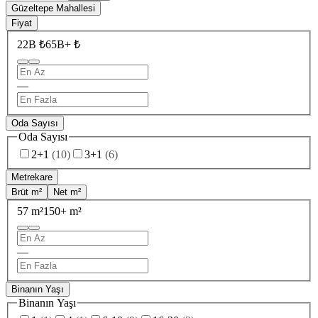
Güzeltepe Mahallesi
Fiyat
22B ₺
65B+ ₺
—
Oda Sayısı
Oda Sayısı
2+1
(
10
)
3+1
(
6
)
Metrekare
Brüt m²
Net m²
57 m²
150+ m²
—
Binanın Yaşı
Binanın Yaşı