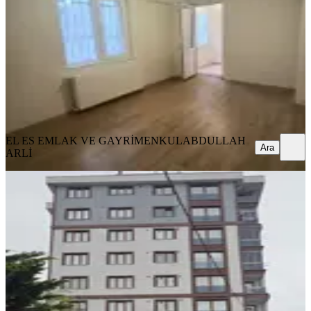
Eyüpsultan, Güzeltepe Mahallesi
3+1
·
110 m²
·
Yüksek giriş
·
13.05.2026
40.000 ₺
EL ES EMLAK VE GAYRİMENKUL
ABDULLAH ARLİ
Ara
EL ES EMLAK VE GAYRİMENKUL
ABDULLAH
Ara
ARLİ
EŞYALI
Güzeltepe'de Eşyalı Site İçinde
Metroya Yakın 2+1 Daire
Eyüpsultan, Güzeltepe Mahallesi
2+1
·
100 m²
·
4. Kat
·
13.05.2026
50.000 ₺