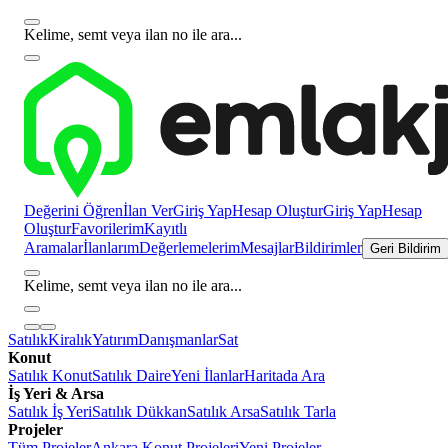
Kelime, semt veya ilan no ile ara...
Değerini Öğren
İlan Ver
Giriş Yap
Hesap Oluştur
Giriş Yap
Hesap
Oluştur
Favorilerim
Kayıtlı
Aramalar
İlanlarım
Değerlemelerim
Mesajlar
Bildirimler
Geri Bildirim
Kelime, semt veya ilan no ile ara...
Satılık
Kiralık
Yatırım
Danışmanlar
Sat
Konut
Satılık Konut
Satılık Daire
Yeni İlanlar
Haritada Ara
İş Yeri & Arsa
Satılık İş Yeri
Satılık Dükkan
Satılık Arsa
Satılık Tarla
Projeler
Tüm Projeler
Ankara Konut Projeleri
Yeni Projeler