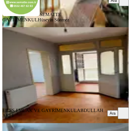
Ara
SEMATTE
GAYRİMENKUL
Hüseyin Sönmez
BALKONLU
Eyüpsultan Güzeltepe'de Kiralık 2+1
Bahçe Katı
Eyüpsultan, Güzeltepe Mahallesi
2+1
·
120 m²
·
Bahçe katı
·
30.07.2026
22.000 ₺
EL ES EMLAK VE GAYRİMENKUL
ABDULLAH ARLİ
Ara
EL ES EMLAK VE GAYRİMENKUL
ABDULLAH
Ara
ARLİ
BALKONLU