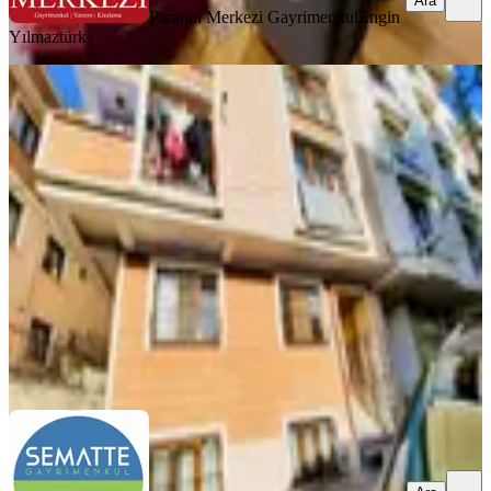
Ara
Paranın Merkezi Gayrimenkul
Engin
Yılmaztürk
MANZARALI
Kiralık Daire Eyüpsultan
Güzeltepe'de 2+1 80 M²
Eyüpsultan, Güzeltepe Mahallesi
2+1
·
80 m²
·
Yüksek giriş
·
02.08.2026
34.500 ₺
SEMATTE GAYRİMENKUL
Hüseyin Sönmez
Ara