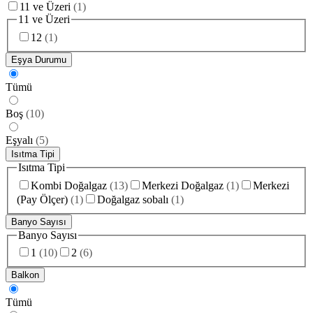
11 ve Üzeri
(
1
)
11 ve Üzeri
12
(
1
)
Eşya Durumu
Tümü
Boş
(
10
)
Eşyalı
(
5
)
Isıtma Tipi
Isıtma Tipi
Kombi Doğalgaz
(
13
)
Merkezi Doğalgaz
(
1
)
Merkezi
(Pay Ölçer)
(
1
)
Doğalgaz sobalı
(
1
)
Banyo Sayısı
Banyo Sayısı
1
(
10
)
2
(
6
)
Balkon
Tümü