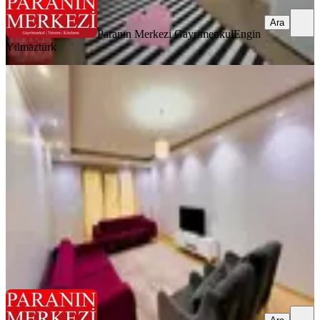
Ara
Paranın Merkezi Gayrimenkul
Engin
Yılmaztürk
EŞYALI
Para'dn 3+1 Geniş Ayrı Mutfak
Asansörlü Anna Cadde
Eyüpsultan, Güzeltepe Mahallesi
3+1
·
130 m²
·
2. Kat
·
02.08.2026
60.000 ₺
Paranın Merkezi Gayrimenkul
Engin Yılmaztürk
Ara