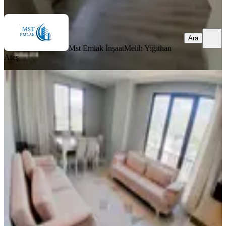
Ara
Ara
Mst Emlak İnşaat
Melih Yiğithan
Ateş
MANZARALI
Eyüp Alibeyköy Atılgan Towers
Sitesinde 2+1 Ful Eşyalı Daire
Eyüpsultan, Alibeyköy Mahallesi
2+1
·
90 m²
·
7. Kat
·
02.08.2026
45.000 ₺
Mst Emlak İnşaat
Melih Yiğithan Ateş
Ara