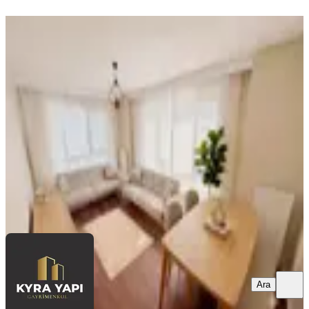
YENİ
M7 Metroya 100 Metre Kapalı
Otoparklı | 2+1 Eşyalı Kiralık Daire
Eyüpsultan, Akşemsettin Mahallesi
2+1
·
97 m²
·
7. Kat
·
07.08.2026
60.000 ₺
Kyra Yapı Gayrimenkul
Çetin Doğan
Ara
Ara