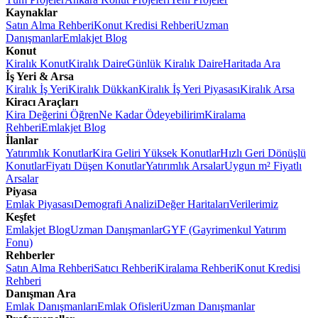
Kaynaklar
Satın Alma Rehberi
Konut Kredisi Rehberi
Uzman
Danışmanlar
Emlakjet Blog
Konut
Kiralık Konut
Kiralık Daire
Günlük Kiralık Daire
Haritada Ara
İş Yeri & Arsa
Kiralık İş Yeri
Kiralık Dükkan
Kiralık İş Yeri Piyasası
Kiralık Arsa
Kiracı Araçları
Kira Değerini Öğren
Ne Kadar Ödeyebilirim
Kiralama
Rehberi
Emlakjet Blog
İlanlar
Yatırımlık Konutlar
Kira Geliri Yüksek Konutlar
Hızlı Geri Dönüşlü
Konutlar
Fiyatı Düşen Konutlar
Yatırımlık Arsalar
Uygun m² Fiyatlı
Arsalar
Piyasa
Emlak Piyasası
Demografi Analizi
Değer Haritaları
Verilerimiz
Keşfet
Emlakjet Blog
Uzman Danışmanlar
GYF (Gayrimenkul Yatırım
Fonu)
Rehberler
Satın Alma Rehberi
Satıcı Rehberi
Kiralama Rehberi
Konut Kredisi
Rehberi
Danışman Ara
Emlak Danışmanları
Emlak Ofisleri
Uzman Danışmanlar