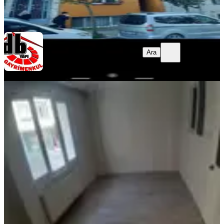
D&B Gayrimenkul
Yaşar Deniz
Ara
Ara
D&B Gayrimenkul
Yaşar Deniz
MANZARALI
Eyüp Akşemseddin Mahallesinde
Yüksek Giriş 2+1 Daire
Eyüpsultan, Akşemsettin Mahallesi
2+1
·
95 m²
·
Yüksek giriş
·
03.08.2026
35.000 ₺
Mst Emlak İnşaat
Melih Yiğithan Ateş