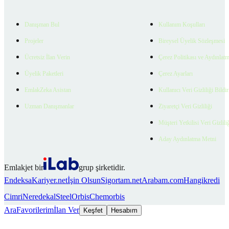
Danışman Bul
Kullanım Koşulları
Projeler
Bireysel Üyelik Sözleşmesi
Ücretsiz İlan Verin
Çerez Politikası ve Aydınlat
Üyelik Paketleri
Çerez Ayarları
EmlakZeka Asistan
Kullanıcı Veri Gizliliği Bildi
Uzman Danışmanlar
Ziyaretçi Veri Gizliliği
Müşteri Yetkilisi Veri Gizlili
Aday Aydınlatma Metni
Emlakjet bir
grup şirketidir.
Endeksa
Kariyer.net
İşin Olsun
Sigortam.net
Arabam.com
Hangikredi
Cimri
Neredekal
SteelOrbis
Chemorbis
Ara
Favorilerim
İlan Ver
Keşfet
Hesabım