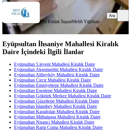
Ara
Mst Emlak İnşaat
Melih Yiğithan
Ateş
Eyüpsultan İhsaniye Mahallesi Kiralık
Daire İçindeki İlgili İlanlar
Eyüpsultan 5.levent Mahallesi Kiralık Daire
Eyüpsultan Akşemsettin Mahallesi Kiralık Daire
Eyüpsultan Alibeyköy Mahallesi Kiralık Daire
Eyüpsultan Çırçır Mahallesi Kiralık Daire
Eyüpsultan Emniyettepe Mahallesi Kiralık Daire
Eyüpsultan Esentepe Mahallesi Kiralık Daire
Eyüpsultan Göktürk Merkez Mahallesi Kiralık Daire
Eyüpsultan Güzeltepe Mahallesi Kiralık Daire
Eyüpsultan İslambey Mahallesi Kiralık Daire
Eyüpsultan Karadolap Mahallesi Kiralık Daire
Eyüpsultan Mithatpaşa Mahallesi Kiralık Daire
Eyüpsultan Nişancı Mahallesi Kiralık Daire
Eyüpsultan Rami Cuma Mahallesi Kiralık Daire