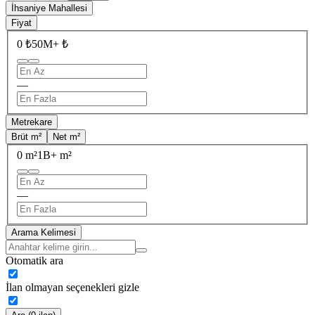
İhsaniye Mahallesi
Fiyat
0 ₺
50M+ ₺
—
Metrekare
Brüt m²
Net m²
0 m²
1B+ m²
—
Arama Kelimesi
Otomatik ara
İlan olmayan seçenekleri gizle