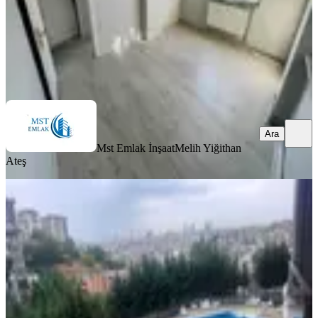
Mst Emlak İnşaat
Melih Yiğithan Ateş
Ara
Ara
Mst Emlak İnşaat
Melih Yiğithan
Ateş
YENİ
Eyüp Karadolap Ta Hisarpanorama
Sıtesınde 2+1 Ful Eşyalı Kiralık
Eyüpsultan, Karadolap Mahallesi
2+1
·
90 m²
·
1. Kat
·
03.08.2026
50.000 ₺