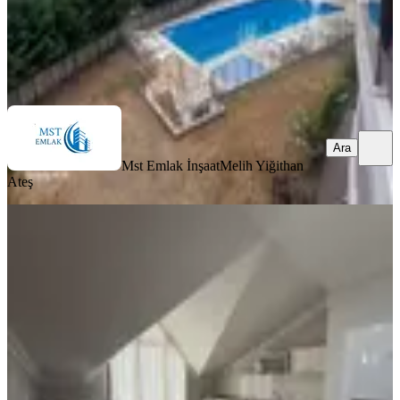
Mst Emlak İnşaat
Melih Yiğithan Ateş
Ara
Ara
Mst Emlak İnşaat
Melih Yiğithan
Ateş
EŞYALI
Metroya 3 Dk | Lüks 2+1 Full Eşyalı |
Yeni Bina | Otoparklı
Eyüpsultan, Güzeltepe Mahallesi
2+1
·
75 m²
·
7. Kat
·
05.08.2026
45.000 ₺