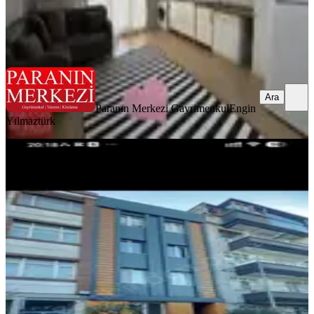
Paranın Merkezi Gayrimenkul
Engin Yılmaztürk
Ara
Ara
Paranın Merkezi Gayrimenkul
Engin
Yılmaztürk
MANZARALI
Rami Cuma Mah.1+1 Merkezi
Konumda Bahçe Katı
Eyüpsultan, Rami Cuma Mahallesi
1+1
·
80 m²
·
Bahçe katı
·
03.08.2026
20.000 ₺