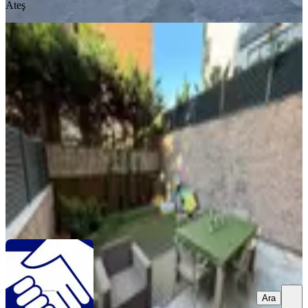
Ateş
YENİ
Kemerburgaz Bahçe Kullanımlı
Harika Dekorasyonlu Kiralık
Eyüpsultan, Mithatpaşa Mahallesi
2+1
·
160 m²
·
Düz Giriş (Zemin)
·
06.08.2026
92.000 ₺
Turyap Mecidiyeköy Çevre
Turyap Mecidiyeköy Çevre
Ara
Ara