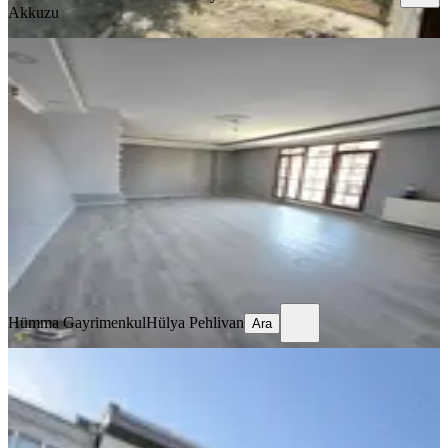
Akkuzu
YENİ
Eyüp İslambeyde Kiralık 4+1 Dubleks
Dairee
Eyüpsultan, İslambey Mahallesi
4+1
·
160 m²
·
3. Kat
·
06.08.2026
50.000 ₺
Hümma Gayrimenkul
Hülya Pehlivan
Ara
Hümma Gayrimenkul
Hülya Pehlivan
Ara
YENİ
Elif Emlak'tan Kiralık Teraslı 3 + 1
Daire
Eyüpsultan, Akşemsettin Mahallesi