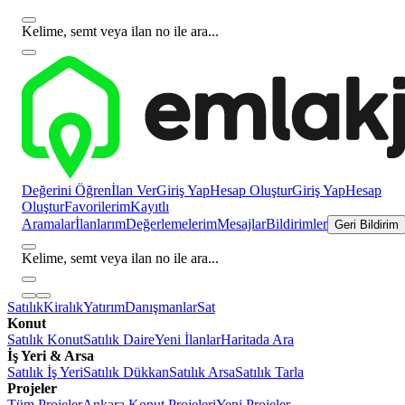
Kelime, semt veya ilan no ile ara...
Değerini Öğren
İlan Ver
Giriş Yap
Hesap Oluştur
Giriş Yap
Hesap
Oluştur
Favorilerim
Kayıtlı
Aramalar
İlanlarım
Değerlemelerim
Mesajlar
Bildirimler
Geri Bildirim
Kelime, semt veya ilan no ile ara...
Satılık
Kiralık
Yatırım
Danışmanlar
Sat
Konut
Satılık Konut
Satılık Daire
Yeni İlanlar
Haritada Ara
İş Yeri & Arsa
Satılık İş Yeri
Satılık Dükkan
Satılık Arsa
Satılık Tarla
Projeler
Tüm Projeler
Ankara Konut Projeleri
Yeni Projeler