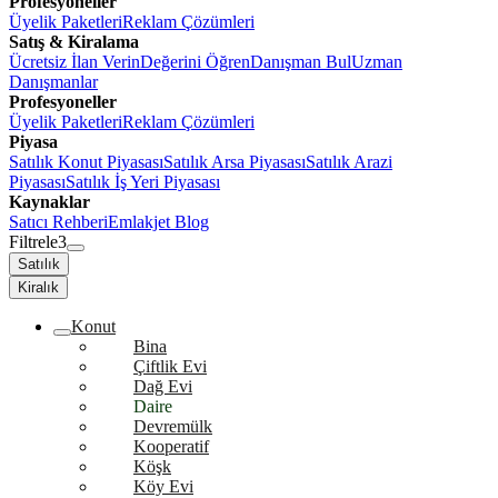
Profesyoneller
Üyelik Paketleri
Reklam Çözümleri
Satış & Kiralama
Ücretsiz İlan Verin
Değerini Öğren
Danışman Bul
Uzman
Danışmanlar
Profesyoneller
Üyelik Paketleri
Reklam Çözümleri
Piyasa
Satılık Konut Piyasası
Satılık Arsa Piyasası
Satılık Arazi
Piyasası
Satılık İş Yeri Piyasası
Kaynaklar
Satıcı Rehberi
Emlakjet Blog
Filtrele
3
Satılık
Kiralık
Konut
Bina
Çiftlik Evi
Dağ Evi
Daire
Devremülk
Kooperatif
Köşk
Köy Evi