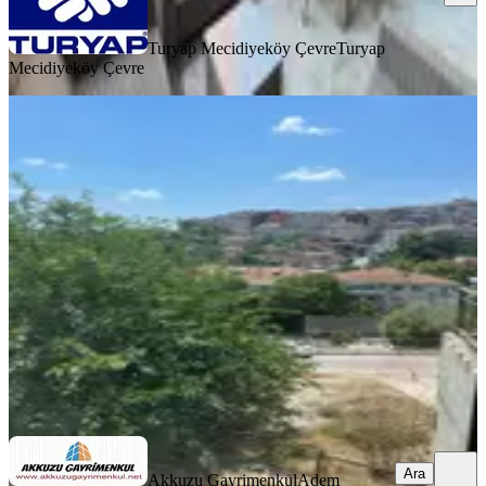
Turyap Mecidiyeköy Çevre
Turyap
Mecidiyeköy Çevre
YENİ
İslambeyde 2+1 Önü Kapanmaz Yeni
Binada
Eyüpsultan, İslambey Mahallesi
2+1
·
80 m²
·
Yüksek giriş
·
06.08.2026
47.000 ₺
Akkuzu Gayrimenkul
Adem Akkuzu
Ara
Ara
Akkuzu Gayrimenkul
Adem