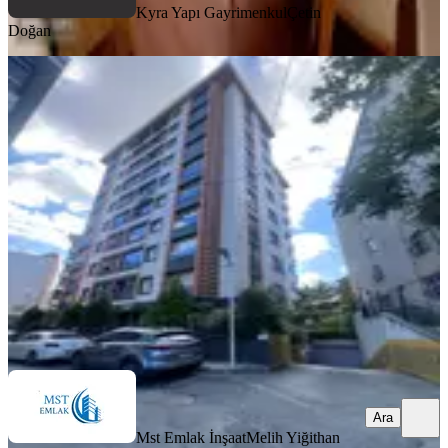
Kyra Yapı Gayrimenkul
Çetin
Doğan
YENİ
Eyüp Çırçırda Metronun Yanında
Butik Sitede 2+1 Kiralık
Eyüpsultan, Çırçır Mahallesi
2+1
·
95 m²
·
1. Kat
·
06.08.2026
45.000 ₺
Mst Emlak İnşaat
Melih Yiğithan Ateş
Ara
Ara
Mst Emlak İnşaat
Melih Yiğithan