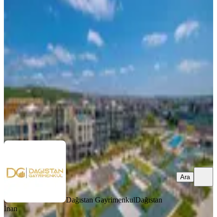
Seba Göktürkte Keyifli Geniş Teraslı
Kdv Avantajlı 5,5+1
Eyüpsultan, Göktürk Merkez Mahallesi
5+1
·
355 m²
·
6. Kat
·
05.08.2026
240.000 ₺
Dağıstan Gayrimenkul
Dağıstan İnan
Ara
Ara
Dağıstan Gayrimenkul
Dağıstan
İnan