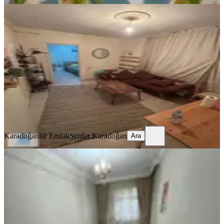
YENİ
Metroya Yakın Eşyalı Daire
Eyüpsultan, İslambey Mahallesi
2+1
·
70 m²
·
Yüksek giriş
·
04.08.2026
35.000 ₺
Karadoğanlar Emlak
Serdar Karadoğan
Ara
Karadoğanlar Emlak
Serdar Karadoğan
Ara
YENİ
Eyüp Akşemsettin Mah Derin Sok
Kiralık 2+1 Büyük Daire
Eyüpsultan, Akşemsettin Mahallesi
2+1
·
120 m²
·
1. Kat
·
03.08.2026