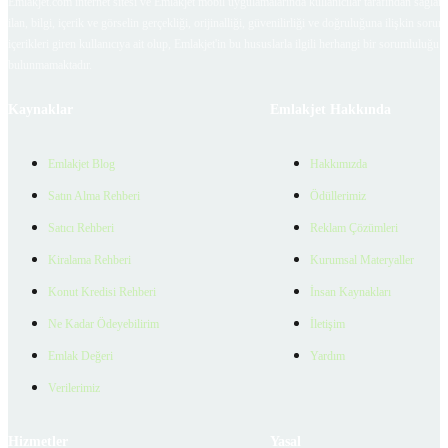
Emlakjet.com internet sitesi ve Emlakjet mobil uygulamalarında kullanıcılar tarafından sağlana
ilan, bilgi, içerik ve görselin gerçekliği, orijinalliği, güvenilirliği ve doğruluğuna ilişkin soru
içerikleri giren kullanıcıya ait olup, Emlakjet'in bu hususlarla ilgili herhangi bir sorumluluğu
bulunmamaktadır.
Kaynaklar
Emlakjet Hakkında
Emlakjet Blog
Hakkımızda
Satın Alma Rehberi
Ödüllerimiz
Satıcı Rehberi
Reklam Çözümleri
Kiralama Rehberi
Kurumsal Materyaller
Konut Kredisi Rehberi
İnsan Kaynakları
Ne Kadar Ödeyebilirim
İletişim
Emlak Değeri
Yardım
Verilerimiz
Hizmetler
Yasal