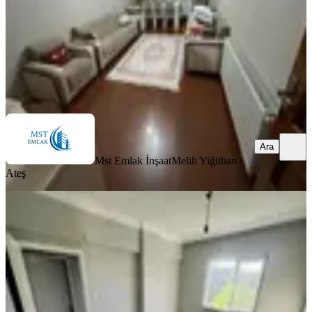
40.000 ₺
Mst Emlak İnşaat
Melih Yiğithan Ateş
Ara
Ara
Mst Emlak İnşaat
Melih Yiğithan
Ateş
YENİ
Eyüp Akşamsettın'de Kıralık 3 + 1
Daıre
Eyüpsultan, Akşemsettin Mahallesi
3+1
·
110 m²
·
Yüksek giriş
·
03.08.2026
40.000 ₺