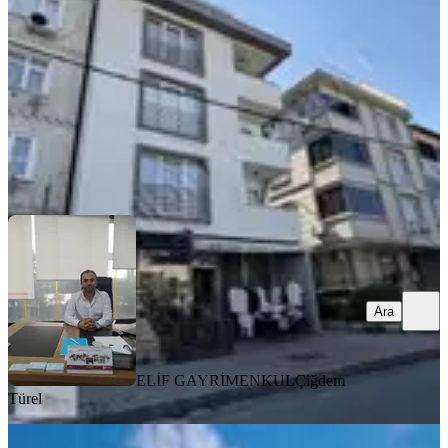
3+1
·
100 m²
·
4. Kat
·
06.08.2026
40.000 ₺
ELİF GAYRİMENKUL
Çiğdem Türel
Ara
Ara
ELİF GAYRİMENKUL
Çiğdem
Türel
YENİ