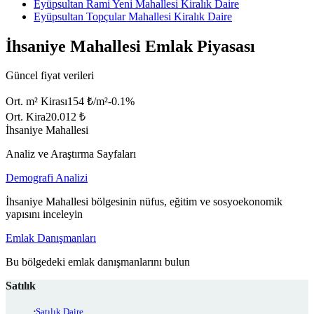
Eyüpsultan Rami Yeni Mahallesi Kiralık Daire
Eyüpsultan Topçular Mahallesi Kiralık Daire
İhsaniye Mahallesi Emlak Piyasası
Güncel fiyat verileri
Ort. m² Kirası
154 ₺/m²
-0.1
%
Ort. Kira
20.012 ₺
İhsaniye Mahallesi
Analiz ve Araştırma Sayfaları
Demografi Analizi
İhsaniye Mahallesi bölgesinin nüfus, eğitim ve sosyoekonomik
yapısını inceleyin
Emlak Danışmanları
Bu bölgedeki emlak danışmanlarını bulun
Satılık
Satılık Daire