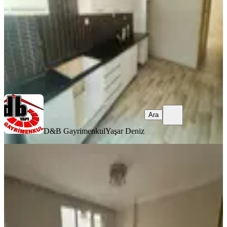
35.000 ₺
D&B Gayrimenkul
Yaşar Deniz
Ara
Ara
D&B Gayrimenkul
Yaşar Deniz
YENİ
Anka Dan Rami De Oturuma Hazır
Masrafız Kiralık 2+1 Daire
Eyüpsultan, Rami Cuma Mahallesi
2+1
·
110 m²
·
3. Kat
·
02.08.2026
43.000 ₺