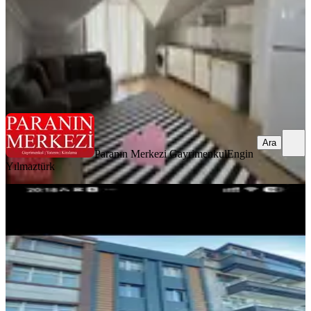
45.000 ₺
Paranın Merkezi Gayrimenkul
Engin Yılmaztürk
Ara
Ara
Paranın Merkezi Gayrimenkul
Engin
Yılmaztürk
MANZARALI
Rami Cuma Mah.1+1 Merkezi
Konumda Bahçe Katı
Eyüpsultan, Rami Cuma Mahallesi
1+1
·
80 m²
·
Bahçe katı
·
03.08.2026
20.000 ₺