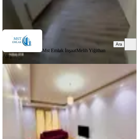
Mst Emlak İnşaat
Melih Yiğithan Ateş
Ara
Ara
Mst Emlak İnşaat
Melih Yiğithan
Ateş
EŞYALI
Para'dn 3+1 Geniş Ayrı Mutfak
Asansörlü Anna Cadde
Eyüpsultan, Güzeltepe Mahallesi
3+1
·
130 m²
·
2. Kat
·
02.08.2026
60.000 ₺