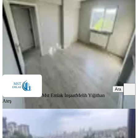
Eyüpsultan, Akşemsettin Mahallesi
3+1
·
110 m²
·
Yüksek giriş
·
03.08.2026
40.000 ₺
Mst Emlak İnşaat
Melih Yiğithan Ateş
Ara
Ara
Mst Emlak İnşaat
Melih Yiğithan
Ateş
YENİ
Eyüp Karadolap Ta Hisarpanorama
Sıtesınde 2+1 Ful Eşyalı Kiralık
Eyüpsultan, Karadolap Mahallesi