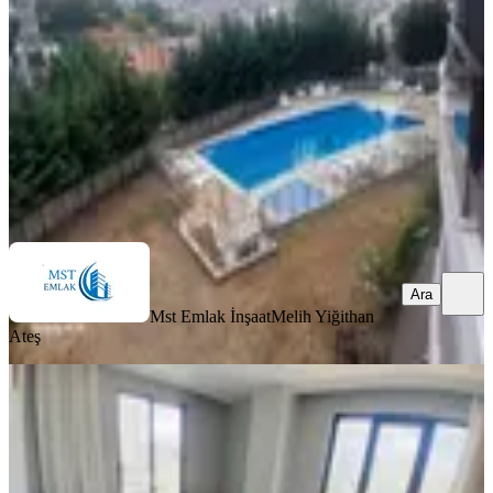
2+1
·
90 m²
·
1. Kat
·
03.08.2026
50.000 ₺
Mst Emlak İnşaat
Melih Yiğithan Ateş
Ara
Ara
Mst Emlak İnşaat
Melih Yiğithan
Ateş
YENİ
Eyüp Alibeyköy Atılgan Towers
Sitesinde 2+1 Ful Eşyalı Daire
Eyüpsultan, Alibeyköy Mahallesi