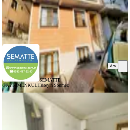
SEMATTE GAYRİMENKUL
Hüseyin Sönmez
Ara
Ara
SEMATTE
GAYRİMENKUL
Hüseyin Sönmez
YENİ
Rami Yenimahalle 2+1 Giriş Balkonlu
Genç Binada
Eyüpsultan, Rami Yeni Mahallesi
2+1
·
90 m²
·
Düz Giriş (Zemin)
·
02.08.2026