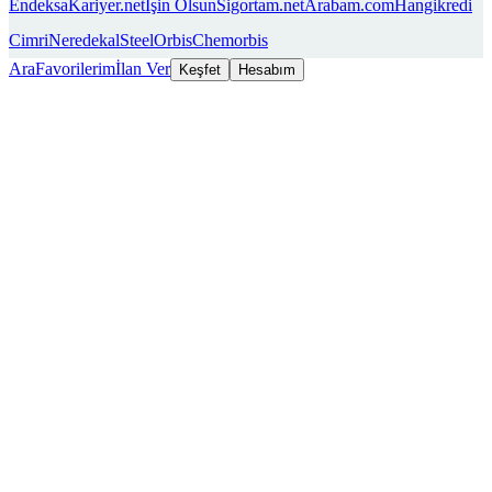
Endeksa
Kariyer.net
İşin Olsun
Sigortam.net
Arabam.com
Hangikredi
Cimri
Neredekal
SteelOrbis
Chemorbis
Ara
Favorilerim
İlan Ver
Keşfet
Hesabım