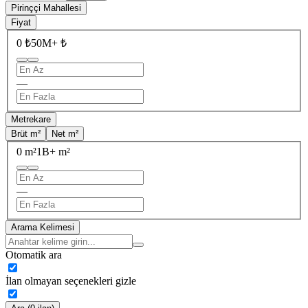
Pirinççi Mahallesi
Fiyat
0 ₺
50M+ ₺
—
Metrekare
Brüt m²
Net m²
0 m²
1B+ m²
—
Arama Kelimesi
Otomatik ara
İlan olmayan seçenekleri gizle