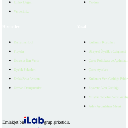
Emlak Değeri
Yardım
Verilerimiz
Hizmetler
Yasal
Danışman Bul
Kullanım Koşulları
Projeler
Bireysel Üyelik Sözleşmesi
Ücretsiz İlan Verin
Çerez Politikası ve Aydınlat
Üyelik Paketleri
Çerez Ayarları
EmlakZeka Asistan
Kullanıcı Veri Gizliliği Bildi
Uzman Danışmanlar
Ziyaretçi Veri Gizliliği
Müşteri Yetkilisi Veri Gizlili
Aday Aydınlatma Metni
Emlakjet bir
grup şirketidir.