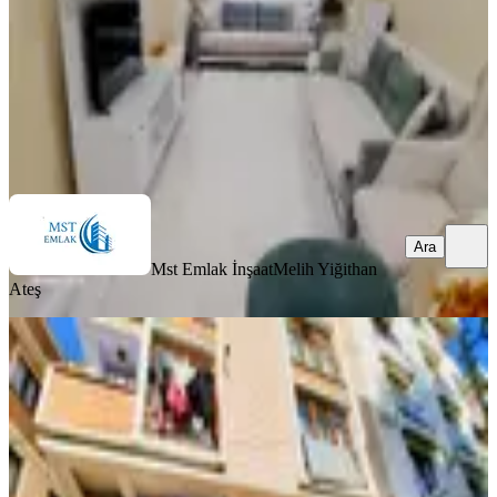
40.000 ₺
Mst Emlak İnşaat
Melih Yiğithan Ateş
Ara
Ara
Mst Emlak İnşaat
Melih Yiğithan
Ateş
YENİ
Kiralık Daire Eyüpsultan
Güzeltepe'de 2+1 80 M²
Eyüpsultan, Güzeltepe Mahallesi
2+1
·
80 m²
·
Yüksek giriş
·
02.08.2026
34.500 ₺