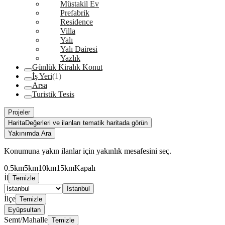
Müstakil Ev
Prefabrik
Residence
Villa
Yalı
Yalı Dairesi
Yazlık
Günlük Kiralık Konut
İş Yeri
(1)
Arsa
Turistik Tesis
Projeler
Harita
Değerleri ve ilanları tematik haritada görün
Yakınımda Ara
Konumuna yakın ilanlar için yakınlık mesafesini seç.
0.5km
5km
10km
15km
Kapalı
İl
Temizle
İstanbul
İlçe
Temizle
Eyüpsultan
Semt/Mahalle
Temizle