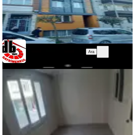
D&B Gayrimenkul
Yaşar Deniz
Ara
Ara
D&B Gayrimenkul
Yaşar Deniz
MANZARALI
Eyüp Akşemseddin Mahallesinde
Yüksek Giriş 2+1 Daire
Eyüpsultan, Akşemsettin Mahallesi
2+1
·
95 m²
·
Yüksek giriş
·
03.08.2026
35.000 ₺