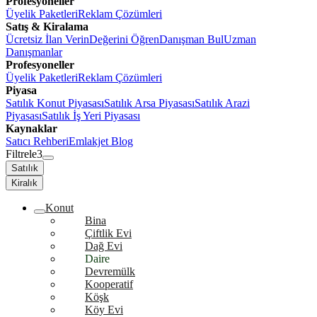
Profesyoneller
Üyelik Paketleri
Reklam Çözümleri
Satış & Kiralama
Ücretsiz İlan Verin
Değerini Öğren
Danışman Bul
Uzman
Danışmanlar
Profesyoneller
Üyelik Paketleri
Reklam Çözümleri
Piyasa
Satılık Konut Piyasası
Satılık Arsa Piyasası
Satılık Arazi
Piyasası
Satılık İş Yeri Piyasası
Kaynaklar
Satıcı Rehberi
Emlakjet Blog
Filtrele
3
Satılık
Kiralık
Konut
Bina
Çiftlik Evi
Dağ Evi
Daire
Devremülk
Kooperatif
Köşk
Köy Evi