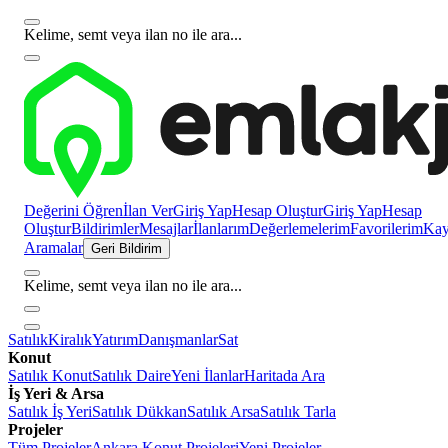
Kelime, semt veya ilan no ile ara...
Değerini Öğren
İlan Ver
Giriş Yap
Hesap Oluştur
Giriş Yap
Hesap
Oluştur
Bildirimler
Mesajlar
İlanlarım
Değerlemelerim
Favorilerim
Kayı
Aramalar
Geri Bildirim
Kelime, semt veya ilan no ile ara...
Satılık
Kiralık
Yatırım
Danışmanlar
Sat
Konut
Satılık Konut
Satılık Daire
Yeni İlanlar
Haritada Ara
İş Yeri & Arsa
Satılık İş Yeri
Satılık Dükkan
Satılık Arsa
Satılık Tarla
Projeler
Tüm Projeler
Ankara Konut Projeleri
Yeni Projeler