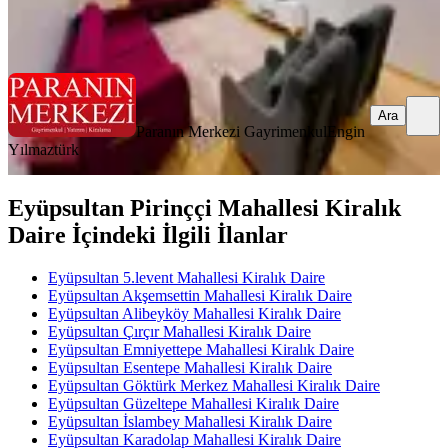
Paranın Merkezi Gayrimenkul
Engin Yılmaztürk
Ara
Ara
Paranın Merkezi Gayrimenkul
Engin
Yılmaztürk
Eyüpsultan Pirinççi Mahallesi Kiralık
Daire İçindeki İlgili İlanlar
Eyüpsultan 5.levent Mahallesi Kiralık Daire
Eyüpsultan Akşemsettin Mahallesi Kiralık Daire
Eyüpsultan Alibeyköy Mahallesi Kiralık Daire
Eyüpsultan Çırçır Mahallesi Kiralık Daire
Eyüpsultan Emniyettepe Mahallesi Kiralık Daire
Eyüpsultan Esentepe Mahallesi Kiralık Daire
Eyüpsultan Göktürk Merkez Mahallesi Kiralık Daire
Eyüpsultan Güzeltepe Mahallesi Kiralık Daire
Eyüpsultan İslambey Mahallesi Kiralık Daire
Eyüpsultan Karadolap Mahallesi Kiralık Daire