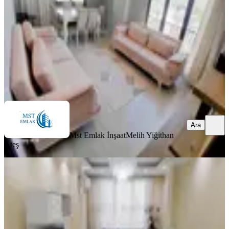
2+1
·
90 m²
·
7. Kat
·
02.08.2026
45.000 ₺
Mst Emlak İnşaat
Melih Yiğithan Ateş
Ara
Ara
Mst Emlak İnşaat
Melih Yiğithan
Ateş
YENİ
Eyüp Çırçırda Metroya Yakın 2+1
Kiralık Daire
Eyüpsultan, Çırçır Mahallesi
2+1
·
100 m²
·
2. Kat
·
02.08.2026