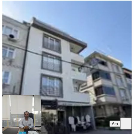
YENİ
Elif Emlak'tan Kiralık Teraslı 3 + 1
Daire
Eyüpsultan, Akşemsettin Mahallesi
3+1
·
100 m²
·
4. Kat
·
06.08.2026
40.000 ₺
ELİF GAYRİMENKUL
Çiğdem Türel
Ara
Ara