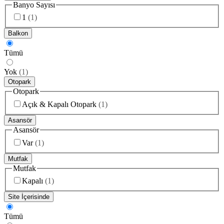
Banyo Sayısı
1
(
1
)
Balkon
Tümü
Yok
(
1
)
Otopark
Otopark
Açık & Kapalı Otopark
(
1
)
Asansör
Asansör
Var
(
1
)
Mutfak
Mutfak
Kapalı
(
1
)
Site İçerisinde
Tümü