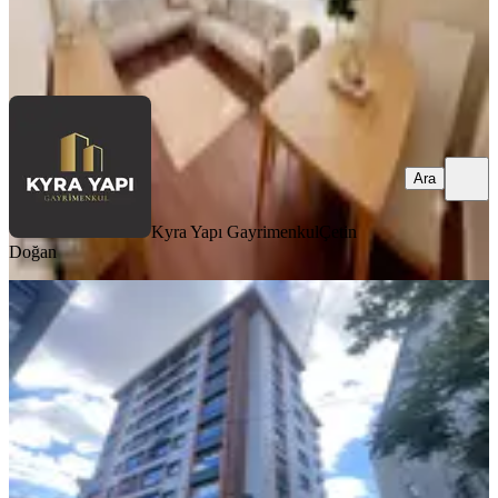
Kyra Yapı Gayrimenkul
Çetin Doğan
Ara
Ara
Kyra Yapı Gayrimenkul
Çetin
Doğan
YENİ
Eyüp Çırçırda Metronun Yanında
Butik Sitede 2+1 Kiralık
Eyüpsultan, Çırçır Mahallesi
2+1
·
95 m²
·
1. Kat
·
06.08.2026
45.000 ₺