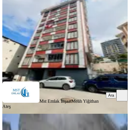
Kiralik Daire
Eyüpsultan, Karadolap Mahallesi
2+1
·
85 m²
·
4. Kat
·
07.08.2026
35.000 ₺
Mst Emlak İnşaat
Melih Yiğithan Ateş
Ara
Ara
Mst Emlak İnşaat
Melih Yiğithan
Ateş
YENİ
Rami Cuma Mahallesi'nde 3+1
Arakat