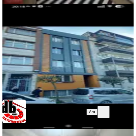
MANZARALI
Rami Cuma Mah.1+1 Merkezi
Konumda Bahçe Katı
Eyüpsultan, Rami Cuma Mahallesi
1+1
·
80 m²
·
Bahçe katı
·
03.08.2026
20.000 ₺
D&B Gayrimenkul
Yaşar Deniz
Ara
Ara
D&B Gayrimenkul
Yaşar Deniz
MANZARALI