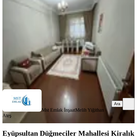
Eyüp Akşemsettin Mah Derin Sok
Kiralık 2+1 Büyük Daire
Eyüpsultan, Akşemsettin Mahallesi
2+1
·
120 m²
·
1. Kat
·
03.08.2026
40.000 ₺
Mst Emlak İnşaat
Melih Yiğithan Ateş
Ara
Ara
Mst Emlak İnşaat
Melih Yiğithan
Ateş
Eyüpsultan Düğmeciler Mahallesi Kiralık