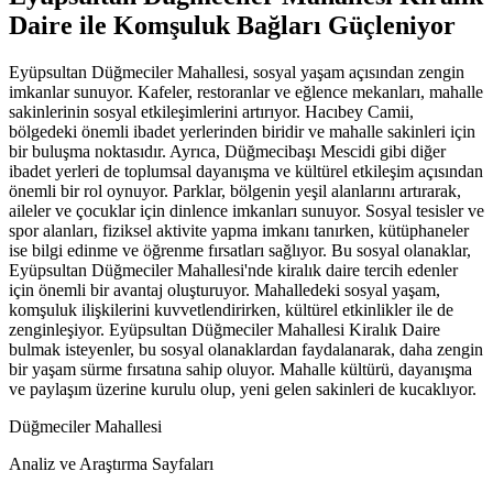
Daire ile Komşuluk Bağları Güçleniyor
Eyüpsultan Düğmeciler Mahallesi, sosyal yaşam açısından zengin
imkanlar sunuyor. Kafeler, restoranlar ve eğlence mekanları, mahalle
sakinlerinin sosyal etkileşimlerini artırıyor. Hacıbey Camii,
bölgedeki önemli ibadet yerlerinden biridir ve mahalle sakinleri için
bir buluşma noktasıdır. Ayrıca, Düğmecibaşı Mescidi gibi diğer
ibadet yerleri de toplumsal dayanışma ve kültürel etkileşim açısından
önemli bir rol oynuyor. Parklar, bölgenin yeşil alanlarını artırarak,
aileler ve çocuklar için dinlence imkanları sunuyor. Sosyal tesisler ve
spor alanları, fiziksel aktivite yapma imkanı tanırken, kütüphaneler
ise bilgi edinme ve öğrenme fırsatları sağlıyor. Bu sosyal olanaklar,
Eyüpsultan Düğmeciler Mahallesi'nde kiralık daire tercih edenler
için önemli bir avantaj oluşturuyor. Mahalledeki sosyal yaşam,
komşuluk ilişkilerini kuvvetlendirirken, kültürel etkinlikler ile de
zenginleşiyor. Eyüpsultan Düğmeciler Mahallesi Kiralık Daire
bulmak isteyenler, bu sosyal olanaklardan faydalanarak, daha zengin
bir yaşam sürme fırsatına sahip oluyor. Mahalle kültürü, dayanışma
ve paylaşım üzerine kurulu olup, yeni gelen sakinleri de kucaklıyor.
Düğmeciler Mahallesi
Analiz ve Araştırma Sayfaları