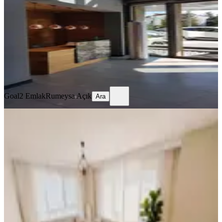
1+1
·
55 m²
·
2. Kat
·
07.08.2026
45.000 ₺
Goal2 Emlak
Rumeysa Açık
Ara
Goal2 Emlak
Rumeysa Açık
Ara
YENİ
M7 Metroya 100 Metre Kapalı
Otoparklı | 2+1 Eşyalı Kiralık Daire
Eyüpsultan, Akşemsettin Mahallesi
2+1
·
97 m²
·
7. Kat
·
07.08.2026
60.000 ₺