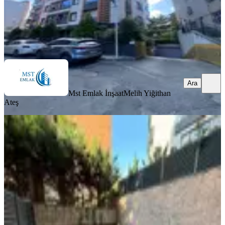
Mst Emlak İnşaat
Melih Yiğithan Ateş
Ara
Ara
Mst Emlak İnşaat
Melih Yiğithan
Ateş
YENİ
Kemerburgaz Bahçe Kullanımlı
Harika Dekorasyonlu Kiralık
Eyüpsultan, Mithatpaşa Mahallesi
2+1
·
160 m²
·
Düz Giriş (Zemin)
·
06.08.2026
92.000 ₺