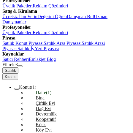
Profesyoneller
Üyelik Paketleri
Reklam Çözümleri
Satış & Kiralama
Ücretsiz İlan Verin
Değerini Öğren
Danışman Bul
Uzman
Danışmanlar
Profesyoneller
Üyelik Paketleri
Reklam Çözümleri
Piyasa
Satılık Konut Piyasası
Satılık Arsa Piyasası
Satılık Arazi
Piyasası
Satılık İş Yeri Piyasası
Kaynaklar
Satıcı Rehberi
Emlakjet Blog
Filtrele
3
Satılık
Kiralık
Konut
(1)
Daire
(1)
Bina
Çiftlik Evi
Dağ Evi
Devremülk
Kooperatif
Köşk
Köy Evi