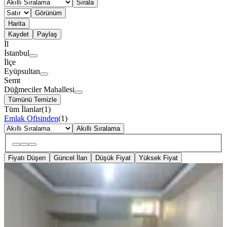
Sırala
Görünüm
Harita
Kaydet
Paylaş
İl
İstanbul
İlçe
Eyüpsultan
Semt
Düğmeciler Mahallesi
Tümünü Temizle
Tüm İlanlar
(
1
)
Emlak Ofisinden
(
1
)
Akıllı Sıralama
Fiyatı Düşen
Güncel İlan
Düşük Fiyat
Yüksek Fiyat
SİTE İÇİ
Eyüp Erdemli Konakların'da Kiralık
2+1 Daire Boş Bodrum Kat
Eyüpsultan, Düğmeciler Mahallesi
2+1
·
75 m²
·
Bodrum Kat
·
08.07.2026