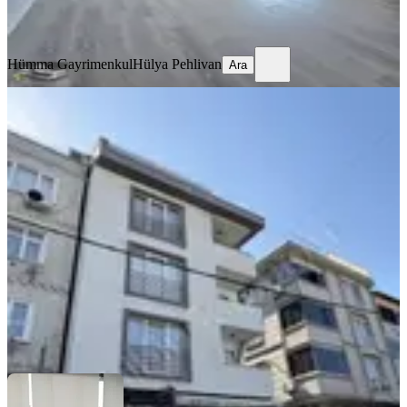
Ara
Hümma Gayrimenkul
Hülya Pehlivan
Ara
YENİ
Elif Emlak'tan Kiralık Teraslı 3 + 1
Daire
Eyüpsultan, Akşemsettin Mahallesi
3+1
·
100 m²
·
4. Kat
·
06.08.2026
40.000 ₺
ELİF GAYRİMENKUL
Çiğdem Türel
Ara