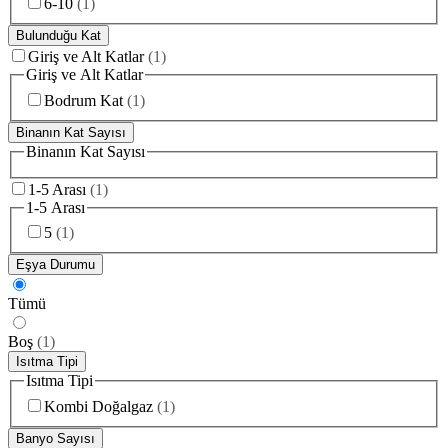
6-10
(
1
)
Bulunduğu Kat
Giriş ve Alt Katlar
(
1
)
Giriş ve Alt Katlar
Bodrum Kat
(
1
)
Binanın Kat Sayısı
Binanın Kat Sayısı
1-5 Arası
(
1
)
1-5 Arası
5
(
1
)
Eşya Durumu
Tümü
Boş
(
1
)
Isıtma Tipi
Isıtma Tipi
Kombi Doğalgaz
(
1
)
Banyo Sayısı