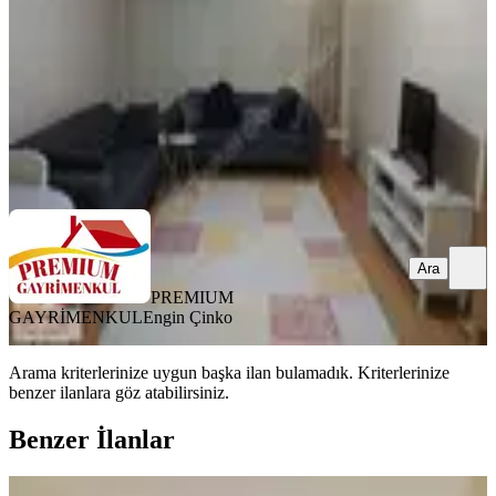
25.500 ₺
PREMIUM GAYRİMENKUL
Engin Çinko
Ara
Ara
PREMIUM
GAYRİMENKUL
Engin Çinko
Arama kriterlerinize uygun başka ilan bulamadık.
Kriterlerinize
benzer ilanlara göz atabilirsiniz.
Benzer İlanlar
YENİ