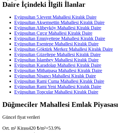
Daire İçindeki İlgili İlanlar
Eyüpsultan 5.levent Mahallesi Kiralık Daire
Eyüpsultan Akşemsettin Mahallesi Kiralık Daire
Eyüpsultan Alibeyköy Mahallesi Kiralık Daire
Eyüpsultan Çırçır Mahallesi Kiralık Daire
Eyüpsultan Emniyettepe Mahallesi Kiralık Daire
Eyüpsultan Esentepe Mahallesi Kiralık Daire
Eyüpsultan Göktürk Merkez Mahallesi Kiralık Daire
Eyüpsultan Güzeltepe Mahallesi Kiralık Daire
Eyüpsultan İslambey Mahallesi Kiralık Daire
Eyüpsultan Karadolap Mahallesi Kiralık Daire
Eyüpsultan Mithatpaşa Mahallesi Kiralık Daire
Eyüpsultan Nişancı Mahallesi Kiralık Daire
Eyüpsultan Rami Cuma Mahallesi Kiralık Daire
Eyüpsultan Rami Yeni Mahallesi Kiralık Daire
Eyüpsultan Topçular Mahallesi Kiralık Daire
Düğmeciler Mahallesi Emlak Piyasası
Güncel fiyat verileri
Ort. m² Kirası
420 ₺/m²
+
53.9
%