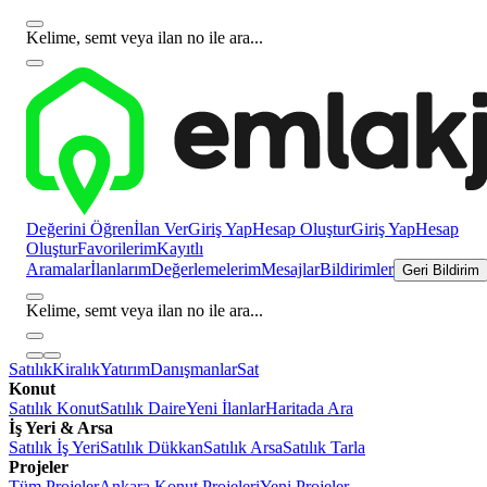
Kelime, semt veya ilan no ile ara...
Değerini Öğren
İlan Ver
Giriş Yap
Hesap Oluştur
Giriş Yap
Hesap
Oluştur
Favorilerim
Kayıtlı
Aramalar
İlanlarım
Değerlemelerim
Mesajlar
Bildirimler
Geri Bildirim
Kelime, semt veya ilan no ile ara...
Satılık
Kiralık
Yatırım
Danışmanlar
Sat
Konut
Satılık Konut
Satılık Daire
Yeni İlanlar
Haritada Ara
İş Yeri & Arsa
Satılık İş Yeri
Satılık Dükkan
Satılık Arsa
Satılık Tarla
Projeler
Tüm Projeler
Ankara Konut Projeleri
Yeni Projeler