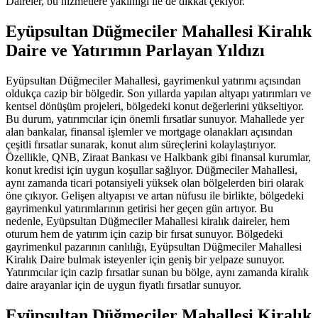
Daireler, bu hizmetlere yakınlığı ile de dikkat çekiyor.
Eyüpsultan Düğmeciler Mahallesi Kiralık
Daire ve Yatırımın Parlayan Yıldızı
Eyüpsultan Düğmeciler Mahallesi, gayrimenkul yatırımı açısından
oldukça cazip bir bölgedir. Son yıllarda yapılan altyapı yatırımları ve
kentsel dönüşüm projeleri, bölgedeki konut değerlerini yükseltiyor.
Bu durum, yatırımcılar için önemli fırsatlar sunuyor. Mahallede yer
alan bankalar, finansal işlemler ve mortgage olanakları açısından
çeşitli fırsatlar sunarak, konut alım süreçlerini kolaylaştırıyor.
Özellikle, QNB, Ziraat Bankası ve Halkbank gibi finansal kurumlar,
konut kredisi için uygun koşullar sağlıyor. Düğmeciler Mahallesi,
aynı zamanda ticari potansiyeli yüksek olan bölgelerden biri olarak
öne çıkıyor. Gelişen altyapısı ve artan nüfusu ile birlikte, bölgedeki
gayrimenkul yatırımlarının getirisi her geçen gün artıyor. Bu
nedenle, Eyüpsultan Düğmeciler Mahallesi kiralık daireler, hem
oturum hem de yatırım için cazip bir fırsat sunuyor. Bölgedeki
gayrimenkul pazarının canlılığı, Eyüpsultan Düğmeciler Mahallesi
Kiralık Daire bulmak isteyenler için geniş bir yelpaze sunuyor.
Yatırımcılar için cazip fırsatlar sunan bu bölge, aynı zamanda kiralık
daire arayanlar için de uygun fiyatlı fırsatlar sunuyor.
Eyüpsultan Düğmeciler Mahallesi Kiralık