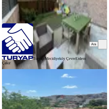
Turyap Mecidiyeköy Çevre
Erdem Çakır
Ara
Ara
Turyap Mecidiyeköy Çevre
Erdem
Çakır
YENİ
İslambeyde 2+1 Önü Kapanmaz Yeni
Binada
Eyüpsultan, İslambey Mahallesi
2+1
·
80 m²
·
Yüksek giriş
·
06.08.2026
47.000 ₺