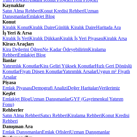
Kaynaklar
Satın Alma Rehberi
Konut Kredisi Rehberi
Uzman
Danışmanlar
Emlakjet Blog
Konut
Kiralık Konut
Kiralık Daire
Günlük Kiralık Daire
Haritada Ara
İş Yeri & Arsa
Kiralık İş Yeri
Kiralık Dükkan
Kiralık İş Yeri Piyasası
Kiralık Arsa
Kiracı Araçları
Kira Değerini Öğren
Ne Kadar Ödeyebilirim
Kiralama
Rehberi
Emlakjet Blog
İlanlar
Yatırımlık Konutlar
Kira Geliri Yüksek Konutlar
Hızlı Geri Dönüşlü
Konutlar
Fiyatı Düşen Konutlar
Yatırımlık Arsalar
Uygun m² Fiyatlı
Arsalar
Piyasa
Emlak Piyasası
Demografi Analizi
Değer Haritaları
Verilerimiz
Keşfet
Emlakjet Blog
Uzman Danışmanlar
GYF (Gayrimenkul Yatırım
Fonu)
Rehberler
Satın Alma Rehberi
Satıcı Rehberi
Kiralama Rehberi
Konut Kredisi
Rehberi
Danışman Ara
Emlak Danışmanları
Emlak Ofisleri
Uzman Danışmanlar