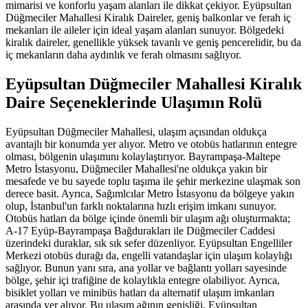
mimarisi ve konforlu yaşam alanları ile dikkat çekiyor. Eyüpsultan
Düğmeciler Mahallesi Kiralık Daireler, geniş balkonlar ve ferah iç
mekanları ile aileler için ideal yaşam alanları sunuyor. Bölgedeki
kiralık daireler, genellikle yüksek tavanlı ve geniş pencerelidir, bu da
iç mekanların daha aydınlık ve ferah olmasını sağlıyor.
Eyüpsultan Düğmeciler Mahallesi Kiralık
Daire Seçeneklerinde Ulaşımın Rolü
Eyüpsultan Düğmeciler Mahallesi, ulaşım açısından oldukça
avantajlı bir konumda yer alıyor. Metro ve otobüs hatlarının entegre
olması, bölgenin ulaşımını kolaylaştırıyor. Bayrampaşa-Maltepe
Metro İstasyonu, Düğmeciler Mahallesi'ne oldukça yakın bir
mesafede ve bu sayede toplu taşıma ile şehir merkezine ulaşmak son
derece basit. Ayrıca, Sağımlcılar Metro İstasyonu da bölgeye yakın
olup, İstanbul'un farklı noktalarına hızlı erişim imkanı sunuyor.
Otobüs hatları da bölge içinde önemli bir ulaşım ağı oluşturmakta;
A-17 Eyüp-Bayrampaşa Bağdurakları ile Düğmeciler Caddesi
üzerindeki duraklar, sık sık sefer düzenliyor. Eyüpsultan Engelliler
Merkezi otobüs durağı da, engelli vatandaşlar için ulaşım kolaylığı
sağlıyor. Bunun yanı sıra, ana yollar ve bağlantı yolları sayesinde
bölge, şehir içi trafiğine de kolaylıkla entegre olabiliyor. Ayrıca,
bisiklet yolları ve minibüs hatları da alternatif ulaşım imkanları
arasında yer alıyor. Bu ulaşım ağının genişliği, Eyüpsultan