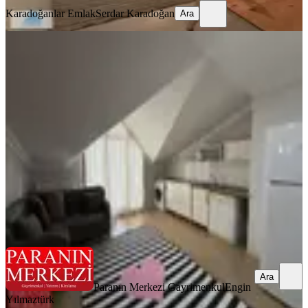
Karadoğanlar Emlak
Serdar Karadoğan
Ara
EŞYALI
Metroya 3 Dk | Lüks 2+1 Full Eşyalı |
Yeni Bina | Otoparklı
Eyüpsultan, Güzeltepe Mahallesi
2+1
·
75 m²
·
7. Kat
·
05.08.2026
45.000 ₺
Paranın Merkezi Gayrimenkul
Engin Yılmaztürk
Ara
Ara
Paranın Merkezi Gayrimenkul
Engin
Yılmaztürk