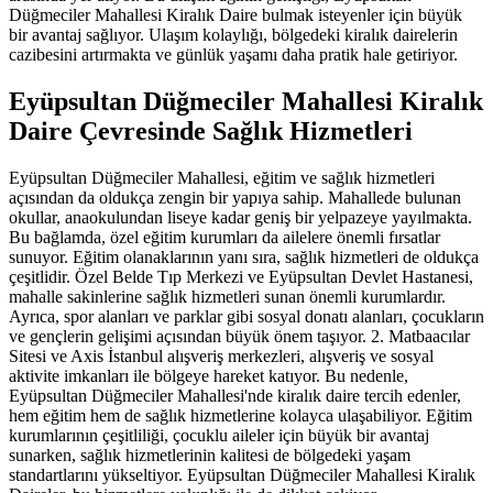
Düğmeciler Mahallesi Kiralık Daire bulmak isteyenler için büyük
bir avantaj sağlıyor. Ulaşım kolaylığı, bölgedeki kiralık dairelerin
cazibesini artırmakta ve günlük yaşamı daha pratik hale getiriyor.
Eyüpsultan Düğmeciler Mahallesi Kiralık
Daire Çevresinde Sağlık Hizmetleri
Eyüpsultan Düğmeciler Mahallesi, eğitim ve sağlık hizmetleri
açısından da oldukça zengin bir yapıya sahip. Mahallede bulunan
okullar, anaokulundan liseye kadar geniş bir yelpazeye yayılmakta.
Bu bağlamda, özel eğitim kurumları da ailelere önemli fırsatlar
sunuyor. Eğitim olanaklarının yanı sıra, sağlık hizmetleri de oldukça
çeşitlidir. Özel Belde Tıp Merkezi ve Eyüpsultan Devlet Hastanesi,
mahalle sakinlerine sağlık hizmetleri sunan önemli kurumlardır.
Ayrıca, spor alanları ve parklar gibi sosyal donatı alanları, çocukların
ve gençlerin gelişimi açısından büyük önem taşıyor. 2. Matbaacılar
Sitesi ve Axis İstanbul alışveriş merkezleri, alışveriş ve sosyal
aktivite imkanları ile bölgeye hareket katıyor. Bu nedenle,
Eyüpsultan Düğmeciler Mahallesi'nde kiralık daire tercih edenler,
hem eğitim hem de sağlık hizmetlerine kolayca ulaşabiliyor. Eğitim
kurumlarının çeşitliliği, çocuklu aileler için büyük bir avantaj
sunarken, sağlık hizmetlerinin kalitesi de bölgedeki yaşam
standartlarını yükseltiyor. Eyüpsultan Düğmeciler Mahallesi Kiralık