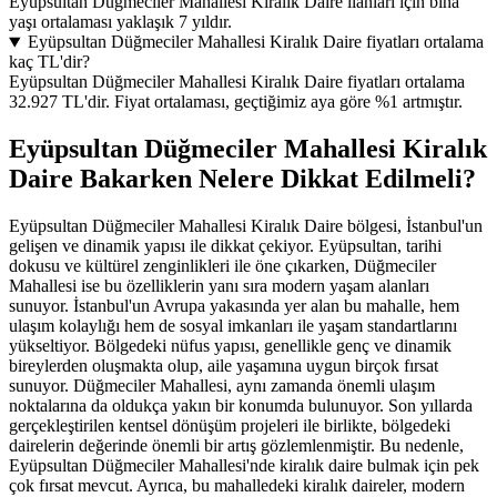
Eyüpsultan Düğmeciler Mahallesi Kiralık Daire ilanları için bina
yaşı ortalaması yaklaşık 7 yıldır.
Eyüpsultan Düğmeciler Mahallesi Kiralık Daire fiyatları ortalama
kaç TL'dir?
Eyüpsultan Düğmeciler Mahallesi Kiralık Daire fiyatları ortalama
32.927 TL'dir. Fiyat ortalaması, geçtiğimiz aya göre %1 artmıştır.
Eyüpsultan Düğmeciler Mahallesi Kiralık
Daire Bakarken Nelere Dikkat Edilmeli?
Eyüpsultan Düğmeciler Mahallesi Kiralık Daire bölgesi, İstanbul'un
gelişen ve dinamik yapısı ile dikkat çekiyor. Eyüpsultan, tarihi
dokusu ve kültürel zenginlikleri ile öne çıkarken, Düğmeciler
Mahallesi ise bu özelliklerin yanı sıra modern yaşam alanları
sunuyor. İstanbul'un Avrupa yakasında yer alan bu mahalle, hem
ulaşım kolaylığı hem de sosyal imkanları ile yaşam standartlarını
yükseltiyor. Bölgedeki nüfus yapısı, genellikle genç ve dinamik
bireylerden oluşmakta olup, aile yaşamına uygun birçok fırsat
sunuyor. Düğmeciler Mahallesi, aynı zamanda önemli ulaşım
noktalarına da oldukça yakın bir konumda bulunuyor. Son yıllarda
gerçekleştirilen kentsel dönüşüm projeleri ile birlikte, bölgedeki
dairelerin değerinde önemli bir artış gözlemlenmiştir. Bu nedenle,
Eyüpsultan Düğmeciler Mahallesi'nde kiralık daire bulmak için pek
çok fırsat mevcut. Ayrıca, bu mahalledeki kiralık daireler, modern