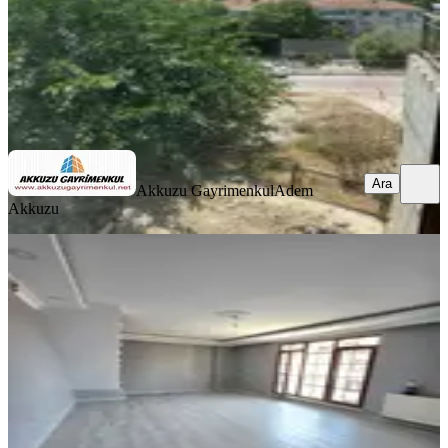
Akkuzu Gayrimenkul
Adem Akkuzu
Ara
Ara
Akkuzu Gayrimenkul
Adem
Akkuzu
YENİ
Eyüp İslambeyde Kiralık 4+1 Dubleks
Dairee
Eyüpsultan, İslambey Mahallesi
4+1
·
160 m²
·
3. Kat
·
06.08.2026
50.000 ₺
Hümma Gayrimenkul
Hülya Pehlivan