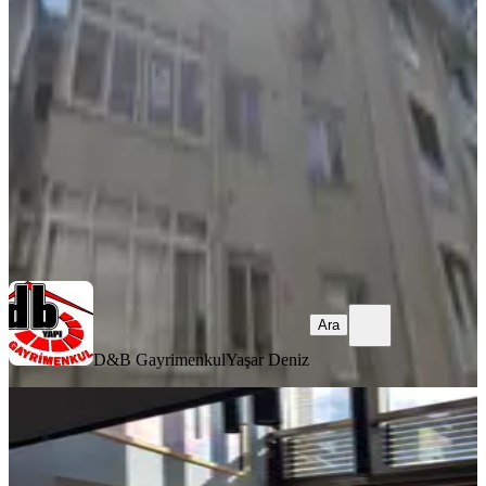
Eyüpsultan, Rami Cuma Mahallesi
3+1
·
120 m²
·
2. Kat
·
07.08.2026
38.000 ₺
D&B Gayrimenkul
Yaşar Deniz
Ara
Ara
D&B Gayrimenkul
Yaşar Deniz
YENİ
Kemerburgazda Site İçinde Full
Eşyalı, Taşınmaya Hazır 1+1 Kira
Eyüpsultan, Mimar Sinan Mahallesi