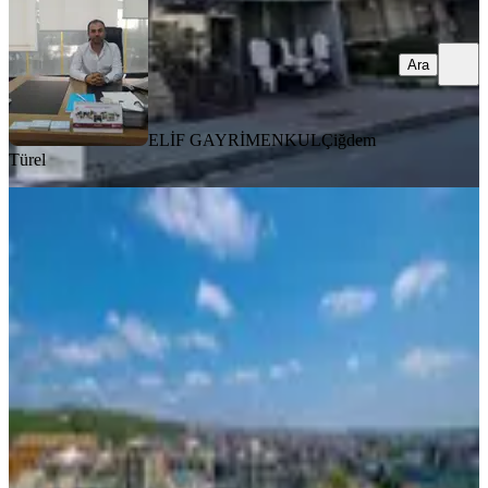
Ara
ELİF GAYRİMENKUL
Çiğdem
Türel
YENİ
Seba Göktürkte Keyifli Geniş Teraslı
Kdv Avantajlı 5,5+1
Eyüpsultan, Göktürk Merkez Mahallesi
5+1
·
355 m²
·
6. Kat
·
05.08.2026
240.000 ₺
Dağıstan Gayrimenkul
Dağıstan İnan