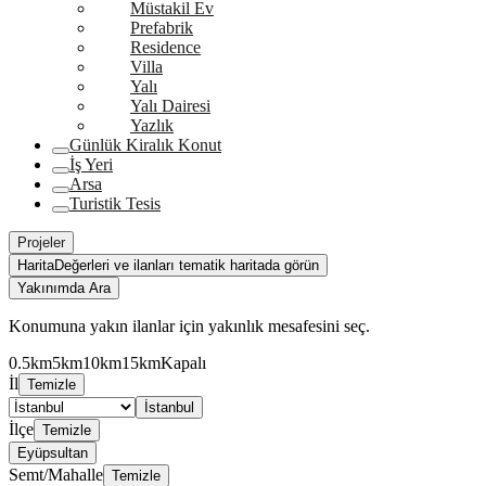
Müstakil Ev
Prefabrik
Residence
Villa
Yalı
Yalı Dairesi
Yazlık
Günlük Kiralık Konut
İş Yeri
Arsa
Turistik Tesis
Projeler
Harita
Değerleri ve ilanları tematik haritada görün
Yakınımda Ara
Konumuna yakın ilanlar için yakınlık mesafesini seç.
0.5km
5km
10km
15km
Kapalı
İl
Temizle
İstanbul
İlçe
Temizle
Eyüpsultan
Semt/Mahalle
Temizle