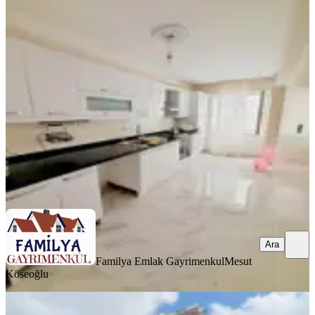
Familyadan Girne Caddesinde 2+1
Kiralık 85m2 Yüksek Giriş Katı
Eyüpsultan, Yeşilpınar Mahallesi
2+1
·
95 m²
·
Yüksek giriş
·
08.08.2026
32.000 ₺
Familya Emlak Gayrimenkul
Mesut Köseoğlu
Ara
Ara
Familya Emlak Gayrimenkul
Mesut
Köseoğlu
YENİ
Eyüp Karadolap Ta Butik Sitede 2+1