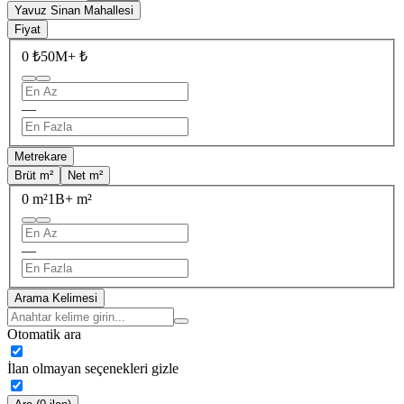
Yavuz Sinan Mahallesi
Fiyat
0 ₺
50M+ ₺
—
Metrekare
Brüt m²
Net m²
0 m²
1B+ m²
—
Arama Kelimesi
Otomatik ara
İlan olmayan seçenekleri gizle