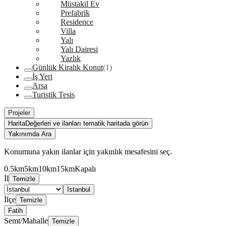
Müstakil Ev
Prefabrik
Residence
Villa
Yalı
Yalı Dairesi
Yazlık
Günlük Kiralık Konut
(1)
İş Yeri
Arsa
Turistik Tesis
Projeler
Harita
Değerleri ve ilanları tematik haritada görün
Yakınımda Ara
Konumuna yakın ilanlar için yakınlık mesafesini seç.
0.5km
5km
10km
15km
Kapalı
İl
Temizle
İstanbul
İlçe
Temizle
Fatih
Semt/Mahalle
Temizle