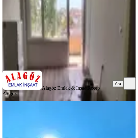
Fatih, İskenderpaşa Mahallesi
2+1
·
85 m²
·
4. Kat
·
07.08.2026
30.000 ₺
Alagöz Emlak & İnşaat
Recep Alagöz
Ara
Ara
Alagöz Emlak & İnşaat
Recep
Alagöz
YENİ
Cıty Emlaktan Yeni Binada 2+1
Kiralık
Fatih, Akşemsettin Mahallesi