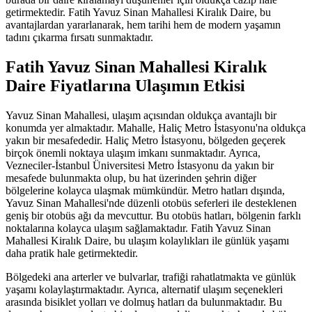
getirmektedir. Fatih Yavuz Sinan Mahallesi Kiralık Daire, bu
avantajlardan yararlanarak, hem tarihi hem de modern yaşamın
tadını çıkarma fırsatı sunmaktadır.
Fatih Yavuz Sinan Mahallesi Kiralık
Daire Fiyatlarına Ulaşımın Etkisi
Yavuz Sinan Mahallesi, ulaşım açısından oldukça avantajlı bir
konumda yer almaktadır. Mahalle, Haliç Metro İstasyonu'na oldukça
yakın bir mesafededir. Haliç Metro İstasyonu, bölgeden geçerek
birçok önemli noktaya ulaşım imkanı sunmaktadır. Ayrıca,
Vezneciler-İstanbul Üniversitesi Metro İstasyonu da yakın bir
mesafede bulunmakta olup, bu hat üzerinden şehrin diğer
bölgelerine kolayca ulaşmak mümkündür. Metro hatları dışında,
Yavuz Sinan Mahallesi'nde düzenli otobüs seferleri ile desteklenen
geniş bir otobüs ağı da mevcuttur. Bu otobüs hatları, bölgenin farklı
noktalarına kolayca ulaşım sağlamaktadır. Fatih Yavuz Sinan
Mahallesi Kiralık Daire, bu ulaşım kolaylıkları ile günlük yaşamı
daha pratik hale getirmektedir.
Bölgedeki ana arterler ve bulvarlar, trafiği rahatlatmakta ve günlük
yaşamı kolaylaştırmaktadır. Ayrıca, alternatif ulaşım seçenekleri
arasında bisiklet yolları ve dolmuş hatları da bulunmaktadır. Bu