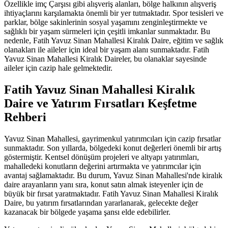
Özellikle imç Çarşısı gibi alışveriş alanları, bölge halkının alışveriş
ihtiyaçlarını karşılamakta önemli bir yer tutmaktadır. Spor tesisleri ve
parklar, bölge sakinlerinin sosyal yaşamını zenginleştirmekte ve
sağlıklı bir yaşam sürmeleri için çeşitli imkanlar sunmaktadır. Bu
nedenle, Fatih Yavuz Sinan Mahallesi Kiralık Daire, eğitim ve sağlık
olanakları ile aileler için ideal bir yaşam alanı sunmaktadır. Fatih
Yavuz Sinan Mahallesi Kiralık Daireler, bu olanaklar sayesinde
aileler için cazip hale gelmektedir.
Fatih Yavuz Sinan Mahallesi Kiralık
Daire ve Yatırım Fırsatları Keşfetme
Rehberi
Yavuz Sinan Mahallesi, gayrimenkul yatırımcıları için cazip fırsatlar
sunmaktadır. Son yıllarda, bölgedeki konut değerleri önemli bir artış
göstermiştir. Kentsel dönüşüm projeleri ve altyapı yatırımları,
mahalledeki konutların değerini artırmakta ve yatırımcılar için
avantaj sağlamaktadır. Bu durum, Yavuz Sinan Mahallesi'nde kiralık
daire arayanların yanı sıra, konut satın almak isteyenler için de
büyük bir fırsat yaratmaktadır. Fatih Yavuz Sinan Mahallesi Kiralık
Daire, bu yatırım fırsatlarından yararlanarak, gelecekte değer
kazanacak bir bölgede yaşama şansı elde edebilirler.