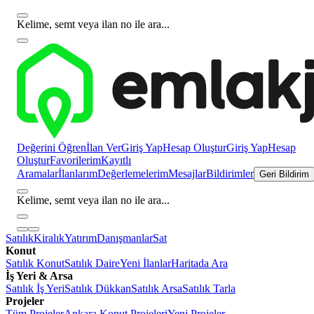
Kelime, semt veya ilan no ile ara...
Değerini Öğren
İlan Ver
Giriş Yap
Hesap Oluştur
Giriş Yap
Hesap
Oluştur
Favorilerim
Kayıtlı
Aramalar
İlanlarım
Değerlemelerim
Mesajlar
Bildirimler
Geri Bildirim
Kelime, semt veya ilan no ile ara...
Satılık
Kiralık
Yatırım
Danışmanlar
Sat
Konut
Satılık Konut
Satılık Daire
Yeni İlanlar
Haritada Ara
İş Yeri & Arsa
Satılık İş Yeri
Satılık Dükkan
Satılık Arsa
Satılık Tarla
Projeler
Tüm Projeler
Ankara Konut Projeleri
Yeni Projeler