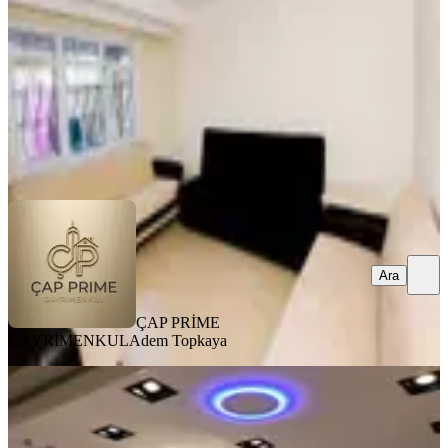
2+1
·
70 m²
·
Bahçe katı
·
08.08.2026
30.000 ₺
ÇAP PRİME GAYRİMENKUL
Adem Topkaya
Ara
Ara
ÇAP PRİME
GAYRİMENKUL
Adem Topkaya
YENİ
Fatih Cumartesi Pazarında Eşyalı
Ultra Lüks Kiralık Daire