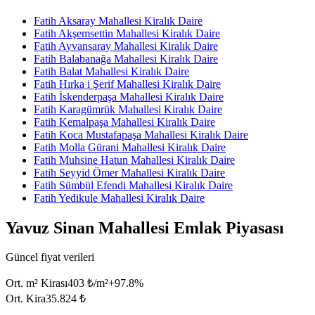
Fatih Aksaray Mahallesi Kiralık Daire
Fatih Akşemsettin Mahallesi Kiralık Daire
Fatih Ayvansaray Mahallesi Kiralık Daire
Fatih Balabanağa Mahallesi Kiralık Daire
Fatih Balat Mahallesi Kiralık Daire
Fatih Hırka i Şerif Mahallesi Kiralık Daire
Fatih İskenderpaşa Mahallesi Kiralık Daire
Fatih Karagümrük Mahallesi Kiralık Daire
Fatih Kemalpaşa Mahallesi Kiralık Daire
Fatih Koca Mustafapaşa Mahallesi Kiralık Daire
Fatih Molla Gürani Mahallesi Kiralık Daire
Fatih Muhsine Hatun Mahallesi Kiralık Daire
Fatih Seyyid Ömer Mahallesi Kiralık Daire
Fatih Sümbül Efendi Mahallesi Kiralık Daire
Fatih Yedikule Mahallesi Kiralık Daire
Yavuz Sinan Mahallesi Emlak Piyasası
Güncel fiyat verileri
Ort. m² Kirası
403 ₺/m²
+
97.8
%
Ort. Kira
35.824 ₺