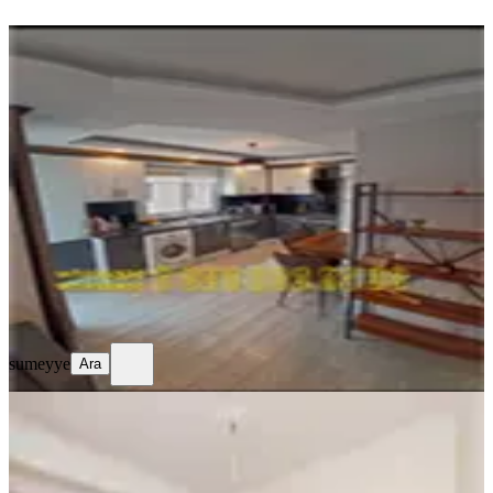
YENİ
Ev Sahibinden 2+1 Eşyalı (açıklamayı
Okuyunuz) Whatsapp:
O_5_3_6__8_6_0__7_3__0_2_
Fatih, Yedikule Mahallesi
2+1
·
120 m²
·
3. Kat
·
09.08.2026
29.000 ₺
sumeyye
Ara
sumeyye
Ara
YENİ
Eşyalı Kiralık 2+1
Fatih, İskenderpaşa Mahallesi