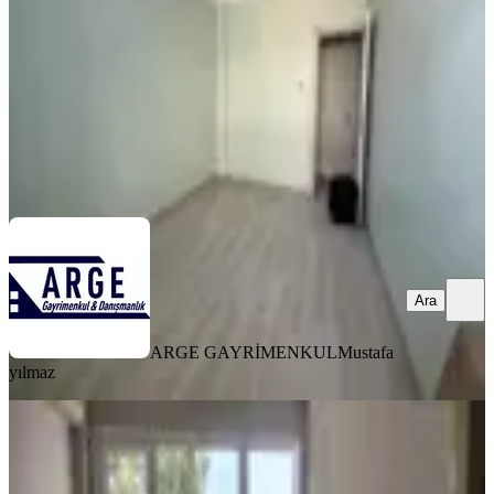
2+1
·
90 m²
·
4. Kat
·
08.08.2026
37.000 ₺
ARGE GAYRİMENKUL
Mustafa yılmaz
Ara
Ara
ARGE GAYRİMENKUL
Mustafa
yılmaz
YENİ
Alagöz'den 2+1 Horhorda Kiralık
Daire