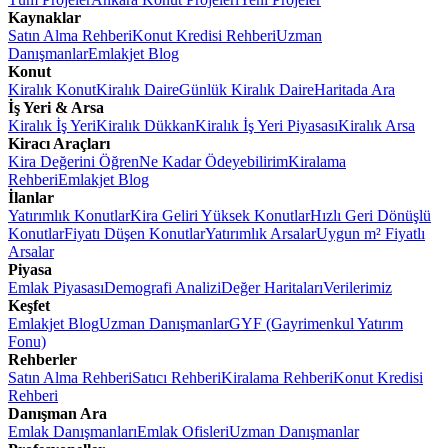
Kaynaklar
Satın Alma Rehberi
Konut Kredisi Rehberi
Uzman
Danışmanlar
Emlakjet Blog
Konut
Kiralık Konut
Kiralık Daire
Günlük Kiralık Daire
Haritada Ara
İş Yeri & Arsa
Kiralık İş Yeri
Kiralık Dükkan
Kiralık İş Yeri Piyasası
Kiralık Arsa
Kiracı Araçları
Kira Değerini Öğren
Ne Kadar Ödeyebilirim
Kiralama
Rehberi
Emlakjet Blog
İlanlar
Yatırımlık Konutlar
Kira Geliri Yüksek Konutlar
Hızlı Geri Dönüşlü
Konutlar
Fiyatı Düşen Konutlar
Yatırımlık Arsalar
Uygun m² Fiyatlı
Arsalar
Piyasa
Emlak Piyasası
Demografi Analizi
Değer Haritaları
Verilerimiz
Keşfet
Emlakjet Blog
Uzman Danışmanlar
GYF (Gayrimenkul Yatırım
Fonu)
Rehberler
Satın Alma Rehberi
Satıcı Rehberi
Kiralama Rehberi
Konut Kredisi
Rehberi
Danışman Ara
Emlak Danışmanları
Emlak Ofisleri
Uzman Danışmanlar