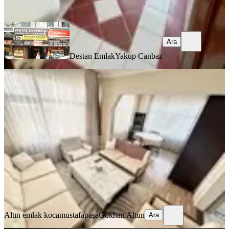
Ara
Ara
Destan Emlak
Yakup Canbaz
EŞYALI
Fatih Kocamustafapaşada 2+1 Eşyalı
Kiralık Daire
Fatih, Sümbül Efendi Mahallesi
2+1
·
90 m²
·
4. Kat
·
04.08.2026
37.500 ₺
Altın emlak kocamustafapaşa
Gökhan Altun
Ara
Altın emlak kocamustafapaşa
Gökhan Altun
Ara