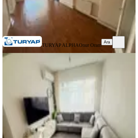
TURYAP ALPHA
Onur Oram
Ara
Ara
TURYAP ALPHA
Onur Oram
YENİ
Haseki Tramway Durağına 1 Dakika
Yürüme Mesafesinde 2+1 Daire
Fatih, Molla Gürani Mahallesi
2+1
·
80 m²
·
1. Kat
·
06.08.2026
35.000 ₺
Barış Emlak
doğukan kurt