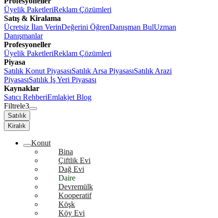
Profesyoneller
Üyelik Paketleri
Reklam Çözümleri
Satış & Kiralama
Ücretsiz İlan Verin
Değerini Öğren
Danışman Bul
Uzman
Danışmanlar
Profesyoneller
Üyelik Paketleri
Reklam Çözümleri
Piyasa
Satılık Konut Piyasası
Satılık Arsa Piyasası
Satılık Arazi
Piyasası
Satılık İş Yeri Piyasası
Kaynaklar
Satıcı Rehberi
Emlakjet Blog
Filtrele
3
Satılık
Kiralık
Konut
Bina
Çiftlik Evi
Dağ Evi
Daire
Devremülk
Kooperatif
Köşk
Köy Evi