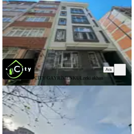
2+1
·
70 m²
·
3. Kat
·
06.08.2026
65.000 ₺
CİTY GAYRİMENKUL
zeki akhan
Ara
Ara
CİTY GAYRİMENKUL
zeki akhan
YENİ
Yenikapı Marmaray Durağının
Karşısında Kiralık 2+1
Fatih, Katip Kasım Mahallesi
2+1
·
75 m²
·
1. Kat
·
06.08.2026
55.000 ₺