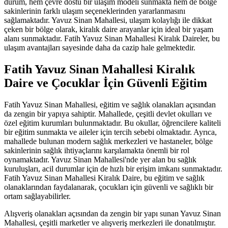
durum, hem çevre dostu bir ulaşım modeli sunmakta hem de bölge
sakinlerinin farklı ulaşım seçeneklerinden yararlanmasını
sağlamaktadır. Yavuz Sinan Mahallesi, ulaşım kolaylığı ile dikkat
çeken bir bölge olarak, kiralık daire arayanlar için ideal bir yaşam
alanı sunmaktadır. Fatih Yavuz Sinan Mahallesi Kiralık Daireler, bu
ulaşım avantajları sayesinde daha da cazip hale gelmektedir.
Fatih Yavuz Sinan Mahallesi Kiralık
Daire ve Çocuklar İçin Güvenli Eğitim
Fatih Yavuz Sinan Mahallesi, eğitim ve sağlık olanakları açısından
da zengin bir yapıya sahiptir. Mahallede, çeşitli devlet okulları ve
özel eğitim kurumları bulunmaktadır. Bu okullar, öğrencilere kaliteli
bir eğitim sunmakta ve aileler için tercih sebebi olmaktadır. Ayrıca,
mahallede bulunan modern sağlık merkezleri ve hastaneler, bölge
sakinlerinin sağlık ihtiyaçlarını karşılamakta önemli bir rol
oynamaktadır. Yavuz Sinan Mahallesi'nde yer alan bu sağlık
kuruluşları, acil durumlar için de hızlı bir erişim imkanı sunmaktadır.
Fatih Yavuz Sinan Mahallesi Kiralık Daire, bu eğitim ve sağlık
olanaklarından faydalanarak, çocukları için güvenli ve sağlıklı bir
ortam sağlayabilirler.
Alışveriş olanakları açısından da zengin bir yapı sunan Yavuz Sinan
Mahallesi, çeşitli marketler ve alışveriş merkezleri ile donatılmıştır.