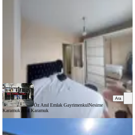
Daire
Fatih, Seyyid Ömer Mahallesi
1+1
·
65 m²
·
3. Kat
·
03.08.2026
30.000 ₺
Öz Anıl Emlak Gayrimenkul
Nesime Karamuk Anıl Karamuk
Ara
Ara
Öz Anıl Emlak Gayrimenkul
Nesime
Karamuk Anıl Karamuk
MANZARALI
Fatih Kocamustafapaşa 19 Yıllık
Binadan Eşyalı Daire