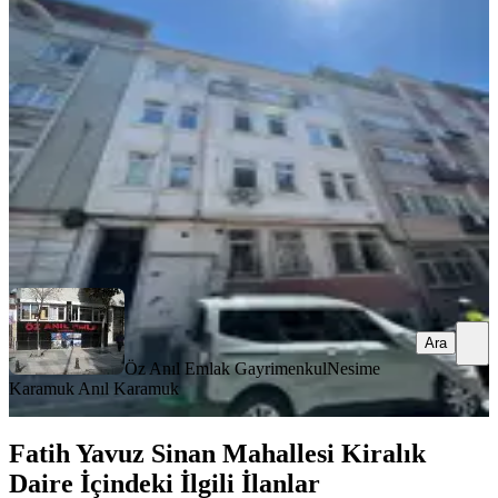
Fatih, Koca Mustafapaşa Mahallesi
1+1
·
65 m²
·
3. Kat
·
03.08.2026
35.000 ₺
Öz Anıl Emlak Gayrimenkul
Nesime Karamuk Anıl Karamuk
Ara
Ara
Öz Anıl Emlak Gayrimenkul
Nesime
Karamuk Anıl Karamuk
Fatih Yavuz Sinan Mahallesi Kiralık
Daire İçindeki İlgili İlanlar