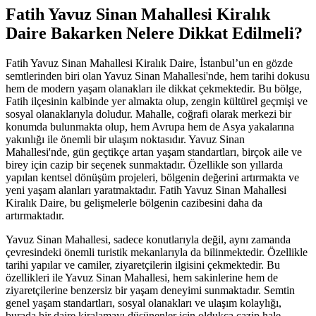
Fatih Yavuz Sinan Mahallesi Kiralık
Daire Bakarken Nelere Dikkat Edilmeli?
Fatih Yavuz Sinan Mahallesi Kiralık Daire, İstanbul’un en gözde
semtlerinden biri olan Yavuz Sinan Mahallesi'nde, hem tarihi dokusu
hem de modern yaşam olanakları ile dikkat çekmektedir. Bu bölge,
Fatih ilçesinin kalbinde yer almakta olup, zengin kültürel geçmişi ve
sosyal olanaklarıyla doludur. Mahalle, coğrafi olarak merkezi bir
konumda bulunmakta olup, hem Avrupa hem de Asya yakalarına
yakınlığı ile önemli bir ulaşım noktasıdır. Yavuz Sinan
Mahallesi'nde, gün geçtikçe artan yaşam standartları, birçok aile ve
birey için cazip bir seçenek sunmaktadır. Özellikle son yıllarda
yapılan kentsel dönüşüm projeleri, bölgenin değerini artırmakta ve
yeni yaşam alanları yaratmaktadır. Fatih Yavuz Sinan Mahallesi
Kiralık Daire, bu gelişmelerle bölgenin cazibesini daha da
artırmaktadır.
Yavuz Sinan Mahallesi, sadece konutlarıyla değil, aynı zamanda
çevresindeki önemli turistik mekanlarıyla da bilinmektedir. Özellikle
tarihi yapılar ve camiler, ziyaretçilerin ilgisini çekmektedir. Bu
özellikleri ile Yavuz Sinan Mahallesi, hem sakinlerine hem de
ziyaretçilerine benzersiz bir yaşam deneyimi sunmaktadır. Semtin
genel yaşam standartları, sosyal olanakları ve ulaşım kolaylığı,
burada bir daire kiralamayı düşünenler için oldukça cazip hale