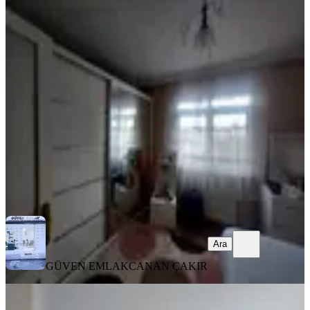
EŞYALI
Fatih Kocamustafapaşa Merkez De
Memura Öğrenciye Kiralık Daire
Fatih, Seyyid Ömer Mahallesi
1+1
·
70 m²
·
3. Kat
·
03.08.2026
30.000 ₺
GÜVEN EMLAK
CANAN ÇAKIR
Ara
Ara
GÜVEN EMLAK
CANAN ÇAKIR
MANZARALI
Fatih Kocamustafapaşa Full Eşyalı