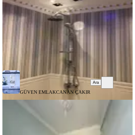
Fatih, Koca Mustafapaşa Mahallesi
1+1
·
45 m²
·
4. Kat
·
08.08.2026
35.000 ₺
GÜVEN EMLAK
CANAN ÇAKIR
Ara
Ara
GÜVEN EMLAK
CANAN ÇAKIR
YENİ
Merkezi Konumda Kiralık Ara Katı
Daire
Fatih, Akşemsettin Mahallesi