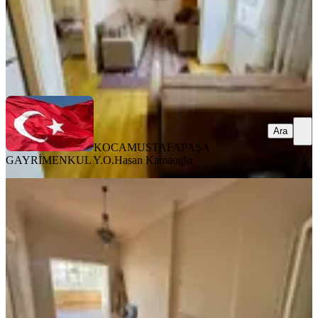
KOCAMUSTAFAPAŞA GAYRİMENKUL Y.O.
Hasan Kamaoglu
Ara
Ara
KOCAMUSTAFAPAŞA
GAYRİMENKUL Y.O.
Hasan Kamaoglu
YENİ
Fatih Haseki' De Cadde Üzeri Ara Kat
Çok Geniş 3+1 Kiralık Daire
Fatih, Aksaray Mahallesi
3+1
·
130 m²
·
2. Kat
·
06.08.2026
45.000 ₺