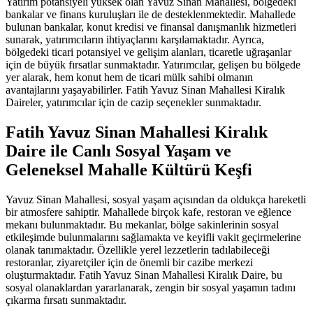
Yatırım potansiyeli yüksek olan Yavuz Sinan Mahallesi, bölgedeki
bankalar ve finans kuruluşları ile de desteklenmektedir. Mahallede
bulunan bankalar, konut kredisi ve finansal danışmanlık hizmetleri
sunarak, yatırımcıların ihtiyaçlarını karşılamaktadır. Ayrıca,
bölgedeki ticari potansiyel ve gelişim alanları, ticaretle uğraşanlar
için de büyük fırsatlar sunmaktadır. Yatırımcılar, gelişen bu bölgede
yer alarak, hem konut hem de ticari mülk sahibi olmanın
avantajlarını yaşayabilirler. Fatih Yavuz Sinan Mahallesi Kiralık
Daireler, yatırımcılar için de cazip seçenekler sunmaktadır.
Fatih Yavuz Sinan Mahallesi Kiralık
Daire ile Canlı Sosyal Yaşam ve
Geleneksel Mahalle Kültürü Keşfi
Yavuz Sinan Mahallesi, sosyal yaşam açısından da oldukça hareketli
bir atmosfere sahiptir. Mahallede birçok kafe, restoran ve eğlence
mekanı bulunmaktadır. Bu mekanlar, bölge sakinlerinin sosyal
etkileşimde bulunmalarını sağlamakta ve keyifli vakit geçirmelerine
olanak tanımaktadır. Özellikle yerel lezzetlerin tadılabileceği
restoranlar, ziyaretçiler için de önemli bir cazibe merkezi
oluşturmaktadır. Fatih Yavuz Sinan Mahallesi Kiralık Daire, bu
sosyal olanaklardan yararlanarak, zengin bir sosyal yaşamın tadını
çıkarma fırsatı sunmaktadır.