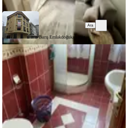
Ara
Ara
Barış Emlak
doğukan kurt
MANZARALI
Destan-104-k.m.paşa-sümbülefendi-
yan-sokağında-1-oda-1-salon-65m2-
yüksek-giriş-kat-kombili-açıklamay
Fatih, Sümbül Efendi Mahallesi
1+1
·
65 m²
·
Yüksek giriş
·
04.08.2026
28.000 ₺
Destan Emlak
Yakup Canbaz