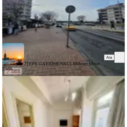
7TEPE GAYRİMENKUL
Mehmet Mesut Dirlik
Ara
Ara
7TEPE GAYRİMENKUL
Mehmet Mesut
Dirlik
YENİ
Kocamustafapaşa Merkezde 60m2 18
Yıllık Binada Memura
Fatih, Koca Mustafapaşa Mahallesi
1+1
·
60 m²
·
3. Kat
·
06.08.2026
36.000 ₺