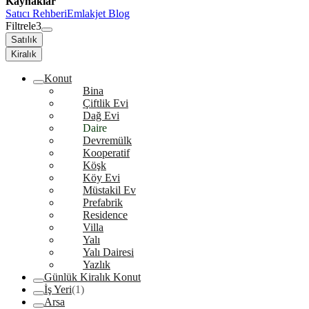
Kaynaklar
Satıcı Rehberi
Emlakjet Blog
Filtrele
3
Satılık
Kiralık
Konut
Bina
Çiftlik Evi
Dağ Evi
Daire
Devremülk
Kooperatif
Köşk
Köy Evi
Müstakil Ev
Prefabrik
Residence
Villa
Yalı
Yalı Dairesi
Yazlık
Günlük Kiralık Konut
İş Yeri
(1)
Arsa