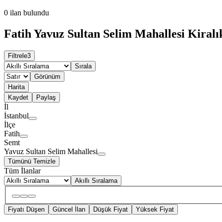
0
ilan bulundu
Fatih Yavuz Sultan Selim Mahallesi Kiralı
Filtrele
3
Sırala
Görünüm
Harita
Kaydet
Paylaş
İl
İstanbul
İlçe
Fatih
Semt
Yavuz Sultan Selim Mahallesi
Tümünü Temizle
Tüm İlanlar
Akıllı Sıralama
Fiyatı Düşen
Güncel İlan
Düşük Fiyat
Yüksek Fiyat