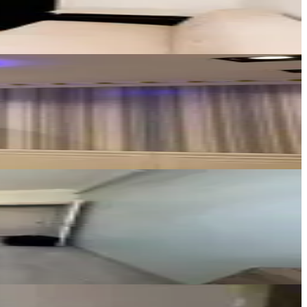
Ara
GÜVEN EMLAK
CANAN ÇAKIR
Ara
ARGE GAYRİMENKUL
Mustafa yılmaz
Ara