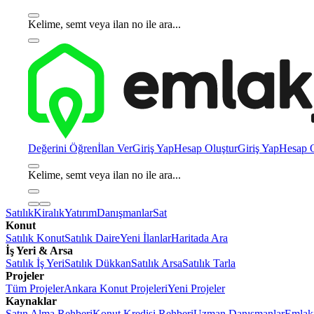
Kelime, semt veya ilan no ile ara...
Değerini Öğren
İlan Ver
Giriş Yap
Hesap Oluştur
Giriş Yap
Hesap O
Kelime, semt veya ilan no ile ara...
Satılık
Kiralık
Yatırım
Danışmanlar
Sat
Konut
Satılık Konut
Satılık Daire
Yeni İlanlar
Haritada Ara
İş Yeri & Arsa
Satılık İş Yeri
Satılık Dükkan
Satılık Arsa
Satılık Tarla
Projeler
Tüm Projeler
Ankara Konut Projeleri
Yeni Projeler
Kaynaklar
Satın Alma Rehberi
Konut Kredisi Rehberi
Uzman Danışmanlar
Emlakj