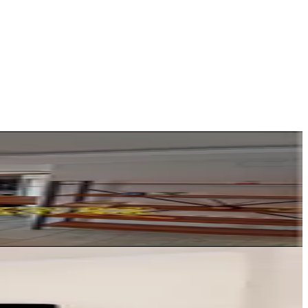
sumeyye
__0_2_
Ara
ÇAP PRİME GAYRİMENKUL
Adem Topkaya