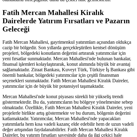
Fatih Mercan Mahallesi Kiralık
Dairelerde Yatırım Fırsatları ve Pazarın
Geleceği
Fatih Mercan Mahallesi, gayrimenkul yatırımları açısından oldukça
cazip bir bölgedir. Son yıllarda gerçekleştirilen kentsel dönüşüm
projeleri, bölgedeki konutların değerini artırarak yatırımcılar için
yeni fırsatlar sunmaktadır. Mercan Mahallesi'nde bulunan bankalar,
finansal işlemleri kolaylaştırarak, konut alımında büyük bir avantaj
sağlamaktadır. Ziraat Bankası, Kuveyt Türk, Türkiye İş Bankası gibi
önemli bankalar, bölgedeki yatırımcılar için çeşitli finansman
seçenekleri sunmaktadır. Fatih Mercan Mahallesi Kiralık Daireler,
yatırımcılar için de büyük bir potansiyel taşımaktadır.
Mercan Mahallesi'nde konut piyasası sürekli bir yükseliş trendi
göstermektedir. Bu da, yatırımcıların bu bölgeye yönelmesine sebep
olmaktadır. Özellikle, Fatih Mercan Mahallesi Kiralık Daireler, yeni
projelerle birlikte artış göstermekte ve bu durum, bölgenin değerini
katlamaktadır. Yatırımcılar, Mercan Mahallesi'nde yapacakları
yatırımlarla hem kısa vadeli kazanç elde edebilir hem de uzun vadeli
değer artışından faydalanabilirler. Fatih Mercan Mahallesi Kiralık
Daireler, bu yatırım fırsatları sayesinde daha da ilgi çekici hale