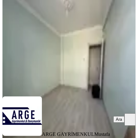
YENİ
Merkezi Konumda Kiralık Ara Katı
Daire
Fatih, Akşemsettin Mahallesi
2+1
·
90 m²
·
4. Kat
·
08.08.2026
37.000 ₺
ARGE GAYRİMENKUL
Mustafa yılmaz
Ara
Ara
ARGE GAYRİMENKUL
Mustafa