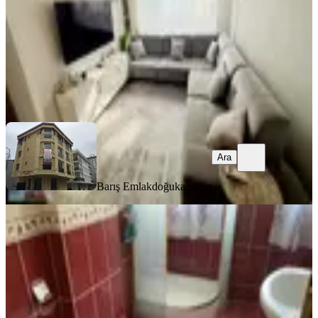
35.000 ₺
Barış Emlak
doğukan kurt
Ara
Ara
Barış Emlak
doğukan kurt
YENİ
Destan-104-k.m.paşa-sümbülefendi-
yan-sokağında-1-oda-1-salon-65m2-
yüksek-giriş-kat-kombili-açıklamay
Fatih, Sümbül Efendi Mahallesi
1+1
·
65 m²
·
Yüksek giriş
·
04.08.2026