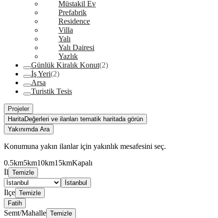
Müstakil Ev
Prefabrik
Residence
Villa
Yalı
Yalı Dairesi
Yazlık
Günlük Kiralık Konut
(2)
İş Yeri
(2)
Arsa
Turistik Tesis
Projeler
Harita
Değerleri ve ilanları tematik haritada görün
Yakınımda Ara
Konumuna yakın ilanlar için yakınlık mesafesini seç.
0.5km
5km
10km
15km
Kapalı
İl
Temizle
İstanbul
İlçe
Temizle
Fatih
Semt/Mahalle
Temizle