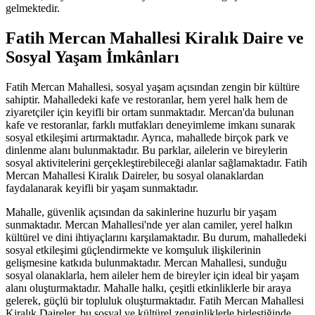
gelmektedir.
Fatih Mercan Mahallesi Kiralık Daire ve
Sosyal Yaşam İmkânları
Fatih Mercan Mahallesi, sosyal yaşam açısından zengin bir kültüre
sahiptir. Mahalledeki kafe ve restoranlar, hem yerel halk hem de
ziyaretçiler için keyifli bir ortam sunmaktadır. Mercan'da bulunan
kafe ve restoranlar, farklı mutfakları deneyimleme imkanı sunarak
sosyal etkileşimi artırmaktadır. Ayrıca, mahallede birçok park ve
dinlenme alanı bulunmaktadır. Bu parklar, ailelerin ve bireylerin
sosyal aktivitelerini gerçekleştirebileceği alanlar sağlamaktadır. Fatih
Mercan Mahallesi Kiralık Daireler, bu sosyal olanaklardan
faydalanarak keyifli bir yaşam sunmaktadır.
Mahalle, güvenlik açısından da sakinlerine huzurlu bir yaşam
sunmaktadır. Mercan Mahallesi'nde yer alan camiler, yerel halkın
kültürel ve dini ihtiyaçlarını karşılamaktadır. Bu durum, mahalledeki
sosyal etkileşimi güçlendirmekte ve komşuluk ilişkilerinin
gelişmesine katkıda bulunmaktadır. Mercan Mahallesi, sunduğu
sosyal olanaklarla, hem aileler hem de bireyler için ideal bir yaşam
alanı oluşturmaktadır. Mahalle halkı, çeşitli etkinliklerle bir araya
gelerek, güçlü bir topluluk oluşturmaktadır. Fatih Mercan Mahallesi
Kiralık Daireler, bu sosyal ve kültürel zenginliklerle birleştiğinde