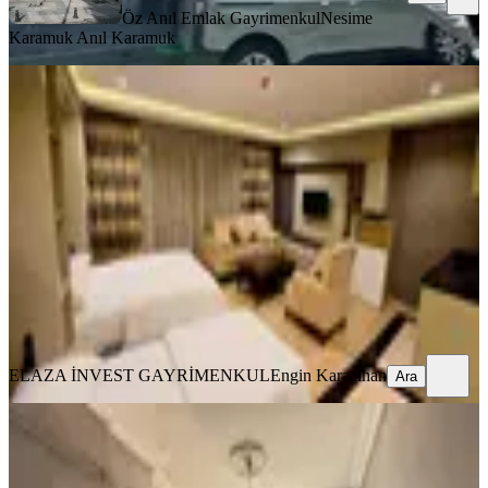
Öz Anıl Emlak Gayrimenkul
Nesime
Karamuk Anıl Karamuk
MANZARALI
Beyazıt Ve Sultanahmete Yürüme
Mesafesinde Kiralık Stüdyo Daire
Fatih, Kemalpaşa Mahallesi
Stüdyo
·
40 m²
·
3. Kat
·
02.08.2026
39.000 ₺
ELAZA İNVEST GAYRİMENKUL
Engin Karacihan
Ara
ELAZA İNVEST GAYRİMENKUL
Engin Karacihan
Ara
MANZARALI
Tarihi Yarımada'da Deniz Manzaralı,
Aydınlık Ve Ferah 2+1 Daire