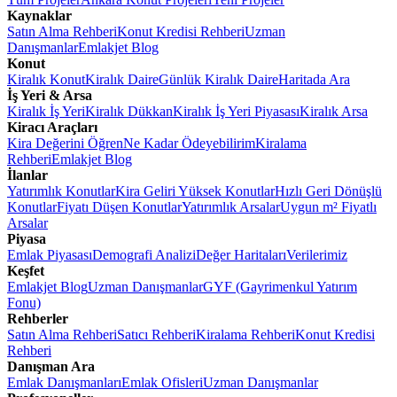
Kaynaklar
Satın Alma Rehberi
Konut Kredisi Rehberi
Uzman
Danışmanlar
Emlakjet Blog
Konut
Kiralık Konut
Kiralık Daire
Günlük Kiralık Daire
Haritada Ara
İş Yeri & Arsa
Kiralık İş Yeri
Kiralık Dükkan
Kiralık İş Yeri Piyasası
Kiralık Arsa
Kiracı Araçları
Kira Değerini Öğren
Ne Kadar Ödeyebilirim
Kiralama
Rehberi
Emlakjet Blog
İlanlar
Yatırımlık Konutlar
Kira Geliri Yüksek Konutlar
Hızlı Geri Dönüşlü
Konutlar
Fiyatı Düşen Konutlar
Yatırımlık Arsalar
Uygun m² Fiyatlı
Arsalar
Piyasa
Emlak Piyasası
Demografi Analizi
Değer Haritaları
Verilerimiz
Keşfet
Emlakjet Blog
Uzman Danışmanlar
GYF (Gayrimenkul Yatırım
Fonu)
Rehberler
Satın Alma Rehberi
Satıcı Rehberi
Kiralama Rehberi
Konut Kredisi
Rehberi
Danışman Ara
Emlak Danışmanları
Emlak Ofisleri
Uzman Danışmanlar