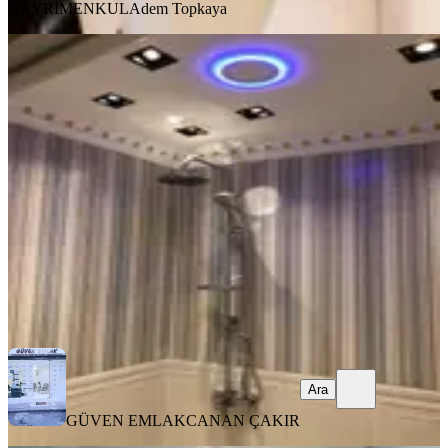
GAYRİMENKUL
Adem Topkaya
YENİ
Fatih Cumartesi Pazarında Eşyalı
Ultra Lüks Kiralık Daire
Fatih, Koca Mustafapaşa Mahallesi
1+1
·
45 m²
·
4. Kat
·
08.08.2026
35.000 ₺
GÜVEN EMLAK
CANAN ÇAKIR
Ara
Ara
GÜVEN EMLAK
CANAN ÇAKIR