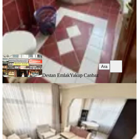
28.000 ₺
Destan Emlak
Yakup Canbaz
Ara
Ara
Destan Emlak
Yakup Canbaz
EŞYALI
Fatih Kocamustafapaşada 2+1 Eşyalı
Kiralık Daire
Fatih, Sümbül Efendi Mahallesi
2+1
·
90 m²
·
4. Kat
·
04.08.2026
37.500 ₺