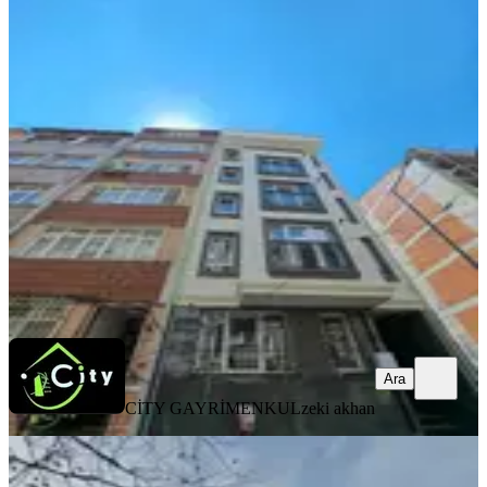
YENİ
Cıty Emlaktan Yeni Binada 2+1
Kiralık
Fatih, Akşemsettin Mahallesi
2+1
·
70 m²
·
3. Kat
·
06.08.2026
65.000 ₺
CİTY GAYRİMENKUL
zeki akhan
Ara
Ara
CİTY GAYRİMENKUL
zeki akhan
YENİ
Yenikapı Marmaray Durağının