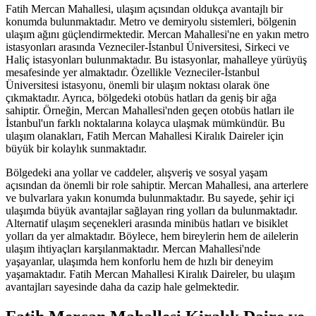
Fatih Mercan Mahallesi, ulaşım açısından oldukça avantajlı bir
konumda bulunmaktadır. Metro ve demiryolu sistemleri, bölgenin
ulaşım ağını güçlendirmektedir. Mercan Mahallesi'ne en yakın metro
istasyonları arasında Vezneciler-İstanbul Üniversitesi, Sirkeci ve
Haliç istasyonları bulunmaktadır. Bu istasyonlar, mahalleye yürüyüş
mesafesinde yer almaktadır. Özellikle Vezneciler-İstanbul
Üniversitesi istasyonu, önemli bir ulaşım noktası olarak öne
çıkmaktadır. Ayrıca, bölgedeki otobüs hatları da geniş bir ağa
sahiptir. Örneğin, Mercan Mahallesi'nden geçen otobüs hatları ile
İstanbul'un farklı noktalarına kolayca ulaşmak mümkündür. Bu
ulaşım olanakları, Fatih Mercan Mahallesi Kiralık Daireler için
büyük bir kolaylık sunmaktadır.
Bölgedeki ana yollar ve caddeler, alışveriş ve sosyal yaşam
açısından da önemli bir role sahiptir. Mercan Mahallesi, ana arterlere
ve bulvarlara yakın konumda bulunmaktadır. Bu sayede, şehir içi
ulaşımda büyük avantajlar sağlayan ring yolları da bulunmaktadır.
Alternatif ulaşım seçenekleri arasında minibüs hatları ve bisiklet
yolları da yer almaktadır. Böylece, hem bireylerin hem de ailelerin
ulaşım ihtiyaçları karşılanmaktadır. Mercan Mahallesi'nde
yaşayanlar, ulaşımda hem konforlu hem de hızlı bir deneyim
yaşamaktadır. Fatih Mercan Mahallesi Kiralık Daireler, bu ulaşım
avantajları sayesinde daha da cazip hale gelmektedir.