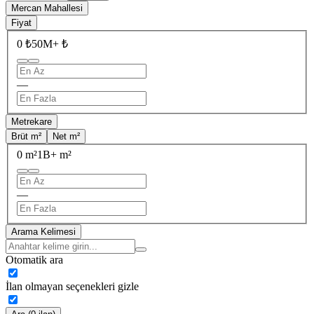
Mercan Mahallesi
Fiyat
0 ₺
50M+ ₺
—
Metrekare
Brüt m²
Net m²
0 m²
1B+ m²
—
Arama Kelimesi
Otomatik ara
İlan olmayan seçenekleri gizle