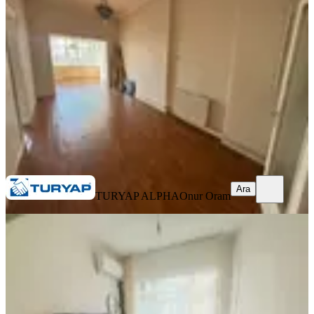
Fatih, Aksaray Mahallesi
3+1
·
130 m²
·
2. Kat
·
06.08.2026
45.000 ₺
TURYAP ALPHA
Onur Oram
Ara
Ara
TURYAP ALPHA
Onur Oram
YENİ
Haseki Tramway Durağına 1 Dakika
Yürüme Mesafesinde 2+1 Daire
Fatih, Molla Gürani Mahallesi
2+1
·
80 m²
·
1. Kat
·
06.08.2026