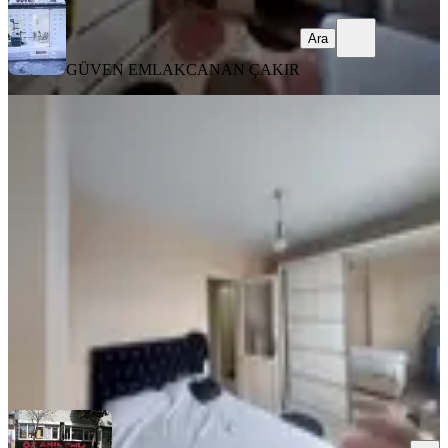
Ara
GÜVEN EMLAK
CANAN ÇAKIR
MANZARALI
Fatih Kocamustafapaşa Full Eşyalı
Daire
Fatih, Seyyid Ömer Mahallesi
1+1
·
65 m²
·
3. Kat
·
03.08.2026
30.000 ₺
Öz Anıl Emlak Gayrimenkul
Nesime Karamuk Anıl Karamuk
Ara