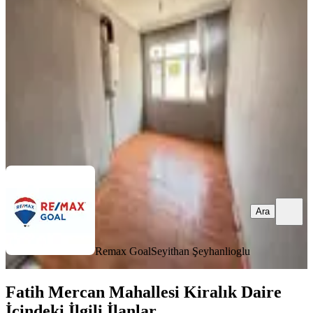
Fatih, Koca Mustafapaşa Mahallesi
2+1
·
90 m²
·
5. Kat
·
31.07.2026
35.000 ₺
Remax Goal
Seyithan Şeyhanlioglu
Ara
Ara
Remax Goal
Seyithan Şeyhanlioglu
Fatih Mercan Mahallesi Kiralık Daire
İçindeki İlgili İlanlar