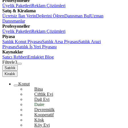
Profesyoneller
Üyelik Paketleri
Reklam Çözümleri
Satış & Kiralama
Ücretsiz İlan Verin
Değerini Öğren
Danışman Bul
Uzman
Danışmanlar
Profesyoneller
Üyelik Paketleri
Reklam Çözümleri
Piyasa
Satılık Konut Piyasası
Satılık Arsa Piyasası
Satılık Arazi
Piyasası
Satılık İş Yeri Piyasası
Kaynaklar
Satıcı Rehberi
Emlakjet Blog
Filtrele
3
Satılık
Kiralık
Konut
Bina
Çiftlik Evi
Dağ Evi
Daire
Devremülk
Kooperatif
Köşk
Köy Evi