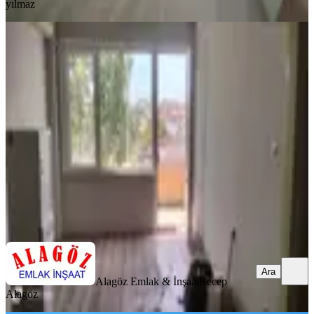
yılmaz
YENİ
Alagöz'den 2+1 Horhorda Kiralık
Daire
Fatih, İskenderpaşa Mahallesi
2+1
·
85 m²
·
4. Kat
·
07.08.2026
30.000 ₺
Alagöz Emlak & İnşaat
Recep Alagöz
Ara
Ara
Alagöz Emlak & İnşaat
Recep
Alagöz