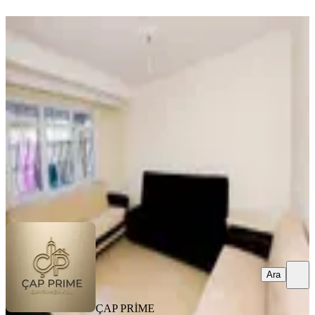
YENİ
Eşyalı Kiralık 2+1
Fatih, İskenderpaşa Mahallesi
2+1
·
70 m²
·
Bahçe katı
·
08.08.2026
30.000 ₺
ÇAP PRİME GAYRİMENKUL
Adem Topkaya
Ara
Ara
ÇAP PRİME