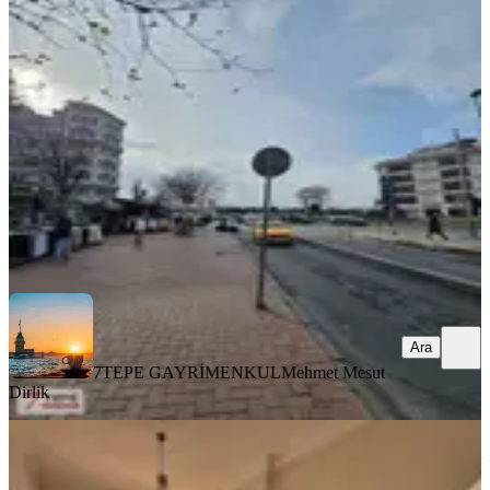
Karşısında Kiralık 2+1
Fatih, Katip Kasım Mahallesi
2+1
·
75 m²
·
1. Kat
·
06.08.2026
55.000 ₺
7TEPE GAYRİMENKUL
Mehmet Mesut Dirlik
Ara
Ara
7TEPE GAYRİMENKUL
Mehmet Mesut
Dirlik
YENİ
Fatih Haseki' De Cadde Üzeri Ara Kat
Çok Geniş 3+1 Kiralık Daire