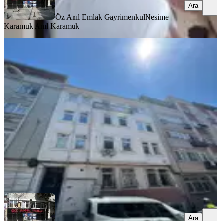
Ara
Öz Anıl Emlak Gayrimenkul
Nesime
Karamuk Anıl Karamuk
MANZARALI
Fatih Kocamustafapaşa 19 Yıllık
Binadan Eşyalı Daire
Fatih, Koca Mustafapaşa Mahallesi
1+1
·
65 m²
·
3. Kat
·
03.08.2026
35.000 ₺
Öz Anıl Emlak Gayrimenkul
Nesime Karamuk Anıl Karamuk
Ara
Ara