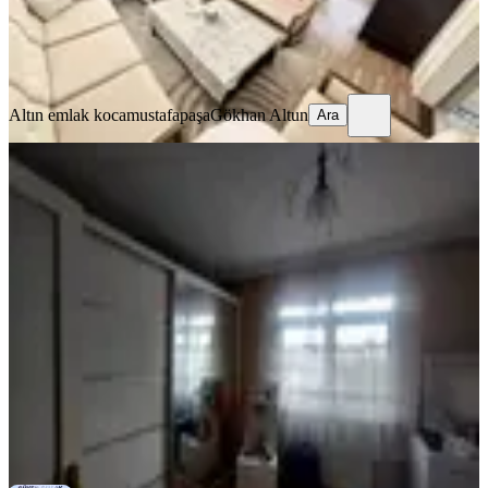
Altın emlak kocamustafapaşa
Gökhan Altun
Ara
Altın emlak kocamustafapaşa
Gökhan Altun
Ara
EŞYALI
Fatih Kocamustafapaşa Merkez De
Memura Öğrenciye Kiralık Daire
Fatih, Seyyid Ömer Mahallesi
1+1
·
70 m²
·
3. Kat
·
03.08.2026
30.000 ₺
GÜVEN EMLAK
CANAN ÇAKIR
Ara