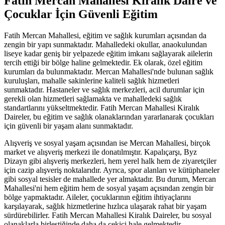
Fatih Mercan Mahallesi Kiralık Daire ve
Çocuklar İçin Güvenli Eğitim
Fatih Mercan Mahallesi, eğitim ve sağlık kurumları açısından da
zengin bir yapı sunmaktadır. Mahalledeki okullar, anaokulundan
liseye kadar geniş bir yelpazede eğitim imkanı sağlayarak ailelerin
tercih ettiği bir bölge haline gelmektedir. Ek olarak, özel eğitim
kurumları da bulunmaktadır. Mercan Mahallesi'nde bulunan sağlık
kuruluşları, mahalle sakinlerine kaliteli sağlık hizmetleri
sunmaktadır. Hastaneler ve sağlık merkezleri, acil durumlar için
gerekli olan hizmetleri sağlamakta ve mahalledeki sağlık
standartlarını yükseltmektedir. Fatih Mercan Mahallesi Kiralık
Daireler, bu eğitim ve sağlık olanaklarından yararlanarak çocukları
için güvenli bir yaşam alanı sunmaktadır.
Alışveriş ve sosyal yaşam açısından ise Mercan Mahallesi, birçok
market ve alışveriş merkezi ile donatılmıştır. Kapalıçarşı, Byz
Dizayn gibi alışveriş merkezleri, hem yerel halk hem de ziyaretçiler
için cazip alışveriş noktalarıdır. Ayrıca, spor alanları ve kütüphaneler
gibi sosyal tesisler de mahallede yer almaktadır. Bu durum, Mercan
Mahallesi'ni hem eğitim hem de sosyal yaşam açısından zengin bir
bölge yapmaktadır. Aileler, çocuklarının eğitim ihtiyaçlarını
karşılayarak, sağlık hizmetlerine hızlıca ulaşarak rahat bir yaşam
sürdürebilirler. Fatih Mercan Mahallesi Kiralık Daireler, bu sosyal
olanaklarla birleştiğinde daha da çekici hale gelmektedir.