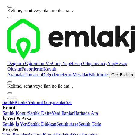
Kelime, semt veya ilan no ile ara...
Değerini Öğren
İlan Ver
Giriş Yap
Hesap Oluştur
Giriş Yap
Hesap
Oluştur
Favorilerim
Kayıtlı
Aramalar
İlanlarım
Değerlemelerim
Mesajlar
Bildirimler
Geri Bildirim
Kelime, semt veya ilan no ile ara...
Satılık
Kiralık
Yatırım
Danışmanlar
Sat
Konut
Satılık Konut
Satılık Daire
Yeni İlanlar
Haritada Ara
İş Yeri & Arsa
Satılık İş Yeri
Satılık Dükkan
Satılık Arsa
Satılık Tarla
Projeler
Tüm Projeler
Ankara Konut Projeleri
Yeni Projeler