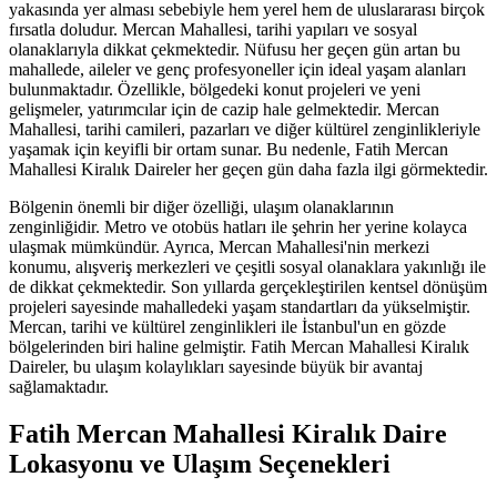
yakasında yer alması sebebiyle hem yerel hem de uluslararası birçok
fırsatla doludur. Mercan Mahallesi, tarihi yapıları ve sosyal
olanaklarıyla dikkat çekmektedir. Nüfusu her geçen gün artan bu
mahallede, aileler ve genç profesyoneller için ideal yaşam alanları
bulunmaktadır. Özellikle, bölgedeki konut projeleri ve yeni
gelişmeler, yatırımcılar için de cazip hale gelmektedir. Mercan
Mahallesi, tarihi camileri, pazarları ve diğer kültürel zenginlikleriyle
yaşamak için keyifli bir ortam sunar. Bu nedenle, Fatih Mercan
Mahallesi Kiralık Daireler her geçen gün daha fazla ilgi görmektedir.
Bölgenin önemli bir diğer özelliği, ulaşım olanaklarının
zenginliğidir. Metro ve otobüs hatları ile şehrin her yerine kolayca
ulaşmak mümkündür. Ayrıca, Mercan Mahallesi'nin merkezi
konumu, alışveriş merkezleri ve çeşitli sosyal olanaklara yakınlığı ile
de dikkat çekmektedir. Son yıllarda gerçekleştirilen kentsel dönüşüm
projeleri sayesinde mahalledeki yaşam standartları da yükselmiştir.
Mercan, tarihi ve kültürel zenginlikleri ile İstanbul'un en gözde
bölgelerinden biri haline gelmiştir. Fatih Mercan Mahallesi Kiralık
Daireler, bu ulaşım kolaylıkları sayesinde büyük bir avantaj
sağlamaktadır.
Fatih Mercan Mahallesi Kiralık Daire
Lokasyonu ve Ulaşım Seçenekleri