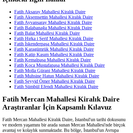
Fatih Aksaray Mahallesi Kiralık Daire
Fatih Akşemsettin Mahallesi Kiralık Daire
Fatih Ayvansaray Mahallesi Kiralık Daire
Fatih Balabanağa Mahallesi Kiralık Daire
Fatih Balat Mahallesi Kiralık Daire
Fatih Hırka i Şerif Mahallesi Kiralık Daire
Fatih İskenderpaşa Mahallesi Kiralık Daire
Fatih Karagümrük Mahallesi Kiralık Daire
Fatih Katip Kasım Mahallesi Kiralık Daire
Fatih Kemalpaşa Mahallesi Kiralık Daire
Fatih Koca Mustafapaşa Mahallesi Kiralık Daire
Fatih Molla Gürani Mahallesi Kiralık Daire
Fatih Muhsine Hatun Mahallesi Kiralık Daire
Fatih Seyyid Ömer Mahallesi Kiralık Daire
Fatih Sümbül Efendi Mahallesi Kiralık Daire
Fatih Mercan Mahallesi Kiralık Daire
Araştıranlar İçin Kapsamlı Kılavuz
Fatih Mercan Mahallesi Kiralık Daire, İstanbul'un tarihi dokusunu
ve modern yaşamını bir arada sunan Mercan Mahallesi'nde birçok
avantaj ve kolaylık sunmaktadır. Bu bölge, İstanbul'un Avrupa