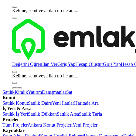
Kelime, semt veya ilan no ile ara...
Değerini Öğren
İlan Ver
Giriş Yap
Hesap Oluştur
Giriş Yap
Hesap O
Kelime, semt veya ilan no ile ara...
Satılık
Kiralık
Yatırım
Danışmanlar
Sat
Konut
Satılık Konut
Satılık Daire
Yeni İlanlar
Haritada Ara
İş Yeri & Arsa
Satılık İş Yeri
Satılık Dükkan
Satılık Arsa
Satılık Tarla
Projeler
Tüm Projeler
Ankara Konut Projeleri
Yeni Projeler
Kaynaklar
Satın Alma Rehberi
Konut Kredisi Rehberi
Uzman Danışmanlar
Emlakj