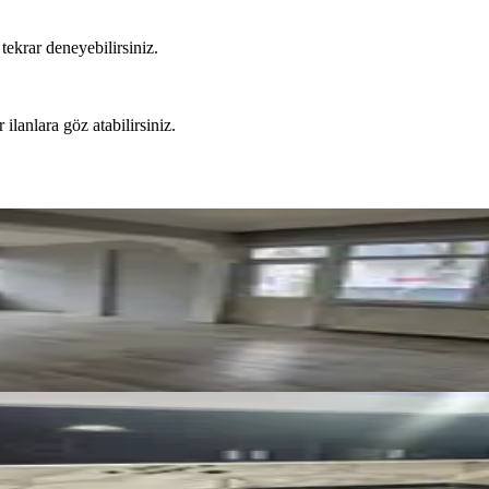
tekrar deneyebilirsiniz.
 ilanlara göz atabilirsiniz.
Yakını 2+1 Kiralık Daire
si'nde İçi Yapılı