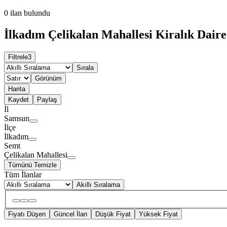
0
ilan bulundu
İlkadım Çelikalan Mahallesi Kiralık Daire
Filtrele
3
Sırala
Görünüm
Harita
Kaydet
Paylaş
İl
Samsun
İlçe
İlkadım
Semt
Çelikalan Mahallesi
Tümünü Temizle
Tüm İlanlar
Akıllı Sıralama
Fiyatı Düşen
Güncel İlan
Düşük Fiyat
Yüksek Fiyat