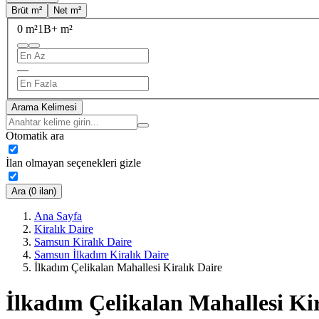
Brüt m²
Net m²
0 m²
1B+ m²
—
Arama Kelimesi
Otomatik ara
İlan olmayan seçenekleri gizle
Ara (0 ilan)
Ana Sayfa
Kiralık Daire
Samsun Kiralık Daire
Samsun İlkadım Kiralık Daire
İlkadım Çelikalan Mahallesi Kiralık Daire
İlkadım Çelikalan Mahallesi Kir