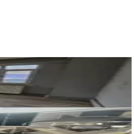
REKOOR EMLAK DANIŞMANLIK
SEDA ŞANCI MERAL
Ara
Emre Ergün
Emre Ergün
Ara