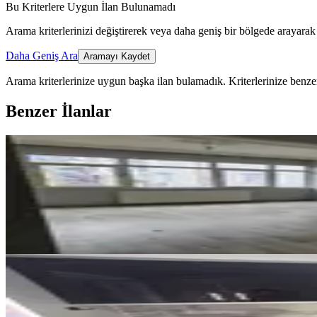
Bu Kriterlere Uygun İlan Bulunamadı
Arama kriterlerinizi değiştirerek veya daha geniş bir bölgede arayarak 
Daha Geniş Ara
Aramayı Kaydet
Arama kriterlerinize uygun başka ilan bulamadık.
Kriterlerinize benzer
Benzer İlanlar
ÖNE ÇIKAN
%
14
Rekoor Emlaktan Anneler Parkı 
İlkadım, Rasathane Mahallesi
2+1
·
100 m²
·
3. Kat
·
16.07.2026
12.000 ₺
14.000 ₺
ÖNE ÇIKAN
Samsun İlkadım Unkapanı Mahalle
İlkadım, Unkapanı Mahallesi