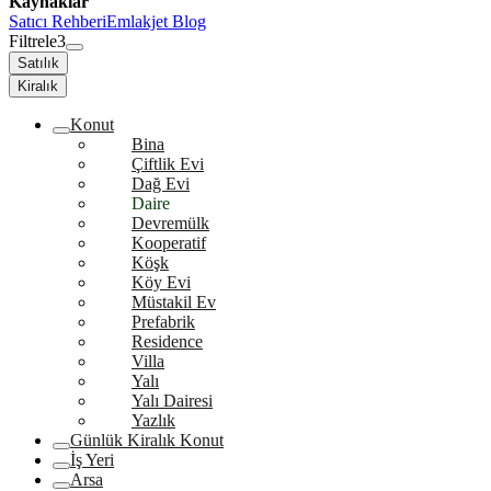
Kaynaklar
Satıcı Rehberi
Emlakjet Blog
Filtrele
3
Satılık
Kiralık
Konut
Bina
Çiftlik Evi
Dağ Evi
Daire
Devremülk
Kooperatif
Köşk
Köy Evi
Müstakil Ev
Prefabrik
Residence
Villa
Yalı
Yalı Dairesi
Yazlık
Günlük Kiralık Konut
İş Yeri
Arsa