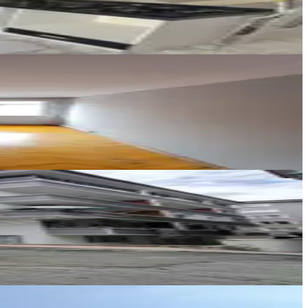
Emre Ergün
Emre Ergün
Ara
ARESS GAYRİMENKUL LTD. ŞTİ.
Onur KANLI
Ara
PROMADE EMLAK
Hasan Öner Bülbül