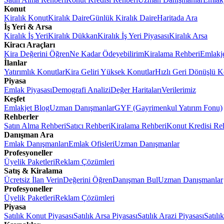
Konut
Kiralık Konut
Kiralık Daire
Günlük Kiralık Daire
Haritada Ara
İş Yeri & Arsa
Kiralık İş Yeri
Kiralık Dükkan
Kiralık İş Yeri Piyasası
Kiralık Arsa
Kiracı Araçları
Kira Değerini Öğren
Ne Kadar Ödeyebilirim
Kiralama Rehberi
Emlakj
İlanlar
Yatırımlık Konutlar
Kira Geliri Yüksek Konutlar
Hızlı Geri Dönüşlü K
Piyasa
Emlak Piyasası
Demografi Analizi
Değer Haritaları
Verilerimiz
Keşfet
Emlakjet Blog
Uzman Danışmanlar
GYF (Gayrimenkul Yatırım Fonu)
Rehberler
Satın Alma Rehberi
Satıcı Rehberi
Kiralama Rehberi
Konut Kredisi Re
Danışman Ara
Emlak Danışmanları
Emlak Ofisleri
Uzman Danışmanlar
Profesyoneller
Üyelik Paketleri
Reklam Çözümleri
Satış & Kiralama
Ücretsiz İlan Verin
Değerini Öğren
Danışman Bul
Uzman Danışmanlar
Profesyoneller
Üyelik Paketleri
Reklam Çözümleri
Piyasa
Satılık Konut Piyasası
Satılık Arsa Piyasası
Satılık Arazi Piyasası
Satılı