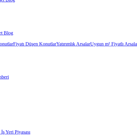
et Blog
onutlar
Fiyatı Düşen Konutlar
Yatırımlık Arsalar
Uygun m² Fiyatlı Arsala
hberi
k İş Yeri Piyasası