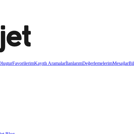
luştur
Favorilerim
Kayıtlı Aramalar
İlanlarım
Değerlemelerim
Mesajlar
Bi
et Blog