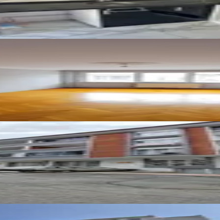
nde Depozitosuz 3.kat 3+1 Kiralık Daire
 Lüks Daire (120m²)
de Kiralık Daire..