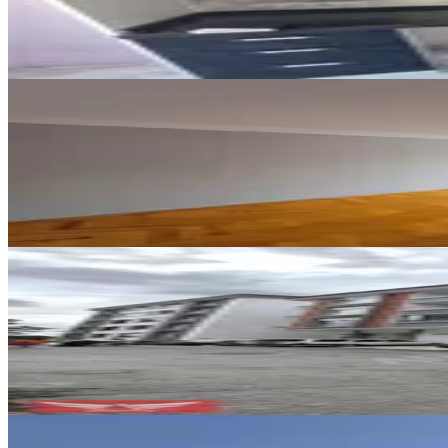
2+1
·
100 m²
·
5. Kat
·
17.06.2026
12.500 ₺
ÖNE ÇIKAN
%
6
Samsun İlkadım Zafer Mahallesi'
İlkadım, Zafer Mahallesi
3+1
·
140 m²
·
3. Kat
·
21.05.2026
14.500 ₺
15.500 ₺
YENİ
Kışla Mahallesi'nde Kiralık 3+1
İlkadım, Kışla Mahallesi
3+1
·
130 m²
·
3. Kat
·
08.08.2026
18.750 ₺
YENİ
Promade Emlak'tan Ulugazi Toki'