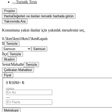
Turistik Tesis
Projeler
Harita
Değerleri ve ilanları tematik haritada görün
Yakınımda Ara
Konumuna yakın ilanlar için yakınlık mesafesini seç.
0.5km
5km
10km
15km
Kapalı
İl
Temizle
Samsun
İlçe
Temizle
İlkadım
Semt/Mahalle
Temizle
Çelikalan Mahallesi
Fiyat
0 ₺
50M+ ₺
—
Metrekare