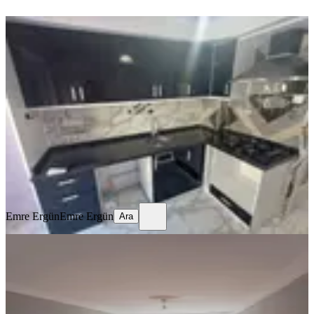
ÖNE ÇIKAN
Samsun İlkadım Unkapanı
Mahallesi'nde İçi Yapılı
İlkadım, Unkapanı Mahallesi
2+1
·
100 m²
·
5. Kat
·
17.06.2026
12.500 ₺
Emre Ergün
Emre Ergün
Ara
Emre Ergün
Emre Ergün
Ara
ÖNE ÇIKAN
%
6
Samsun İlkadım Zafer Mahallesi'nde
Depozitosuz 3.kat 3+1 Kiralık Daire
İlkadım, Zafer Mahallesi