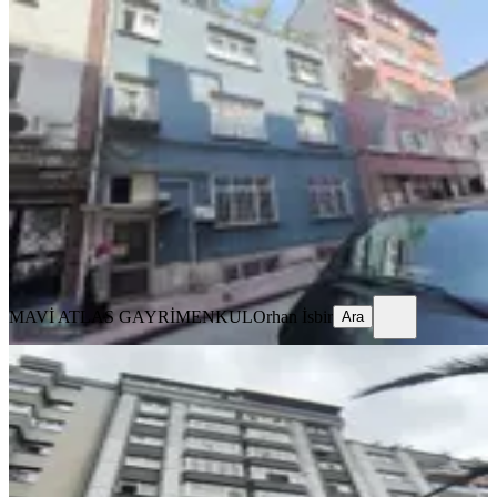
BALKONLU
Mavi Atlas'tan İlkadım Karadeniz
Mah.de Kiralık 2+1 Bahçe Katıd
İlkadım, Karadeniz Mahallesi
2+1
·
110 m²
·
Bahçe katı
·
07.08.2026
17.000 ₺
MAVİ ATLAS GAYRİMENKUL
Orhan İsbir
Ara
MAVİ ATLAS GAYRİMENKUL
Orhan İsbir
Ara
BALKONLU
Yeni Adliye Karşında
İlkadım, Kılıçdede Mahallesi
2+1
·
100 m²
·
7. Kat
·
06.08.2026