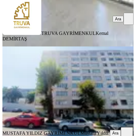
Ara
TRUVA GAYRİMENKUL
Kemal
DEMİRTAŞ
YENİ
İlkadım Bulvar Üzerinde Kiralık
Daire Adalet Mh.eski Doğum Önü
İlkadım, Adalet Mahallesi
3+1
·
135 m²
·
3. Kat
·
06.08.2026
22.000 ₺
MUSTAFA YILDIZ GAYRİMENKUL
Mustafa Yıldız
Ara
MUSTAFA YILDIZ GAYRİMENKUL
Mustafa Yıldız
Ara