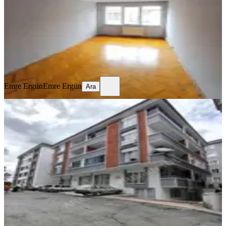
3+1
·
140 m²
·
3. Kat
·
21.05.2026
14.500 ₺
15.500 ₺
Emre Ergün
Emre Ergün
Ara
Emre Ergün
Emre Ergün
Ara
YENİ
Kışla Mahallesi'nde Kiralık 3+1 Lüks
Daire (120m²)
İlkadım, Kışla Mahallesi
3+1
·
130 m²
·
3. Kat
·
08.08.2026
18.750 ₺
ARESS GAYRİMENKUL LTD. ŞTİ.
Onur KANLI
Ara