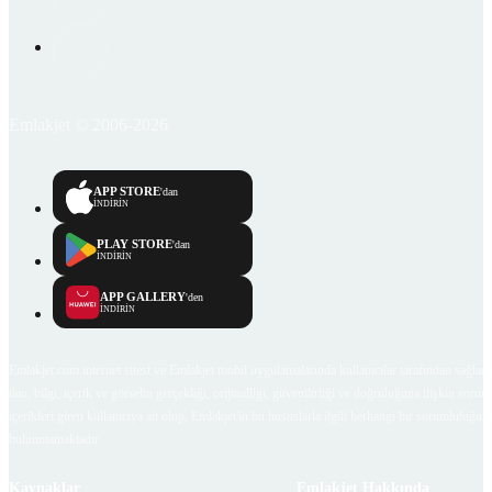
Emlakjet © 2006-2026
APP STORE
'dan
İNDİRİN
PLAY STORE
'dan
İNDİRİN
APP GALLERY
'den
İNDİRİN
Emlakjet.com internet sitesi ve Emlakjet mobil uygulamalarında kullanıcılar tarafından sağlana
ilan, bilgi, içerik ve görselin gerçekliği, orijinalliği, güvenilirliği ve doğruluğuna ilişkin soru
içerikleri giren kullanıcıya ait olup, Emlakjet'in bu hususlarla ilgili herhangi bir sorumluluğu
bulunmamaktadır.
Kaynaklar
Emlakjet Hakkında