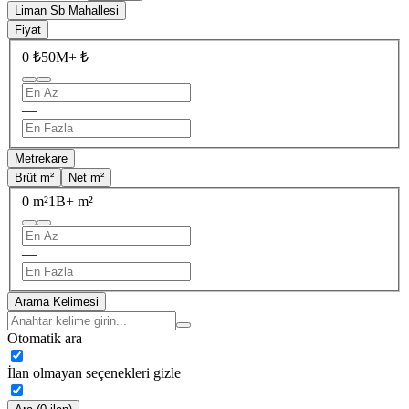
Liman Sb Mahallesi
Fiyat
0 ₺
50M+ ₺
—
Metrekare
Brüt m²
Net m²
0 m²
1B+ m²
—
Arama Kelimesi
Otomatik ara
İlan olmayan seçenekleri gizle