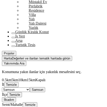
Müstakil Ev
Prefabrik
Residence
Villa
Yalı
Yalı Dairesi
Yazlık
Günlük Kiralık Konut
İş Yeri
Arsa
Turistik Tesis
Projeler
Harita
Değerleri ve ilanları tematik haritada görün
Yakınımda Ara
Konumuna yakın ilanlar için yakınlık mesafesini seç.
0.5km
5km
10km
15km
Kapalı
İl
Temizle
Samsun
İlçe
Temizle
İlkadım
Semt/Mahalle
Temizle