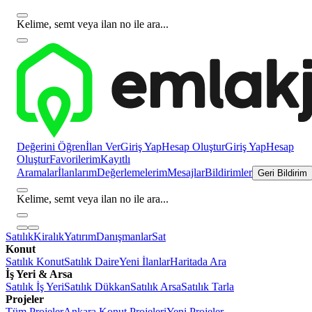
Kelime, semt veya ilan no ile ara...
Değerini Öğren
İlan Ver
Giriş Yap
Hesap Oluştur
Giriş Yap
Hesap
Oluştur
Favorilerim
Kayıtlı
Aramalar
İlanlarım
Değerlemelerim
Mesajlar
Bildirimler
Geri Bildirim
Kelime, semt veya ilan no ile ara...
Satılık
Kiralık
Yatırım
Danışmanlar
Sat
Konut
Satılık Konut
Satılık Daire
Yeni İlanlar
Haritada Ara
İş Yeri & Arsa
Satılık İş Yeri
Satılık Dükkan
Satılık Arsa
Satılık Tarla
Projeler
Tüm Projeler
Ankara Konut Projeleri
Yeni Projeler