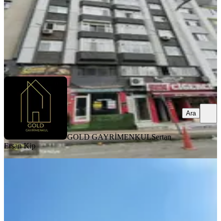
19.500 ₺
GOLD GAYRİMENKUL
Sertan Ersan Kip
Ara
Ara
GOLD GAYRİMENKUL
Sertan
Ersan Kip
EŞYALI
İlkadım'da Eşyalı Kiralık 3+1 Daire
(3. Kat)
İlkadım, Rasathane Mahallesi
3+1
·
140 m²
·
3. Kat
·
05.08.2026