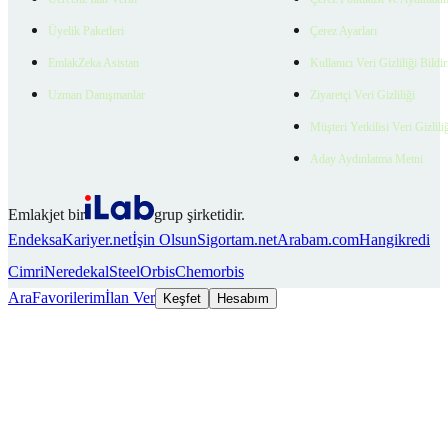
Üyelik Paketleri
Çerez Ayarları
EmlakZeka Asistan
Kullanıcı Veri Gizliliği Bildi
Uzman Danışmanlar
Ziyaretçi Veri Gizliliği
Müşteri Yetkilisi Veri Gizlili
Aday Aydınlatma Metni
Emlakjet bir
grup şirketidir.
Endeksa
Kariyer.net
İşin Olsun
Sigortam.net
Arabam.com
Hangikredi
Cimri
Neredekal
SteelOrbis
Chemorbis
Ara
Favorilerim
İlan Ver
Keşfet
Hesabım