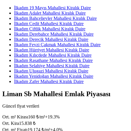
İlkadım 19 Mayıs Mahallesi Kiralık Daire
İlkadım Adalet Mahallesi Kiralık Daire
İlkadım Bahçelievler Mahallesi Kiralık Daire
İlkadım Cedit Mahallesi Kiralık Daire
İlkadım Çiftlik Mahallesi Kiralık Daire
İlkadım Derebahçe Mahallesi Kiralık Daire
İlkadım Derecik Mahallesi Kiralık Daire
İlkadım Fevzi Çakmak Mahallesi Kiralık Daire
İlkadım Hürriyet Mahallesi Kiralık Daire
İlkadım Kılıçdede Mahallesi Kiralık Daire
İlkadım Rasathane Mahallesi Kiralık Daire
İlkadım Selahiye Mahallesi Kiralık Daire
İlkadım Ulugazi Mahallesi Kiralık Daire
İlkadım Yenidoğan Mahallesi Kiralık Daire
İlkadım Zafer Mahallesi Kiralık Daire
Liman Sb Mahallesi Emlak Piyasası
Güncel fiyat verileri
Ort. m² Kirası
160 ₺/m²
+
19.3
%
Ort. Kira
15.838 ₺
Ort. m² Fiyatı
19.174 ₺/m²
+
4.0
%