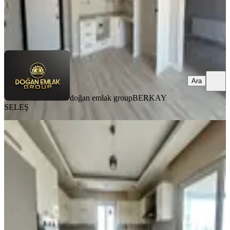
doğan emlak group
BERKAY SELEŞ
Ara
Ara
doğan emlak group
BERKAY
SELEŞ
YENİ
Doğan Emlak Group’tan İlkadım
Kazımkarabekir 4+1 3.kat Kiralık
Daire
İlkadım, Kazım Karabekir Mahallesi
4+1
·
220 m²
·
3. Kat
·
07.08.2026
46.000 ₺