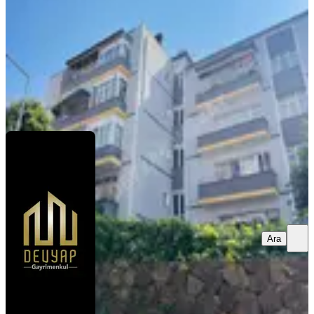
16.000 ₺
DEVYAP İNŞAAT GAYRİMENKUL
Erdal Çetintaş
Ara
Ara