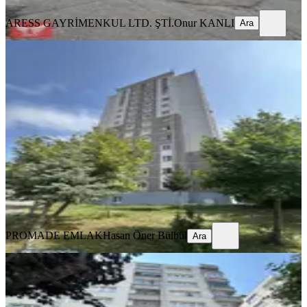
ARESS GAYRİMENKUL LTD. ŞTİ.
Onur KANLI
Ara
YENİ
Promade Emlak'tan Ulugazi Toki'de
Kiralık Daire..
İlkadım, Kadıköy Mahallesi
3+1
·
135 m²
·
12. Kat
·
07.08.2026
23.000 ₺
PROMADE EMLAK
Hasan Öner Bülbül
Ara
PROMADE EMLAK
Hasan Öner Bülbül
Ara
YENİ
Promade Emlak'tan 100.yıl
Bulvarında Ferah 3+1 Kiralık Daire