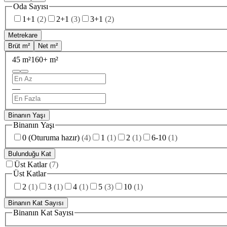
Oda Sayısı
1+1
(
2
)
2+1
(
3
)
3+1
(
2
)
Metrekare
Brüt m²
Net m²
45 m²
160+ m²
—
Binanın Yaşı
Binanın Yaşı
0 (Oturuma hazır)
(
4
)
1
(
1
)
2
(
1
)
6-10
(
1
)
Bulunduğu Kat
Üst Katlar
(
7
)
Üst Katlar
2
(
1
)
3
(
1
)
4
(
1
)
5
(
3
)
10
(
1
)
Binanın Kat Sayısı
Binanın Kat Sayısı