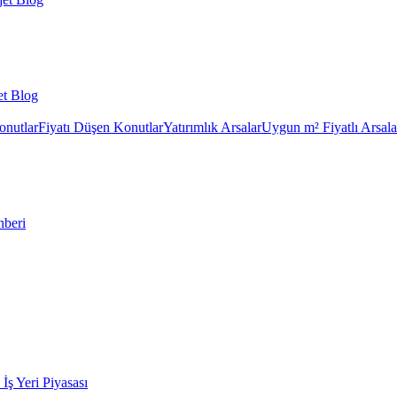
et Blog
onutlar
Fiyatı Düşen Konutlar
Yatırımlık Arsalar
Uygun m² Fiyatlı Arsala
hberi
k İş Yeri Piyasası