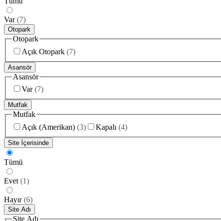
Tümü
Var
(
7
)
Otopark
Otopark
Açık Otopark
(
7
)
Asansör
Asansör
Var
(
7
)
Mutfak
Mutfak
Açık (Amerikan)
(
3
)
Kapalı
(
4
)
Site İçerisinde
Tümü
Evet
(
1
)
Hayır
(
6
)
Site Adı
Site Adı