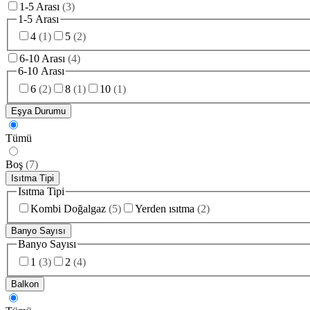
1-5 Arası
(
3
)
1-5 Arası
4
(
1
)
5
(
2
)
6-10 Arası
(
4
)
6-10 Arası
6
(
2
)
8
(
1
)
10
(
1
)
Eşya Durumu
Tümü
Boş
(
7
)
Isıtma Tipi
Isıtma Tipi
Kombi Doğalgaz
(
5
)
Yerden ısıtma
(
2
)
Banyo Sayısı
Banyo Sayısı
1
(
3
)
2
(
4
)
Balkon