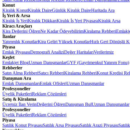
Konut
Kiralık Konut
Kiralık Daire
Günlük Kiralık Daire
Haritada Ara
İş Yeri & Arsa
Kiralık İş Yeri
Kiralık Dükkan
Kiralık İş Yeri Piyasası
Kiralık Arsa
Kiracı Araçları
Kira Değerini Öğren
Ne Kadar Ödeyebilirim
Kiralama Rehberi
Emlakj
İlanlar
Yatırımlık Konutlar
Kira Geliri Yüksek Konutlar
Hızlı Geri Dönüşlü K
Piyasa
Emlak Piyasası
Demografi Analizi
Değer Haritaları
Verilerimiz
Keşfet
Emlakjet Blog
Uzman Danışmanlar
GYF (Gayrimenkul Yatırım Fonu)
Rehberler
Satın Alma Rehberi
Satıcı Rehberi
Kiralama Rehberi
Konut Kredisi Re
Danışman Ara
Emlak Danışmanları
Emlak Ofisleri
Uzman Danışmanlar
Profesyoneller
Üyelik Paketleri
Reklam Çözümleri
Satış & Kiralama
Ücretsiz İlan Verin
Değerini Öğren
Danışman Bul
Uzman Danışmanlar
Profesyoneller
Üyelik Paketleri
Reklam Çözümleri
Piyasa
Satılık Konut Piyasası
Satılık Arsa Piyasası
Satılık Arazi Piyasası
Satılı