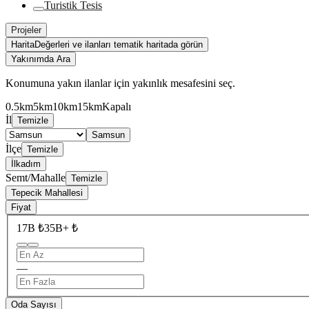
Turistik Tesis
Projeler
Harita
Değerleri ve ilanları tematik haritada görün
Yakınımda Ara
Konumuna yakın ilanlar için yakınlık mesafesini seç.
0.5km
5km
10km
15km
Kapalı
İl
Temizle
Samsun
İlçe
Temizle
İlkadım
Semt/Mahalle
Temizle
Tepecik Mahallesi
Fiyat
17B ₺
35B+ ₺
—
Oda Sayısı