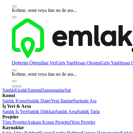
Kelime, semt veya ilan no ile ara...
Değerini Öğren
İlan Ver
Giriş Yap
Hesap Oluştur
Giriş Yap
Hesap O
Kelime, semt veya ilan no ile ara...
Satılık
Kiralık
Yatırım
Danışmanlar
Sat
Konut
Satılık Konut
Satılık Daire
Yeni İlanlar
Haritada Ara
İş Yeri & Arsa
Satılık İş Yeri
Satılık Dükkan
Satılık Arsa
Satılık Tarla
Projeler
Tüm Projeler
Ankara Konut Projeleri
Yeni Projeler
Kaynaklar
Satın Alma Rehberi
Konut Kredisi Rehberi
Uzman Danışmanlar
Emlakj