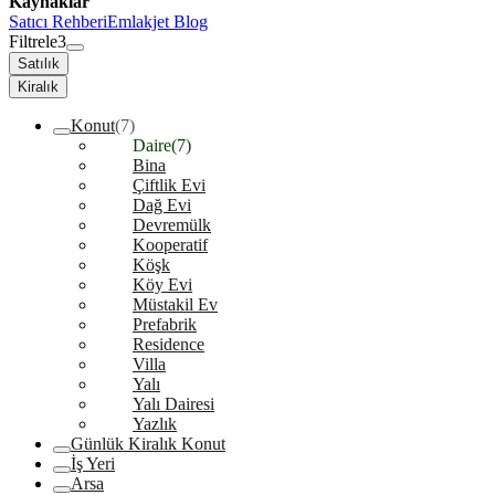
Kaynaklar
Satıcı Rehberi
Emlakjet Blog
Filtrele
3
Satılık
Kiralık
Konut
(7)
Daire
(7)
Bina
Çiftlik Evi
Dağ Evi
Devremülk
Kooperatif
Köşk
Köy Evi
Müstakil Ev
Prefabrik
Residence
Villa
Yalı
Yalı Dairesi
Yazlık
Günlük Kiralık Konut
İş Yeri
Arsa