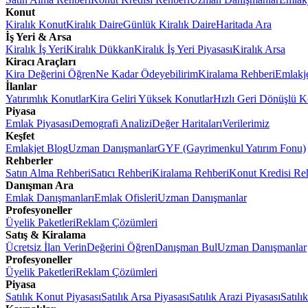
Konut
Kiralık Konut
Kiralık Daire
Günlük Kiralık Daire
Haritada Ara
İş Yeri & Arsa
Kiralık İş Yeri
Kiralık Dükkan
Kiralık İş Yeri Piyasası
Kiralık Arsa
Kiracı Araçları
Kira Değerini Öğren
Ne Kadar Ödeyebilirim
Kiralama Rehberi
Emlakj
İlanlar
Yatırımlık Konutlar
Kira Geliri Yüksek Konutlar
Hızlı Geri Dönüşlü K
Piyasa
Emlak Piyasası
Demografi Analizi
Değer Haritaları
Verilerimiz
Keşfet
Emlakjet Blog
Uzman Danışmanlar
GYF (Gayrimenkul Yatırım Fonu)
Rehberler
Satın Alma Rehberi
Satıcı Rehberi
Kiralama Rehberi
Konut Kredisi Re
Danışman Ara
Emlak Danışmanları
Emlak Ofisleri
Uzman Danışmanlar
Profesyoneller
Üyelik Paketleri
Reklam Çözümleri
Satış & Kiralama
Ücretsiz İlan Verin
Değerini Öğren
Danışman Bul
Uzman Danışmanlar
Profesyoneller
Üyelik Paketleri
Reklam Çözümleri
Piyasa
Satılık Konut Piyasası
Satılık Arsa Piyasası
Satılık Arazi Piyasası
Satılı