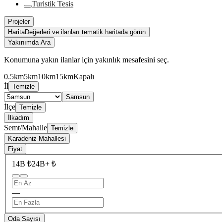
Turistik Tesis
Projeler
Harita
Değerleri ve ilanları tematik haritada görün
Yakınımda Ara
Konumuna yakın ilanlar için yakınlık mesafesini seç.
0.5km
5km
10km
15km
Kapalı
İl
Temizle
Samsun
İlçe
Temizle
İlkadım
Semt/Mahalle
Temizle
Karadeniz Mahallesi
Fiyat
14B ₺
24B+ ₺
—
Oda Sayısı