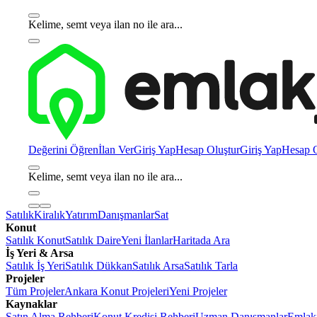
Kelime, semt veya ilan no ile ara...
Değerini Öğren
İlan Ver
Giriş Yap
Hesap Oluştur
Giriş Yap
Hesap O
Kelime, semt veya ilan no ile ara...
Satılık
Kiralık
Yatırım
Danışmanlar
Sat
Konut
Satılık Konut
Satılık Daire
Yeni İlanlar
Haritada Ara
İş Yeri & Arsa
Satılık İş Yeri
Satılık Dükkan
Satılık Arsa
Satılık Tarla
Projeler
Tüm Projeler
Ankara Konut Projeleri
Yeni Projeler
Kaynaklar
Satın Alma Rehberi
Konut Kredisi Rehberi
Uzman Danışmanlar
Emlakj