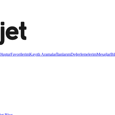
luştur
Favorilerim
Kayıtlı Aramalar
İlanlarım
Değerlemelerim
Mesajlar
Bi
et Blog