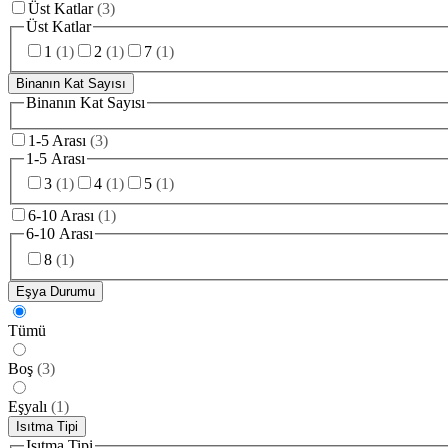
Üst Katlar
(
3
)
Üst Katlar
1
(
1
)
2
(
1
)
7
(
1
)
Binanın Kat Sayısı
Binanın Kat Sayısı
1-5 Arası
(
3
)
1-5 Arası
3
(
1
)
4
(
1
)
5
(
1
)
6-10 Arası
(
1
)
6-10 Arası
8
(
1
)
Eşya Durumu
Tümü
Boş
(
3
)
Eşyalı
(
1
)
Isıtma Tipi
Isıtma Tipi