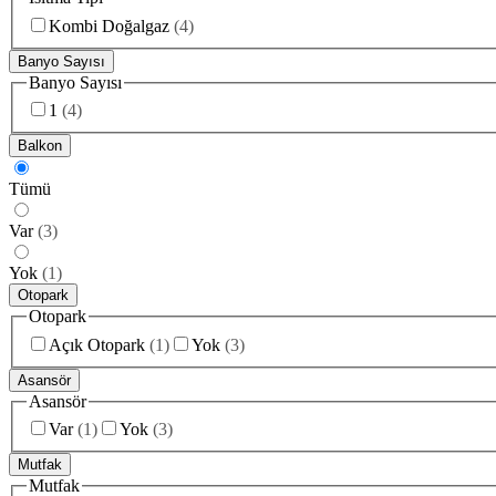
Kombi Doğalgaz
(
4
)
Banyo Sayısı
Banyo Sayısı
1
(
4
)
Balkon
Tümü
Var
(
3
)
Yok
(
1
)
Otopark
Otopark
Açık Otopark
(
1
)
Yok
(
3
)
Asansör
Asansör
Var
(
1
)
Yok
(
3
)
Mutfak
Mutfak