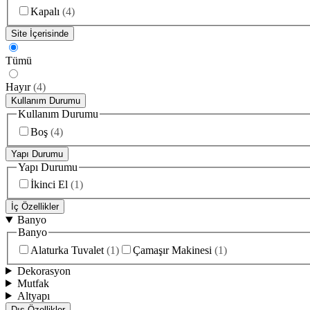
Kapalı
(
4
)
Site İçerisinde
Tümü
Hayır
(
4
)
Kullanım Durumu
Kullanım Durumu
Boş
(
4
)
Yapı Durumu
Yapı Durumu
İkinci El
(
1
)
İç Özellikler
Banyo
Banyo
Alaturka Tuvalet
(
1
)
Çamaşır Makinesi
(
1
)
Dekorasyon
Mutfak
Altyapı
Dış Özellikler