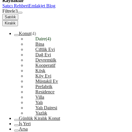
Kaynaklar
Satıcı Rehberi
Emlakjet Blog
Filtrele
3
Satılık
Kiralık
Konut
(4)
Daire
(4)
Bina
Çiftlik Evi
Dağ Evi
Devremülk
Kooperatif
Köşk
Köy Evi
Müstakil Ev
Prefabrik
Residence
Villa
Yalı
Yalı Dairesi
Yazlık
Günlük Kiralık Konut
İş Yeri
Arsa