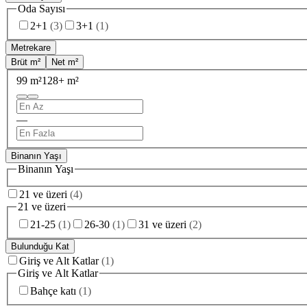
Oda Sayısı
2+1
(
3
)
3+1
(
1
)
Metrekare
Brüt m²
Net m²
99 m²
128+ m²
—
Binanın Yaşı
Binanın Yaşı
21 ve üzeri
(
4
)
21 ve üzeri
21-25
(
1
)
26-30
(
1
)
31 ve üzeri
(
2
)
Bulunduğu Kat
Giriş ve Alt Katlar
(
1
)
Giriş ve Alt Katlar
Bahçe katı
(
1
)