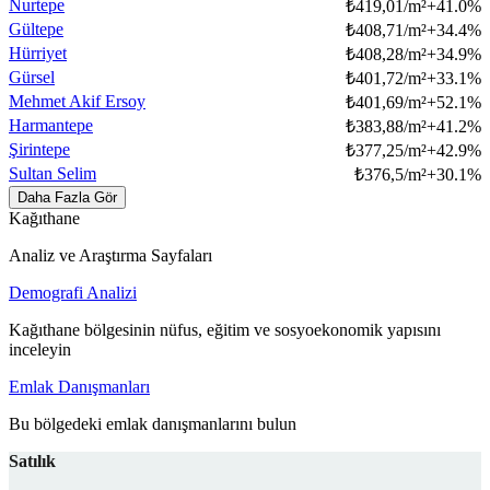
Nurtepe
₺
419,01/m²
+
41.0
%
Gültepe
₺
408,71/m²
+
34.4
%
Hürriyet
₺
408,28/m²
+
34.9
%
Gürsel
₺
401,72/m²
+
33.1
%
Mehmet Akif Ersoy
₺
401,69/m²
+
52.1
%
Harmantepe
₺
383,88/m²
+
41.2
%
Şirintepe
₺
377,25/m²
+
42.9
%
Sultan Selim
₺
376,5/m²
+
30.1
%
Daha Fazla Gör
Kağıthane
Analiz ve Araştırma Sayfaları
Demografi Analizi
Kağıthane bölgesinin nüfus, eğitim ve sosyoekonomik yapısını
inceleyin
Emlak Danışmanları
Bu bölgedeki emlak danışmanlarını bulun
Satılık