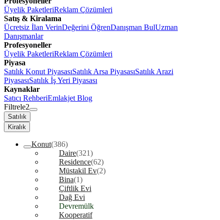
Profesyoneller
Üyelik Paketleri
Reklam Çözümleri
Satış & Kiralama
Ücretsiz İlan Verin
Değerini Öğren
Danışman Bul
Uzman
Danışmanlar
Profesyoneller
Üyelik Paketleri
Reklam Çözümleri
Piyasa
Satılık Konut Piyasası
Satılık Arsa Piyasası
Satılık Arazi
Piyasası
Satılık İş Yeri Piyasası
Kaynaklar
Satıcı Rehberi
Emlakjet Blog
Filtrele
2
Satılık
Kiralık
Konut
(386)
Daire
(321)
Residence
(62)
Müstakil Ev
(2)
Bina
(1)
Çiftlik Evi
Dağ Evi
Devremülk
Kooperatif