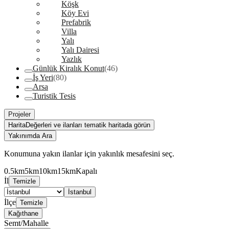
Köşk
Köy Evi
Prefabrik
Villa
Yalı
Yalı Dairesi
Yazlık
Günlük Kiralık Konut
(46)
İş Yeri
(80)
Arsa
Turistik Tesis
Projeler
Harita
Değerleri ve ilanları tematik haritada görün
Yakınımda Ara
Konumuna yakın ilanlar için yakınlık mesafesini seç.
0.5km
5km
10km
15km
Kapalı
İl
Temizle
İstanbul
İlçe
Temizle
Kağıthane
Semt/Mahalle