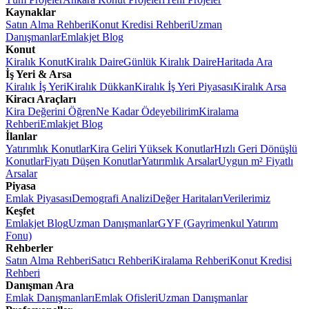
Kaynaklar
Satın Alma Rehberi
Konut Kredisi Rehberi
Uzman
Danışmanlar
Emlakjet Blog
Konut
Kiralık Konut
Kiralık Daire
Günlük Kiralık Daire
Haritada Ara
İş Yeri & Arsa
Kiralık İş Yeri
Kiralık Dükkan
Kiralık İş Yeri Piyasası
Kiralık Arsa
Kiracı Araçları
Kira Değerini Öğren
Ne Kadar Ödeyebilirim
Kiralama
Rehberi
Emlakjet Blog
İlanlar
Yatırımlık Konutlar
Kira Geliri Yüksek Konutlar
Hızlı Geri Dönüşlü
Konutlar
Fiyatı Düşen Konutlar
Yatırımlık Arsalar
Uygun m² Fiyatlı
Arsalar
Piyasa
Emlak Piyasası
Demografi Analizi
Değer Haritaları
Verilerimiz
Keşfet
Emlakjet Blog
Uzman Danışmanlar
GYF (Gayrimenkul Yatırım
Fonu)
Rehberler
Satın Alma Rehberi
Satıcı Rehberi
Kiralama Rehberi
Konut Kredisi
Rehberi
Danışman Ara
Emlak Danışmanları
Emlak Ofisleri
Uzman Danışmanlar