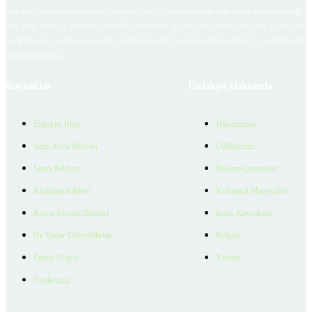
Emlakjet.com internet sitesi ve Emlakjet mobil uygulamalarında kullanıcılar tarafından sağlana
ilan, bilgi, içerik ve görselin gerçekliği, orijinalliği, güvenilirliği ve doğruluğuna ilişkin soru
içerikleri giren kullanıcıya ait olup, Emlakjet'in bu hususlarla ilgili herhangi bir sorumluluğu
bulunmamaktadır.
Kaynaklar
Emlakjet Hakkında
Emlakjet Blog
Hakkımızda
Satın Alma Rehberi
Ödüllerimiz
Satıcı Rehberi
Reklam Çözümleri
Kiralama Rehberi
Kurumsal Materyaller
Konut Kredisi Rehberi
İnsan Kaynakları
Ne Kadar Ödeyebilirim
İletişim
Emlak Değeri
Yardım
Verilerimiz