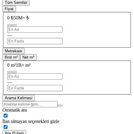
Tüm Semtler
Fiyat
0 ₺
50M+ ₺
—
Metrekare
Brüt m²
Net m²
0 m²
1B+ m²
—
Arama Kelimesi
Otomatik ara
İlan olmayan seçenekleri gizle
Ara (0 ilan)