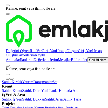
Kelime, semt veya ilan no ile ara...
Değerini Öğren
İlan Ver
Giriş Yap
Hesap Oluştur
Giriş Yap
Hesap
Oluştur
Favorilerim
Kayıtlı
Aramalar
İlanlarım
Değerlemelerim
Mesajlar
Bildirimler
Geri Bildirim
Kelime, semt veya ilan no ile ara...
Satılık
Kiralık
Yatırım
Danışmanlar
Sat
Konut
Satılık Konut
Satılık Daire
Yeni İlanlar
Haritada Ara
İş Yeri & Arsa
Satılık İş Yeri
Satılık Dükkan
Satılık Arsa
Satılık Tarla
Projeler
Tüm Projeler
Ankara Konut Projeleri
Yeni Projeler