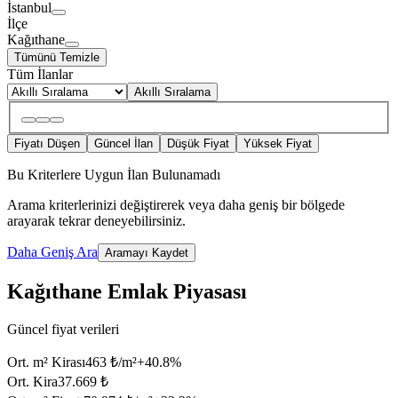
İstanbul
İlçe
Kağıthane
Tümünü Temizle
Tüm İlanlar
Akıllı Sıralama
Fiyatı Düşen
Güncel İlan
Düşük Fiyat
Yüksek Fiyat
Bu Kriterlere Uygun İlan Bulunamadı
Arama kriterlerinizi değiştirerek veya daha geniş bir bölgede
arayarak tekrar deneyebilirsiniz.
Daha Geniş Ara
Aramayı Kaydet
Kağıthane Emlak Piyasası
Güncel fiyat verileri
Ort. m² Kirası
463 ₺/m²
+
40.8
%
Ort. Kira
37.669 ₺