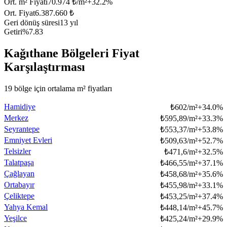
Ort. m² Fiyatı
70.974 ₺/m²
+
32.2
%
Ort. Fiyat
6.387.660 ₺
Geri dönüş süresi
13 yıl
Getiri
%7.83
Kağıthane Bölgeleri Fiyat
Karşılaştırması
19 bölge için ortalama m² fiyatları
Hamidiye
₺
602/m²
+
34.0
%
Merkez
₺
595,89/m²
+
33.3
%
Seyrantepe
₺
553,37/m²
+
53.8
%
Emniyet Evleri
₺
509,63/m²
+
52.7
%
Telsizler
₺
471,6/m²
+
32.5
%
Talatpaşa
₺
466,55/m²
+
37.1
%
Çağlayan
₺
458,68/m²
+
35.6
%
Ortabayır
₺
455,98/m²
+
33.1
%
Çeliktepe
₺
453,25/m²
+
37.4
%
Yahya Kemal
₺
448,14/m²
+
45.7
%
Yeşilce
₺
425,24/m²
+
29.9
%