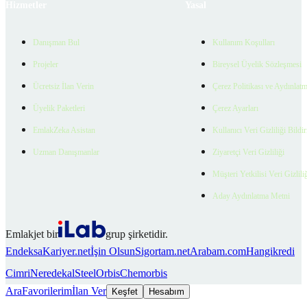
Hizmetler
Yasal
Danışman Bul
Kullanım Koşulları
Projeler
Bireysel Üyelik Sözleşmesi
Ücretsiz İlan Verin
Çerez Politikası ve Aydınlat
Üyelik Paketleri
Çerez Ayarları
EmlakZeka Asistan
Kullanıcı Veri Gizliliği Bildi
Uzman Danışmanlar
Ziyaretçi Veri Gizliliği
Müşteri Yetkilisi Veri Gizlili
Aday Aydınlatma Metni
Emlakjet bir
grup şirketidir.
Endeksa
Kariyer.net
İşin Olsun
Sigortam.net
Arabam.com
Hangikredi
Cimri
Neredekal
SteelOrbis
Chemorbis
Ara
Favorilerim
İlan Ver
Keşfet
Hesabım