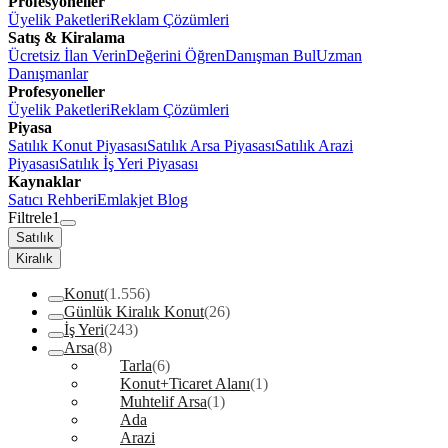
Profesyoneller
Üyelik Paketleri
Reklam Çözümleri
Satış & Kiralama
Ücretsiz İlan Verin
Değerini Öğren
Danışman Bul
Uzman
Danışmanlar
Profesyoneller
Üyelik Paketleri
Reklam Çözümleri
Piyasa
Satılık Konut Piyasası
Satılık Arsa Piyasası
Satılık Arazi
Piyasası
Satılık İş Yeri Piyasası
Kaynaklar
Satıcı Rehberi
Emlakjet Blog
Filtrele
1
Satılık
Kiralık
Konut
(1.556)
Günlük Kiralık Konut
(26)
İş Yeri
(243)
Arsa
(8)
Tarla
(6)
Konut+Ticaret Alanı
(1)
Muhtelif Arsa
(1)
Ada
Arazi