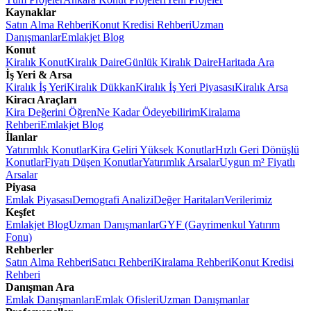
Kaynaklar
Satın Alma Rehberi
Konut Kredisi Rehberi
Uzman
Danışmanlar
Emlakjet Blog
Konut
Kiralık Konut
Kiralık Daire
Günlük Kiralık Daire
Haritada Ara
İş Yeri & Arsa
Kiralık İş Yeri
Kiralık Dükkan
Kiralık İş Yeri Piyasası
Kiralık Arsa
Kiracı Araçları
Kira Değerini Öğren
Ne Kadar Ödeyebilirim
Kiralama
Rehberi
Emlakjet Blog
İlanlar
Yatırımlık Konutlar
Kira Geliri Yüksek Konutlar
Hızlı Geri Dönüşlü
Konutlar
Fiyatı Düşen Konutlar
Yatırımlık Arsalar
Uygun m² Fiyatlı
Arsalar
Piyasa
Emlak Piyasası
Demografi Analizi
Değer Haritaları
Verilerimiz
Keşfet
Emlakjet Blog
Uzman Danışmanlar
GYF (Gayrimenkul Yatırım
Fonu)
Rehberler
Satın Alma Rehberi
Satıcı Rehberi
Kiralama Rehberi
Konut Kredisi
Rehberi
Danışman Ara
Emlak Danışmanları
Emlak Ofisleri
Uzman Danışmanlar