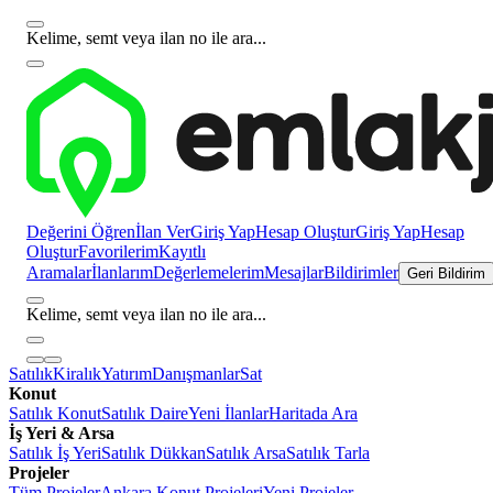
Kelime, semt veya ilan no ile ara...
Değerini Öğren
İlan Ver
Giriş Yap
Hesap Oluştur
Giriş Yap
Hesap
Oluştur
Favorilerim
Kayıtlı
Aramalar
İlanlarım
Değerlemelerim
Mesajlar
Bildirimler
Geri Bildirim
Kelime, semt veya ilan no ile ara...
Satılık
Kiralık
Yatırım
Danışmanlar
Sat
Konut
Satılık Konut
Satılık Daire
Yeni İlanlar
Haritada Ara
İş Yeri & Arsa
Satılık İş Yeri
Satılık Dükkan
Satılık Arsa
Satılık Tarla
Projeler
Tüm Projeler
Ankara Konut Projeleri
Yeni Projeler