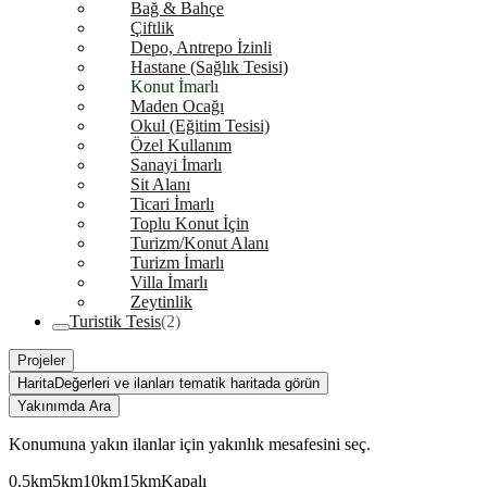
Bağ & Bahçe
Çiftlik
Depo, Antrepo İzinli
Hastane (Sağlık Tesisi)
Konut İmarlı
Maden Ocağı
Okul (Eğitim Tesisi)
Özel Kullanım
Sanayi İmarlı
Sit Alanı
Ticari İmarlı
Toplu Konut İçin
Turizm/Konut Alanı
Turizm İmarlı
Villa İmarlı
Zeytinlik
Turistik Tesis
(2)
Projeler
Harita
Değerleri ve ilanları tematik haritada görün
Yakınımda Ara
Konumuna yakın ilanlar için yakınlık mesafesini seç.
0.5km
5km
10km
15km
Kapalı