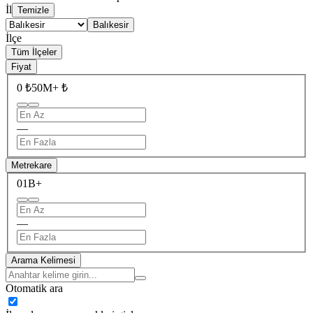
İl
Temizle
Balıkesir
İlçe
Tüm İlçeler
Fiyat
0 ₺
50M+ ₺
—
Metrekare
0
1B+
—
Arama Kelimesi
Otomatik ara