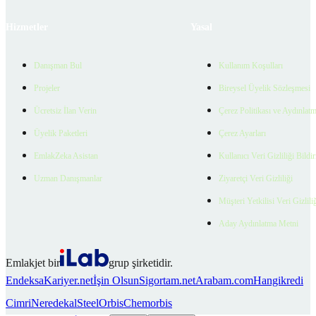
Hizmetler
Yasal
Danışman Bul
Kullanım Koşulları
Projeler
Bireysel Üyelik Sözleşmesi
Ücretsiz İlan Verin
Çerez Politikası ve Aydınlat
Üyelik Paketleri
Çerez Ayarları
EmlakZeka Asistan
Kullanıcı Veri Gizliliği Bildi
Uzman Danışmanlar
Ziyaretçi Veri Gizliliği
Müşteri Yetkilisi Veri Gizlili
Aday Aydınlatma Metni
Emlakjet bir
grup şirketidir.
Endeksa
Kariyer.net
İşin Olsun
Sigortam.net
Arabam.com
Hangikredi
Cimri
Neredekal
SteelOrbis
Chemorbis