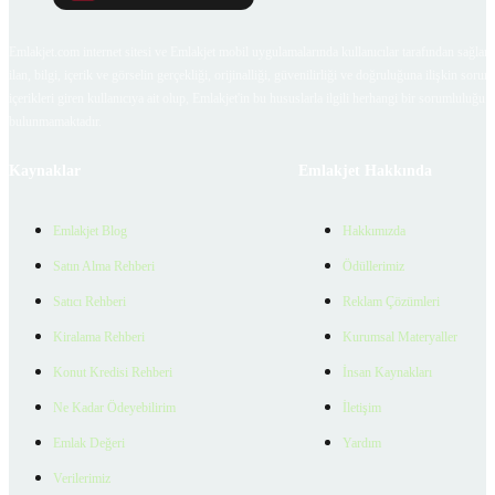
Emlakjet.com internet sitesi ve Emlakjet mobil uygulamalarında kullanıcılar tarafından sağlana
ilan, bilgi, içerik ve görselin gerçekliği, orijinalliği, güvenilirliği ve doğruluğuna ilişkin soru
içerikleri giren kullanıcıya ait olup, Emlakjet'in bu hususlarla ilgili herhangi bir sorumluluğu
bulunmamaktadır.
Kaynaklar
Emlakjet Hakkında
Emlakjet Blog
Hakkımızda
Satın Alma Rehberi
Ödüllerimiz
Satıcı Rehberi
Reklam Çözümleri
Kiralama Rehberi
Kurumsal Materyaller
Konut Kredisi Rehberi
İnsan Kaynakları
Ne Kadar Ödeyebilirim
İletişim
Emlak Değeri
Yardım
Verilerimiz