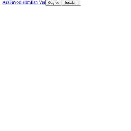
Ara
Favorilerim
İlan Ver
Keşfet
Hesabım