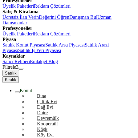
Profesyoneller
Üyelik Paketleri
Reklam Çözümleri
Satış & Kiralama
Ücretsiz İlan Verin
Değerini Öğren
Danışman Bul
Uzman
Danışmanlar
Profesyoneller
Üyelik Paketleri
Reklam Çözümleri
Piyasa
Satılık Konut Piyasası
Satılık Arsa Piyasası
Satılık Arazi
Piyasası
Satılık İş Yeri Piyasası
Kaynaklar
Satıcı Rehberi
Emlakjet Blog
Filtrele
3
Satılık
Kiralık
Konut
Bina
Çiftlik Evi
Dağ Evi
Daire
Devremülk
Kooperatif
Köşk
Köy Evi