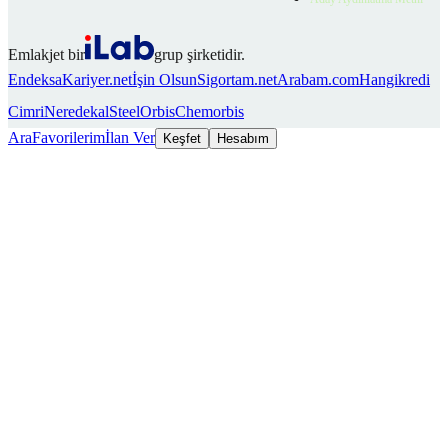
Emlakjet bir
grup şirketidir.
Endeksa
Kariyer.net
İşin Olsun
Sigortam.net
Arabam.com
Hangikredi
Cimri
Neredekal
SteelOrbis
Chemorbis
Ara
Favorilerim
İlan Ver
Keşfet
Hesabım