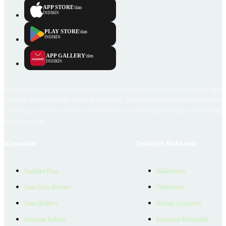
APP STORE
'dan
İNDİRİN
PLAY STORE
'dan
İNDİRİN
APP GALLERY
'den
İNDİRİN
Emlakjet.com internet sitesi ve Emlakjet mobil uygulamalarında kullanıcılar tarafından sağlana
ilan, bilgi, içerik ve görselin gerçekliği, orijinalliği, güvenilirliği ve doğruluğuna ilişkin soru
içerikleri giren kullanıcıya ait olup, Emlakjet'in bu hususlarla ilgili herhangi bir sorumluluğu
bulunmamaktadır.
Kaynaklar
Emlakjet Hakkında
Emlakjet Blog
Hakkımızda
Satın Alma Rehberi
Ödüllerimiz
Satıcı Rehberi
Reklam Çözümleri
Kiralama Rehberi
Kurumsal Materyaller