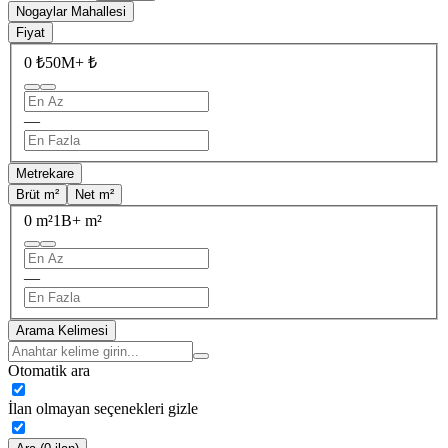
Nogaylar Mahallesi
Fiyat
0 ₺
50M+ ₺
—
Metrekare
Brüt m²
Net m²
0 m²
1B+ m²
—
Arama Kelimesi
Otomatik ara
İlan olmayan seçenekleri gizle