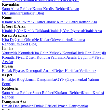
Kaynaklar
Satın Alma Rehberi
Konut Kredisi Rehberi
Uzman
Danışmanlar
Emlakjet Blog
Konut
Kiralık Konut
Kiralık Daire
Günlük Kiralık Daire
Haritada Ara
İş Yeri & Arsa
Kiralık İş Yeri
Kiralık Dükkan
Kiralık İş Yeri Piyasası
Kiralık Arsa
Kiracı Araçları
Kira Değerini Öğren
Ne Kadar Ödeyebilirim
Kiralama
Rehberi
Emlakjet Blog
İlanlar
Yatırımlık Konutlar
Kira Geliri Yüksek Konutlar
Hızlı Geri Dönüşlü
Konutlar
Fiyatı Düşen Konutlar
Yatırımlık Arsalar
Uygun m² Fiyatlı
Arsalar
Piyasa
Emlak Piyasası
Demografi Analizi
Değer Haritaları
Verilerimiz
Keşfet
Emlakjet Blog
Uzman Danışmanlar
GYF (Gayrimenkul Yatırım
Fonu)
Rehberler
Satın Alma Rehberi
Satıcı Rehberi
Kiralama Rehberi
Konut Kredisi
Rehberi
Danışman Ara
Emlak Danışmanları
Emlak Ofisleri
Uzman Danışmanlar