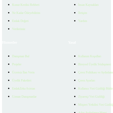
Konut Kredisi Rehberi
İnsan Kaynakları
Ne Kadar Ödeyebilirim
İletişim
Emlak Değeri
Yardım
Verilerimiz
Hizmetler
Yasal
Danışman Bul
Kullanım Koşulları
Projeler
Bireysel Üyelik Sözleşmesi
Ücretsiz İlan Verin
Çerez Politikası ve Aydınlat
Üyelik Paketleri
Çerez Ayarları
EmlakZeka Asistan
Kullanıcı Veri Gizliliği Bildi
Uzman Danışmanlar
Ziyaretçi Veri Gizliliği
Müşteri Yetkilisi Veri Gizlili
Aday Aydınlatma Metni