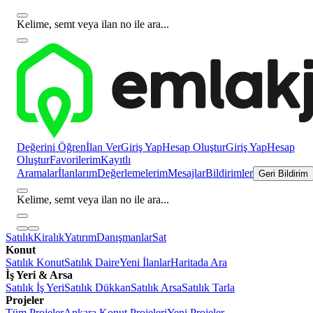
Kelime, semt veya ilan no ile ara...
Değerini Öğren
İlan Ver
Giriş Yap
Hesap Oluştur
Giriş Yap
Hesap
Oluştur
Favorilerim
Kayıtlı
Aramalar
İlanlarım
Değerlemelerim
Mesajlar
Bildirimler
Geri Bildirim
Kelime, semt veya ilan no ile ara...
Satılık
Kiralık
Yatırım
Danışmanlar
Sat
Konut
Satılık Konut
Satılık Daire
Yeni İlanlar
Haritada Ara
İş Yeri & Arsa
Satılık İş Yeri
Satılık Dükkan
Satılık Arsa
Satılık Tarla
Projeler
Tüm Projeler
Ankara Konut Projeleri
Yeni Projeler