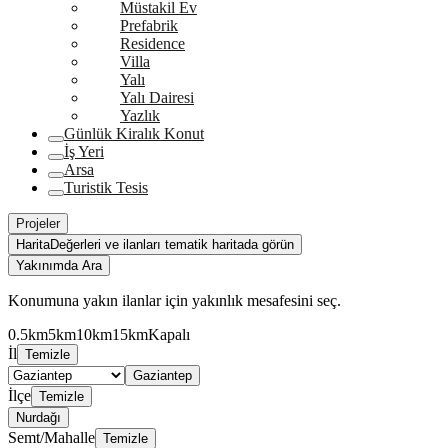
Müstakil Ev
Prefabrik
Residence
Villa
Yalı
Yalı Dairesi
Yazlık
Günlük Kiralık Konut
İş Yeri
Arsa
Turistik Tesis
Projeler
Harita
Değerleri ve ilanları tematik haritada görün
Yakınımda Ara
Konumuna yakın ilanlar için yakınlık mesafesini seç.
0.5km
5km
10km
15km
Kapalı
İl
Temizle
Gaziantep
İlçe
Temizle
Nurdağı
Semt/Mahalle
Temizle