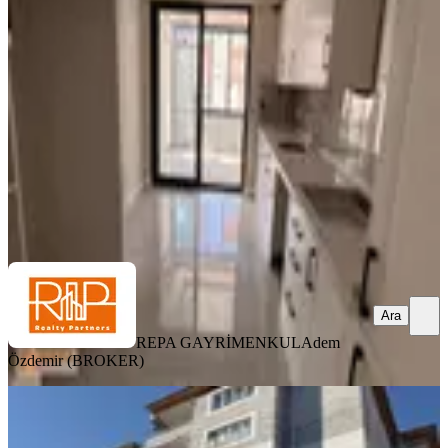
Şahinbey, Beştepe Mahallesi
2.5+1
·
120 m²
·
6. Kat
·
06.08.2026
25.000 ₺
REPA GAYRİMENKUL
Adem Özdemir (BROKER)
Ara
Ara
REPA GAYRİMENKUL
Adem
Özdemir (BROKER)
YENİ
Seç Emlak'tan Serinevler Gri
Binalarda 2+1 Kiralık Daire