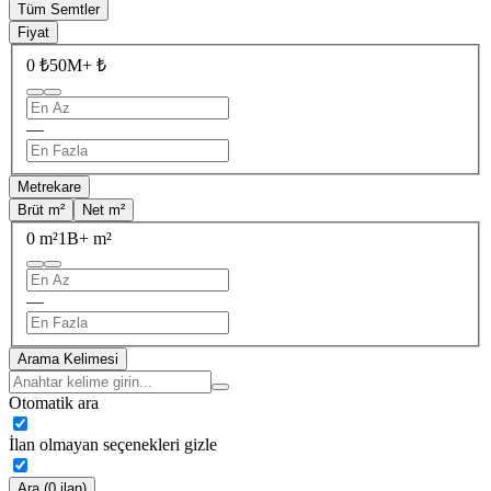
Tüm Semtler
Fiyat
0 ₺
50M+ ₺
—
Metrekare
Brüt m²
Net m²
0 m²
1B+ m²
—
Arama Kelimesi
Otomatik ara
İlan olmayan seçenekleri gizle
Ara (0 ilan)