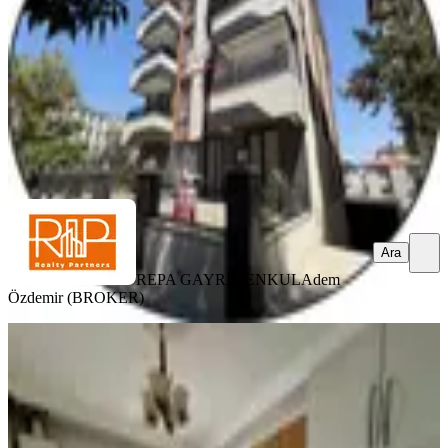
2+1
·
120 m²
·
3. Kat
·
07.08.2026
31.000 ₺
REPA GAYRİMENKUL
Adem Özdemir (BROKER)
Ara
Ara
REPA GAYRİMENKUL
Adem
Özdemir (BROKER)
YENİ
Yeditepe Emlak'tan Şehitgazi De
Kiralık Daire !!!!!!!!
Şahinbey, Mavikent Mahallesi
3+1
·
140 m²
·
2. Kat
·
07.08.2026