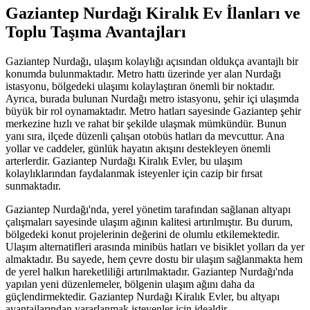
Gaziantep Nurdağı Kiralık Ev İlanları ve
Toplu Taşıma Avantajları
Gaziantep Nurdağı, ulaşım kolaylığı açısından oldukça avantajlı bir
konumda bulunmaktadır. Metro hattı üzerinde yer alan Nurdağı
istasyonu, bölgedeki ulaşımı kolaylaştıran önemli bir noktadır.
Ayrıca, burada bulunan Nurdağı metro istasyonu, şehir içi ulaşımda
büyük bir rol oynamaktadır. Metro hatları sayesinde Gaziantep şehir
merkezine hızlı ve rahat bir şekilde ulaşmak mümkündür. Bunun
yanı sıra, ilçede düzenli çalışan otobüs hatları da mevcuttur. Ana
yollar ve caddeler, günlük hayatın akışını destekleyen önemli
arterlerdir. Gaziantep Nurdağı Kiralık Evler, bu ulaşım
kolaylıklarından faydalanmak isteyenler için cazip bir fırsat
sunmaktadır.
Gaziantep Nurdağı'nda, yerel yönetim tarafından sağlanan altyapı
çalışmaları sayesinde ulaşım ağının kalitesi artırılmıştır. Bu durum,
bölgedeki konut projelerinin değerini de olumlu etkilemektedir.
Ulaşım alternatifleri arasında minibüs hatları ve bisiklet yolları da yer
almaktadır. Bu sayede, hem çevre dostu bir ulaşım sağlanmakta hem
de yerel halkın hareketliliği artırılmaktadır. Gaziantep Nurdağı'nda
yapılan yeni düzenlemeler, bölgenin ulaşım ağını daha da
güçlendirmektedir. Gaziantep Nurdağı Kiralık Evler, bu altyapı
avantajlarından yararlanmak isteyenler için idealdir.