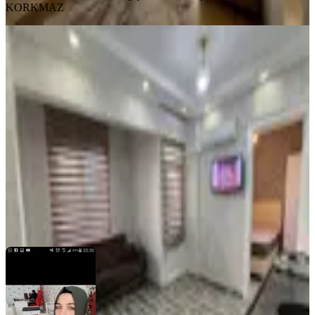
KORKMAZ
YENİ
Güneykette Kiralık 1+1 Klimalı ,
Balkonlu Eşyalı Stüdyo Daire
Şahinbey, Güneykent Mahallesi
1+1
·
50 m²
·
Yüksek giriş
·
07.08.2026
14.500 ₺
REAL GAYRİMENKUL
ZEYNEP ÇELEBİOĞLU
Ara