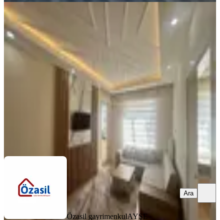
YENİ
Güneykent Mh Memur Binası Kiralık
Eşyalı Rezidans Daire
Şahinbey, Güneykent Mahallesi
2+0
·
65 m²
·
3. Kat
·
07.08.2026
18.500 ₺
Özasil gayrimenkul
AYŞE KORKMAZ
Ara
Ara
Özasil gayrimenkul
AYŞE