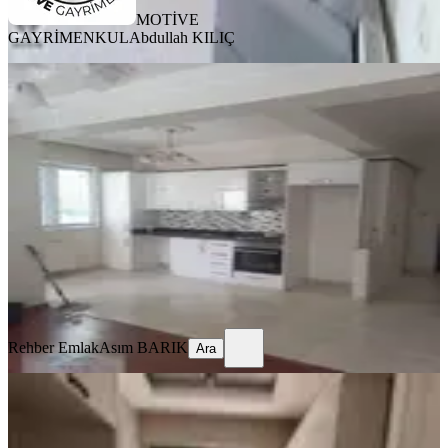
MOTİVE
GAYRİMENKUL
Abdullah KILIÇ
YENİ
Rehber Emlak'tan Güneykentte
Kiralık 2+1 Daire
Şahinbey, Güneykent Mahallesi
2+1
·
110 m²
·
Düz Giriş (Zemin)
·
07.08.2026
15.000 ₺
Rehber Emlak
Asım BARIK
Ara
Rehber Emlak
Asım BARIK
Ara
YENİ
Repa Gayrimenkul Büşra
Özkalender'den Onkoloji'de 2,5+1
Kiralık