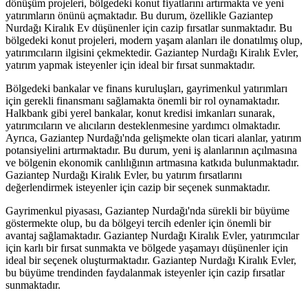
dönüşüm projeleri, bölgedeki konut fiyatlarını artırmakta ve yeni
yatırımların önünü açmaktadır. Bu durum, özellikle Gaziantep
Nurdağı Kiralık Ev düşünenler için cazip fırsatlar sunmaktadır. Bu
bölgedeki konut projeleri, modern yaşam alanları ile donatılmış olup,
yatırımcıların ilgisini çekmektedir. Gaziantep Nurdağı Kiralık Evler,
yatırım yapmak isteyenler için ideal bir fırsat sunmaktadır.
Bölgedeki bankalar ve finans kuruluşları, gayrimenkul yatırımları
için gerekli finansmanı sağlamakta önemli bir rol oynamaktadır.
Halkbank gibi yerel bankalar, konut kredisi imkanları sunarak,
yatırımcıların ve alıcıların desteklenmesine yardımcı olmaktadır.
Ayrıca, Gaziantep Nurdağı'nda gelişmekte olan ticari alanlar, yatırım
potansiyelini artırmaktadır. Bu durum, yeni iş alanlarının açılmasına
ve bölgenin ekonomik canlılığının artmasına katkıda bulunmaktadır.
Gaziantep Nurdağı Kiralık Evler, bu yatırım fırsatlarını
değerlendirmek isteyenler için cazip bir seçenek sunmaktadır.
Gayrimenkul piyasası, Gaziantep Nurdağı'nda sürekli bir büyüme
göstermekte olup, bu da bölgeyi tercih edenler için önemli bir
avantaj sağlamaktadır. Gaziantep Nurdağı Kiralık Evler, yatırımcılar
için karlı bir fırsat sunmakta ve bölgede yaşamayı düşünenler için
ideal bir seçenek oluşturmaktadır. Gaziantep Nurdağı Kiralık Evler,
bu büyüme trendinden faydalanmak isteyenler için cazip fırsatlar
sunmaktadır.