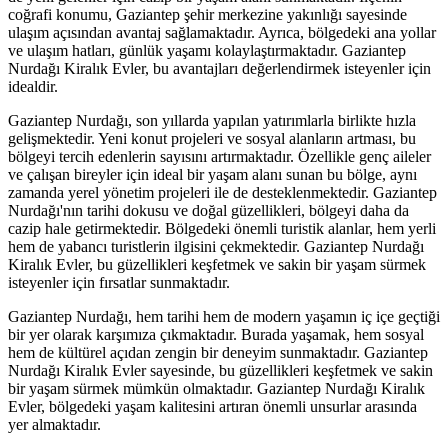
coğrafi konumu, Gaziantep şehir merkezine yakınlığı sayesinde
ulaşım açısından avantaj sağlamaktadır. Ayrıca, bölgedeki ana yollar
ve ulaşım hatları, günlük yaşamı kolaylaştırmaktadır. Gaziantep
Nurdağı Kiralık Evler, bu avantajları değerlendirmek isteyenler için
idealdir.
Gaziantep Nurdağı, son yıllarda yapılan yatırımlarla birlikte hızla
gelişmektedir. Yeni konut projeleri ve sosyal alanların artması, bu
bölgeyi tercih edenlerin sayısını artırmaktadır. Özellikle genç aileler
ve çalışan bireyler için ideal bir yaşam alanı sunan bu bölge, aynı
zamanda yerel yönetim projeleri ile de desteklenmektedir. Gaziantep
Nurdağı'nın tarihi dokusu ve doğal güzellikleri, bölgeyi daha da
cazip hale getirmektedir. Bölgedeki önemli turistik alanlar, hem yerli
hem de yabancı turistlerin ilgisini çekmektedir. Gaziantep Nurdağı
Kiralık Evler, bu güzellikleri keşfetmek ve sakin bir yaşam sürmek
isteyenler için fırsatlar sunmaktadır.
Gaziantep Nurdağı, hem tarihi hem de modern yaşamın iç içe geçtiği
bir yer olarak karşımıza çıkmaktadır. Burada yaşamak, hem sosyal
hem de kültürel açıdan zengin bir deneyim sunmaktadır. Gaziantep
Nurdağı Kiralık Evler sayesinde, bu güzellikleri keşfetmek ve sakin
bir yaşam sürmek mümkün olmaktadır. Gaziantep Nurdağı Kiralık
Evler, bölgedeki yaşam kalitesini artıran önemli unsurlar arasında
yer almaktadır.