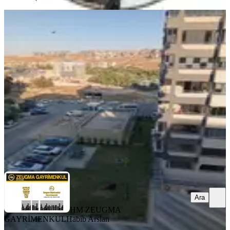
YENİ
H.arslan'dan Ertuğrulgazi'de Sıfır
Ayarında 3.5+1 Kiralık
Şahinbey, Ertuğrulgazi Mahallesi
3+1
·
190 m²
·
7. Kat
·
07.08.2026
33.000 ₺
HM ZEUGMA GAYRİMENKUL
Habib Arslan
Ara
Ara
HM ZEUGMA
GAYRİMENKUL
Habib Arslan