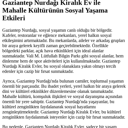
Gaziantep Nurdağı Kiralık Ev ile
Mahalle Kültürünün Sosyal Yaşama
Etkileri
Gaziantep Nurdağı, sosyal yaşamın canlı olduğu bir bölgedir.
Kafeler, restoranlar ve eğlence mekanları, yerel halkın sosyal
etkileşimini artırmaktadır. Bu mekanlarda, aileler ve arkadaş grupları
bir araya gelerek keyifli zaman geçirebilmektedir. Özellikle
bölgedeki parklar, açık hava etkinlikleri için ideal alanlar
sunmaktadır. Vali M. Lütfullah Bilgin Parkı gibi sosyal alanlar, hem
dinlenme hem de spor aktiviteleri için kullanılmaktadır. Gaziantep
Nurdağı Kiralık Evler, bu sosyal olanaklara yakın olmayı tercih
edenler için cazip bir fırsat sunmaktadır.
Ayrıca, Gaziantep Nurdağı'nda bulunan camiler, toplumsal yaşamın
önemli bir parçasıdır. Bu ibadet yerleri, yerel halkın bir araya gelerek
dini ve kültürel etkinlikler düzenlemesine olanak tanımaktadır.
Mahalle kültürü, komşuluk ilişkileri ve sosyal dayanışma açısından
önemli bir yere sahiptir. Gaziantep Nurdağı'nda yaşayanlar, bu
kültürel zenginlikten faydalanarak sosyal hayatlarını
zenginleştirmektedir. Gaziantep Nurdağı Kiralık Evler, bu kültürel
zenginlikten faydalanmak isteyenler için cazip bir fırsat sunmaktadır.
Bu nedenle, Gaziantep Nurdağı Kiralık Evler, sadece bir yaşam