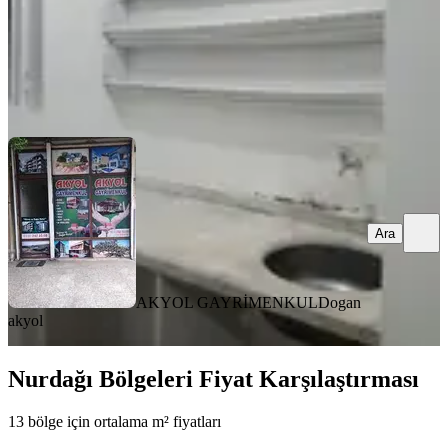
AKYOL GAYRİMENKUL
Dogan akyol
Ara
Ara
AKYOL GAYRİMENKUL
Dogan
akyol
Nurdağı Bölgeleri Fiyat Karşılaştırması
13 bölge için ortalama m² fiyatları