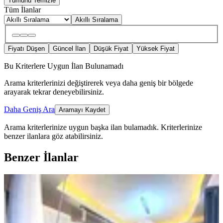
Tümünü Temizle
Tüm İlanlar
Akıllı Sıralama
Fiyatı Düşen
Güncel İlan
Düşük Fiyat
Yüksek Fiyat
Bu Kriterlere Uygun İlan Bulunamadı
Arama kriterlerinizi değiştirerek veya daha geniş bir bölgede
arayarak tekrar deneyebilirsiniz.
Daha Geniş Ara
Aramayı Kaydet
Arama kriterlerinize uygun başka ilan bulamadık.
Kriterlerinize
benzer ilanlara göz atabilirsiniz.
Benzer İlanlar
YENİ
Göktürk Mah Oturuma Hazır Kiralık
Lüx Daire
Şehitkamil, Göktürk Mahallesi