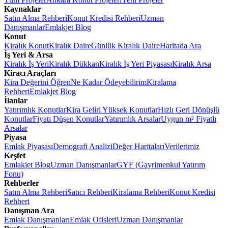
Kaynaklar
Satın Alma Rehberi
Konut Kredisi Rehberi
Uzman
Danışmanlar
Emlakjet Blog
Konut
Kiralık Konut
Kiralık Daire
Günlük Kiralık Daire
Haritada Ara
İş Yeri & Arsa
Kiralık İş Yeri
Kiralık Dükkan
Kiralık İş Yeri Piyasası
Kiralık Arsa
Kiracı Araçları
Kira Değerini Öğren
Ne Kadar Ödeyebilirim
Kiralama
Rehberi
Emlakjet Blog
İlanlar
Yatırımlık Konutlar
Kira Geliri Yüksek Konutlar
Hızlı Geri Dönüşlü
Konutlar
Fiyatı Düşen Konutlar
Yatırımlık Arsalar
Uygun m² Fiyatlı
Arsalar
Piyasa
Emlak Piyasası
Demografi Analizi
Değer Haritaları
Verilerimiz
Keşfet
Emlakjet Blog
Uzman Danışmanlar
GYF (Gayrimenkul Yatırım
Fonu)
Rehberler
Satın Alma Rehberi
Satıcı Rehberi
Kiralama Rehberi
Konut Kredisi
Rehberi
Danışman Ara
Emlak Danışmanları
Emlak Ofisleri
Uzman Danışmanlar