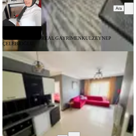
Ara
REAL GAYRİMENKUL
ZEYNEP
ÇELEBİOĞLU
YENİ
Onkoloji Hisar Rezidansta 1+1 Eşyalı
Kiralık Daire
Şahinbey, Beştepe Mahallesi
1+1
·
80 m²
·
3. Kat
·
07.08.2026
12.500 ₺
tanev gyo
Sümeyir Kızılkaya
Ara