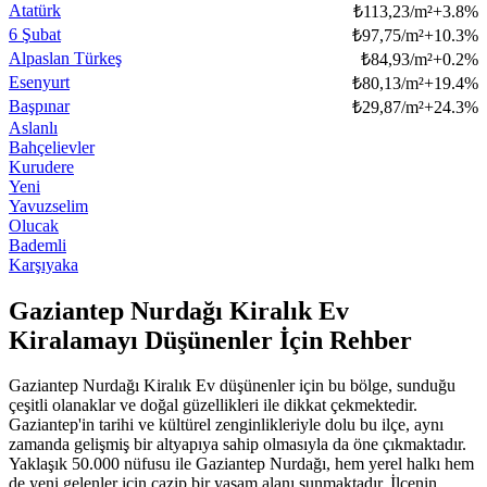
Atatürk
₺
113,23/m²
+
3.8
%
6 Şubat
₺
97,75/m²
+
10.3
%
Alpaslan Türkeş
₺
84,93/m²
+
0.2
%
Esenyurt
₺
80,13/m²
+
19.4
%
Başpınar
₺
29,87/m²
+
24.3
%
Aslanlı
Bahçelievler
Kurudere
Yeni
Yavuzselim
Olucak
Bademli
Karşıyaka
Gaziantep Nurdağı Kiralık Ev
Kiralamayı Düşünenler İçin Rehber
Gaziantep Nurdağı Kiralık Ev düşünenler için bu bölge, sunduğu
çeşitli olanaklar ve doğal güzellikleri ile dikkat çekmektedir.
Gaziantep'in tarihi ve kültürel zenginlikleriyle dolu bu ilçe, aynı
zamanda gelişmiş bir altyapıya sahip olmasıyla da öne çıkmaktadır.
Yaklaşık 50.000 nüfusu ile Gaziantep Nurdağı, hem yerel halkı hem
de yeni gelenler için cazip bir yaşam alanı sunmaktadır. İlçenin