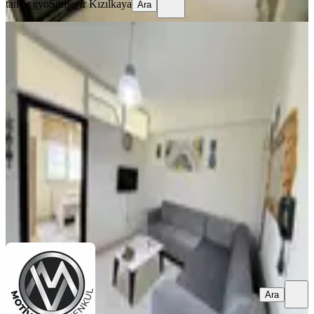
tanev gyo
Sümeyir Kızılkaya
Ara
YENİ
7/24 Güvenlikli Havuzlu Eşyalı 2+1
Daire
Şahinbey, Beştepe Mahallesi
2+1
·
80 m²
·
5. Kat
·
07.08.2026
15.000 ₺
MOTİVE GAYRİMENKUL
Abdullah KILIÇ
Ara
Ara