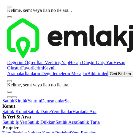
Kelime, semt veya ilan no ile ara...
Değerini Öğren
İlan Ver
Giriş Yap
Hesap Oluştur
Giriş Yap
Hesap
Oluştur
Favorilerim
Kayıtlı
Aramalar
İlanlarım
Değerlemelerim
Mesajlar
Bildirimler
Geri Bildirim
Kelime, semt veya ilan no ile ara...
Satılık
Kiralık
Yatırım
Danışmanlar
Sat
Konut
Satılık Konut
Satılık Daire
Yeni İlanlar
Haritada Ara
İş Yeri & Arsa
Satılık İş Yeri
Satılık Dükkan
Satılık Arsa
Satılık Tarla
Projeler
Tüm Projeler
Ankara Konut Projeleri
Yeni Projeler