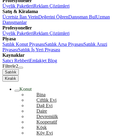
Profesyoneller
Üyelik Paketleri
Reklam Çözümleri
Satış & Kiralama
Ücretsiz İlan Verin
Değerini Öğren
Danışman Bul
Uzman
Danışmanlar
Profesyoneller
Üyelik Paketleri
Reklam Çözümleri
Piyasa
Satılık Konut Piyasası
Satılık Arsa Piyasası
Satılık Arazi
Piyasası
Satılık İş Yeri Piyasası
Kaynaklar
Satıcı Rehberi
Emlakjet Blog
Filtrele
2
Satılık
Kiralık
Konut
Bina
Çiftlik Evi
Dağ Evi
Daire
Devremülk
Kooperatif
Köşk
Köy Evi