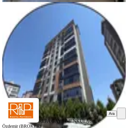
YENİ
Repa Gayrimenkul Adem
Özdemir'den Metro Market Arkası
5+1
Şehitkamil, Osmangazi Mahallesi
5+1
·
300 m²
·
10. Kat
·
07.08.2026
115.000 ₺
REPA GAYRİMENKUL
Adem Özdemir (BROKER)
Ara
Ara
REPA GAYRİMENKUL
Adem
Özdemir (BROKER)