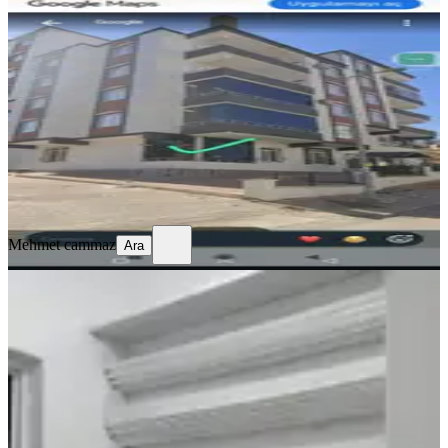
Isıtma
Şahinbey, Bülbülzade Mahallesi
2+1
·
100 m²
·
Düz Giriş (Zemin)
·
06.08.2026
17.000 ₺
18.500 ₺
Mehmet cammaz
Ara
Mehmet cammaz
Ara
YENİ
Sahibinden Kiralık Sobalı Müstakil
Ev
Şehitkamil, Karşıyaka Mahallesi
1+1
·
75 m²
·
06.08.2026
5.500 ₺