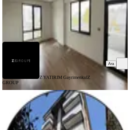
Z YATIRIM Gayrimenkul
Z GROUP
Ara
Ara
Z YATIRIM Gayrimenkul
Z
GROUP
YENİ
Repa Gayrimenkul Adem
Özdemir'den Şehir Manzaralı Sıfır
2+1
Şahinbey, Kolejtepe Mahallesi