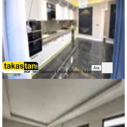
3.5+1
·
180 m²
·
5. Kat
·
08.08.2026
35.000 ₺
Takastan Emlak
Şehmus Akın
Ara
Ara
Takastan Emlak
Şehmus Akın
YENİ
Z Group'dan Tramvay Yanı Kiralık
Daire
Şahinbey, Fidanlık Mahallesi
2+1
·
105 m²
·
1. Kat
·
08.08.2026
27.500 ₺