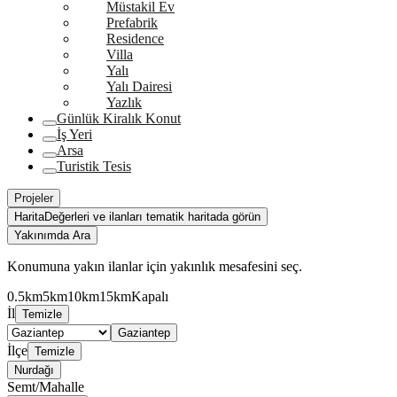
Müstakil Ev
Prefabrik
Residence
Villa
Yalı
Yalı Dairesi
Yazlık
Günlük Kiralık Konut
İş Yeri
Arsa
Turistik Tesis
Projeler
Harita
Değerleri ve ilanları tematik haritada görün
Yakınımda Ara
Konumuna yakın ilanlar için yakınlık mesafesini seç.
0.5km
5km
10km
15km
Kapalı
İl
Temizle
Gaziantep
İlçe
Temizle
Nurdağı
Semt/Mahalle