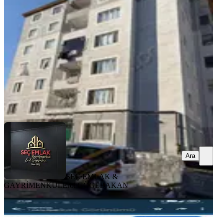
Şahinbey, Serinevler Mahallesi
2+1
·
100 m²
·
4. Kat
·
06.08.2026
18.000 ₺
SEÇ EMLAK & GAYRİMENKUL
Erol GÖGEBAKAN
Ara
Ara
SEÇ EMLAK &
GAYRİMENKUL
Erol GÖGEBAKAN
YENİ
%
8
Sahibinden 2+ 1 Temiz Daire Yerden