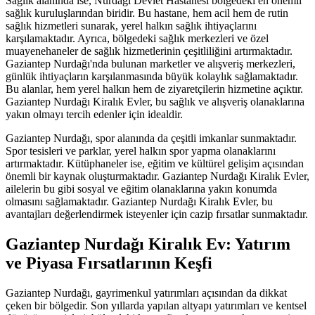
Sağlık alanında ise, Nurdağı Devlet Hastanesi bölgedeki en önemli
sağlık kuruluşlarından biridir. Bu hastane, hem acil hem de rutin
sağlık hizmetleri sunarak, yerel halkın sağlık ihtiyaçlarını
karşılamaktadır. Ayrıca, bölgedeki sağlık merkezleri ve özel
muayenehaneler de sağlık hizmetlerinin çeşitliliğini artırmaktadır.
Gaziantep Nurdağı'nda bulunan marketler ve alışveriş merkezleri,
günlük ihtiyaçların karşılanmasında büyük kolaylık sağlamaktadır.
Bu alanlar, hem yerel halkın hem de ziyaretçilerin hizmetine açıktır.
Gaziantep Nurdağı Kiralık Evler, bu sağlık ve alışveriş olanaklarına
yakın olmayı tercih edenler için idealdir.
Gaziantep Nurdağı, spor alanında da çeşitli imkanlar sunmaktadır.
Spor tesisleri ve parklar, yerel halkın spor yapma olanaklarını
artırmaktadır. Kütüphaneler ise, eğitim ve kültürel gelişim açısından
önemli bir kaynak oluşturmaktadır. Gaziantep Nurdağı Kiralık Evler,
ailelerin bu gibi sosyal ve eğitim olanaklarına yakın konumda
olmasını sağlamaktadır. Gaziantep Nurdağı Kiralık Evler, bu
avantajları değerlendirmek isteyenler için cazip fırsatlar sunmaktadır.
Gaziantep Nurdağı Kiralık Ev: Yatırım
ve Piyasa Fırsatlarının Keşfi
Gaziantep Nurdağı, gayrimenkul yatırımları açısından da dikkat
çeken bir bölgedir. Son yıllarda yapılan altyapı yatırımları ve kentsel