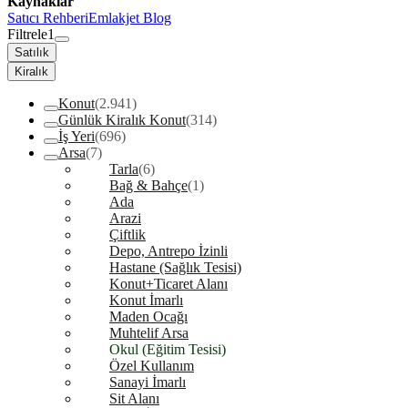
Kaynaklar
Satıcı Rehberi
Emlakjet Blog
Filtrele
1
Satılık
Kiralık
Konut
(2.941)
Günlük Kiralık Konut
(314)
İş Yeri
(696)
Arsa
(7)
Tarla
(6)
Bağ & Bahçe
(1)
Ada
Arazi
Çiftlik
Depo, Antrepo İzinli
Hastane (Sağlık Tesisi)
Konut+Ticaret Alanı
Konut İmarlı
Maden Ocağı
Muhtelif Arsa
Okul (Eğitim Tesisi)
Özel Kullanım
Sanayi İmarlı
Sit Alanı