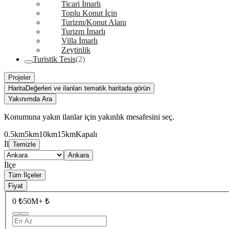
Ticari İmarlı
Toplu Konut İçin
Turizm/Konut Alanı
Turizm İmarlı
Villa İmarlı
Zeytinlik
Turistik Tesis
(2)
Projeler
Harita
Değerleri ve ilanları tematik haritada görün
Yakınımda Ara
Konumuna yakın ilanlar için yakınlık mesafesini seç.
0.5km
5km
10km
15km
Kapalı
İl
Temizle
Ankara
İlçe
Tüm İlçeler
Fiyat
0 ₺
50M+ ₺