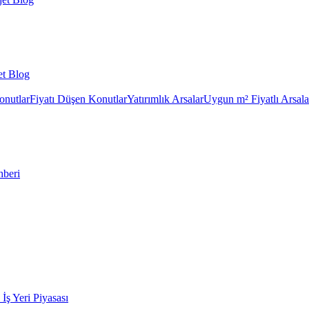
et Blog
onutlar
Fiyatı Düşen Konutlar
Yatırımlık Arsalar
Uygun m² Fiyatlı Arsala
hberi
k İş Yeri Piyasası