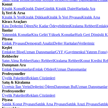
Konut
Kiralık Konut
Kiralık Daire
Günlük Kiralık Daire
Haritada Ara
İş Yeri & Arsa
Kiralık İş Yeri
Kiralık Dükkan
Kiralık İş Yeri Piyasası
Kiralık Arsa
Kiracı Araçları
Kira Değerini Öğren
Ne Kadar Ödeyebilirim
Kiralama Rehberi
Emlakj
İlanlar
Yatırımlık Konutlar
Kira Geliri Yüksek Konutlar
Hızlı Geri Dönüşlü K
Piyasa
Emlak Piyasası
Demografi Analizi
Değer Haritaları
Verilerimiz
Keşfet
Emlakjet Blog
Uzman Danışmanlar
GYF (Gayrimenkul Yatırım Fonu)
Rehberler
Satın Alma Rehberi
Satıcı Rehberi
Kiralama Rehberi
Konut Kredisi Re
Danışman Ara
Emlak Danışmanları
Emlak Ofisleri
Uzman Danışmanlar
Profesyoneller
Üyelik Paketleri
Reklam Çözümleri
Satış & Kiralama
Ücretsiz İlan Verin
Değerini Öğren
Danışman Bul
Uzman Danışmanlar
Profesyoneller
Üyelik Paketleri
Reklam Çözümleri
Piyasa
Satılık Konut Piyasası
Satılık Arsa Piyasası
Satılık Arazi Piyasası
Satılı