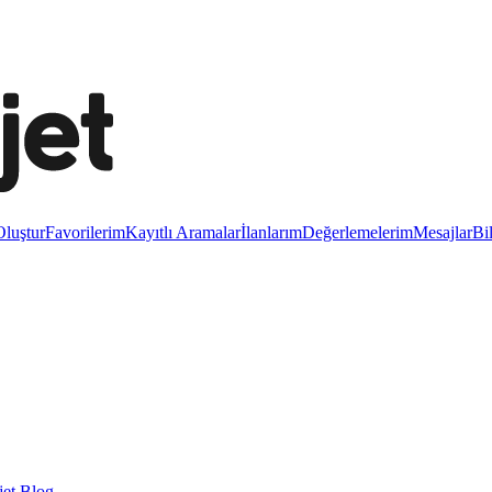
luştur
Favorilerim
Kayıtlı Aramalar
İlanlarım
Değerlemelerim
Mesajlar
Bi
et Blog