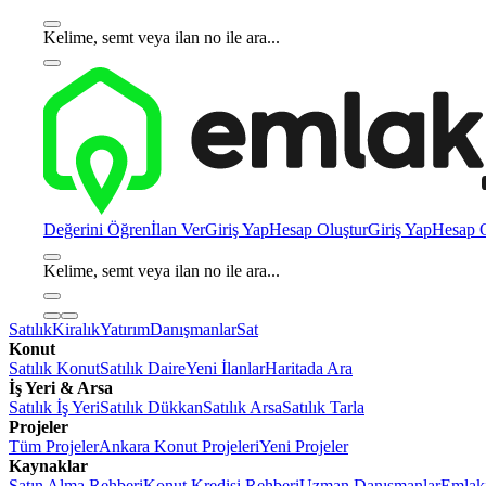
Kelime, semt veya ilan no ile ara...
Değerini Öğren
İlan Ver
Giriş Yap
Hesap Oluştur
Giriş Yap
Hesap O
Kelime, semt veya ilan no ile ara...
Satılık
Kiralık
Yatırım
Danışmanlar
Sat
Konut
Satılık Konut
Satılık Daire
Yeni İlanlar
Haritada Ara
İş Yeri & Arsa
Satılık İş Yeri
Satılık Dükkan
Satılık Arsa
Satılık Tarla
Projeler
Tüm Projeler
Ankara Konut Projeleri
Yeni Projeler
Kaynaklar
Satın Alma Rehberi
Konut Kredisi Rehberi
Uzman Danışmanlar
Emlakj