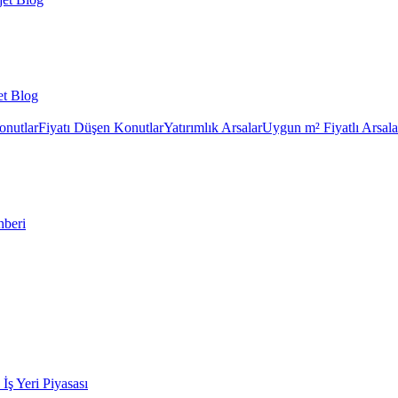
et Blog
onutlar
Fiyatı Düşen Konutlar
Yatırımlık Arsalar
Uygun m² Fiyatlı Arsala
hberi
k İş Yeri Piyasası