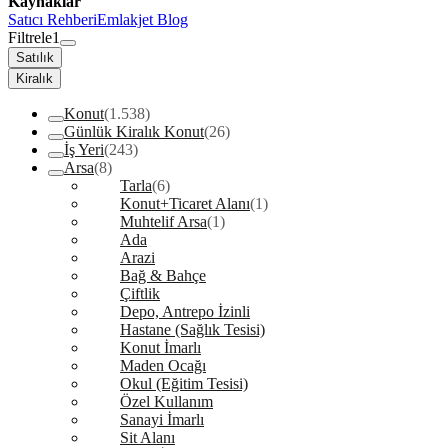
Kaynaklar
Satıcı Rehberi
Emlakjet Blog
Filtrele
1
Satılık
Kiralık
Konut
(1.538)
Günlük Kiralık Konut
(26)
İş Yeri
(243)
Arsa
(8)
Tarla
(6)
Konut+Ticaret Alanı
(1)
Muhtelif Arsa
(1)
Ada
Arazi
Bağ & Bahçe
Çiftlik
Depo, Antrepo İzinli
Hastane (Sağlık Tesisi)
Konut İmarlı
Maden Ocağı
Okul (Eğitim Tesisi)
Özel Kullanım
Sanayi İmarlı
Sit Alanı