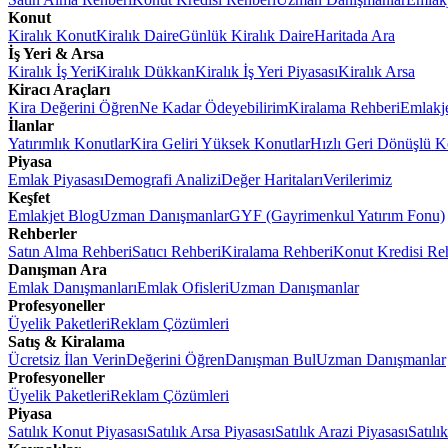
Konut
Kiralık Konut
Kiralık Daire
Günlük Kiralık Daire
Haritada Ara
İş Yeri & Arsa
Kiralık İş Yeri
Kiralık Dükkan
Kiralık İş Yeri Piyasası
Kiralık Arsa
Kiracı Araçları
Kira Değerini Öğren
Ne Kadar Ödeyebilirim
Kiralama Rehberi
Emlakj
İlanlar
Yatırımlık Konutlar
Kira Geliri Yüksek Konutlar
Hızlı Geri Dönüşlü K
Piyasa
Emlak Piyasası
Demografi Analizi
Değer Haritaları
Verilerimiz
Keşfet
Emlakjet Blog
Uzman Danışmanlar
GYF (Gayrimenkul Yatırım Fonu)
Rehberler
Satın Alma Rehberi
Satıcı Rehberi
Kiralama Rehberi
Konut Kredisi Re
Danışman Ara
Emlak Danışmanları
Emlak Ofisleri
Uzman Danışmanlar
Profesyoneller
Üyelik Paketleri
Reklam Çözümleri
Satış & Kiralama
Ücretsiz İlan Verin
Değerini Öğren
Danışman Bul
Uzman Danışmanlar
Profesyoneller
Üyelik Paketleri
Reklam Çözümleri
Piyasa
Satılık Konut Piyasası
Satılık Arsa Piyasası
Satılık Arazi Piyasası
Satılı