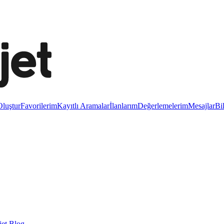
luştur
Favorilerim
Kayıtlı Aramalar
İlanlarım
Değerlemelerim
Mesajlar
Bi
et Blog