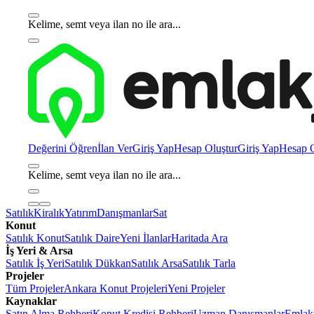
Kelime, semt veya ilan no ile ara...
Değerini Öğren
İlan Ver
Giriş Yap
Hesap Oluştur
Giriş Yap
Hesap O
Kelime, semt veya ilan no ile ara...
Satılık
Kiralık
Yatırım
Danışmanlar
Sat
Konut
Satılık Konut
Satılık Daire
Yeni İlanlar
Haritada Ara
İş Yeri & Arsa
Satılık İş Yeri
Satılık Dükkan
Satılık Arsa
Satılık Tarla
Projeler
Tüm Projeler
Ankara Konut Projeleri
Yeni Projeler
Kaynaklar
Satın Alma Rehberi
Konut Kredisi Rehberi
Uzman Danışmanlar
Emlakj