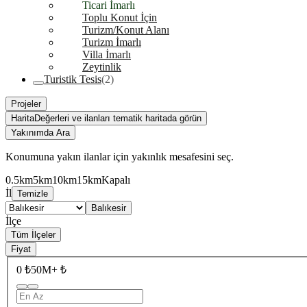
Ticari İmarlı
Toplu Konut İçin
Turizm/Konut Alanı
Turizm İmarlı
Villa İmarlı
Zeytinlik
Turistik Tesis
(2)
Projeler
Harita
Değerleri ve ilanları tematik haritada görün
Yakınımda Ara
Konumuna yakın ilanlar için yakınlık mesafesini seç.
0.5km
5km
10km
15km
Kapalı
İl
Temizle
Balıkesir
İlçe
Tüm İlçeler
Fiyat
0 ₺
50M+ ₺