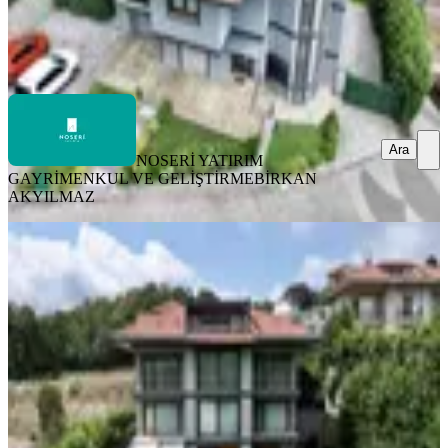
NOSERİ YATIRIM GAYRİMENKUL VE
GELİŞTİRME
BİRKAN AKYILMAZ
Ara
Ara
NOSERİ YATIRIM
GAYRİMENKUL VE GELİŞTİRME
BİRKAN
AKYILMAZ
SİTE İÇİ
Site İçerisi Kiralık Bahçe Dubleks
İstanbul, Çekmeköy
4+1
·
350 m²
·
02.08.2026
195.000 ₺