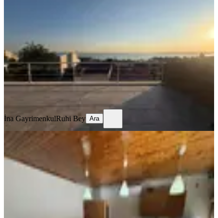
Gürpınar 4+1 Kiralık Villa
İstanbul, Beylikdüzü
4+1
·
200 m²
·
29.07.2026
55.000 ₺
İna Gayrimenkul
Ruhi Bey
Ara
İna Gayrimenkul
Ruhi Bey
Ara
YENİ
Beykoz Serkent Villalarında Kiralık
5+1 Villa
İstanbul, Beykoz
5+1
·
300 m²
·
07.08.2026
115.000 ₺