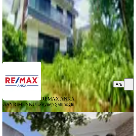
5+1
·
240 m²
·
02.08.2026
67.000 ₺
REMAX ANKA GAYRİMENKUL
Zeynep Şahinoğlu
Ara
Ara
REMAX ANKA
GAYRİMENKUL
Zeynep Şahinoğlu
KOMBİLİ
Silivri Parkköy De Kiralık Triplex
Villa