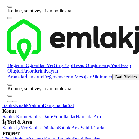
Kelime, semt veya ilan no ile ara...
Değerini Öğren
İlan Ver
Giriş Yap
Hesap Oluştur
Giriş Yap
Hesap
Oluştur
Favorilerim
Kayıtlı
Aramalar
İlanlarım
Değerlemelerim
Mesajlar
Bildirimler
Geri Bildirim
Kelime, semt veya ilan no ile ara...
Satılık
Kiralık
Yatırım
Danışmanlar
Sat
Konut
Satılık Konut
Satılık Daire
Yeni İlanlar
Haritada Ara
İş Yeri & Arsa
Satılık İş Yeri
Satılık Dükkan
Satılık Arsa
Satılık Tarla
Projeler
Tüm Projeler
Ankara Konut Projeleri
Yeni Projeler