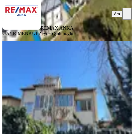
Ara
REMAX ANKA
GAYRİMENKUL
Zeynep Şahinoğlu
YENİ
%
20
İstanbul Beşiktaş Akat
Mah.5.gazeteciler Sitesi Kiralık Villa
İstanbul, Beşiktaş
3+1
·
145 m²
·
04.08.2026
200.000 ₺
250.000 ₺
ARMAN ŞAH HOMES
Akif Cengiz
Ara