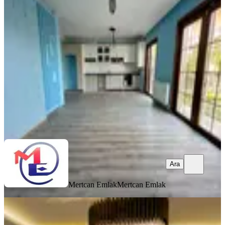
Kullanımlı 4+1 Fırsat Kiralık Villa
İstanbul, Kartal
4+1
·
220 m²
·
04.08.2026
125.000 ₺
Mertcan Emlak
Mertcan Emlak
Ara
Ara
Mertcan Emlak
Mertcan Emlak
MANZARALI
Elitkent Sitesi Kiralık 3+1 Eşyalı
Havuzlu Müstakil Villa