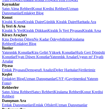
Kaynaklar
Satın Alma Rehberi
Konut Kredisi Rehberi
Uzman
Danışmanlar
Emlakjet Blog
Konut
Kiralık Konut
Kiralık Daire
Günlük Kiralık Daire
Haritada Ara
İş Yeri & Arsa
Kiralık İş Yeri
Kiralık Dükkan
Kiralık İş Yeri Piyasası
Kiralık Arsa
Kiracı Araçları
Kira Değerini Öğren
Ne Kadar Ödeyebilirim
Kiralama
Rehberi
Emlakjet Blog
İlanlar
Yatırımlık Konutlar
Kira Geliri Yüksek Konutlar
Hızlı Geri Dönüşlü
Konutlar
Fiyatı Düşen Konutlar
Yatırımlık Arsalar
Uygun m² Fiyatlı
Arsalar
Piyasa
Emlak Piyasası
Demografi Analizi
Değer Haritaları
Verilerimiz
Keşfet
Emlakjet Blog
Uzman Danışmanlar
GYF (Gayrimenkul Yatırım
Fonu)
Rehberler
Satın Alma Rehberi
Satıcı Rehberi
Kiralama Rehberi
Konut Kredisi
Rehberi
Danışman Ara
Emlak Danışmanları
Emlak Ofisleri
Uzman Danışmanlar