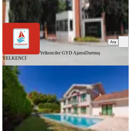
Yelkenciler GYD Ajansı
Durmuş YELKENCİ
Ara
Ara
Yelkenciler GYD Ajansı
Durmuş
YELKENCİ
EŞYALI
Riva'da Ormanın Kalbinde Kiralık
Malikane
İstanbul, Beykoz
9+ Oda
·
1300 m²
·
02.08.2026
450.000 ₺
RE/MAX 7 TEPE
SELİN BAYDERE