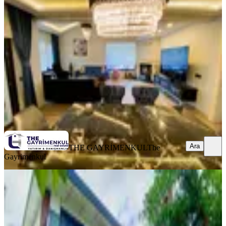
İstanbul, Beylikdüzü
3+1
·
350 m²
·
03.08.2026
185.000 ₺
THE GAYRİMENKUL
The Gayrimenkul
Ara
Ara
THE GAYRİMENKUL
The
Gayrimenkul
SIFIR BİNA
Şilede Denize 500m 5+1 Bahçeli
Müstakil Villa
İstanbul, Şile