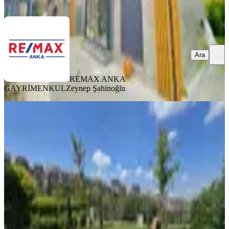
Ara
Ara
REMAX ANKA
GAYRİMENKUL
Zeynep Şahinoğlu
YENİ
Site İçi 4,5+2 220 M2 Müsatkil Garajlı
Kiralık/for Rent
İstanbul, Pendik
4+2
·
650 m²
·
05.08.2026
205.000 ₺