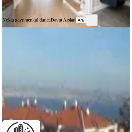
Ara
Nokta gayrimenkul darıca
Davut Arslan
Ara
YENİ
Semtin En Prestijli Lokasyonunda
10+2 Kiralık Villa
İstanbul, Büyükçekmece
9+ Oda
·
650 m²
·
04.08.2026
110.000 ₺
MOON PROJE GAYRİMENKUL
Yasemin Ateş
Ara