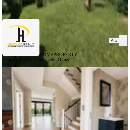
HOMEPROPERTY GAYRİMENKUL
Sebahattin Ölmez
Ara
Ara
HOMEPROPERTY
GAYRİMENKUL
Sebahattin Ölmez
YENİ
Tuzla Marina Nın Yakının Da 5+2
550m2 Kiralık Villa
İstanbul, Tuzla
5+2
·
550 m²
·
05.08.2026
180.000 ₺
Nokta gayrimenkul darıca
Davut Arslan