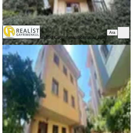
Realist Gayrimenkul
Ramazan Esen
Ara
Ara
Realist Gayrimenkul
Ramazan Esen
YENİ
Remax Anı 'dan Otağtepe Onur Sitesi
'nde Kiralık 4+2 Villa
İstanbul, Beykoz
4+2
·
250 m²
·
06.08.2026
98.000 ₺
REMAX ANI
Benan Cevher
Ara