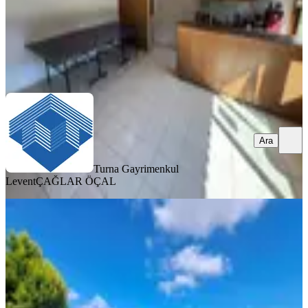
Turna Gayrimenkul Levent
ÇAĞLAR ÖÇAL
Ara
Ara
Turna Gayrimenkul
Levent
ÇAĞLAR ÖÇAL
YENİ
Bahçeşehir Boğazköy'de Manzaralı 3
Katlı Villa
İstanbul, Başakşehir
5+1
·
320 m²
·
06.08.2026