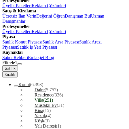
Profesyoneller
Üyelik Paketleri
Reklam Çözümleri
Satış & Kiralama
Ücretsiz İlan Verin
Değerini Öğren
Danışman Bul
Uzman
Danışmanlar
Profesyoneller
Üyelik Paketleri
Reklam Çözümleri
Piyasa
Satılık Konut Piyasası
Satılık Arsa Piyasası
Satılık Arazi
Piyasası
Satılık İş Yeri Piyasası
Kaynaklar
Satıcı Rehberi
Emlakjet Blog
Filtrele
1
Satılık
Kiralık
Konut
(6.398)
Daire
(5.757)
Residence
(336)
Villa
(251)
Müstakil Ev
(31)
Bina
(15)
Yazlık
(4)
Köşk
(3)
Yalı Dairesi
(1)