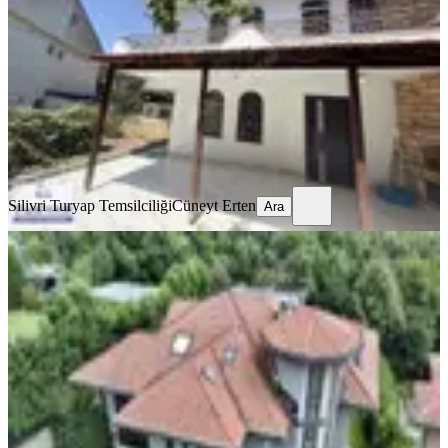
İstanbul, Silivri
3+1
·
190 m²
·
02.08.2026
50.000 ₺
Silivri Turyap Temsilciliği
Cüneyt Erten
Ara
Silivri Turyap Temsilciliği
Cüneyt Erten
Ara
SİTE İÇİ
Site İçerisi Kiralık Çatı Dubleksi
İstanbul, Çekmeköy
5+1
·
350 m²
·
02.08.2026
175.000 ₺