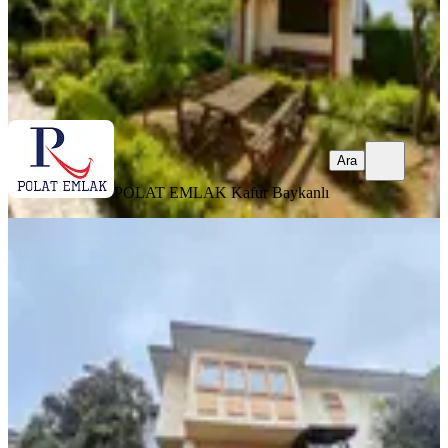
POLAT EMLAK
Kafur Baykanlı
Ara
Ara
POLAT EMLAK
Kafur Baykanlı
YENİ
Çengelköy Ata2 Sitesinin Ensessiz
Sokağında Bakımlı Dublex Villa
İstanbul, Üsküdar
4+1
·
200 m²
·
06.08.2026
110.000 ₺