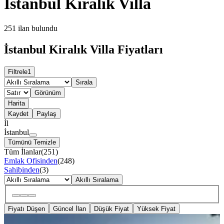
İstanbul Kiralık Villa
251
ilan bulundu
İstanbul Kiralık Villa Fiyatları
Filtrele
1
Sırala
Görünüm
Harita
Kaydet
Paylaş
İl
İstanbul
Tümünü Temizle
Tüm İlanlar
(
251
)
Emlak Ofisinden
(
248
)
Sahibinden
(
3
)
Akıllı Sıralama
Fiyatı Düşen
Güncel İlan
Düşük Fiyat
Yüksek Fiyat
ÖNE ÇIKAN