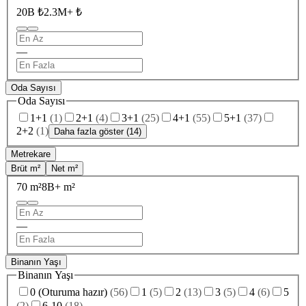
20B ₺
2.3M+ ₺
—
Oda Sayısı
Oda Sayısı
1+1
(
1
)
2+1
(
4
)
3+1
(
25
)
4+1
(
55
)
5+1
(
37
)
2+2
(
1
)
Daha fazla göster (14)
Metrekare
Brüt m²
Net m²
70 m²
8B+ m²
—
Binanın Yaşı
Binanın Yaşı
0 (Oturuma hazır)
(
56
)
1
(
5
)
2
(
13
)
3
(
5
)
4
(
6
)
5
(
2
)
6-10
(
18
)