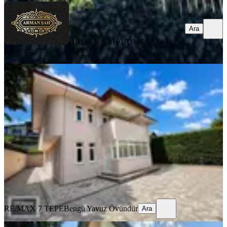
Ara
ARMAN ŞAH HOMES
Akif
Cengiz
KOMBİLİ
Remax7tepe Beykoz'da Geniş Bahçeli,
6+2 Kiralık Müstakil Villa
İstanbul, Beykoz
6+2
·
400 m²
·
08.08.2026
195.000 ₺
RE/MAX 7 TEPE
Bengü Yavuz Övündür
Ara
RE/MAX 7 TEPE
Bengü Yavuz Övündür
Ara
SİTE İÇİ