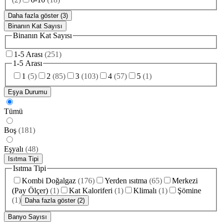
Daha fazla göster (3)
Binanın Kat Sayısı
Binanın Kat Sayısı
1-5 Arası
(
251
)
1-5 Arası
1
(
5
)
2
(
85
)
3
(
103
)
4
(
57
)
5
(
1
)
Eşya Durumu
Tümü
Boş
(
181
)
Eşyalı
(
48
)
Isıtma Tipi
Isıtma Tipi
Kombi Doğalgaz
(
176
)
Yerden ısıtma
(
65
)
Merkezi
(Pay Ölçer)
(
1
)
Kat Kaloriferi
(
1
)
Klimalı
(
1
)
Şömine
(
1
)
Daha fazla göster (2)
Banyo Sayısı