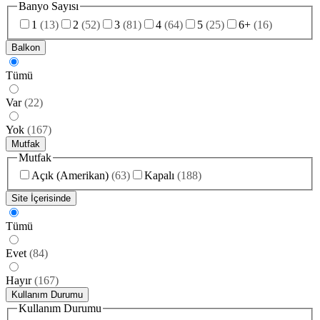
Banyo Sayısı
1
(
13
)
2
(
52
)
3
(
81
)
4
(
64
)
5
(
25
)
6+
(
16
)
Balkon
Tümü
Var
(
22
)
Yok
(
167
)
Mutfak
Mutfak
Açık (Amerikan)
(
63
)
Kapalı
(
188
)
Site İçerisinde
Tümü
Evet
(
84
)
Hayır
(
167
)
Kullanım Durumu
Kullanım Durumu