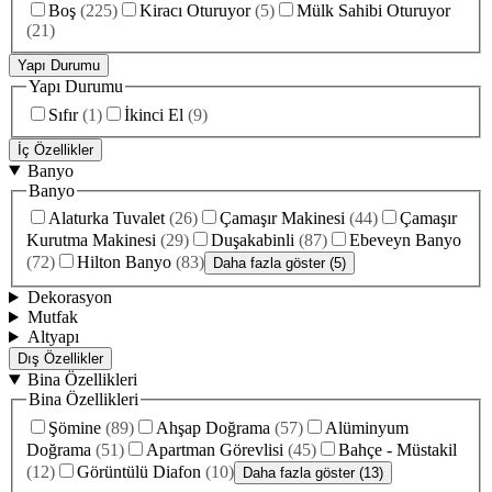
Boş
(
225
)
Kiracı Oturuyor
(
5
)
Mülk Sahibi Oturuyor
(
21
)
Yapı Durumu
Yapı Durumu
Sıfır
(
1
)
İkinci El
(
9
)
İç Özellikler
Banyo
Banyo
Alaturka Tuvalet
(
26
)
Çamaşır Makinesi
(
44
)
Çamaşır
Kurutma Makinesi
(
29
)
Duşakabinli
(
87
)
Ebeveyn Banyo
(
72
)
Hilton Banyo
(
83
)
Daha fazla göster (5)
Dekorasyon
Mutfak
Altyapı
Dış Özellikler
Bina Özellikleri
Bina Özellikleri
Şömine
(
89
)
Ahşap Doğrama
(
57
)
Alüminyum
Doğrama
(
51
)
Apartman Görevlisi
(
45
)
Bahçe - Müstakil
(
12
)
Görüntülü Diafon
(
10
)
Daha fazla göster (13)