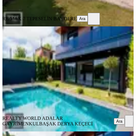
Ara
RE/MAX 7 TEPE
SELİN BAYDERE
Ara
SIFIR BİNA
Şile Çavuş Keleş Villaları Müstakil
Havuzlu Kiralık 5+1 Villa
İstanbul, Şile
5+1
·
185 m²
·
02.08.2026
155.000 ₺
REALTY WORLD ADALAR GAYRİMENKUL
BAŞAK
DERYA KEÇECİ
Ara
REALTY WORLD ADALAR
Ara
GAYRİMENKUL
BAŞAK DERYA KEÇECİ
SIFIR BİNA