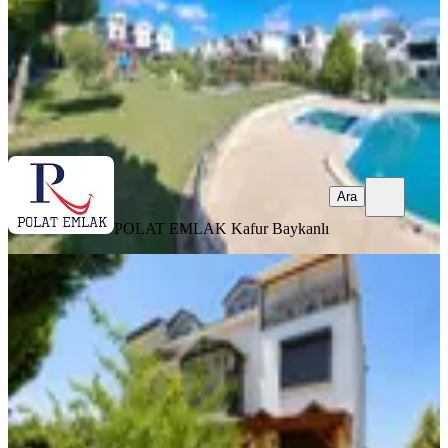
88.000 ₺
POLAT EMLAK
Kafur Baykanlı
Ara
Ara
POLAT EMLAK
Kafur Baykanlı
YENİ
Bahçeşehir 2. Kısım'da 3 Katlı Lüks
Villa
İstanbul, Başakşehir
4+1
·
320 m²
·
06.08.2026
85.000 ₺