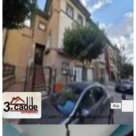
Bahçeşehir Ilgaz Villaları'nda Kiralık
4+2 Villa
İstanbul, Başakşehir
4+2
·
330 m²
·
05.08.2026
115.000 ₺
3.Cadde Gayrimenkul
Fatma Baykal
Ara
Ara
3.Cadde Gayrimenkul
Fatma Baykal
BALKONLU
Mertcan'dan Çarşı Mah 80m2 Bahçe