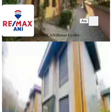
Ara
REMAX ANI
Benan Cevher
YENİ
Şile Çayırbaşı Lanse Koruparkta
Kiralık Villa
İstanbul, Şile
4+1
·
150 m²
·
06.08.2026
85.000 ₺
REMAX ANKA GAYRİMENKUL
Zeynep Şahinoğlu