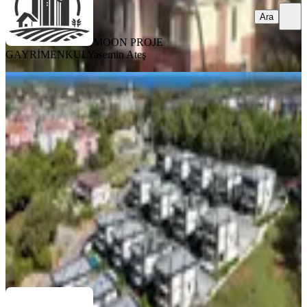
Ara
MOON PROJE
GAYRİMENKUL
Yasemin Ateş
YENİ
Şile Nature Life'da Sıfır Havuzlu
Büyük Bahçeli Lüks Villalar
İstanbul, Şile
4+2
·
236 m²
·
04.08.2026
130.000 ₺
REMAX ANKA GAYRİMENKUL
Zeynep Şahinoğlu
Ara