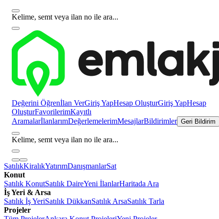
Kelime, semt veya ilan no ile ara...
Değerini Öğren
İlan Ver
Giriş Yap
Hesap Oluştur
Giriş Yap
Hesap
Oluştur
Favorilerim
Kayıtlı
Aramalar
İlanlarım
Değerlemelerim
Mesajlar
Bildirimler
Geri Bildirim
Kelime, semt veya ilan no ile ara...
Satılık
Kiralık
Yatırım
Danışmanlar
Sat
Konut
Satılık Konut
Satılık Daire
Yeni İlanlar
Haritada Ara
İş Yeri & Arsa
Satılık İş Yeri
Satılık Dükkan
Satılık Arsa
Satılık Tarla
Projeler
Tüm Projeler
Ankara Konut Projeleri
Yeni Projeler