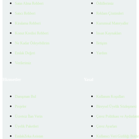
Satın Alma Rehberi
Ödüllerimiz
Satıcı Rehberi
Reklam Çözümleri
Kiralama Rehberi
Kurumsal Materyaller
Konut Kredisi Rehberi
İnsan Kaynakları
Ne Kadar Ödeyebilirim
İletişim
Emlak Değeri
Yardım
Verilerimiz
Hizmetler
Yasal
Danışman Bul
Kullanım Koşulları
Projeler
Bireysel Üyelik Sözleşmesi
Ücretsiz İlan Verin
Çerez Politikası ve Aydınlat
Üyelik Paketleri
Çerez Ayarları
EmlakZeka Asistan
Kullanıcı Veri Gizliliği Bildi