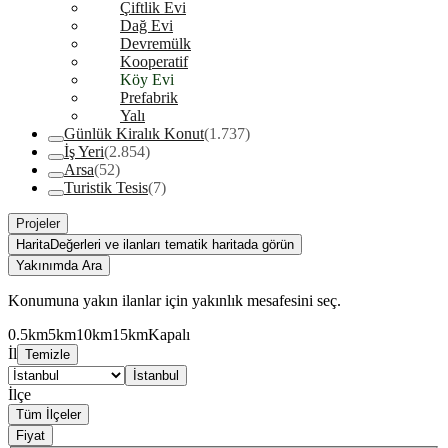
Çiftlik Evi
Dağ Evi
Devremülk
Kooperatif
Köy Evi
Prefabrik
Yalı
Günlük Kiralık Konut
(1.737)
İş Yeri
(2.854)
Arsa
(52)
Turistik Tesis
(7)
Projeler
Harita
Değerleri ve ilanları tematik haritada görün
Yakınımda Ara
Konumuna yakın ilanlar için yakınlık mesafesini seç.
0.5km
5km
10km
15km
Kapalı
İl
Temizle
İstanbul
İlçe
Tüm İlçeler
Fiyat