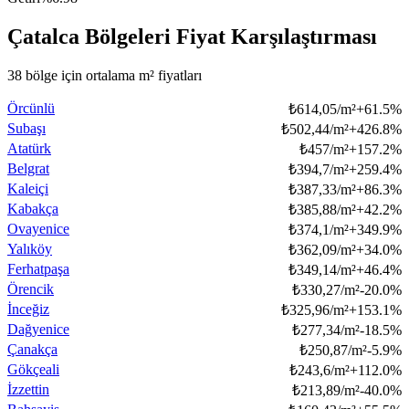
Çatalca Bölgeleri Fiyat Karşılaştırması
38 bölge için ortalama m² fiyatları
Örcünlü
₺
614,05/m²
+
61.5
%
Subaşı
₺
502,44/m²
+
426.8
%
Atatürk
₺
457/m²
+
157.2
%
Belgrat
₺
394,7/m²
+
259.4
%
Kaleiçi
₺
387,33/m²
+
86.3
%
Kabakça
₺
385,88/m²
+
42.2
%
Ovayenice
₺
374,1/m²
+
349.9
%
Yalıköy
₺
362,09/m²
+
34.0
%
Ferhatpaşa
₺
349,14/m²
+
46.4
%
Örencik
₺
330,27/m²
-20.0
%
İnceğiz
₺
325,96/m²
+
153.1
%
Dağyenice
₺
277,34/m²
-18.5
%
Çanakça
₺
250,87/m²
-5.9
%
Gökçeali
₺
243,6/m²
+
112.0
%
İzzettin
₺
213,89/m²
-40.0
%