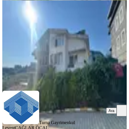
YENİ
Beykoz Serkent Villalarında Kiralık
5+1 Villa
Beykoz, Yavuz Selim Mahallesi
5+1
·
300 m²
·
07.08.2026
115.000 ₺
Turna Gayrimenkul Levent
ÇAĞLAR ÖÇAL
Ara
Ara
Turna Gayrimenkul
Levent
ÇAĞLAR ÖÇAL