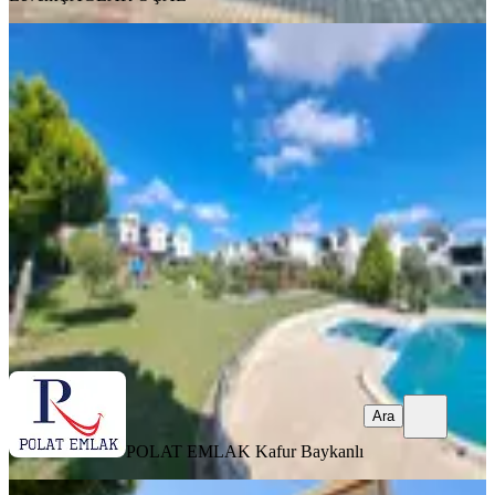
YENİ
Bahçeşehir Boğazköy'de Manzaralı 3
Katlı Villa
Başakşehir, Bahçeşehir 2. Kısım Mahallesi
5+1
·
320 m²
·
06.08.2026
88.000 ₺
POLAT EMLAK
Kafur Baykanlı
Ara
Ara
POLAT EMLAK
Kafur Baykanlı
YENİ