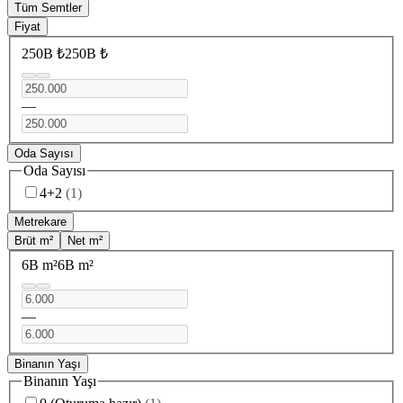
Tüm Semtler
Fiyat
250B ₺
250B ₺
—
Oda Sayısı
Oda Sayısı
4+2
(
1
)
Metrekare
Brüt m²
Net m²
6B m²
6B m²
—
Binanın Yaşı
Binanın Yaşı