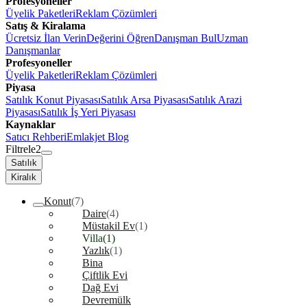
Profesyoneller
Üyelik Paketleri
Reklam Çözümleri
Satış & Kiralama
Ücretsiz İlan Verin
Değerini Öğren
Danışman Bul
Uzman
Danışmanlar
Profesyoneller
Üyelik Paketleri
Reklam Çözümleri
Piyasa
Satılık Konut Piyasası
Satılık Arsa Piyasası
Satılık Arazi
Piyasası
Satılık İş Yeri Piyasası
Kaynaklar
Satıcı Rehberi
Emlakjet Blog
Filtrele
2
Satılık
Kiralık
Konut
(7)
Daire
(4)
Müstakil Ev
(1)
Villa
(1)
Yazlık
(1)
Bina
Çiftlik Evi
Dağ Evi
Devremülk