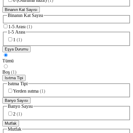
0 (Oturuma hazır)
(
1
)
Binanın Kat Sayısı
Binanın Kat Sayısı
1-5 Arası
(
1
)
1-5 Arası
1
(
1
)
Eşya Durumu
Tümü
Boş
(
1
)
Isıtma Tipi
Isıtma Tipi
Yerden ısıtma
(
1
)
Banyo Sayısı
Banyo Sayısı
2
(
1
)
Mutfak
Mutfak