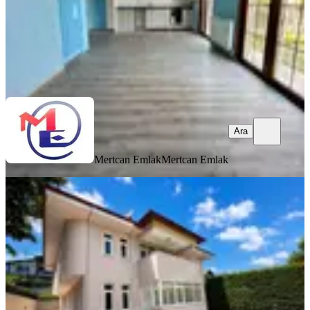
Mertcan Emlak
Mertcan Emlak
Ara
Ara
Mertcan Emlak
Mertcan Emlak
KOMBİLİ
Remax7tepe Beykoz'da Geniş Bahçeli,
6+2 Kiralık Müstakil Villa
Beykoz, Örnekköy Mahallesi
6+2
·
400 m²
·
08.08.2026
195.000 ₺