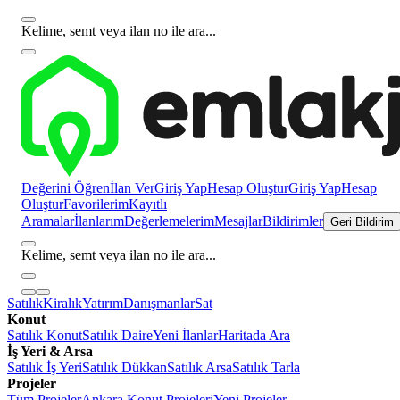
Kelime, semt veya ilan no ile ara...
Değerini Öğren
İlan Ver
Giriş Yap
Hesap Oluştur
Giriş Yap
Hesap
Oluştur
Favorilerim
Kayıtlı
Aramalar
İlanlarım
Değerlemelerim
Mesajlar
Bildirimler
Geri Bildirim
Kelime, semt veya ilan no ile ara...
Satılık
Kiralık
Yatırım
Danışmanlar
Sat
Konut
Satılık Konut
Satılık Daire
Yeni İlanlar
Haritada Ara
İş Yeri & Arsa
Satılık İş Yeri
Satılık Dükkan
Satılık Arsa
Satılık Tarla
Projeler
Tüm Projeler
Ankara Konut Projeleri
Yeni Projeler