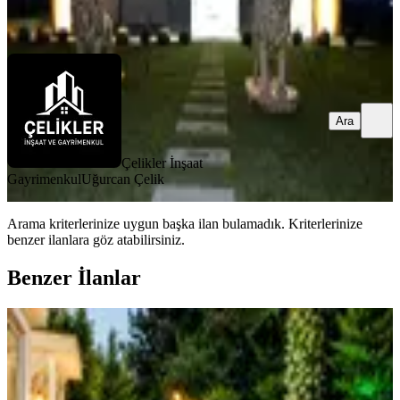
Ara
Ara
Çelikler İnşaat
Gayrimenkul
Uğurcan Çelik
Arama kriterlerinize uygun başka ilan bulamadık.
Kriterlerinize
benzer ilanlara göz atabilirsiniz.
Benzer İlanlar
YENİ
Çengelköyde Site İçinde 350 M2 Çok
Özel Triplex Villa
Üsküdar, Çengelköy Mahallesi