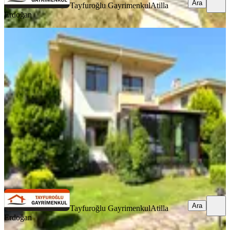
Ara
Tayfuroğlu Gayrimenkul
Atilla
Erdoğan
YENİ
Şile Kumbabada Özel Site İçerisinde
Kiralık 3+1 Müstakil Villa
Şile, Kumbaba Mahallesi
3+1
·
228 m²
·
08.08.2026
95.000 ₺
Tayfuroğlu Gayrimenkul
Atilla Erdoğan
Ara
Ara
Tayfuroğlu Gayrimenkul
Atilla
Erdoğan