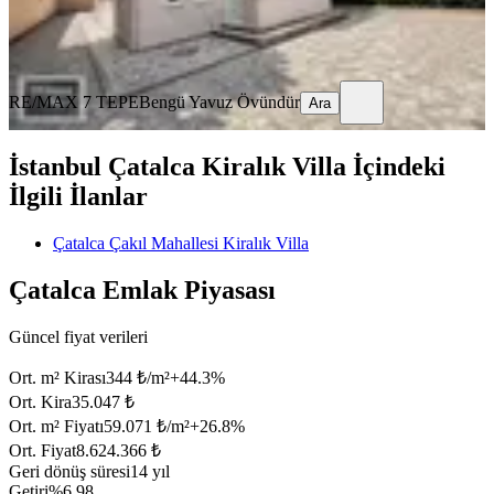
RE/MAX 7 TEPE
Bengü Yavuz Övündür
Ara
RE/MAX 7 TEPE
Bengü Yavuz Övündür
Ara
İstanbul Çatalca Kiralık Villa İçindeki
İlgili İlanlar
Çatalca Çakıl Mahallesi Kiralık Villa
Çatalca Emlak Piyasası
Güncel fiyat verileri
Ort. m² Kirası
344 ₺/m²
+
44.3
%
Ort. Kira
35.047 ₺
Ort. m² Fiyatı
59.071 ₺/m²
+
26.8
%
Ort. Fiyat
8.624.366 ₺
Geri dönüş süresi
14 yıl
Getiri
%6.98