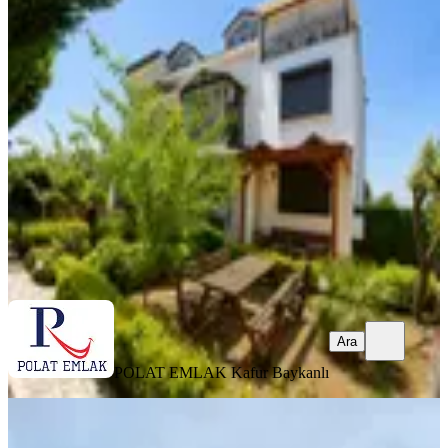
Bahçeşehir 2. Kısım'da 3 Katlı Lüks
Villa
Başakşehir, Bahçeşehir 2. Kısım Mahallesi
4+1
·
320 m²
·
06.08.2026
85.000 ₺
POLAT EMLAK
Kafur Baykanlı
Ara
Ara
POLAT EMLAK
Kafur Baykanlı
YENİ
Çengelköy Ata2 Sitesinin Ensessiz