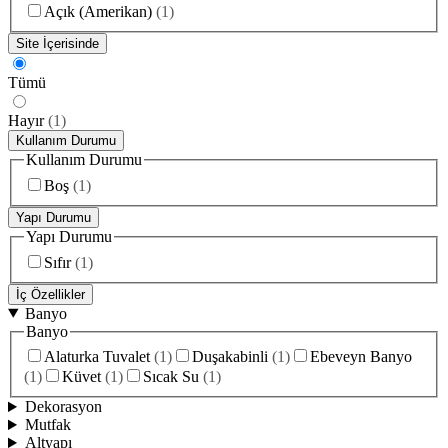
Açık (Amerikan)
(
1
)
Site İçerisinde
Tümü
Hayır
(
1
)
Kullanım Durumu
Kullanım Durumu
Boş
(
1
)
Yapı Durumu
Yapı Durumu
Sıfır
(
1
)
İç Özellikler
Banyo
Banyo
Alaturka Tuvalet
(
1
)
Duşakabinli
(
1
)
Ebeveyn Banyo
(
1
)
Küvet
(
1
)
Sıcak Su
(
1
)
Dekorasyon
Mutfak
Altyapı