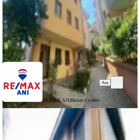
4+2
·
250 m²
·
06.08.2026
98.000 ₺
REMAX ANI
Benan Cevher
Ara
Ara
REMAX ANI
Benan Cevher
YENİ
Şile Çayırbaşı Lanse Koruparkta
Kiralık Villa
Şile, Çayırbaşı Mahallesi