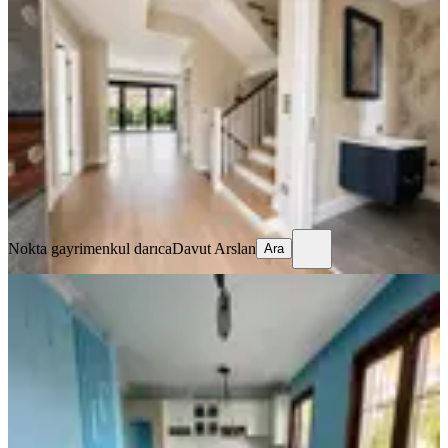
550m2 Kiralık Villa
Tuzla, Cami Mahallesi
5+2
·
550 m²
·
05.08.2026
180.000 ₺
Nokta gayrimenkul darıca
Davut Arslan
Ara
Nokta gayrimenkul darıca
Davut Arslan
Ara
SIFIR BİNA
Mertcan'dan Çarşı Mah 80m2 Bahçe
Kullanımlı 4+1 Fırsat Kiralık Villa
Kartal, Yakacık Çarşı Mahallesi
4+1
·
220 m²
·
08.08.2026
125.000 ₺