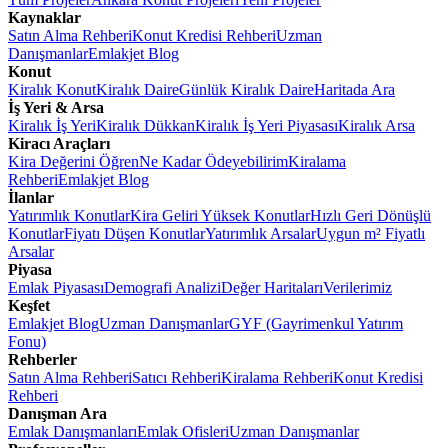
Kaynaklar
Satın Alma Rehberi
Konut Kredisi Rehberi
Uzman
Danışmanlar
Emlakjet Blog
Konut
Kiralık Konut
Kiralık Daire
Günlük Kiralık Daire
Haritada Ara
İş Yeri & Arsa
Kiralık İş Yeri
Kiralık Dükkan
Kiralık İş Yeri Piyasası
Kiralık Arsa
Kiracı Araçları
Kira Değerini Öğren
Ne Kadar Ödeyebilirim
Kiralama
Rehberi
Emlakjet Blog
İlanlar
Yatırımlık Konutlar
Kira Geliri Yüksek Konutlar
Hızlı Geri Dönüşlü
Konutlar
Fiyatı Düşen Konutlar
Yatırımlık Arsalar
Uygun m² Fiyatlı
Arsalar
Piyasa
Emlak Piyasası
Demografi Analizi
Değer Haritaları
Verilerimiz
Keşfet
Emlakjet Blog
Uzman Danışmanlar
GYF (Gayrimenkul Yatırım
Fonu)
Rehberler
Satın Alma Rehberi
Satıcı Rehberi
Kiralama Rehberi
Konut Kredisi
Rehberi
Danışman Ara
Emlak Danışmanları
Emlak Ofisleri
Uzman Danışmanlar