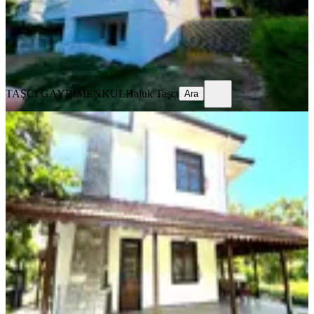
100.000 ₺
TAŞCI GAYRİMENKUL
Haluk Taşcı
Ara
TAŞCI GAYRİMENKUL
Haluk Taşcı
Ara
YENİ
Şile Kumbaba Mahallesinde Eşyalı
Kiralık 3+1 Villa
Şile, Kumbaba Mahallesi
3+1
·
130 m²
·
08.08.2026
65.000 ₺
Tayfuroğlu Gayrimenkul
Atilla Erdoğan
Ara