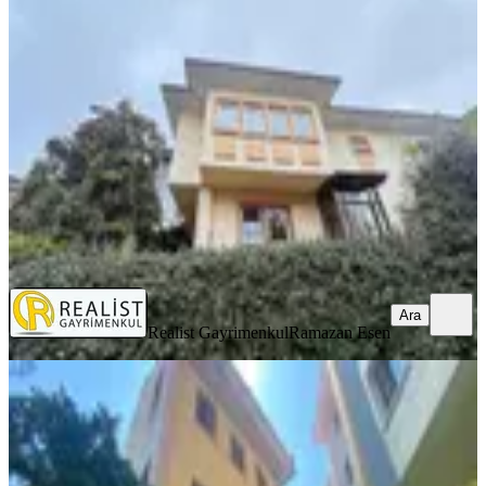
Sokağında Bakımlı Dublex Villa
Üsküdar, Bahçelievler Mahallesi
4+1
·
200 m²
·
06.08.2026
110.000 ₺
Realist Gayrimenkul
Ramazan Esen
Ara
Ara
Realist Gayrimenkul
Ramazan Esen
YENİ
Remax Anı 'dan Otağtepe Onur Sitesi
'nde Kiralık 4+2 Villa
Beykoz, Anadolu Hisarı Mahallesi