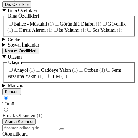
Dış Özellikler
Bina Özellikleri
Bina Özellikleri
Bahçe - Müstakil
(
1
)
Görüntülü Diafon
(
1
)
Güvenlik
(
1
)
Hırsız Alarmı
(
1
)
Isı Yalıtımı
(
1
)
Ses Yalıtımı
(
1
)
Cephe
Sosyal İmkanlar
Konum Özellikleri
Ulaşım
Ulaşım
Anayol
(
1
)
Caddeye Yakın
(
1
)
Otoban
(
1
)
Semt
Pazarına Yakın
(
1
)
TEM
(
1
)
Manzara
Kimden
Tümü
Emlak Ofisinden
(
1
)
Arama Kelimesi
Otomatik ara