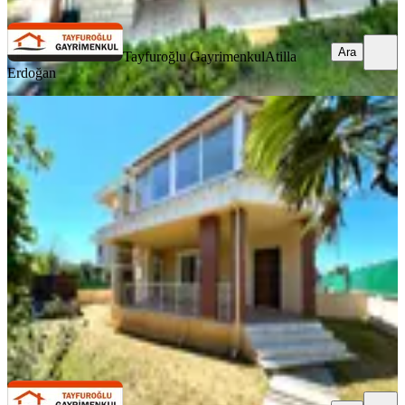
Ara
Tayfuroğlu Gayrimenkul
Atilla
Erdoğan
YENİ
Şile Kumbaba Caddesi Üzerinde
Kiralık 3+1 Müstakil Villa
Şile, Kumbaba Mahallesi
3+1
·
200 m²
·
08.08.2026
90.000 ₺
Tayfuroğlu Gayrimenkul
Atilla Erdoğan
Ara