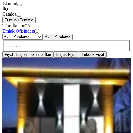
İstanbul
İlçe
Çatalca
Tümünü Temizle
Tüm İlanlar
(
1
)
Emlak Ofisinden
(
1
)
Akıllı Sıralama
Fiyatı Düşen
Güncel İlan
Düşük Fiyat
Yüksek Fiyat
SIFIR BİNA
Çelikler İnşaat&gayrimenkul'den
Kiralık Yeni Yapı Havuzlu Malikane
Çatalca, Çakıl Mahallesi
4+2
·
6000 m²
·
24.11.2025
250.000 ₺
Çelikler İnşaat Gayrimenkul
Uğurcan Çelik