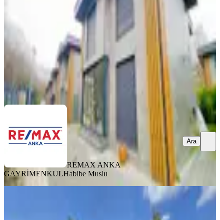
4+1
·
150 m²
·
06.08.2026
85.000 ₺
REMAX ANKA GAYRİMENKUL
Habibe Muslu
Ara
Ara
REMAX ANKA
GAYRİMENKUL
Habibe Muslu
YENİ
Site İçi 4,5+2 220 M2 Müsatkil Garajlı
Kiralık/for Rent