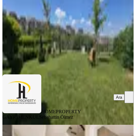
Pendik, Çamlık Mahallesi
4+2
·
650 m²
·
05.08.2026
205.000 ₺
HOMEPROPERTY GAYRİMENKUL
Sebahattin Ölmez
Ara
Ara
HOMEPROPERTY
GAYRİMENKUL
Sebahattin Ölmez
YENİ
Tuzla Marina Nın Yakının Da 5+2