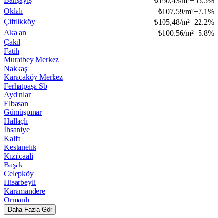
Bahşayiş
₺
160,43/m²
+
55.5
%
Oklalı
₺
107,59/m²
+
7.1
%
Çiftlikköy
₺
105,48/m²
+
22.2
%
Akalan
₺
100,56/m²
+
5.8
%
Çakıl
Fatih
Muratbey Merkez
Nakkaş
Karacaköy Merkez
Ferhatpaşa Sb
Aydınlar
Elbasan
Gümüşpınar
Hallaçlı
İhsaniye
Kalfa
Kestanelik
Kızılcaali
Başak
Celepköy
Hisarbeyli
Karamandere
Ormanlı
Daha Fazla Gör