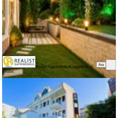
6+2
·
350 m²
·
08.08.2026
240.000 ₺
Realist Gayrimenkul
Çengelköy Realist
Ara
Ara
Realist Gayrimenkul
Çengelköy
Realist
YENİ
Bahçeşehir Oğuzkent Sitesinde 6+2
Havuzlu Sitede Kiralık Villa
Başakşehir, Bahçeşehir 2. Kısım Mahallesi
6+2
·
350 m²
·
08.08.2026