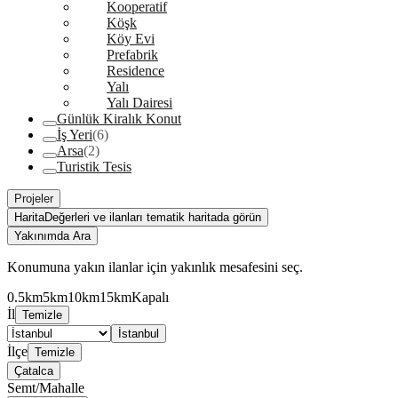
Kooperatif
Köşk
Köy Evi
Prefabrik
Residence
Yalı
Yalı Dairesi
Günlük Kiralık Konut
İş Yeri
(6)
Arsa
(2)
Turistik Tesis
Projeler
Harita
Değerleri ve ilanları tematik haritada görün
Yakınımda Ara
Konumuna yakın ilanlar için yakınlık mesafesini seç.
0.5km
5km
10km
15km
Kapalı
İl
Temizle
İstanbul
İlçe
Temizle
Çatalca
Semt/Mahalle