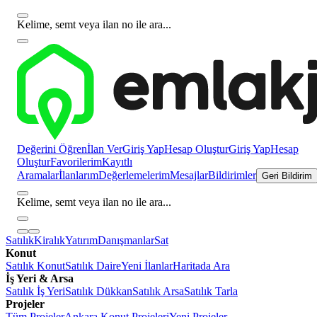
Kelime, semt veya ilan no ile ara...
Değerini Öğren
İlan Ver
Giriş Yap
Hesap Oluştur
Giriş Yap
Hesap
Oluştur
Favorilerim
Kayıtlı
Aramalar
İlanlarım
Değerlemelerim
Mesajlar
Bildirimler
Geri Bildirim
Kelime, semt veya ilan no ile ara...
Satılık
Kiralık
Yatırım
Danışmanlar
Sat
Konut
Satılık Konut
Satılık Daire
Yeni İlanlar
Haritada Ara
İş Yeri & Arsa
Satılık İş Yeri
Satılık Dükkan
Satılık Arsa
Satılık Tarla
Projeler
Tüm Projeler
Ankara Konut Projeleri
Yeni Projeler