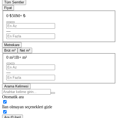
Tüm Semtler
Fiyat
0 ₺
50M+ ₺
—
Metrekare
Brüt m²
Net m²
0 m²
1B+ m²
—
Arama Kelimesi
Otomatik ara
İlan olmayan seçenekleri gizle
Ara (0 ilan)