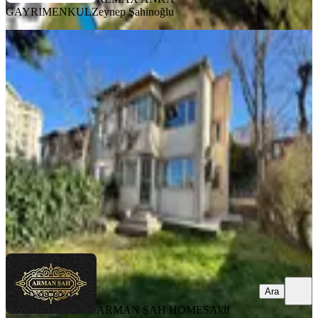
GAYRİMENKUL
Zeynep Şahinoğlu
YENİ
%
20
İstanbul Beşiktaş Akat
Mah.5.gazeteciler Sitesi Kiralık Villa
Beşiktaş, Akat Mahallesi
3+1
·
145 m²
·
04.08.2026
200.000 ₺
250.000 ₺
ARMAN ŞAH HOMES
Akif Cengiz
Ara
Ara
ARMAN ŞAH HOMES
Akif