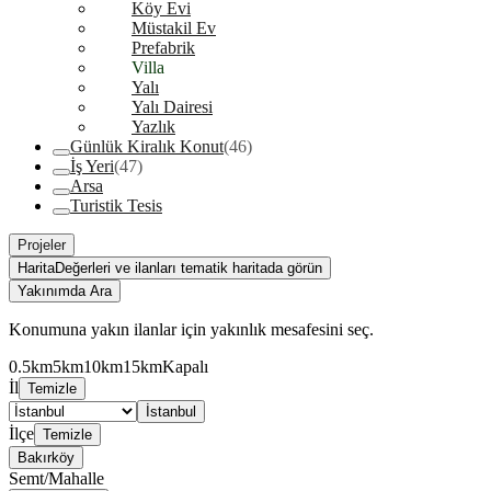
Köy Evi
Müstakil Ev
Prefabrik
Villa
Yalı
Yalı Dairesi
Yazlık
Günlük Kiralık Konut
(46)
İş Yeri
(47)
Arsa
Turistik Tesis
Projeler
Harita
Değerleri ve ilanları tematik haritada görün
Yakınımda Ara
Konumuna yakın ilanlar için yakınlık mesafesini seç.
0.5km
5km
10km
15km
Kapalı
İl
Temizle
İstanbul
İlçe
Temizle
Bakırköy
Semt/Mahalle