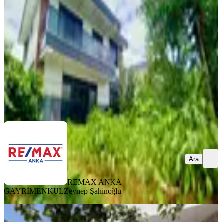
Şile, Sahilköy Mahallesi
5+1
·
240 m²
·
02.08.2026
67.000 ₺
REMAX ANKA GAYRİMENKUL
Zeynep Şahinoğlu
Ara
Ara
REMAX ANKA
GAYRİMENKUL
Zeynep Şahinoğlu
KOMBİLİ
Silivri Parkköy De Kiralık Triplex