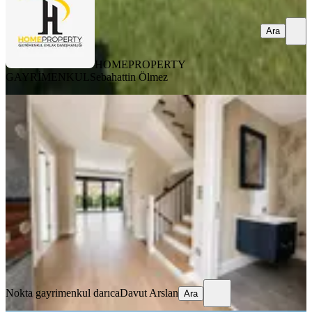
Ara
HOMEPROPERTY
GAYRİMENKUL
Sebahattin Ölmez
YENİ
Tuzla Marina Nın Yakının Da 5+2
550m2 Kiralık Villa
Tuzla, Cami Mahallesi
5+2
·
550 m²
·
05.08.2026
180.000 ₺
Nokta gayrimenkul darıca
Davut Arslan
Ara
Nokta gayrimenkul darıca
Davut Arslan
Ara