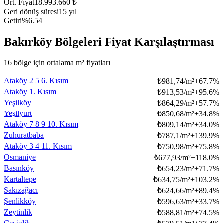
Ort. Fiyat
18.993.660 ₺
Geri dönüş süresi
15 yıl
Getiri
%6.54
Bakırköy Bölgeleri Fiyat Karşılaştırması
16 bölge için ortalama m² fiyatları
Ataköy 2 5 6. Kısım
₺
981,74/m²
+
67.7
%
Ataköy 1. Kısım
₺
913,53/m²
+
95.6
%
Yeşilköy
₺
864,29/m²
+
57.7
%
Yeşilyurt
₺
850,68/m²
+
34.8
%
Ataköy 7 8 9 10. Kısım
₺
809,14/m²
+
34.0
%
Zuhuratbaba
₺
787,1/m²
+
139.9
%
Ataköy 3 4 11. Kısım
₺
750,98/m²
+
75.8
%
Osmaniye
₺
677,93/m²
+
118.0
%
Basınköy
₺
654,23/m²
+
71.7
%
Kartaltepe
₺
634,75/m²
+
103.2
%
Sakızağacı
₺
624,66/m²
+
89.4
%
Şenlikköy
₺
596,63/m²
+
33.7
%
Zeytinlik
₺
588,81/m²
+
74.5
%
Cevizlik