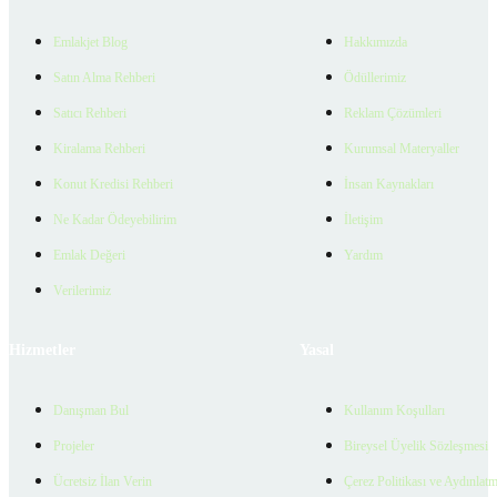
Emlakjet Blog
Hakkımızda
Satın Alma Rehberi
Ödüllerimiz
Satıcı Rehberi
Reklam Çözümleri
Kiralama Rehberi
Kurumsal Materyaller
Konut Kredisi Rehberi
İnsan Kaynakları
Ne Kadar Ödeyebilirim
İletişim
Emlak Değeri
Yardım
Verilerimiz
Hizmetler
Yasal
Danışman Bul
Kullanım Koşulları
Projeler
Bireysel Üyelik Sözleşmesi
Ücretsiz İlan Verin
Çerez Politikası ve Aydınlat