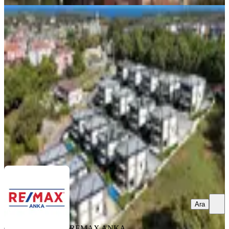
YENİ
Şile Nature Life'da Sıfır Havuzlu
Büyük Bahçeli Lüks Villalar
Şile, Yeniköy Mahallesi
4+2
·
236 m²
·
04.08.2026
130.000 ₺
REMAX ANKA GAYRİMENKUL
Zeynep Şahinoğlu
Ara
Ara
REMAX ANKA