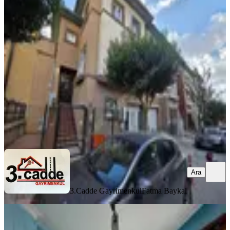
Bahçeşehir Ilgaz Villaları'nda Kiralık
4+2 Villa
Başakşehir, Bahçeşehir 1. Kısım Mahallesi
4+2
·
330 m²
·
05.08.2026
115.000 ₺
3.Cadde Gayrimenkul
Fatma Baykal
Ara
Ara
3.Cadde Gayrimenkul
Fatma Baykal
BALKONLU
Mertcan'dan Çarşı Mah 80m2 Bahçe
Kullanımlı 4+1 Fırsat Kiralık Villa