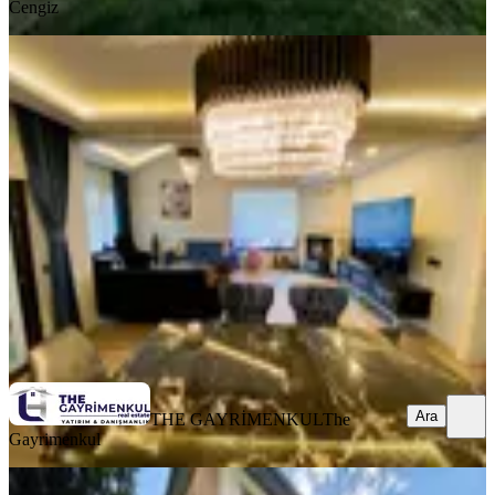
Cengiz
YENİ
Elitkent Sitesi Kiralık 3+1 Eşyalı
Havuzlu Müstakil Villa
Beylikdüzü, Dereağzı Mahallesi
3+1
·
350 m²
·
03.08.2026
185.000 ₺
THE GAYRİMENKUL
The Gayrimenkul
Ara
Ara
THE GAYRİMENKUL
The
Gayrimenkul
SİTE İÇİ