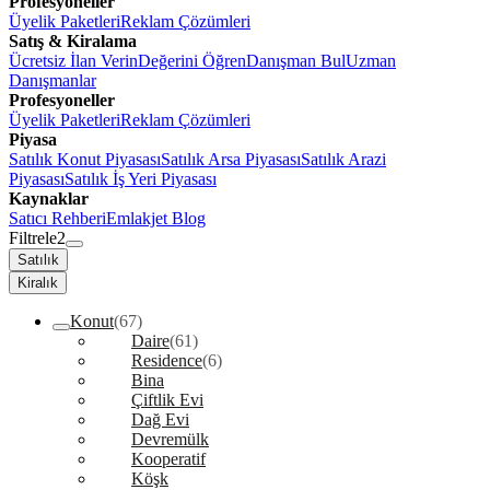
Profesyoneller
Üyelik Paketleri
Reklam Çözümleri
Satış & Kiralama
Ücretsiz İlan Verin
Değerini Öğren
Danışman Bul
Uzman
Danışmanlar
Profesyoneller
Üyelik Paketleri
Reklam Çözümleri
Piyasa
Satılık Konut Piyasası
Satılık Arsa Piyasası
Satılık Arazi
Piyasası
Satılık İş Yeri Piyasası
Kaynaklar
Satıcı Rehberi
Emlakjet Blog
Filtrele
2
Satılık
Kiralık
Konut
(67)
Daire
(61)
Residence
(6)
Bina
Çiftlik Evi
Dağ Evi
Devremülk
Kooperatif
Köşk