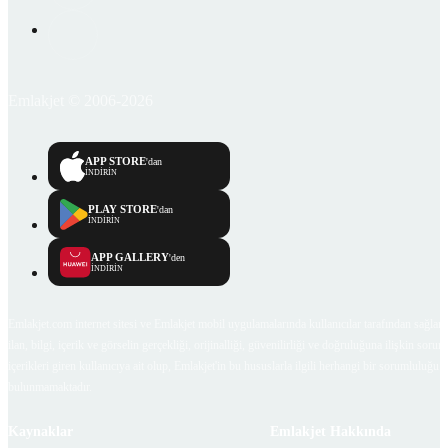
Emlakjet © 2006-2026
APP STORE
'dan
İNDİRİN
PLAY STORE
'dan
İNDİRİN
APP GALLERY
'den
İNDİRİN
Emlakjet.com internet sitesi ve Emlakjet mobil uygulamalarında kullanıcılar tarafından sağlana
ilan, bilgi, içerik ve görselin gerçekliği, orijinalliği, güvenilirliği ve doğruluğuna ilişkin soru
içerikleri giren kullanıcıya ait olup, Emlakjet'in bu hususlarla ilgili herhangi bir sorumluluğu
bulunmamaktadır.
Kaynaklar
Emlakjet Hakkında