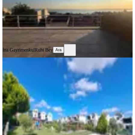
4+1
·
200 m²
·
29.07.2026
55.000 ₺
İna Gayrimenkul
Ruhi Bey
Ara
İna Gayrimenkul
Ruhi Bey
Ara
YENİ
Bahçeşehir Boğazköy'de Manzaralı 3
Katlı Villa
Başakşehir, Bahçeşehir 2. Kısım Mahallesi
5+1
·
320 m²
·
06.08.2026
88.000 ₺
POLAT EMLAK
Kafur Baykanlı