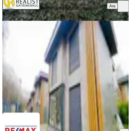
Ara
Realist Gayrimenkul
Çengelköy
Realist
YENİ
Şile Çayırbaşı Lanse Koruparkta
Kiralık Villa
Şile, Çayırbaşı Mahallesi
4+1
·
150 m²
·
06.08.2026
85.000 ₺
REMAX ANKA GAYRİMENKUL
Zeynep Şahinoğlu
Ara