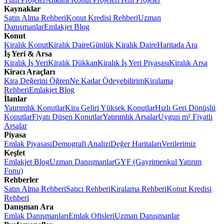
Kaynaklar
Satın Alma Rehberi
Konut Kredisi Rehberi
Uzman
Danışmanlar
Emlakjet Blog
Konut
Kiralık Konut
Kiralık Daire
Günlük Kiralık Daire
Haritada Ara
İş Yeri & Arsa
Kiralık İş Yeri
Kiralık Dükkan
Kiralık İş Yeri Piyasası
Kiralık Arsa
Kiracı Araçları
Kira Değerini Öğren
Ne Kadar Ödeyebilirim
Kiralama
Rehberi
Emlakjet Blog
İlanlar
Yatırımlık Konutlar
Kira Geliri Yüksek Konutlar
Hızlı Geri Dönüşlü
Konutlar
Fiyatı Düşen Konutlar
Yatırımlık Arsalar
Uygun m² Fiyatlı
Arsalar
Piyasa
Emlak Piyasası
Demografi Analizi
Değer Haritaları
Verilerimiz
Keşfet
Emlakjet Blog
Uzman Danışmanlar
GYF (Gayrimenkul Yatırım
Fonu)
Rehberler
Satın Alma Rehberi
Satıcı Rehberi
Kiralama Rehberi
Konut Kredisi
Rehberi
Danışman Ara
Emlak Danışmanları
Emlak Ofisleri
Uzman Danışmanlar