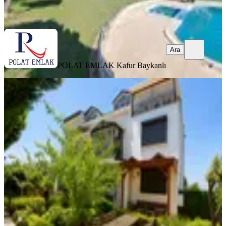
Ara
Ara
POLAT EMLAK
Kafur Baykanlı
YENİ
Bahçeşehir 2. Kısım'da 3 Katlı Lüks
Villa
Başakşehir, Bahçeşehir 2. Kısım Mahallesi
4+1
·
320 m²
·
06.08.2026
85.000 ₺
POLAT EMLAK
Kafur Baykanlı
Ara