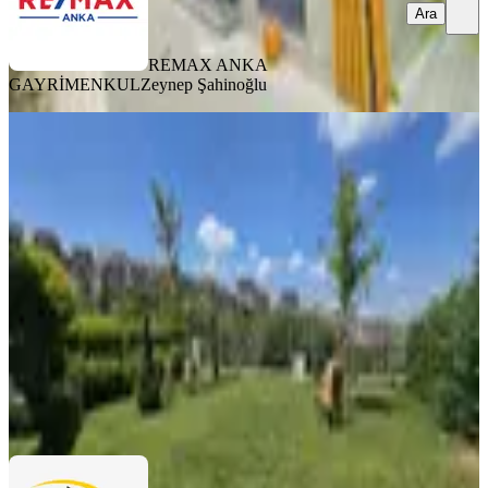
Ara
REMAX ANKA
GAYRİMENKUL
Zeynep Şahinoğlu
YENİ
Site İçi 4,5+2 220 M2 Müsatkil Garajlı
Kiralık/for Rent
Pendik, Çamlık Mahallesi
4+2
·
650 m²
·
05.08.2026
205.000 ₺
HOMEPROPERTY GAYRİMENKUL
Sebahattin Ölmez
Ara