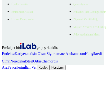
Üyelik Paketleri
Çerez Ayarları
EmlakZeka Asistan
Kullanıcı Veri Gizliliği Bildi
Uzman Danışmanlar
Ziyaretçi Veri Gizliliği
Müşteri Yetkilisi Veri Gizlili
Aday Aydınlatma Metni
Emlakjet bir
grup şirketidir.
Endeksa
Kariyer.net
İşin Olsun
Sigortam.net
Arabam.com
Hangikredi
Cimri
Neredekal
SteelOrbis
Chemorbis
Ara
Favorilerim
İlan Ver
Keşfet
Hesabım