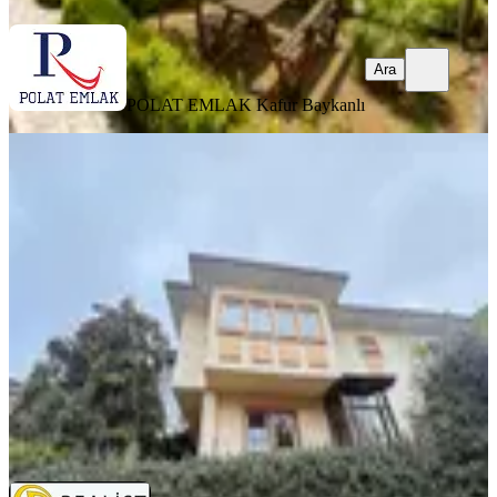
Ara
POLAT EMLAK
Kafur Baykanlı
YENİ
Çengelköy Ata2 Sitesinin Ensessiz
Sokağında Bakımlı Dublex Villa
Üsküdar, Bahçelievler Mahallesi
4+1
·
200 m²
·
06.08.2026
110.000 ₺
Realist Gayrimenkul
Çengelköy Realist
Ara