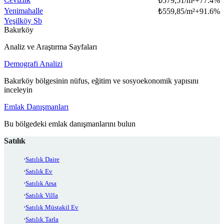
₺
579,51/m²
+
77.4
%
Yenimahalle
₺
559,85/m²
+
91.6
%
Yeşilköy Sb
Bakırköy
Analiz ve Araştırma Sayfaları
Demografi Analizi
Bakırköy bölgesinin nüfus, eğitim ve sosyoekonomik yapısını
inceleyin
Emlak Danışmanları
Bu bölgedeki emlak danışmanlarını bulun
Satılık
Satılık Daire
Satılık Ev
Satılık Arsa
Satılık Villa
Satılık Müstakil Ev
Satılık Tarla