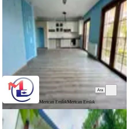
Kartal, Yakacık Çarşı Mahallesi
4+1
·
220 m²
·
04.08.2026
125.000 ₺
Mertcan Emlak
Mertcan Emlak
Ara
Ara
Mertcan Emlak
Mertcan Emlak
SIFIR BİNA
Şilede Denize 500m 5+1 Bahçeli
Müstakil Villa