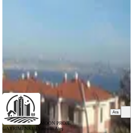
YENİ
Semtin En Prestijli Lokasyonunda
10+2 Kiralık Villa
Büyükçekmece, Sinanoba Mahallesi
9+ Oda
·
650 m²
·
04.08.2026
110.000 ₺
MOON PROJE GAYRİMENKUL
Yasemin Ateş
Ara
Ara
MOON PROJE
GAYRİMENKUL
Yasemin Ateş