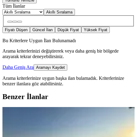
Tümünü Temizle
Tüm İlanlar
Akıllı Sıralama
Fiyatı Düşen
Güncel İlan
Düşük Fiyat
Yüksek Fiyat
Bu Kriterlere Uygun İlan Bulunamadı
Arama kriterlerinizi değiştirerek veya daha geniş bir bölgede
arayarak tekrar deneyebilirsiniz.
Daha Geniş Ara
Aramayı Kaydet
Arama kriterlerinize uygun başka ilan bulamadık.
Kriterlerinize
benzer ilanlara göz atabilirsiniz.
Benzer İlanlar
ÖNE ÇIKAN
Gürpınar 4+1 Kiralık Villa
Beylikdüzü, Gürpınar Mahallesi