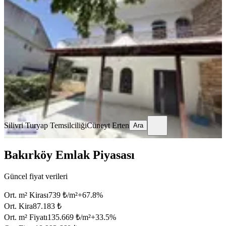
Villa
Silivri, Cumhuriyet Mahallesi
3+1
·
190 m²
·
02.08.2026
50.000 ₺
Silivri Turyap Temsilciliği
Cüneyt Erten
Ara
Silivri Turyap Temsilciliği
Cüneyt Erten
Ara
Bakırköy Emlak Piyasası
Güncel fiyat verileri
Ort. m² Kirası
739 ₺/m²
+
67.8
%
Ort. Kira
87.183 ₺
Ort. m² Fiyatı
135.669 ₺/m²
+
33.5
%