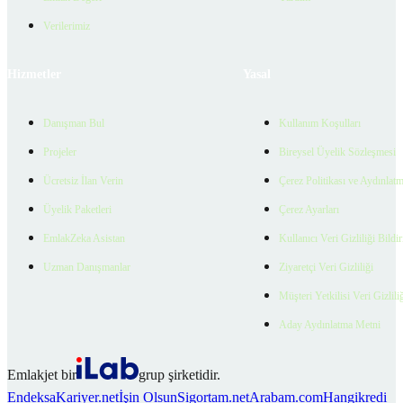
Verilerimiz
Hizmetler
Yasal
Danışman Bul
Kullanım Koşulları
Projeler
Bireysel Üyelik Sözleşmesi
Ücretsiz İlan Verin
Çerez Politikası ve Aydınlat
Üyelik Paketleri
Çerez Ayarları
EmlakZeka Asistan
Kullanıcı Veri Gizliliği Bildi
Uzman Danışmanlar
Ziyaretçi Veri Gizliliği
Müşteri Yetkilisi Veri Gizlili
Aday Aydınlatma Metni
Emlakjet bir
grup şirketidir.
Endeksa
Kariyer.net
İşin Olsun
Sigortam.net
Arabam.com
Hangikredi