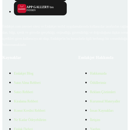
APP GALLERY
'den
İNDİRİN
Emlakjet.com internet sitesi ve Emlakjet mobil uygulamalarında kullanıcılar tarafından sağlana
ilan, bilgi, içerik ve görselin gerçekliği, orijinalliği, güvenilirliği ve doğruluğuna ilişkin soru
içerikleri giren kullanıcıya ait olup, Emlakjet'in bu hususlarla ilgili herhangi bir sorumluluğu
bulunmamaktadır.
Kaynaklar
Emlakjet Hakkında
Emlakjet Blog
Hakkımızda
Satın Alma Rehberi
Ödüllerimiz
Satıcı Rehberi
Reklam Çözümleri
Kiralama Rehberi
Kurumsal Materyaller
Konut Kredisi Rehberi
İnsan Kaynakları
Ne Kadar Ödeyebilirim
İletişim
Emlak Değeri
Yardım