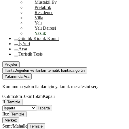
Müstakil Ev
Prefabrik
Residence
Villa
Yalı
Yalı Dairesi
Yazlık
Günlük Kiralık Konut
İş Yeri
Arsa
Turistik Tesis
Projeler
Harita
Değerleri ve ilanları tematik haritada görün
Yakınımda Ara
Konumuna yakın ilanlar için yakınlık mesafesini seç.
0.5km
5km
10km
15km
Kapalı
İl
Temizle
Isparta
İlçe
Temizle
Merkez
Semt/Mahalle
Temizle