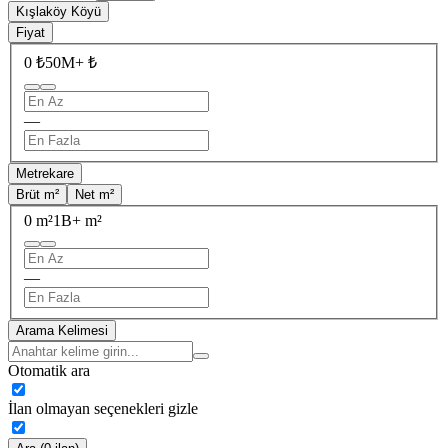
Kışlaköy Köyü
Fiyat
0 ₺
50M+ ₺
—
Metrekare
Brüt m²
Net m²
0 m²
1B+ m²
—
Arama Kelimesi
Otomatik ara
İlan olmayan seçenekleri gizle