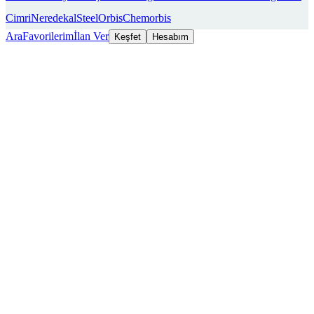
Cimri
Neredekal
SteelOrbis
Chemorbis
Ara
Favorilerim
İlan Ver
Keşfet
Hesabım