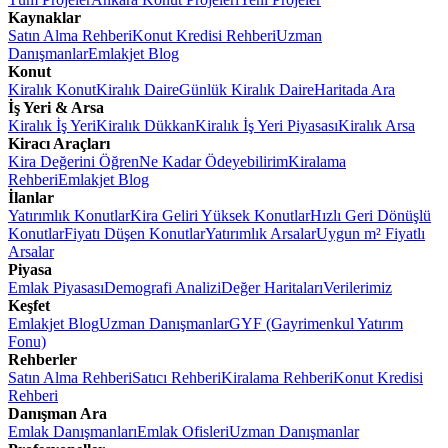
Kaynaklar
Satın Alma Rehberi
Konut Kredisi Rehberi
Uzman
Danışmanlar
Emlakjet Blog
Konut
Kiralık Konut
Kiralık Daire
Günlük Kiralık Daire
Haritada Ara
İş Yeri & Arsa
Kiralık İş Yeri
Kiralık Dükkan
Kiralık İş Yeri Piyasası
Kiralık Arsa
Kiracı Araçları
Kira Değerini Öğren
Ne Kadar Ödeyebilirim
Kiralama
Rehberi
Emlakjet Blog
İlanlar
Yatırımlık Konutlar
Kira Geliri Yüksek Konutlar
Hızlı Geri Dönüşlü
Konutlar
Fiyatı Düşen Konutlar
Yatırımlık Arsalar
Uygun m² Fiyatlı
Arsalar
Piyasa
Emlak Piyasası
Demografi Analizi
Değer Haritaları
Verilerimiz
Keşfet
Emlakjet Blog
Uzman Danışmanlar
GYF (Gayrimenkul Yatırım
Fonu)
Rehberler
Satın Alma Rehberi
Satıcı Rehberi
Kiralama Rehberi
Konut Kredisi
Rehberi
Danışman Ara
Emlak Danışmanları
Emlak Ofisleri
Uzman Danışmanlar