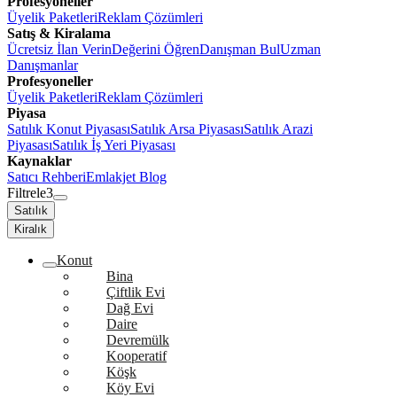
Profesyoneller
Üyelik Paketleri
Reklam Çözümleri
Satış & Kiralama
Ücretsiz İlan Verin
Değerini Öğren
Danışman Bul
Uzman
Danışmanlar
Profesyoneller
Üyelik Paketleri
Reklam Çözümleri
Piyasa
Satılık Konut Piyasası
Satılık Arsa Piyasası
Satılık Arazi
Piyasası
Satılık İş Yeri Piyasası
Kaynaklar
Satıcı Rehberi
Emlakjet Blog
Filtrele
3
Satılık
Kiralık
Konut
Bina
Çiftlik Evi
Dağ Evi
Daire
Devremülk
Kooperatif
Köşk
Köy Evi