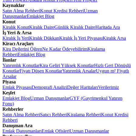
Kaynaklar
Satın Alma Rehberi
Konut Kredisi Rehberi
Uzman
Danışmanlar
Emlakjet Blog
Konut
Kiralık Konut
Kiralık Daire
Günlük Kiralık Daire
Haritada Ara
İş Yeri & Arsa
Kiralık İş Yeri
Kiralık Dükkan
Kiralık İş Yeri Piyasası
Kiralık Arsa
Kiracı Araçları
Kira Değerini Öğren
Ne Kadar Ödeyebilirim
Kiralama
Rehberi
Emlakjet Blog
İlanlar
Yatırımlık Konutlar
Kira Geliri Yüksek Konutlar
Hızlı Geri Dönüşlü
Konutlar
Fiyatı Düşen Konutlar
Yatırımlık Arsalar
Uygun m² Fiyatlı
Arsalar
Piyasa
Emlak Piyasası
Demografi Analizi
Değer Haritaları
Verilerimiz
Keşfet
Emlakjet Blog
Uzman Danışmanlar
GYF (Gayrimenkul Yatırım
Fonu)
Rehberler
Satın Alma Rehberi
Satıcı Rehberi
Kiralama Rehberi
Konut Kredisi
Rehberi
Danışman Ara
Emlak Danışmanları
Emlak Ofisleri
Uzman Danışmanlar