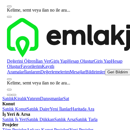
Kelime, semt veya ilan no ile ara...
Değerini Öğren
İlan Ver
Giriş Yap
Hesap Oluştur
Giriş Yap
Hesap
Oluştur
Favorilerim
Kayıtlı
Aramalar
İlanlarım
Değerlemelerim
Mesajlar
Bildirimler
Geri Bildirim
Kelime, semt veya ilan no ile ara...
Satılık
Kiralık
Yatırım
Danışmanlar
Sat
Konut
Satılık Konut
Satılık Daire
Yeni İlanlar
Haritada Ara
İş Yeri & Arsa
Satılık İş Yeri
Satılık Dükkan
Satılık Arsa
Satılık Tarla
Projeler
Tüm Projeler
Ankara Konut Projeleri
Yeni Projeler