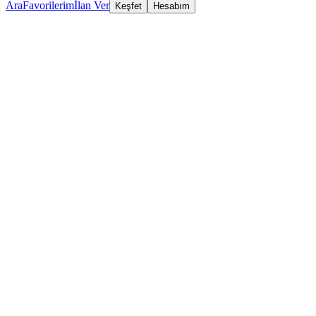
Ara
Favorilerim
İlan Ver
Keşfet
Hesabım