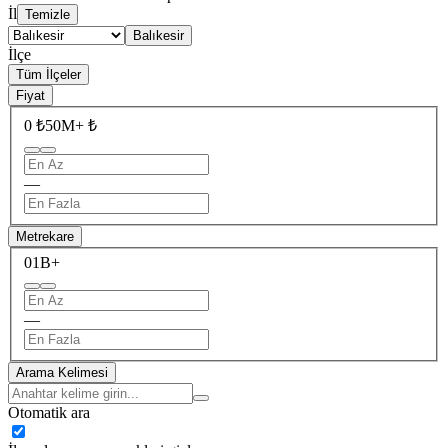
İl
Temizle
Balıkesir
İlçe
Tüm İlçeler
Fiyat
0 ₺
50M+ ₺
—
Metrekare
0
1B+
—
Arama Kelimesi
Otomatik ara