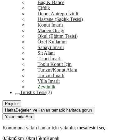
Bağ & Bahçe
Çiftlik
Depo, Antrepo İzinli
Hastane (Sağlık Tesisi)
Konut İmarlı
Maden Ocağı
Okul (Eğitim Tesisi)
Özel Kullanım
Sanayi İmarlı
Sit Alanı
Ticari İmarlı
Toplu Konut İçin
Turizm/Konut Alanı
Turizm İmarlı
Villa İmarlı
Zeytinlik
Turistik Tesis
(2)
Projeler
Harita
Değerleri ve ilanları tematik haritada görün
Yakınımda Ara
Konumuna yakın ilanlar için yakınlık mesafesini seç.
0.5km
5km
10km
15km
Kapalı