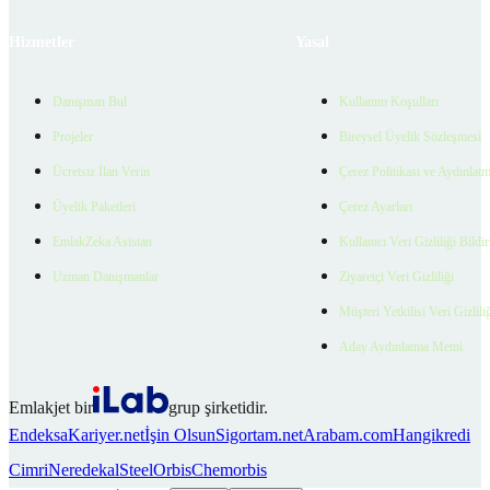
Hizmetler
Yasal
Danışman Bul
Kullanım Koşulları
Projeler
Bireysel Üyelik Sözleşmesi
Ücretsiz İlan Verin
Çerez Politikası ve Aydınlat
Üyelik Paketleri
Çerez Ayarları
EmlakZeka Asistan
Kullanıcı Veri Gizliliği Bildi
Uzman Danışmanlar
Ziyaretçi Veri Gizliliği
Müşteri Yetkilisi Veri Gizlili
Aday Aydınlatma Metni
Emlakjet bir
grup şirketidir.
Endeksa
Kariyer.net
İşin Olsun
Sigortam.net
Arabam.com
Hangikredi
Cimri
Neredekal
SteelOrbis
Chemorbis