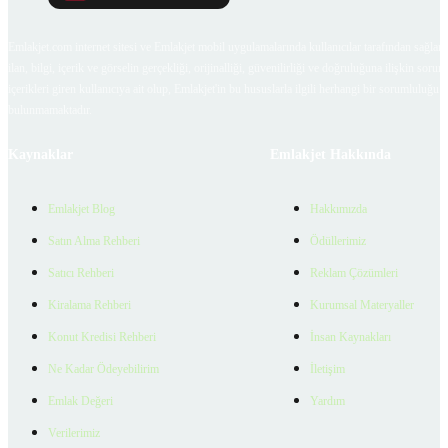
Emlakjet.com internet sitesi ve Emlakjet mobil uygulamalarında kullanıcılar tarafından sağlana
ilan, bilgi, içerik ve görselin gerçekliği, orijinalliği, güvenilirliği ve doğruluğuna ilişkin soru
içerikleri giren kullanıcıya ait olup, Emlakjet'in bu hususlarla ilgili herhangi bir sorumluluğu
bulunmamaktadır.
Kaynaklar
Emlakjet Hakkında
Emlakjet Blog
Hakkımızda
Satın Alma Rehberi
Ödüllerimiz
Satıcı Rehberi
Reklam Çözümleri
Kiralama Rehberi
Kurumsal Materyaller
Konut Kredisi Rehberi
İnsan Kaynakları
Ne Kadar Ödeyebilirim
İletişim
Emlak Değeri
Yardım
Verilerimiz