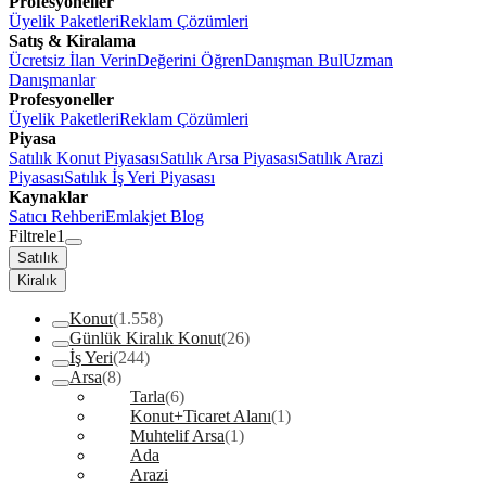
Profesyoneller
Üyelik Paketleri
Reklam Çözümleri
Satış & Kiralama
Ücretsiz İlan Verin
Değerini Öğren
Danışman Bul
Uzman
Danışmanlar
Profesyoneller
Üyelik Paketleri
Reklam Çözümleri
Piyasa
Satılık Konut Piyasası
Satılık Arsa Piyasası
Satılık Arazi
Piyasası
Satılık İş Yeri Piyasası
Kaynaklar
Satıcı Rehberi
Emlakjet Blog
Filtrele
1
Satılık
Kiralık
Konut
(1.558)
Günlük Kiralık Konut
(26)
İş Yeri
(244)
Arsa
(8)
Tarla
(6)
Konut+Ticaret Alanı
(1)
Muhtelif Arsa
(1)
Ada
Arazi