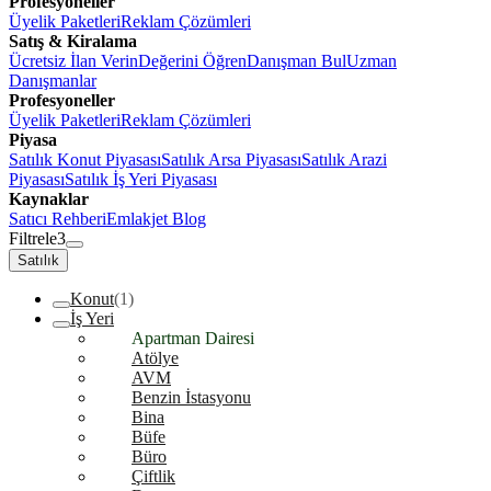
Profesyoneller
Üyelik Paketleri
Reklam Çözümleri
Satış & Kiralama
Ücretsiz İlan Verin
Değerini Öğren
Danışman Bul
Uzman
Danışmanlar
Profesyoneller
Üyelik Paketleri
Reklam Çözümleri
Piyasa
Satılık Konut Piyasası
Satılık Arsa Piyasası
Satılık Arazi
Piyasası
Satılık İş Yeri Piyasası
Kaynaklar
Satıcı Rehberi
Emlakjet Blog
Filtrele
3
Satılık
Konut
(1)
İş Yeri
Apartman Dairesi
Atölye
AVM
Benzin İstasyonu
Bina
Büfe
Büro
Çiftlik