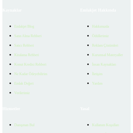
Kaynaklar
Emlakjet Hakkında
Emlakjet Blog
Hakkımızda
Satın Alma Rehberi
Ödüllerimiz
Satıcı Rehberi
Reklam Çözümleri
Kiralama Rehberi
Kurumsal Materyaller
Konut Kredisi Rehberi
İnsan Kaynakları
Ne Kadar Ödeyebilirim
İletişim
Emlak Değeri
Yardım
Verilerimiz
Hizmetler
Yasal
Danışman Bul
Kullanım Koşulları