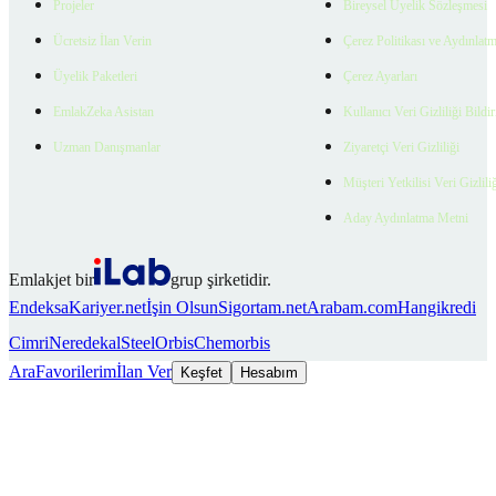
Projeler
Bireysel Üyelik Sözleşmesi
Ücretsiz İlan Verin
Çerez Politikası ve Aydınlat
Üyelik Paketleri
Çerez Ayarları
EmlakZeka Asistan
Kullanıcı Veri Gizliliği Bildi
Uzman Danışmanlar
Ziyaretçi Veri Gizliliği
Müşteri Yetkilisi Veri Gizlili
Aday Aydınlatma Metni
Emlakjet bir
grup şirketidir.
Endeksa
Kariyer.net
İşin Olsun
Sigortam.net
Arabam.com
Hangikredi
Cimri
Neredekal
SteelOrbis
Chemorbis
Ara
Favorilerim
İlan Ver
Keşfet
Hesabım