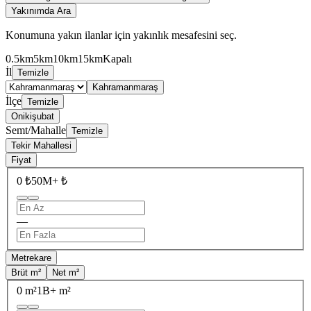
Yakınımda Ara
Konumuna yakın ilanlar için yakınlık mesafesini seç.
0.5km
5km
10km
15km
Kapalı
İl
Temizle
Kahramanmaraş
İlçe
Temizle
Onikişubat
Semt/Mahalle
Temizle
Tekir Mahallesi
Fiyat
0 ₺
50M+ ₺
—
Metrekare
Brüt m²
Net m²
0 m²
1B+ m²