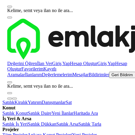
Kelime, semt veya ilan no ile ara...
Değerini Öğren
İlan Ver
Giriş Yap
Hesap Oluştur
Giriş Yap
Hesap
Oluştur
Favorilerim
Kayıtlı
Aramalar
İlanlarım
Değerlemelerim
Mesajlar
Bildirimler
Geri Bildirim
Kelime, semt veya ilan no ile ara...
Satılık
Kiralık
Yatırım
Danışmanlar
Sat
Konut
Satılık Konut
Satılık Daire
Yeni İlanlar
Haritada Ara
İş Yeri & Arsa
Satılık İş Yeri
Satılık Dükkan
Satılık Arsa
Satılık Tarla
Projeler
Tüm Projeler
Ankara Konut Projeleri
Yeni Projeler