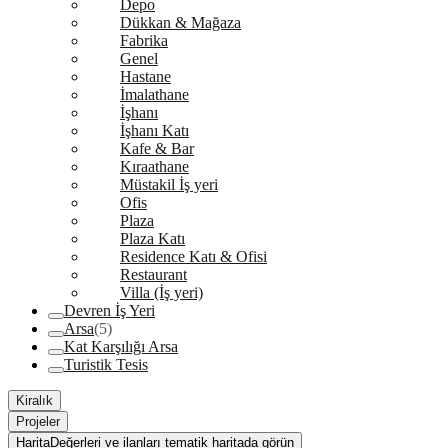
Depo
Dükkan & Mağaza
Fabrika
Genel
Hastane
İmalathane
İşhanı
İşhanı Katı
Kafe & Bar
Kıraathane
Müstakil İş yeri
Ofis
Plaza
Plaza Katı
Residence Katı & Ofisi
Restaurant
Villa (İş yeri)
Devren İş Yeri
Arsa
(5)
Kat Karşılığı Arsa
Turistik Tesis
Kiralık
Projeler
Harita
Değerleri ve ilanları tematik haritada görün