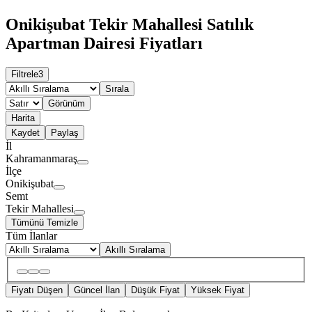
Onikişubat Tekir Mahallesi Satılık
Apartman Dairesi Fiyatları
Filtrele
3
Sırala
Görünüm
Harita
Kaydet
Paylaş
İl
Kahramanmaraş
İlçe
Onikişubat
Semt
Tekir Mahallesi
Tümünü Temizle
Tüm İlanlar
Akıllı Sıralama
Fiyatı Düşen
Güncel İlan
Düşük Fiyat
Yüksek Fiyat