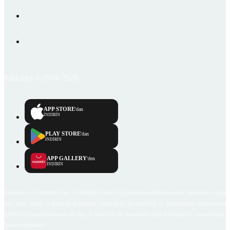
Emlakjet © 2006-2026
APP STORE
'dan
İNDİRİN
PLAY STORE
'dan
İNDİRİN
APP GALLERY
'den
İNDİRİN
Emlakjet.com internet sitesi ve Emlakjet mobil uygulamalarında kullanıcılar tarafından sağlana
ilan, bilgi, içerik ve görselin gerçekliği, orijinalliği, güvenilirliği ve doğruluğuna ilişkin soru
içerikleri giren kullanıcıya ait olup, Emlakjet'in bu hususlarla ilgili herhangi bir sorumluluğu
bulunmamaktadır.