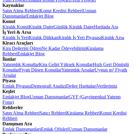
Kaynaklar
Satın Alma Rehberi
Konut Kredisi Rehberi
Uzman
Danışmanlar
Emlakjet Blog
Konut
Kiralık Konut
Kiralık Daire
Günlük Kiralık Daire
Haritada Ara
İş Yeri & Arsa
Kiralık İş Yeri
Kiralık Dükkan
Kiralık İş Yeri Piyasası
Kiralık Arsa
Kiracı Araçları
Kira Değerini Öğren
Ne Kadar Ödeyebilirim
Kiralama
Rehberi
Emlakjet Blog
İlanlar
Yatırımlık Konutlar
Kira Geliri Yüksek Konutlar
Hızlı Geri Dönüşlü
Konutlar
Fiyatı Düşen Konutlar
Yatırımlık Arsalar
Uygun m² Fiyatlı
Arsalar
Piyasa
Emlak Piyasası
Demografi Analizi
Değer Haritaları
Verilerimiz
Keşfet
Emlakjet Blog
Uzman Danışmanlar
GYF (Gayrimenkul Yatırım
Fonu)
Rehberler
Satın Alma Rehberi
Satıcı Rehberi
Kiralama Rehberi
Konut Kredisi
Rehberi
Danışman Ara
Emlak Danışmanları
Emlak Ofisleri
Uzman Danışmanlar