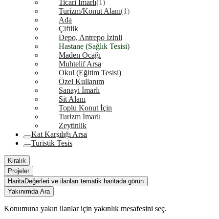
Ticari İmarlı
(1)
Turizm/Konut Alanı
(1)
Ada
Çiftlik
Depo, Antrepo İzinli
Hastane (Sağlık Tesisi)
Maden Ocağı
Muhtelif Arsa
Okul (Eğitim Tesisi)
Özel Kullanım
Sanayi İmarlı
Sit Alanı
Toplu Konut İçin
Turizm İmarlı
Zeytinlik
Kat Karşılığı Arsa
Turistik Tesis
Kiralık
Projeler
Harita
Değerleri ve ilanları tematik haritada görün
Yakınımda Ara
Konumuna yakın ilanlar için yakınlık mesafesini seç.