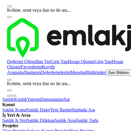
Kelime, semt veya ilan no ile ara...
Değerini Öğren
İlan Ver
Giriş Yap
Hesap Oluştur
Giriş Yap
Hesap
Oluştur
Favorilerim
Kayıtlı
Aramalar
İlanlarım
Değerlemelerim
Mesajlar
Bildirimler
Geri Bildirim
Kelime, semt veya ilan no ile ara...
Satılık
Kiralık
Yatırım
Danışmanlar
Sat
Konut
Satılık Konut
Satılık Daire
Yeni İlanlar
Haritada Ara
İş Yeri & Arsa
Satılık İş Yeri
Satılık Dükkan
Satılık Arsa
Satılık Tarla
Projeler
Tüm Projeler
Ankara Konut Projeleri
Yeni Projeler