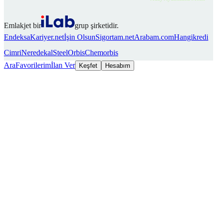
Emlakjet bir
grup şirketidir.
Endeksa
Kariyer.net
İşin Olsun
Sigortam.net
Arabam.com
Hangikredi
Cimri
Neredekal
SteelOrbis
Chemorbis
Ara
Favorilerim
İlan Ver
Keşfet
Hesabım