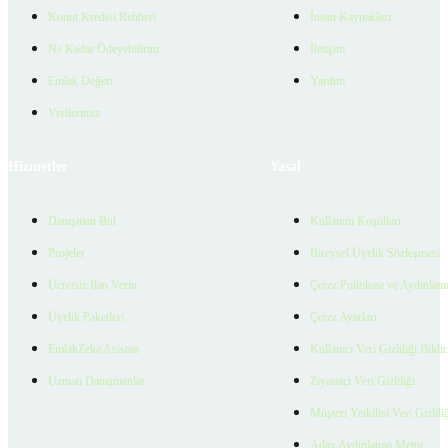
Konut Kredisi Rehberi
İnsan Kaynakları
Ne Kadar Ödeyebilirim
İletişim
Emlak Değeri
Yardım
Verilerimiz
Hizmetler
Yasal
Danışman Bul
Kullanım Koşulları
Projeler
Bireysel Üyelik Sözleşmesi
Ücretsiz İlan Verin
Çerez Politikası ve Aydınlat
Üyelik Paketleri
Çerez Ayarları
EmlakZeka Asistan
Kullanıcı Veri Gizliliği Bildi
Uzman Danışmanlar
Ziyaretçi Veri Gizliliği
Müşteri Yetkilisi Veri Gizlili
Aday Aydınlatma Metni