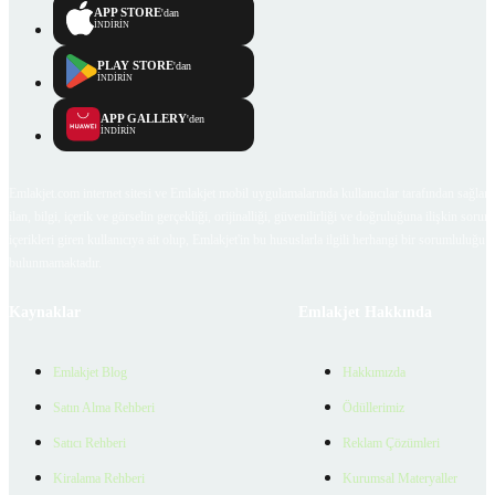
APP STORE
'dan
İNDİRİN
PLAY STORE
'dan
İNDİRİN
APP GALLERY
'den
İNDİRİN
Emlakjet.com internet sitesi ve Emlakjet mobil uygulamalarında kullanıcılar tarafından sağlana
ilan, bilgi, içerik ve görselin gerçekliği, orijinalliği, güvenilirliği ve doğruluğuna ilişkin soru
içerikleri giren kullanıcıya ait olup, Emlakjet'in bu hususlarla ilgili herhangi bir sorumluluğu
bulunmamaktadır.
Kaynaklar
Emlakjet Hakkında
Emlakjet Blog
Hakkımızda
Satın Alma Rehberi
Ödüllerimiz
Satıcı Rehberi
Reklam Çözümleri
Kiralama Rehberi
Kurumsal Materyaller