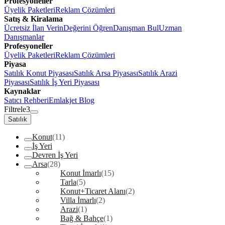
Profesyoneller
Üyelik Paketleri
Reklam Çözümleri
Satış & Kiralama
Ücretsiz İlan Verin
Değerini Öğren
Danışman Bul
Uzman
Danışmanlar
Profesyoneller
Üyelik Paketleri
Reklam Çözümleri
Piyasa
Satılık Konut Piyasası
Satılık Arsa Piyasası
Satılık Arazi
Piyasası
Satılık İş Yeri Piyasası
Kaynaklar
Satıcı Rehberi
Emlakjet Blog
Filtrele
3
Satılık
Konut
(11)
İş Yeri
Devren İş Yeri
Arsa
(28)
Konut İmarlı
(15)
Tarla
(5)
Konut+Ticaret Alanı
(2)
Villa İmarlı
(2)
Arazi
(1)
Bağ & Bahçe
(1)