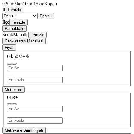
0.5km
5km
10km
15km
Kapalı
İl
Temizle
Denizli
İlçe
Temizle
Pamukkale
Semt/Mahalle
Temizle
Cankurtaran Mahallesi
Fiyat
0 ₺
50M+ ₺
—
Metrekare
0
1B+
—
Metrekare Birim Fiyatı