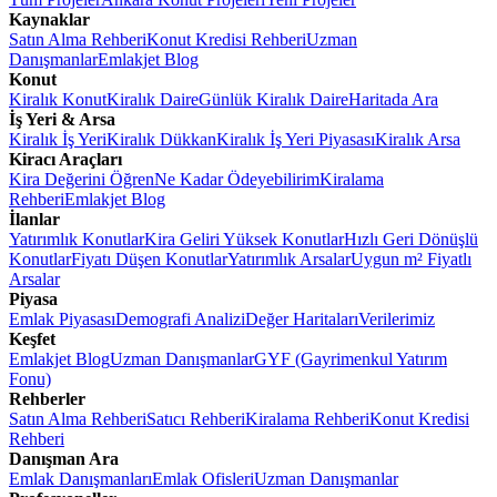
Kaynaklar
Satın Alma Rehberi
Konut Kredisi Rehberi
Uzman
Danışmanlar
Emlakjet Blog
Konut
Kiralık Konut
Kiralık Daire
Günlük Kiralık Daire
Haritada Ara
İş Yeri & Arsa
Kiralık İş Yeri
Kiralık Dükkan
Kiralık İş Yeri Piyasası
Kiralık Arsa
Kiracı Araçları
Kira Değerini Öğren
Ne Kadar Ödeyebilirim
Kiralama
Rehberi
Emlakjet Blog
İlanlar
Yatırımlık Konutlar
Kira Geliri Yüksek Konutlar
Hızlı Geri Dönüşlü
Konutlar
Fiyatı Düşen Konutlar
Yatırımlık Arsalar
Uygun m² Fiyatlı
Arsalar
Piyasa
Emlak Piyasası
Demografi Analizi
Değer Haritaları
Verilerimiz
Keşfet
Emlakjet Blog
Uzman Danışmanlar
GYF (Gayrimenkul Yatırım
Fonu)
Rehberler
Satın Alma Rehberi
Satıcı Rehberi
Kiralama Rehberi
Konut Kredisi
Rehberi
Danışman Ara
Emlak Danışmanları
Emlak Ofisleri
Uzman Danışmanlar