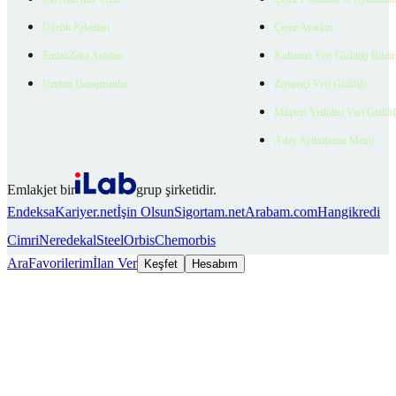
Üyelik Paketleri
Çerez Ayarları
EmlakZeka Asistan
Kullanıcı Veri Gizliliği Bildi
Uzman Danışmanlar
Ziyaretçi Veri Gizliliği
Müşteri Yetkilisi Veri Gizlili
Aday Aydınlatma Metni
Emlakjet bir
grup şirketidir.
Endeksa
Kariyer.net
İşin Olsun
Sigortam.net
Arabam.com
Hangikredi
Cimri
Neredekal
SteelOrbis
Chemorbis
Ara
Favorilerim
İlan Ver
Keşfet
Hesabım