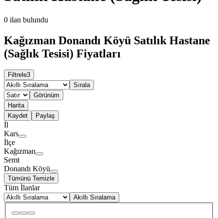
0
ilan bulundu
Kağızman Donandı Köyü Satılık Hastane
(Sağlık Tesisi) Fiyatları
Filtrele
3
Sırala
Görünüm
Harita
Kaydet
Paylaş
İl
Kars
İlçe
Kağızman
Semt
Donandı Köyü
Tümünü Temizle
Tüm İlanlar
Akıllı Sıralama