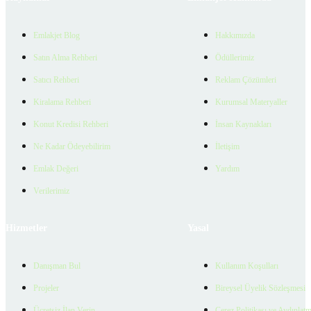
Emlakjet Blog
Hakkımızda
Satın Alma Rehberi
Ödüllerimiz
Satıcı Rehberi
Reklam Çözümleri
Kiralama Rehberi
Kurumsal Materyaller
Konut Kredisi Rehberi
İnsan Kaynakları
Ne Kadar Ödeyebilirim
İletişim
Emlak Değeri
Yardım
Verilerimiz
Hizmetler
Yasal
Danışman Bul
Kullanım Koşulları
Projeler
Bireysel Üyelik Sözleşmesi
Ücretsiz İlan Verin
Çerez Politikası ve Aydınlat