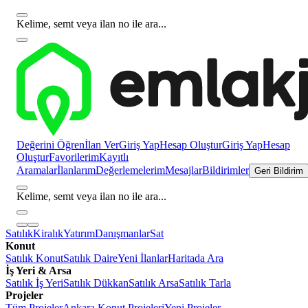
Kelime, semt veya ilan no ile ara...
Değerini Öğren
İlan Ver
Giriş Yap
Hesap Oluştur
Giriş Yap
Hesap
Oluştur
Favorilerim
Kayıtlı
Aramalar
İlanlarım
Değerlemelerim
Mesajlar
Bildirimler
Geri Bildirim
Kelime, semt veya ilan no ile ara...
Satılık
Kiralık
Yatırım
Danışmanlar
Sat
Konut
Satılık Konut
Satılık Daire
Yeni İlanlar
Haritada Ara
İş Yeri & Arsa
Satılık İş Yeri
Satılık Dükkan
Satılık Arsa
Satılık Tarla
Projeler
Tüm Projeler
Ankara Konut Projeleri
Yeni Projeler