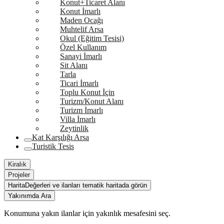
Konut+Ticaret Alanı
Konut İmarlı
Maden Ocağı
Muhtelif Arsa
Okul (Eğitim Tesisi)
Özel Kullanım
Sanayi İmarlı
Sit Alanı
Tarla
Ticari İmarlı
Toplu Konut İçin
Turizm/Konut Alanı
Turizm İmarlı
Villa İmarlı
Zeytinlik
Kat Karşılığı Arsa
Turistik Tesis
Kiralık
Projeler
Harita
Değerleri ve ilanları tematik haritada görün
Yakınımda Ara
Konumuna yakın ilanlar için yakınlık mesafesini seç.