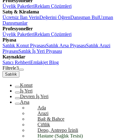
Profesyoneller
Üyelik Paketleri
Reklam Çözümleri
Satış & Kiralama
Ücretsiz İlan Verin
Değerini Öğren
Danışman Bul
Uzman
Danışmanlar
Profesyoneller
Üyelik Paketleri
Reklam Çözümleri
Piyasa
Satılık Konut Piyasası
Satılık Arsa Piyasası
Satılık Arazi
Piyasası
Satılık İş Yeri Piyasası
Kaynaklar
Satıcı Rehberi
Emlakjet Blog
Filtrele
3
Satılık
Konut
İş Yeri
Devren İş Yeri
Arsa
Ada
Arazi
Bağ & Bahçe
Çiftlik
Depo, Antrepo İzinli
Hastane (Sağlık Tesisi)