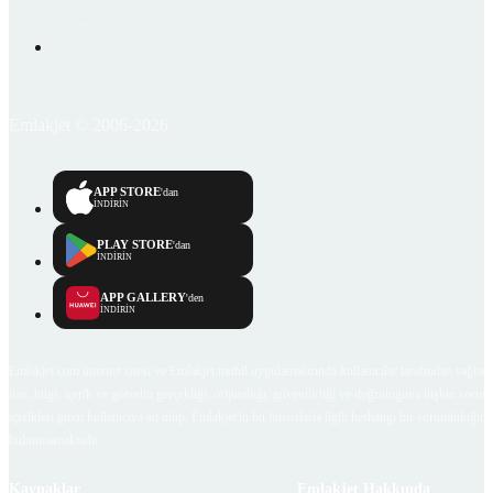
Emlakjet © 2006-2026
APP STORE
'dan
İNDİRİN
PLAY STORE
'dan
İNDİRİN
APP GALLERY
'den
İNDİRİN
Emlakjet.com internet sitesi ve Emlakjet mobil uygulamalarında kullanıcılar tarafından sağlana
ilan, bilgi, içerik ve görselin gerçekliği, orijinalliği, güvenilirliği ve doğruluğuna ilişkin soru
içerikleri giren kullanıcıya ait olup, Emlakjet'in bu hususlarla ilgili herhangi bir sorumluluğu
bulunmamaktadır.
Kaynaklar
Emlakjet Hakkında