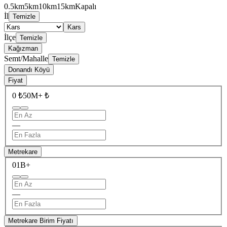
0.5km
5km
10km
15km
Kapalı
İl
Temizle
Kars
İlçe
Temizle
Kağızman
Semt/Mahalle
Temizle
Donandı Köyü
Fiyat
0 ₺
50M+ ₺
—
Metrekare
0
1B+
—
Metrekare Birim Fiyatı