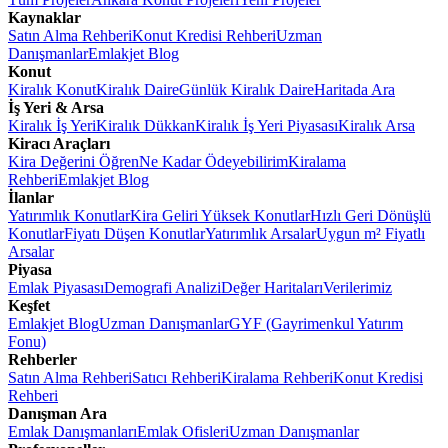
Kaynaklar
Satın Alma Rehberi
Konut Kredisi Rehberi
Uzman
Danışmanlar
Emlakjet Blog
Konut
Kiralık Konut
Kiralık Daire
Günlük Kiralık Daire
Haritada Ara
İş Yeri & Arsa
Kiralık İş Yeri
Kiralık Dükkan
Kiralık İş Yeri Piyasası
Kiralık Arsa
Kiracı Araçları
Kira Değerini Öğren
Ne Kadar Ödeyebilirim
Kiralama
Rehberi
Emlakjet Blog
İlanlar
Yatırımlık Konutlar
Kira Geliri Yüksek Konutlar
Hızlı Geri Dönüşlü
Konutlar
Fiyatı Düşen Konutlar
Yatırımlık Arsalar
Uygun m² Fiyatlı
Arsalar
Piyasa
Emlak Piyasası
Demografi Analizi
Değer Haritaları
Verilerimiz
Keşfet
Emlakjet Blog
Uzman Danışmanlar
GYF (Gayrimenkul Yatırım
Fonu)
Rehberler
Satın Alma Rehberi
Satıcı Rehberi
Kiralama Rehberi
Konut Kredisi
Rehberi
Danışman Ara
Emlak Danışmanları
Emlak Ofisleri
Uzman Danışmanlar