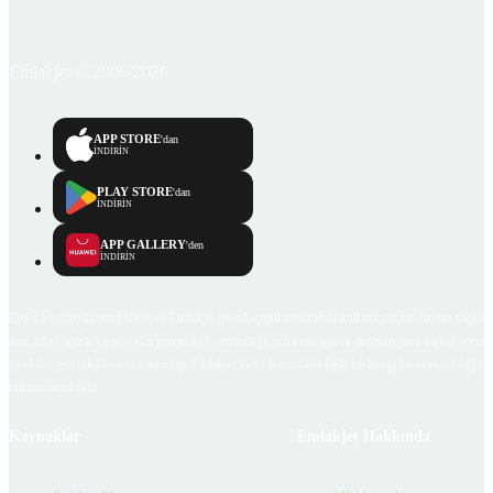
Emlakjet © 2006-2026
APP STORE
'dan
İNDİRİN
PLAY STORE
'dan
İNDİRİN
APP GALLERY
'den
İNDİRİN
Emlakjet.com internet sitesi ve Emlakjet mobil uygulamalarında kullanıcılar tarafından sağlana
ilan, bilgi, içerik ve görselin gerçekliği, orijinalliği, güvenilirliği ve doğruluğuna ilişkin soru
içerikleri giren kullanıcıya ait olup, Emlakjet'in bu hususlarla ilgili herhangi bir sorumluluğu
bulunmamaktadır.
Kaynaklar
Emlakjet Hakkında