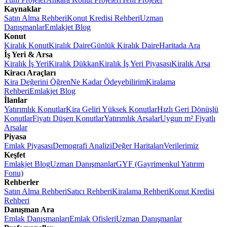
Kaynaklar
Satın Alma Rehberi
Konut Kredisi Rehberi
Uzman
Danışmanlar
Emlakjet Blog
Konut
Kiralık Konut
Kiralık Daire
Günlük Kiralık Daire
Haritada Ara
İş Yeri & Arsa
Kiralık İş Yeri
Kiralık Dükkan
Kiralık İş Yeri Piyasası
Kiralık Arsa
Kiracı Araçları
Kira Değerini Öğren
Ne Kadar Ödeyebilirim
Kiralama
Rehberi
Emlakjet Blog
İlanlar
Yatırımlık Konutlar
Kira Geliri Yüksek Konutlar
Hızlı Geri Dönüşlü
Konutlar
Fiyatı Düşen Konutlar
Yatırımlık Arsalar
Uygun m² Fiyatlı
Arsalar
Piyasa
Emlak Piyasası
Demografi Analizi
Değer Haritaları
Verilerimiz
Keşfet
Emlakjet Blog
Uzman Danışmanlar
GYF (Gayrimenkul Yatırım
Fonu)
Rehberler
Satın Alma Rehberi
Satıcı Rehberi
Kiralama Rehberi
Konut Kredisi
Rehberi
Danışman Ara
Emlak Danışmanları
Emlak Ofisleri
Uzman Danışmanlar