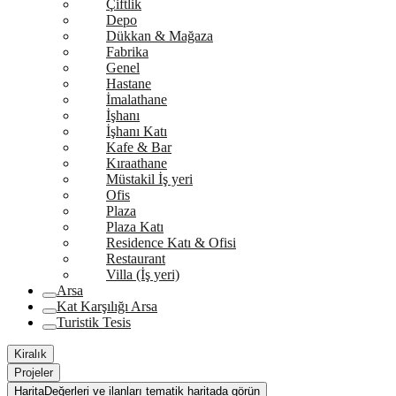
Çiftlik
Depo
Dükkan & Mağaza
Fabrika
Genel
Hastane
İmalathane
İşhanı
İşhanı Katı
Kafe & Bar
Kıraathane
Müstakil İş yeri
Ofis
Plaza
Plaza Katı
Residence Katı & Ofisi
Restaurant
Villa (İş yeri)
Arsa
Kat Karşılığı Arsa
Turistik Tesis
Kiralık
Projeler
Harita
Değerleri ve ilanları tematik haritada görün