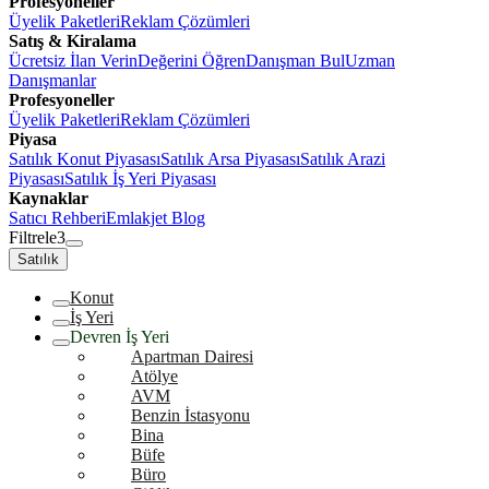
Profesyoneller
Üyelik Paketleri
Reklam Çözümleri
Satış & Kiralama
Ücretsiz İlan Verin
Değerini Öğren
Danışman Bul
Uzman
Danışmanlar
Profesyoneller
Üyelik Paketleri
Reklam Çözümleri
Piyasa
Satılık Konut Piyasası
Satılık Arsa Piyasası
Satılık Arazi
Piyasası
Satılık İş Yeri Piyasası
Kaynaklar
Satıcı Rehberi
Emlakjet Blog
Filtrele
3
Satılık
Konut
İş Yeri
Devren İş Yeri
Apartman Dairesi
Atölye
AVM
Benzin İstasyonu
Bina
Büfe
Büro