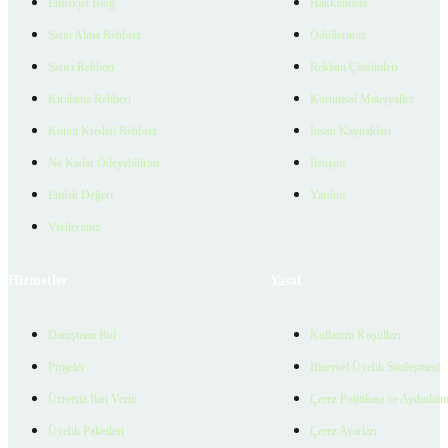
Emlakjet Blog
Hakkımızda
Satın Alma Rehberi
Ödüllerimiz
Satıcı Rehberi
Reklam Çözümleri
Kiralama Rehberi
Kurumsal Materyaller
Konut Kredisi Rehberi
İnsan Kaynakları
Ne Kadar Ödeyebilirim
İletişim
Emlak Değeri
Yardım
Verilerimiz
Hizmetler
Yasal
Danışman Bul
Kullanım Koşulları
Projeler
Bireysel Üyelik Sözleşmesi
Ücretsiz İlan Verin
Çerez Politikası ve Aydınlat
Üyelik Paketleri
Çerez Ayarları