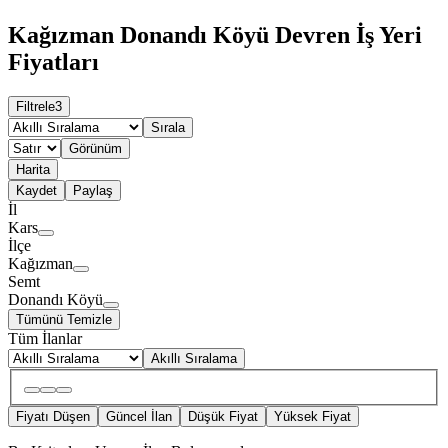
Kağızman Donandı Köyü Devren İş Yeri
Fiyatları
Filtrele
3
Sırala
Görünüm
Harita
Kaydet
Paylaş
İl
Kars
İlçe
Kağızman
Semt
Donandı Köyü
Tümünü Temizle
Tüm İlanlar
Akıllı Sıralama
Fiyatı Düşen
Güncel İlan
Düşük Fiyat
Yüksek Fiyat