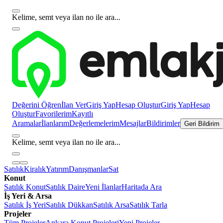
Kelime, semt veya ilan no ile ara...
Değerini Öğren
İlan Ver
Giriş Yap
Hesap Oluştur
Giriş Yap
Hesap
Oluştur
Favorilerim
Kayıtlı
Aramalar
İlanlarım
Değerlemelerim
Mesajlar
Bildirimler
Geri Bildirim
Kelime, semt veya ilan no ile ara...
Satılık
Kiralık
Yatırım
Danışmanlar
Sat
Konut
Satılık Konut
Satılık Daire
Yeni İlanlar
Haritada Ara
İş Yeri & Arsa
Satılık İş Yeri
Satılık Dükkan
Satılık Arsa
Satılık Tarla
Projeler
Tüm Projeler
Ankara Konut Projeleri
Yeni Projeler