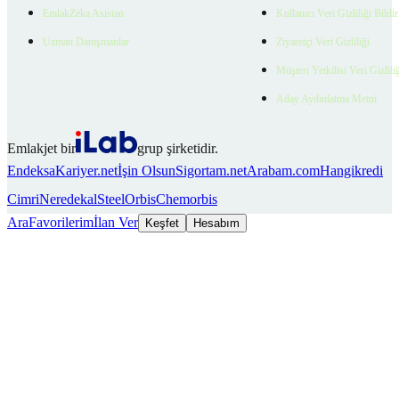
EmlakZeka Asistan
Kullanıcı Veri Gizliliği Bildi
Uzman Danışmanlar
Ziyaretçi Veri Gizliliği
Müşteri Yetkilisi Veri Gizlili
Aday Aydınlatma Metni
Emlakjet bir
grup şirketidir.
Endeksa
Kariyer.net
İşin Olsun
Sigortam.net
Arabam.com
Hangikredi
Cimri
Neredekal
SteelOrbis
Chemorbis
Ara
Favorilerim
İlan Ver
Keşfet
Hesabım