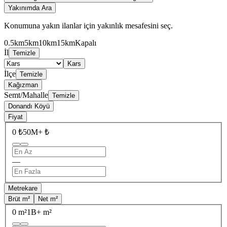
Yakınımda Ara
Konumuna yakın ilanlar için yakınlık mesafesini seç.
0.5km
5km
10km
15km
Kapalı
İl
Temizle
Kars
İlçe
Temizle
Kağızman
Semt/Mahalle
Temizle
Donandı Köyü
Fiyat
0 ₺
50M+ ₺
—
Metrekare
Brüt m²
Net m²
0 m²
1B+ m²