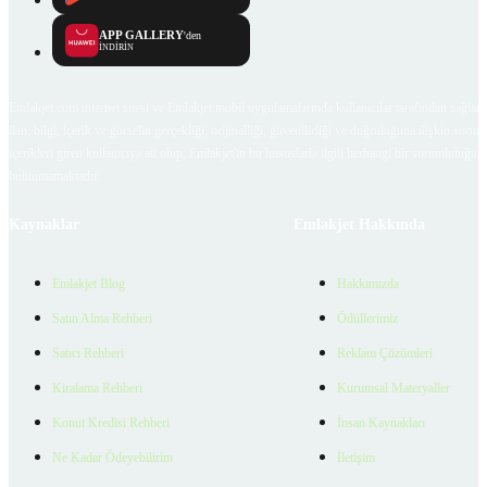
APP GALLERY
'den
İNDİRİN
Emlakjet.com internet sitesi ve Emlakjet mobil uygulamalarında kullanıcılar tarafından sağlana
ilan, bilgi, içerik ve görselin gerçekliği, orijinalliği, güvenilirliği ve doğruluğuna ilişkin soru
içerikleri giren kullanıcıya ait olup, Emlakjet'in bu hususlarla ilgili herhangi bir sorumluluğu
bulunmamaktadır.
Kaynaklar
Emlakjet Hakkında
Emlakjet Blog
Hakkımızda
Satın Alma Rehberi
Ödüllerimiz
Satıcı Rehberi
Reklam Çözümleri
Kiralama Rehberi
Kurumsal Materyaller
Konut Kredisi Rehberi
İnsan Kaynakları
Ne Kadar Ödeyebilirim
İletişim