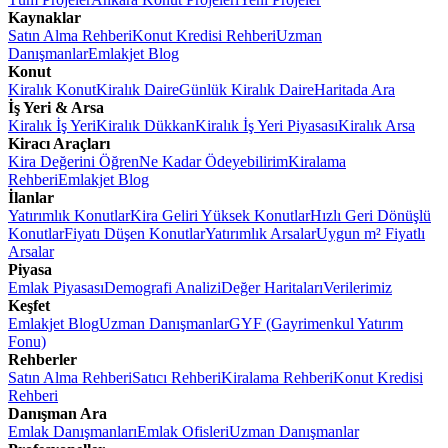
Kaynaklar
Satın Alma Rehberi
Konut Kredisi Rehberi
Uzman
Danışmanlar
Emlakjet Blog
Konut
Kiralık Konut
Kiralık Daire
Günlük Kiralık Daire
Haritada Ara
İş Yeri & Arsa
Kiralık İş Yeri
Kiralık Dükkan
Kiralık İş Yeri Piyasası
Kiralık Arsa
Kiracı Araçları
Kira Değerini Öğren
Ne Kadar Ödeyebilirim
Kiralama
Rehberi
Emlakjet Blog
İlanlar
Yatırımlık Konutlar
Kira Geliri Yüksek Konutlar
Hızlı Geri Dönüşlü
Konutlar
Fiyatı Düşen Konutlar
Yatırımlık Arsalar
Uygun m² Fiyatlı
Arsalar
Piyasa
Emlak Piyasası
Demografi Analizi
Değer Haritaları
Verilerimiz
Keşfet
Emlakjet Blog
Uzman Danışmanlar
GYF (Gayrimenkul Yatırım
Fonu)
Rehberler
Satın Alma Rehberi
Satıcı Rehberi
Kiralama Rehberi
Konut Kredisi
Rehberi
Danışman Ara
Emlak Danışmanları
Emlak Ofisleri
Uzman Danışmanlar