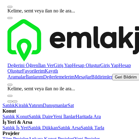
Kelime, semt veya ilan no ile ara...
Değerini Öğren
İlan Ver
Giriş Yap
Hesap Oluştur
Giriş Yap
Hesap
Oluştur
Favorilerim
Kayıtlı
Aramalar
İlanlarım
Değerlemelerim
Mesajlar
Bildirimler
Geri Bildirim
Kelime, semt veya ilan no ile ara...
Satılık
Kiralık
Yatırım
Danışmanlar
Sat
Konut
Satılık Konut
Satılık Daire
Yeni İlanlar
Haritada Ara
İş Yeri & Arsa
Satılık İş Yeri
Satılık Dükkan
Satılık Arsa
Satılık Tarla
Projeler
Tüm Projeler
Ankara Konut Projeleri
Yeni Projeler