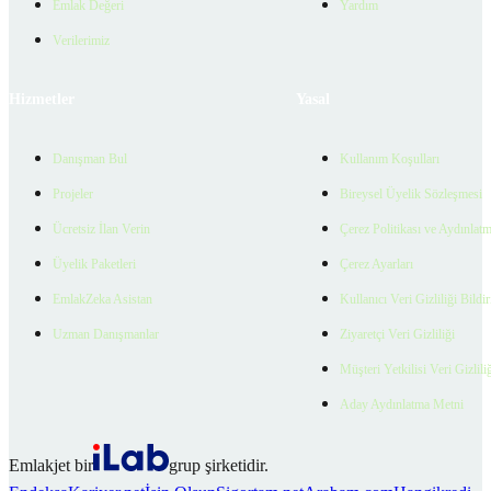
Emlak Değeri
Yardım
Verilerimiz
Hizmetler
Yasal
Danışman Bul
Kullanım Koşulları
Projeler
Bireysel Üyelik Sözleşmesi
Ücretsiz İlan Verin
Çerez Politikası ve Aydınlat
Üyelik Paketleri
Çerez Ayarları
EmlakZeka Asistan
Kullanıcı Veri Gizliliği Bildi
Uzman Danışmanlar
Ziyaretçi Veri Gizliliği
Müşteri Yetkilisi Veri Gizlili
Aday Aydınlatma Metni
Emlakjet bir
grup şirketidir.