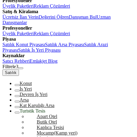
Profesyoneller
Üyelik Paketleri
Reklam Çözümleri
Satış & Kiralama
Ücretsiz İlan Verin
Değerini Öğren
Danışman Bul
Uzman
Danışmanlar
Profesyoneller
Üyelik Paketleri
Reklam Çözümleri
Piyasa
Satılık Konut Piyasası
Satılık Arsa Piyasası
Satılık Arazi
Piyasası
Satılık İş Yeri Piyasası
Kaynaklar
Satıcı Rehberi
Emlakjet Blog
Filtrele
3
Satılık
Konut
İş Yeri
Devren İş Yeri
Arsa
Kat Karşılığı Arsa
Turistik Tesis
Apart Otel
Butik Otel
Kaplıca Tesisi
Mocamp(Kamp yeri)