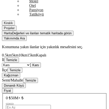
Motel
Otel
Pansiyon
Tatilköyü
Kiralık
Projeler
Harita
Değerleri ve ilanları tematik haritada görün
Yakınımda Ara
Konumuna yakın ilanlar için yakınlık mesafesini seç.
0.5km
5km
10km
15km
Kapalı
İl
Temizle
Kars
İlçe
Temizle
Kağızman
Semt/Mahalle
Temizle
Donandı Köyü
Fiyat
0 ₺
50M+ ₺