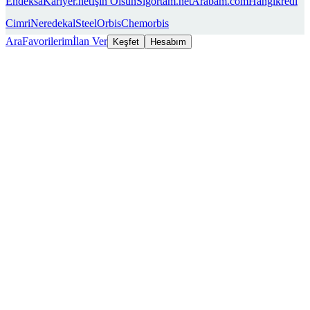
Endeksa
Kariyer.net
İşin Olsun
Sigortam.net
Arabam.com
Hangikredi
Cimri
Neredekal
SteelOrbis
Chemorbis
Ara
Favorilerim
İlan Ver
Keşfet
Hesabım