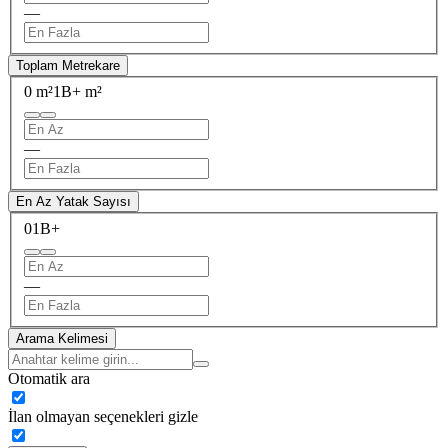
—
Toplam Metrekare
0 m²
1B+ m²
—
En Az Yatak Sayısı
0
1B+
—
Arama Kelimesi
Otomatik ara
İlan olmayan seçenekleri gizle