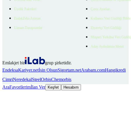
Üyelik Paketleri
Çerez Ayarları
EmlakZeka Asistan
Kullanıcı Veri Gizliliği Bildi
Uzman Danışmanlar
Ziyaretçi Veri Gizliliği
Müşteri Yetkilisi Veri Gizlili
Aday Aydınlatma Metni
Emlakjet bir
grup şirketidir.
Endeksa
Kariyer.net
İşin Olsun
Sigortam.net
Arabam.com
Hangikredi
Cimri
Neredekal
SteelOrbis
Chemorbis
Ara
Favorilerim
İlan Ver
Keşfet
Hesabım