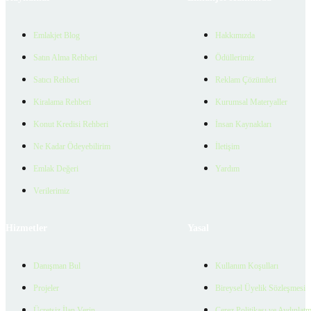
Emlakjet Blog
Hakkımızda
Satın Alma Rehberi
Ödüllerimiz
Satıcı Rehberi
Reklam Çözümleri
Kiralama Rehberi
Kurumsal Materyaller
Konut Kredisi Rehberi
İnsan Kaynakları
Ne Kadar Ödeyebilirim
İletişim
Emlak Değeri
Yardım
Verilerimiz
Hizmetler
Yasal
Danışman Bul
Kullanım Koşulları
Projeler
Bireysel Üyelik Sözleşmesi
Ücretsiz İlan Verin
Çerez Politikası ve Aydınlat