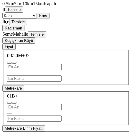
0.5km
5km
10km
15km
Kapalı
İl
Temizle
Kars
İlçe
Temizle
Kağızman
Semt/Mahalle
Temizle
Keşişkıran Köyü
Fiyat
0 ₺
50M+ ₺
—
Metrekare
0
1B+
—
Metrekare Birim Fiyatı