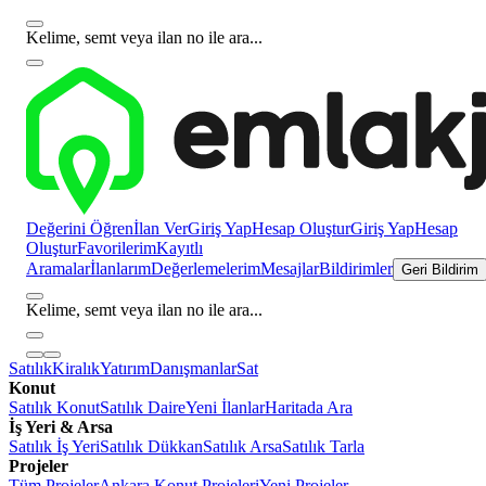
Kelime, semt veya ilan no ile ara...
Değerini Öğren
İlan Ver
Giriş Yap
Hesap Oluştur
Giriş Yap
Hesap
Oluştur
Favorilerim
Kayıtlı
Aramalar
İlanlarım
Değerlemelerim
Mesajlar
Bildirimler
Geri Bildirim
Kelime, semt veya ilan no ile ara...
Satılık
Kiralık
Yatırım
Danışmanlar
Sat
Konut
Satılık Konut
Satılık Daire
Yeni İlanlar
Haritada Ara
İş Yeri & Arsa
Satılık İş Yeri
Satılık Dükkan
Satılık Arsa
Satılık Tarla
Projeler
Tüm Projeler
Ankara Konut Projeleri
Yeni Projeler