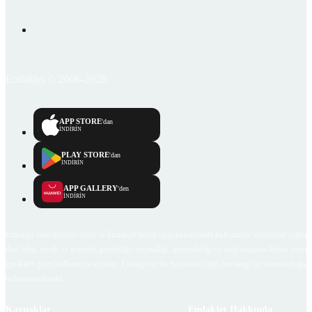
Emlakjet © 2006-2026
APP STORE
'dan
İNDİRİN
PLAY STORE
'dan
İNDİRİN
APP GALLERY
'den
İNDİRİN
Emlakjet.com internet sitesi ve Emlakjet mobil uygulamalarında kullanıcılar tarafından sağlana
ilan, bilgi, içerik ve görselin gerçekliği, orijinalliği, güvenilirliği ve doğruluğuna ilişkin soru
içerikleri giren kullanıcıya ait olup, Emlakjet'in bu hususlarla ilgili herhangi bir sorumluluğu
bulunmamaktadır.
Kaynaklar
Emlakjet Hakkında