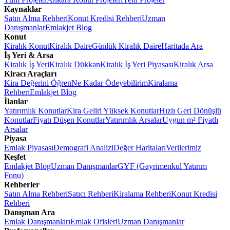
Kaynaklar
Satın Alma Rehberi
Konut Kredisi Rehberi
Uzman
Danışmanlar
Emlakjet Blog
Konut
Kiralık Konut
Kiralık Daire
Günlük Kiralık Daire
Haritada Ara
İş Yeri & Arsa
Kiralık İş Yeri
Kiralık Dükkan
Kiralık İş Yeri Piyasası
Kiralık Arsa
Kiracı Araçları
Kira Değerini Öğren
Ne Kadar Ödeyebilirim
Kiralama
Rehberi
Emlakjet Blog
İlanlar
Yatırımlık Konutlar
Kira Geliri Yüksek Konutlar
Hızlı Geri Dönüşlü
Konutlar
Fiyatı Düşen Konutlar
Yatırımlık Arsalar
Uygun m² Fiyatlı
Arsalar
Piyasa
Emlak Piyasası
Demografi Analizi
Değer Haritaları
Verilerimiz
Keşfet
Emlakjet Blog
Uzman Danışmanlar
GYF (Gayrimenkul Yatırım
Fonu)
Rehberler
Satın Alma Rehberi
Satıcı Rehberi
Kiralama Rehberi
Konut Kredisi
Rehberi
Danışman Ara
Emlak Danışmanları
Emlak Ofisleri
Uzman Danışmanlar