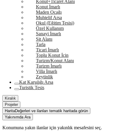
Konut+Ticaret Alanı
Konut İmarlı
Maden Ocağı
Muhtelif Arsa
Okul (Eğitim Tesisi)
Özel Kullanım
Sanayi İmarlı
Sit Alanı
Tarla
Ticari İmarlı
Toplu Konut İçin
Turizm/Konut Alanı
Turizm İmarlı
Villa İmarlı
Zeytinlik
Kat Karşılığı Arsa
Turistik Tesis
Kiralık
Projeler
Harita
Değerleri ve ilanları tematik haritada görün
Yakınımda Ara
Konumuna yakın ilanlar için yakınlık mesafesini seç.