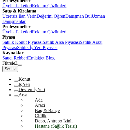
Profesyoneller
Üyelik Paketleri
Reklam Çözümleri
Satış & Kiralama
Ücretsiz İlan Verin
Değerini Öğren
Danışman Bul
Uzman
Danışmanlar
Profesyoneller
Üyelik Paketleri
Reklam Çözümleri
Piyasa
Satılık Konut Piyasası
Satılık Arsa Piyasası
Satılık Arazi
Piyasası
Satılık İş Yeri Piyasası
Kaynaklar
Satıcı Rehberi
Emlakjet Blog
Filtrele
3
Satılık
Konut
İş Yeri
Devren İş Yeri
Arsa
Ada
Arazi
Bağ & Bahçe
Çiftlik
Depo, Antrepo İzinli
Hastane (Sağlık Tesisi)