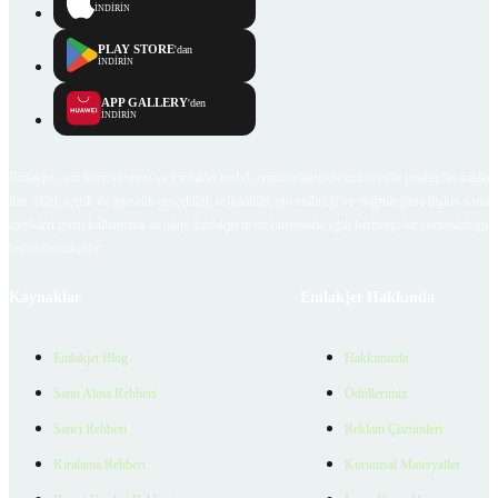
İNDİRİN
PLAY STORE
'dan
İNDİRİN
APP GALLERY
'den
İNDİRİN
Emlakjet.com internet sitesi ve Emlakjet mobil uygulamalarında kullanıcılar tarafından sağlana
ilan, bilgi, içerik ve görselin gerçekliği, orijinalliği, güvenilirliği ve doğruluğuna ilişkin soru
içerikleri giren kullanıcıya ait olup, Emlakjet'in bu hususlarla ilgili herhangi bir sorumluluğu
bulunmamaktadır.
Kaynaklar
Emlakjet Hakkında
Emlakjet Blog
Hakkımızda
Satın Alma Rehberi
Ödüllerimiz
Satıcı Rehberi
Reklam Çözümleri
Kiralama Rehberi
Kurumsal Materyaller