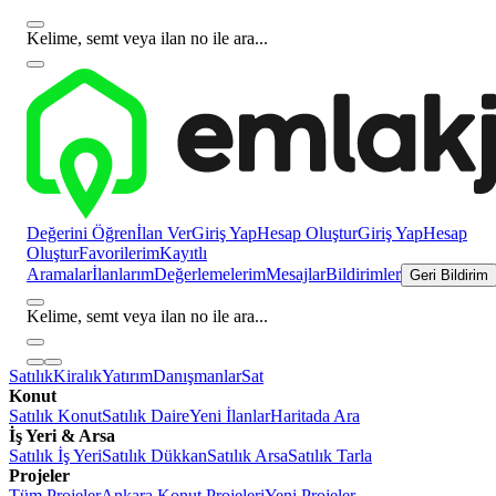
Kelime, semt veya ilan no ile ara...
Değerini Öğren
İlan Ver
Giriş Yap
Hesap Oluştur
Giriş Yap
Hesap
Oluştur
Favorilerim
Kayıtlı
Aramalar
İlanlarım
Değerlemelerim
Mesajlar
Bildirimler
Geri Bildirim
Kelime, semt veya ilan no ile ara...
Satılık
Kiralık
Yatırım
Danışmanlar
Sat
Konut
Satılık Konut
Satılık Daire
Yeni İlanlar
Haritada Ara
İş Yeri & Arsa
Satılık İş Yeri
Satılık Dükkan
Satılık Arsa
Satılık Tarla
Projeler
Tüm Projeler
Ankara Konut Projeleri
Yeni Projeler