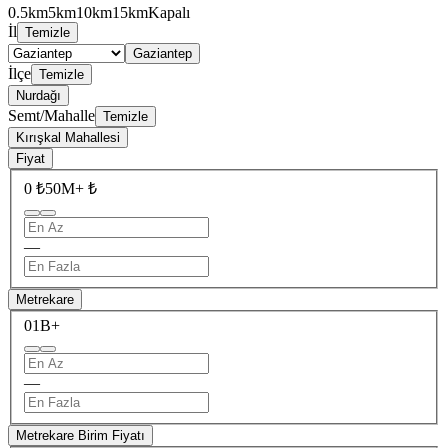
0.5km
5km
10km
15km
Kapalı
İl
Temizle
Gaziantep
İlçe
Temizle
Nurdağı
Semt/Mahalle
Temizle
Kırışkal Mahallesi
Fiyat
0 ₺
50M+ ₺
—
Metrekare
0
1B+
—
Metrekare Birim Fiyatı