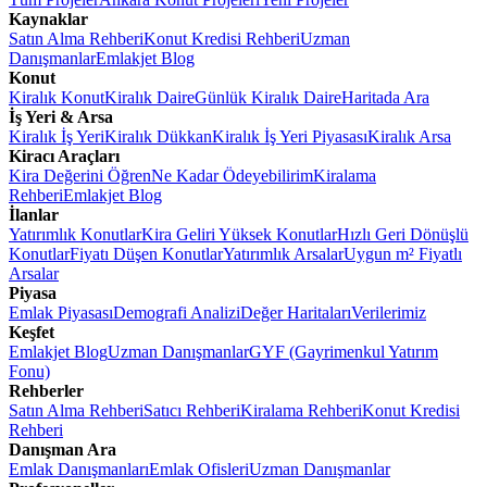
Kaynaklar
Satın Alma Rehberi
Konut Kredisi Rehberi
Uzman
Danışmanlar
Emlakjet Blog
Konut
Kiralık Konut
Kiralık Daire
Günlük Kiralık Daire
Haritada Ara
İş Yeri & Arsa
Kiralık İş Yeri
Kiralık Dükkan
Kiralık İş Yeri Piyasası
Kiralık Arsa
Kiracı Araçları
Kira Değerini Öğren
Ne Kadar Ödeyebilirim
Kiralama
Rehberi
Emlakjet Blog
İlanlar
Yatırımlık Konutlar
Kira Geliri Yüksek Konutlar
Hızlı Geri Dönüşlü
Konutlar
Fiyatı Düşen Konutlar
Yatırımlık Arsalar
Uygun m² Fiyatlı
Arsalar
Piyasa
Emlak Piyasası
Demografi Analizi
Değer Haritaları
Verilerimiz
Keşfet
Emlakjet Blog
Uzman Danışmanlar
GYF (Gayrimenkul Yatırım
Fonu)
Rehberler
Satın Alma Rehberi
Satıcı Rehberi
Kiralama Rehberi
Konut Kredisi
Rehberi
Danışman Ara
Emlak Danışmanları
Emlak Ofisleri
Uzman Danışmanlar