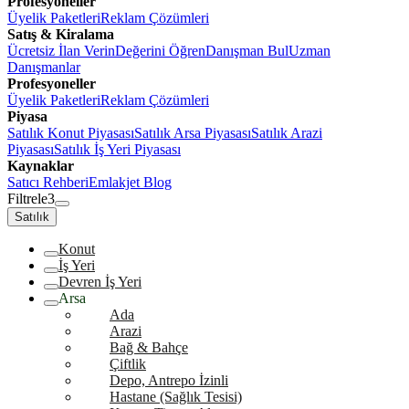
Profesyoneller
Üyelik Paketleri
Reklam Çözümleri
Satış & Kiralama
Ücretsiz İlan Verin
Değerini Öğren
Danışman Bul
Uzman
Danışmanlar
Profesyoneller
Üyelik Paketleri
Reklam Çözümleri
Piyasa
Satılık Konut Piyasası
Satılık Arsa Piyasası
Satılık Arazi
Piyasası
Satılık İş Yeri Piyasası
Kaynaklar
Satıcı Rehberi
Emlakjet Blog
Filtrele
3
Satılık
Konut
İş Yeri
Devren İş Yeri
Arsa
Ada
Arazi
Bağ & Bahçe
Çiftlik
Depo, Antrepo İzinli
Hastane (Sağlık Tesisi)