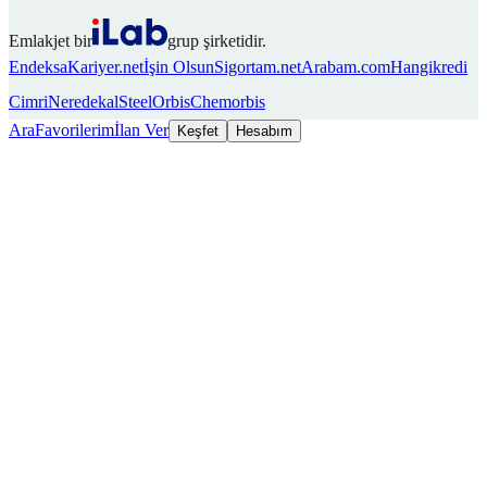
Emlakjet bir
grup şirketidir.
Endeksa
Kariyer.net
İşin Olsun
Sigortam.net
Arabam.com
Hangikredi
Cimri
Neredekal
SteelOrbis
Chemorbis
Ara
Favorilerim
İlan Ver
Keşfet
Hesabım