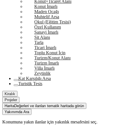
Konut+Ticaret Alanı
Konut İmarlı
Maden Ocağı
Muhtelif Arsa
Okul (Eğitim Tesisi)
Özel Kullanım
Sanayi İmarlı
Sit Alanı
Tarla
Ticari İmarlı
Toplu Konut İçin
Turizm/Konut Alanı
Turizm İmarlı
Villa İmarlı
Zeytinlik
Kat Karşılığı Arsa
Turistik Tesis
Kiralık
Projeler
Harita
Değerleri ve ilanları tematik haritada görün
Yakınımda Ara
Konumuna yakın ilanlar için yakınlık mesafesini seç.