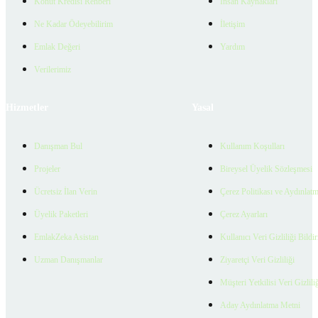
Konut Kredisi Rehberi
İnsan Kaynakları
Ne Kadar Ödeyebilirim
İletişim
Emlak Değeri
Yardım
Verilerimiz
Hizmetler
Yasal
Danışman Bul
Kullanım Koşulları
Projeler
Bireysel Üyelik Sözleşmesi
Ücretsiz İlan Verin
Çerez Politikası ve Aydınlat
Üyelik Paketleri
Çerez Ayarları
EmlakZeka Asistan
Kullanıcı Veri Gizliliği Bildi
Uzman Danışmanlar
Ziyaretçi Veri Gizliliği
Müşteri Yetkilisi Veri Gizlili
Aday Aydınlatma Metni