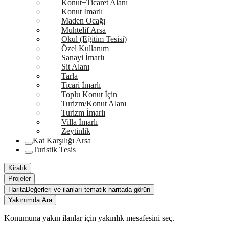
Konut+Ticaret Alanı
Konut İmarlı
Maden Ocağı
Muhtelif Arsa
Okul (Eğitim Tesisi)
Özel Kullanım
Sanayi İmarlı
Sit Alanı
Tarla
Ticari İmarlı
Toplu Konut İçin
Turizm/Konut Alanı
Turizm İmarlı
Villa İmarlı
Zeytinlik
Kat Karşılığı Arsa
Turistik Tesis
Kiralık
Projeler
Harita
Değerleri ve ilanları tematik haritada görün
Yakınımda Ara
Konumuna yakın ilanlar için yakınlık mesafesini seç.