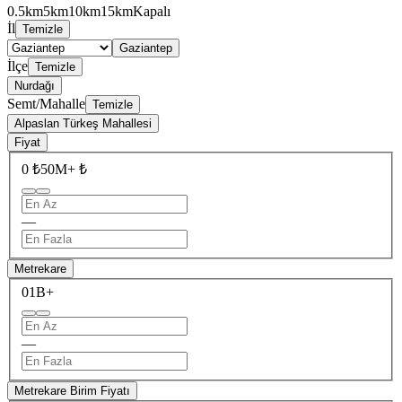
0.5km
5km
10km
15km
Kapalı
İl
Temizle
Gaziantep
İlçe
Temizle
Nurdağı
Semt/Mahalle
Temizle
Alpaslan Türkeş Mahallesi
Fiyat
0 ₺
50M+ ₺
—
Metrekare
0
1B+
—
Metrekare Birim Fiyatı