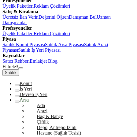
Profesyoneller
Üyelik Paketleri
Reklam Çözümleri
Satış & Kiralama
Ücretsiz İlan Verin
Değerini Öğren
Danışman Bul
Uzman
Danışmanlar
Profesyoneller
Üyelik Paketleri
Reklam Çözümleri
Piyasa
Satılık Konut Piyasası
Satılık Arsa Piyasası
Satılık Arazi
Piyasası
Satılık İş Yeri Piyasası
Kaynaklar
Satıcı Rehberi
Emlakjet Blog
Filtrele
3
Satılık
Konut
İş Yeri
Devren İş Yeri
Arsa
Ada
Arazi
Bağ & Bahçe
Çiftlik
Depo, Antrepo İzinli
Hastane (Sağlık Tesisi)