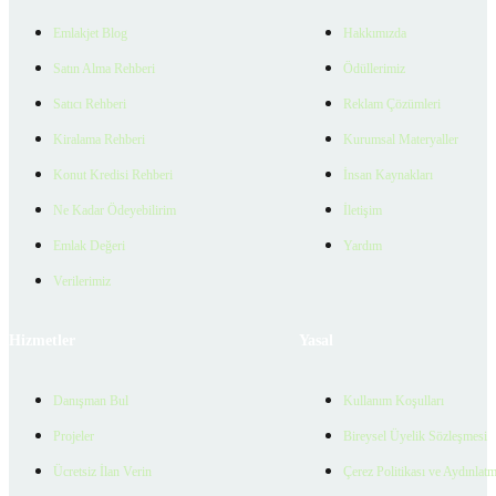
Emlakjet Blog
Hakkımızda
Satın Alma Rehberi
Ödüllerimiz
Satıcı Rehberi
Reklam Çözümleri
Kiralama Rehberi
Kurumsal Materyaller
Konut Kredisi Rehberi
İnsan Kaynakları
Ne Kadar Ödeyebilirim
İletişim
Emlak Değeri
Yardım
Verilerimiz
Hizmetler
Yasal
Danışman Bul
Kullanım Koşulları
Projeler
Bireysel Üyelik Sözleşmesi
Ücretsiz İlan Verin
Çerez Politikası ve Aydınlat