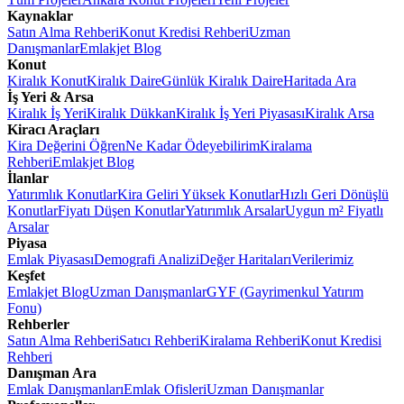
Kaynaklar
Satın Alma Rehberi
Konut Kredisi Rehberi
Uzman
Danışmanlar
Emlakjet Blog
Konut
Kiralık Konut
Kiralık Daire
Günlük Kiralık Daire
Haritada Ara
İş Yeri & Arsa
Kiralık İş Yeri
Kiralık Dükkan
Kiralık İş Yeri Piyasası
Kiralık Arsa
Kiracı Araçları
Kira Değerini Öğren
Ne Kadar Ödeyebilirim
Kiralama
Rehberi
Emlakjet Blog
İlanlar
Yatırımlık Konutlar
Kira Geliri Yüksek Konutlar
Hızlı Geri Dönüşlü
Konutlar
Fiyatı Düşen Konutlar
Yatırımlık Arsalar
Uygun m² Fiyatlı
Arsalar
Piyasa
Emlak Piyasası
Demografi Analizi
Değer Haritaları
Verilerimiz
Keşfet
Emlakjet Blog
Uzman Danışmanlar
GYF (Gayrimenkul Yatırım
Fonu)
Rehberler
Satın Alma Rehberi
Satıcı Rehberi
Kiralama Rehberi
Konut Kredisi
Rehberi
Danışman Ara
Emlak Danışmanları
Emlak Ofisleri
Uzman Danışmanlar