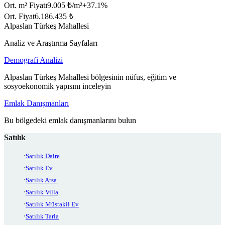
Ort. m² Fiyatı
9.005 ₺/m²
+
37.1
%
Ort. Fiyat
6.186.435 ₺
Alpaslan Türkeş Mahallesi
Analiz ve Araştırma Sayfaları
Demografi Analizi
Alpaslan Türkeş Mahallesi bölgesinin nüfus, eğitim ve
sosyoekonomik yapısını inceleyin
Emlak Danışmanları
Bu bölgedeki emlak danışmanlarını bulun
Satılık
Satılık Daire
Satılık Ev
Satılık Arsa
Satılık Villa
Satılık Müstakil Ev
Satılık Tarla