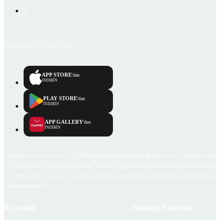
Emlakjet © 2006-2026
APP STORE
'dan
İNDİRİN
PLAY STORE
'dan
İNDİRİN
APP GALLERY
'den
İNDİRİN
Emlakjet.com internet sitesi ve Emlakjet mobil uygulamalarında kullanıcılar tarafından sağlana
ilan, bilgi, içerik ve görselin gerçekliği, orijinalliği, güvenilirliği ve doğruluğuna ilişkin soru
içerikleri giren kullanıcıya ait olup, Emlakjet'in bu hususlarla ilgili herhangi bir sorumluluğu
bulunmamaktadır.
Kaynaklar
Emlakjet Hakkında