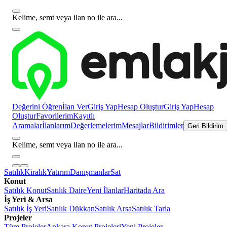
Kelime, semt veya ilan no ile ara...
Değerini Öğren
İlan Ver
Giriş Yap
Hesap Oluştur
Giriş Yap
Hesap
Oluştur
Favorilerim
Kayıtlı
Aramalar
İlanlarım
Değerlemelerim
Mesajlar
Bildirimler
Geri Bildirim
Kelime, semt veya ilan no ile ara...
Satılık
Kiralık
Yatırım
Danışmanlar
Sat
Konut
Satılık Konut
Satılık Daire
Yeni İlanlar
Haritada Ara
İş Yeri & Arsa
Satılık İş Yeri
Satılık Dükkan
Satılık Arsa
Satılık Tarla
Projeler
Tüm Projeler
Ankara Konut Projeleri
Yeni Projeler