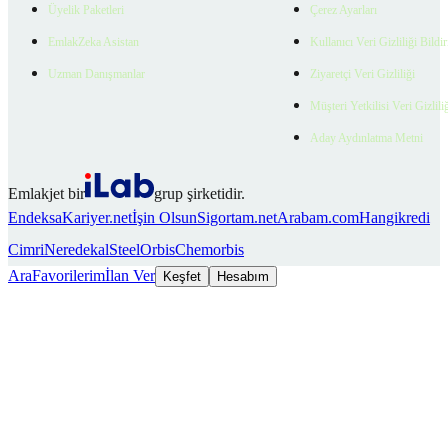
Üyelik Paketleri
Çerez Ayarları
EmlakZeka Asistan
Kullanıcı Veri Gizliliği Bildi
Uzman Danışmanlar
Ziyaretçi Veri Gizliliği
Müşteri Yetkilisi Veri Gizlili
Aday Aydınlatma Metni
Emlakjet bir
grup şirketidir.
Endeksa
Kariyer.net
İşin Olsun
Sigortam.net
Arabam.com
Hangikredi
Cimri
Neredekal
SteelOrbis
Chemorbis
Ara
Favorilerim
İlan Ver
Keşfet
Hesabım