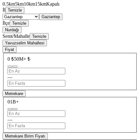
0.5km
5km
10km
15km
Kapalı
İl
Temizle
Gaziantep
İlçe
Temizle
Nurdağı
Semt/Mahalle
Temizle
Yavuzselim Mahallesi
Fiyat
0 ₺
50M+ ₺
—
Metrekare
0
1B+
—
Metrekare Birim Fiyatı