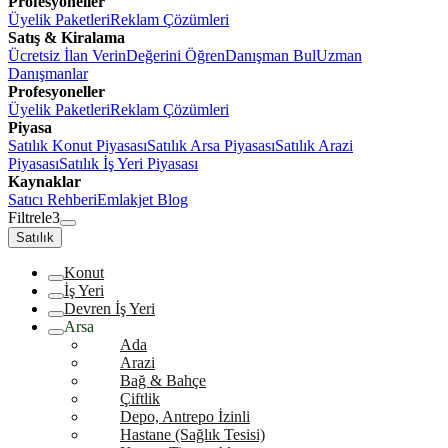
Profesyoneller
Üyelik Paketleri
Reklam Çözümleri
Satış & Kiralama
Ücretsiz İlan Verin
Değerini Öğren
Danışman Bul
Uzman
Danışmanlar
Profesyoneller
Üyelik Paketleri
Reklam Çözümleri
Piyasa
Satılık Konut Piyasası
Satılık Arsa Piyasası
Satılık Arazi
Piyasası
Satılık İş Yeri Piyasası
Kaynaklar
Satıcı Rehberi
Emlakjet Blog
Filtrele
3
Satılık
Konut
İş Yeri
Devren İş Yeri
Arsa
Ada
Arazi
Bağ & Bahçe
Çiftlik
Depo, Antrepo İzinli
Hastane (Sağlık Tesisi)