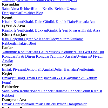
Kaynaklar
Satın Alma Rehberi
Konut Kredisi Rehberi
Uzman
Danışmanlar
Emlakjet Blog
Konut
Kiralık Konut
Kiralık Daire
Günlük Kiralık Daire
Haritada Ara
İş Yeri & Arsa
Kiralık İş Yeri
Kiralık Dükkan
Kiralık İş Yeri Piyasası
Kiralık Arsa
Kiracı Araçları
Kira Değerini Öğren
Ne Kadar Ödeyebilirim
Kiralama
Rehberi
Emlakjet Blog
İlanlar
Yatırımlık Konutlar
Kira Geliri Yüksek Konutlar
Hızlı Geri Dönüşlü
Konutlar
Fiyatı Düşen Konutlar
Yatırımlık Arsalar
Uygun m² Fiyatlı
Arsalar
Piyasa
Emlak Piyasası
Demografi Analizi
Değer Haritaları
Verilerimiz
Keşfet
Emlakjet Blog
Uzman Danışmanlar
GYF (Gayrimenkul Yatırım
Fonu)
Rehberler
Satın Alma Rehberi
Satıcı Rehberi
Kiralama Rehberi
Konut Kredisi
Rehberi
Danışman Ara
Emlak Danışmanları
Emlak Ofisleri
Uzman Danışmanlar