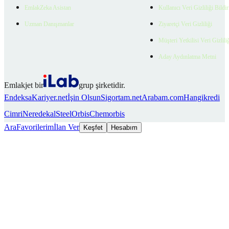
EmlakZeka Asistan
Kullanıcı Veri Gizliliği Bildi
Uzman Danışmanlar
Ziyaretçi Veri Gizliliği
Müşteri Yetkilisi Veri Gizlili
Aday Aydınlatma Metni
Emlakjet bir
grup şirketidir.
Endeksa
Kariyer.net
İşin Olsun
Sigortam.net
Arabam.com
Hangikredi
Cimri
Neredekal
SteelOrbis
Chemorbis
Ara
Favorilerim
İlan Ver
Keşfet
Hesabım