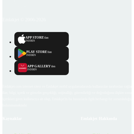
Emlakjet © 2006-2026
APP STORE
'dan
İNDİRİN
PLAY STORE
'dan
İNDİRİN
APP GALLERY
'den
İNDİRİN
Emlakjet.com internet sitesi ve Emlakjet mobil uygulamalarında kullanıcılar tarafından sağlana
ilan, bilgi, içerik ve görselin gerçekliği, orijinalliği, güvenilirliği ve doğruluğuna ilişkin soru
içerikleri giren kullanıcıya ait olup, Emlakjet'in bu hususlarla ilgili herhangi bir sorumluluğu
bulunmamaktadır.
Kaynaklar
Emlakjet Hakkında