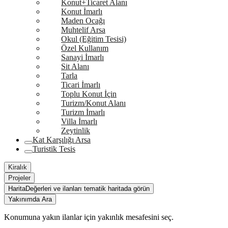
Konut+Ticaret Alanı
Konut İmarlı
Maden Ocağı
Muhtelif Arsa
Okul (Eğitim Tesisi)
Özel Kullanım
Sanayi İmarlı
Sit Alanı
Tarla
Ticari İmarlı
Toplu Konut İçin
Turizm/Konut Alanı
Turizm İmarlı
Villa İmarlı
Zeytinlik
Kat Karşılığı Arsa
Turistik Tesis
Kiralık
Projeler
Harita
Değerleri ve ilanları tematik haritada görün
Yakınımda Ara
Konumuna yakın ilanlar için yakınlık mesafesini seç.