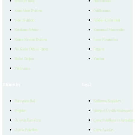
Emlakjet Blog
Hakkımızda
Satın Alma Rehberi
Ödüllerimiz
Satıcı Rehberi
Reklam Çözümleri
Kiralama Rehberi
Kurumsal Materyaller
Konut Kredisi Rehberi
İnsan Kaynakları
Ne Kadar Ödeyebilirim
İletişim
Emlak Değeri
Yardım
Verilerimiz
Hizmetler
Yasal
Danışman Bul
Kullanım Koşulları
Projeler
Bireysel Üyelik Sözleşmesi
Ücretsiz İlan Verin
Çerez Politikası ve Aydınlat
Üyelik Paketleri
Çerez Ayarları