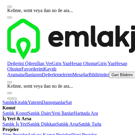
Kelime, semt veya ilan no ile ara...
Değerini Öğren
İlan Ver
Giriş Yap
Hesap Oluştur
Giriş Yap
Hesap
Oluştur
Favorilerim
Kayıtlı
Aramalar
İlanlarım
Değerlemelerim
Mesajlar
Bildirimler
Geri Bildirim
Kelime, semt veya ilan no ile ara...
Satılık
Kiralık
Yatırım
Danışmanlar
Sat
Konut
Satılık Konut
Satılık Daire
Yeni İlanlar
Haritada Ara
İş Yeri & Arsa
Satılık İş Yeri
Satılık Dükkan
Satılık Arsa
Satılık Tarla
Projeler
Tüm Projeler
Ankara Konut Projeleri
Yeni Projeler