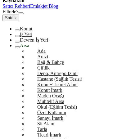
Kaynaklar
Satıcı Rehberi
Emlakjet Blog
Filtrele
3
Satılık
Konut
İş Yeri
Devren İş Yeri
Arsa
Ada
Arazi
Bağ & Bahçe
Çiftlik
Depo, Antrepo İzinli
Hastane (Sağlık Tesisi)
Konut+Ticaret Alanı
Konut İmarlı
Maden Ocağı
Muhtelif Arsa
Okul (Eğitim Tesisi)
Özel Kullanım
Sanayi İmarlı
Sit Alanı
Tarla
Ticari İmarlı