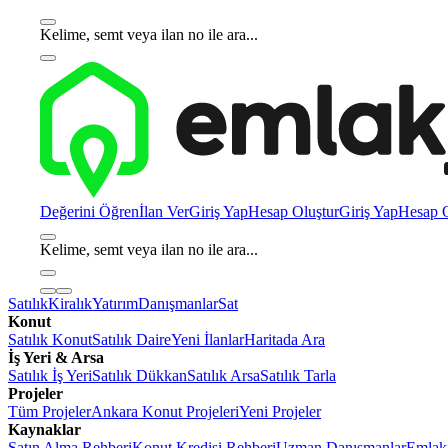
Kelime, semt veya ilan no ile ara...
Değerini Öğren
İlan Ver
Giriş Yap
Hesap Oluştur
Giriş Yap
Hesap O
Kelime, semt veya ilan no ile ara...
Satılık
Kiralık
Yatırım
Danışmanlar
Sat
Konut
Satılık Konut
Satılık Daire
Yeni İlanlar
Haritada Ara
İş Yeri & Arsa
Satılık İş Yeri
Satılık Dükkan
Satılık Arsa
Satılık Tarla
Projeler
Tüm Projeler
Ankara Konut Projeleri
Yeni Projeler
Kaynaklar
Satın Alma Rehberi
Konut Kredisi Rehberi
Uzman Danışmanlar
Emlakj