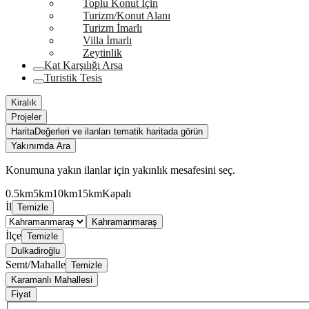
Toplu Konut İçin
Turizm/Konut Alanı
Turizm İmarlı
Villa İmarlı
Zeytinlik
Kat Karşılığı Arsa
Turistik Tesis
Kiralık
Projeler
Harita
Değerleri ve ilanları tematik haritada görün
Yakınımda Ara
Konumuna yakın ilanlar için yakınlık mesafesini seç.
0.5km
5km
10km
15km
Kapalı
İl
Temizle
Kahramanmaraş
İlçe
Temizle
Dulkadiroğlu
Semt/Mahalle
Temizle
Karamanlı Mahallesi
Fiyat