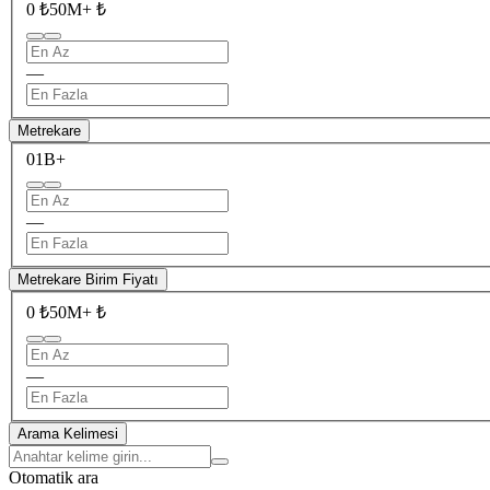
0 ₺
50M+ ₺
—
Metrekare
0
1B+
—
Metrekare Birim Fiyatı
0 ₺
50M+ ₺
—
Arama Kelimesi
Otomatik ara