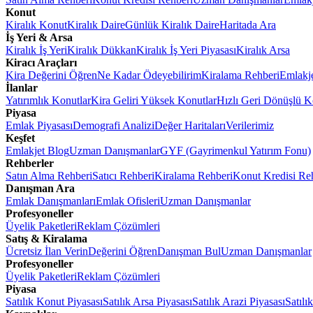
Konut
Kiralık Konut
Kiralık Daire
Günlük Kiralık Daire
Haritada Ara
İş Yeri & Arsa
Kiralık İş Yeri
Kiralık Dükkan
Kiralık İş Yeri Piyasası
Kiralık Arsa
Kiracı Araçları
Kira Değerini Öğren
Ne Kadar Ödeyebilirim
Kiralama Rehberi
Emlakj
İlanlar
Yatırımlık Konutlar
Kira Geliri Yüksek Konutlar
Hızlı Geri Dönüşlü K
Piyasa
Emlak Piyasası
Demografi Analizi
Değer Haritaları
Verilerimiz
Keşfet
Emlakjet Blog
Uzman Danışmanlar
GYF (Gayrimenkul Yatırım Fonu)
Rehberler
Satın Alma Rehberi
Satıcı Rehberi
Kiralama Rehberi
Konut Kredisi Re
Danışman Ara
Emlak Danışmanları
Emlak Ofisleri
Uzman Danışmanlar
Profesyoneller
Üyelik Paketleri
Reklam Çözümleri
Satış & Kiralama
Ücretsiz İlan Verin
Değerini Öğren
Danışman Bul
Uzman Danışmanlar
Profesyoneller
Üyelik Paketleri
Reklam Çözümleri
Piyasa
Satılık Konut Piyasası
Satılık Arsa Piyasası
Satılık Arazi Piyasası
Satılı