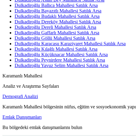
Dulkadiroğlu Ballıca Mahallesi Satılık Arsa
Dulkadiroğlu Bayazıtlı Mahallesi Satılık Arsa
Dulkadiroğlu Budaklı Mahallesi Satılık Arsa
Dulkadiroğlu Dereköy Mahallesi Satılık Arsa
Dulkadiroğlu Dereli Mahallesi Satılık Arsa
Dulkadiroğlu Gaffarlı Mahallesi Satılık Arsa
Dulkadiroğlu Göllü Mahallesi Satılık Arsa
Dulkadiroğlu Karacasu Karaziyaret Mahallesi Satılık Arsa
Dulkadiroğlu Kılağlı Mahallesi Satılık Arsa
Dulkadiroğlu Küçüknacar Mahallesi Satılık Arsa
Dulkadiroğlu Peynirdere Mahallesi Satılık Arsa
Dulkadiroğlu Yavuz Selim Mahallesi Satılık Arsa
Karamanlı Mahallesi
Analiz ve Araştırma Sayfaları
Demografi Analizi
Karamanlı Mahallesi bölgesinin nüfus, eğitim ve sosyoekonomik yapıs
Emlak Danışmanları
Bu bölgedeki emlak danışmanlarını bulun