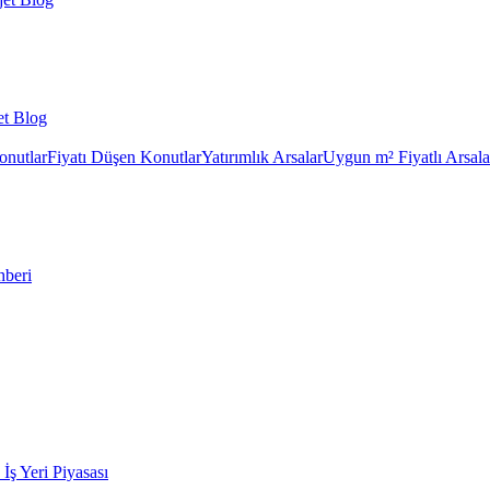
et Blog
onutlar
Fiyatı Düşen Konutlar
Yatırımlık Arsalar
Uygun m² Fiyatlı Arsala
hberi
k İş Yeri Piyasası