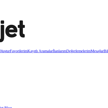
luştur
Favorilerim
Kayıtlı Aramalar
İlanlarım
Değerlemelerim
Mesajlar
Bi
et Blog