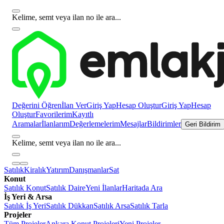
Kelime, semt veya ilan no ile ara...
Değerini Öğren
İlan Ver
Giriş Yap
Hesap Oluştur
Giriş Yap
Hesap
Oluştur
Favorilerim
Kayıtlı
Aramalar
İlanlarım
Değerlemelerim
Mesajlar
Bildirimler
Geri Bildirim
Kelime, semt veya ilan no ile ara...
Satılık
Kiralık
Yatırım
Danışmanlar
Sat
Konut
Satılık Konut
Satılık Daire
Yeni İlanlar
Haritada Ara
İş Yeri & Arsa
Satılık İş Yeri
Satılık Dükkan
Satılık Arsa
Satılık Tarla
Projeler
Tüm Projeler
Ankara Konut Projeleri
Yeni Projeler