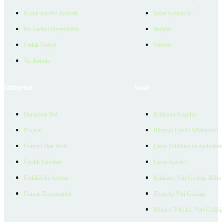
Konut Kredisi Rehberi
İnsan Kaynakları
Ne Kadar Ödeyebilirim
İletişim
Emlak Değeri
Yardım
Verilerimiz
Hizmetler
Yasal
Danışman Bul
Kullanım Koşulları
Projeler
Bireysel Üyelik Sözleşmesi
Ücretsiz İlan Verin
Çerez Politikası ve Aydınlat
Üyelik Paketleri
Çerez Ayarları
EmlakZeka Asistan
Kullanıcı Veri Gizliliği Bildi
Uzman Danışmanlar
Ziyaretçi Veri Gizliliği
Müşteri Yetkilisi Veri Gizlili