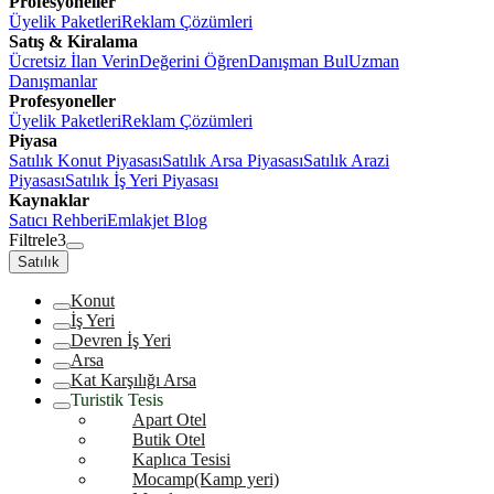
Profesyoneller
Üyelik Paketleri
Reklam Çözümleri
Satış & Kiralama
Ücretsiz İlan Verin
Değerini Öğren
Danışman Bul
Uzman
Danışmanlar
Profesyoneller
Üyelik Paketleri
Reklam Çözümleri
Piyasa
Satılık Konut Piyasası
Satılık Arsa Piyasası
Satılık Arazi
Piyasası
Satılık İş Yeri Piyasası
Kaynaklar
Satıcı Rehberi
Emlakjet Blog
Filtrele
3
Satılık
Konut
İş Yeri
Devren İş Yeri
Arsa
Kat Karşılığı Arsa
Turistik Tesis
Apart Otel
Butik Otel
Kaplıca Tesisi
Mocamp(Kamp yeri)