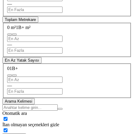
—
Toplam Metrekare
0 m²
1B+ m²
—
En Az Yatak Sayısı
0
1B+
—
Arama Kelimesi
Otomatik ara
İlan olmayan seçenekleri gizle