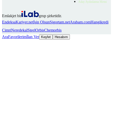
Aday Aydınlatma Metni
Emlakjet bir
grup şirketidir.
Endeksa
Kariyer.net
İşin Olsun
Sigortam.net
Arabam.com
Hangikredi
Cimri
Neredekal
SteelOrbis
Chemorbis
Ara
Favorilerim
İlan Ver
Keşfet
Hesabım