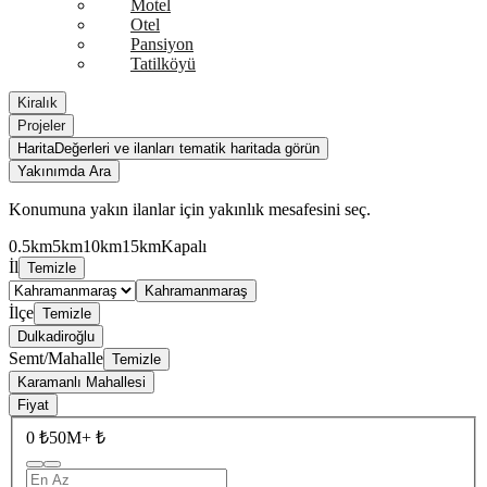
Motel
Otel
Pansiyon
Tatilköyü
Kiralık
Projeler
Harita
Değerleri ve ilanları tematik haritada görün
Yakınımda Ara
Konumuna yakın ilanlar için yakınlık mesafesini seç.
0.5km
5km
10km
15km
Kapalı
İl
Temizle
Kahramanmaraş
İlçe
Temizle
Dulkadiroğlu
Semt/Mahalle
Temizle
Karamanlı Mahallesi
Fiyat
0 ₺
50M+ ₺