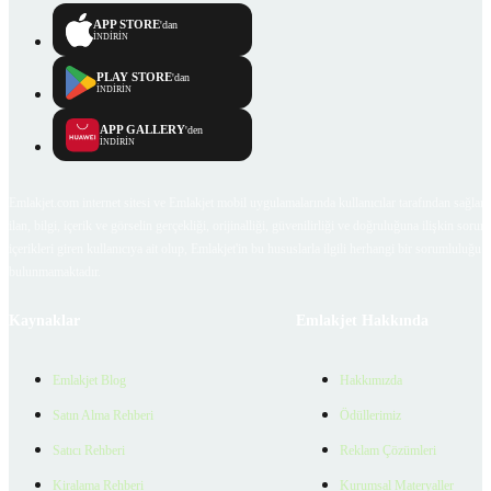
APP STORE
'dan
İNDİRİN
PLAY STORE
'dan
İNDİRİN
APP GALLERY
'den
İNDİRİN
Emlakjet.com internet sitesi ve Emlakjet mobil uygulamalarında kullanıcılar tarafından sağlana
ilan, bilgi, içerik ve görselin gerçekliği, orijinalliği, güvenilirliği ve doğruluğuna ilişkin soru
içerikleri giren kullanıcıya ait olup, Emlakjet'in bu hususlarla ilgili herhangi bir sorumluluğu
bulunmamaktadır.
Kaynaklar
Emlakjet Hakkında
Emlakjet Blog
Hakkımızda
Satın Alma Rehberi
Ödüllerimiz
Satıcı Rehberi
Reklam Çözümleri
Kiralama Rehberi
Kurumsal Materyaller