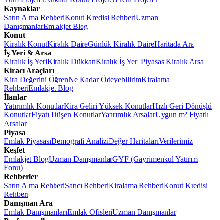
Kaynaklar
Satın Alma Rehberi
Konut Kredisi Rehberi
Uzman
Danışmanlar
Emlakjet Blog
Konut
Kiralık Konut
Kiralık Daire
Günlük Kiralık Daire
Haritada Ara
İş Yeri & Arsa
Kiralık İş Yeri
Kiralık Dükkan
Kiralık İş Yeri Piyasası
Kiralık Arsa
Kiracı Araçları
Kira Değerini Öğren
Ne Kadar Ödeyebilirim
Kiralama
Rehberi
Emlakjet Blog
İlanlar
Yatırımlık Konutlar
Kira Geliri Yüksek Konutlar
Hızlı Geri Dönüşlü
Konutlar
Fiyatı Düşen Konutlar
Yatırımlık Arsalar
Uygun m² Fiyatlı
Arsalar
Piyasa
Emlak Piyasası
Demografi Analizi
Değer Haritaları
Verilerimiz
Keşfet
Emlakjet Blog
Uzman Danışmanlar
GYF (Gayrimenkul Yatırım
Fonu)
Rehberler
Satın Alma Rehberi
Satıcı Rehberi
Kiralama Rehberi
Konut Kredisi
Rehberi
Danışman Ara
Emlak Danışmanları
Emlak Ofisleri
Uzman Danışmanlar