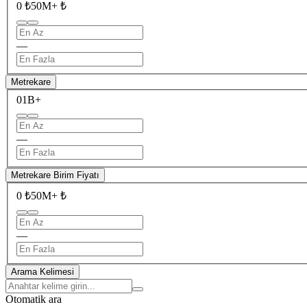
0 ₺
50M+ ₺
—
Metrekare
0
1B+
—
Metrekare Birim Fiyatı
0 ₺
50M+ ₺
—
Arama Kelimesi
Otomatik ara