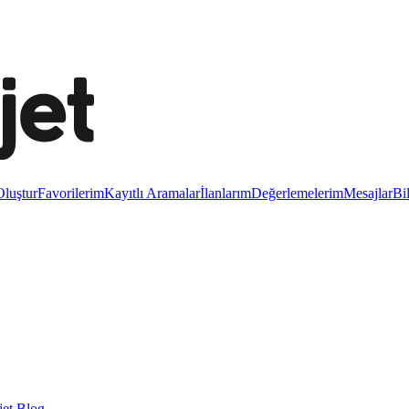
luştur
Favorilerim
Kayıtlı Aramalar
İlanlarım
Değerlemelerim
Mesajlar
Bi
et Blog