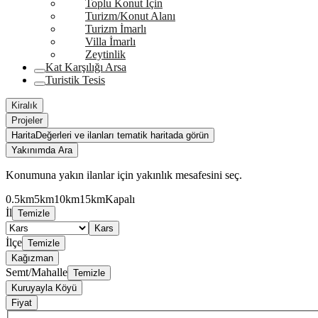
Toplu Konut İçin
Turizm/Konut Alanı
Turizm İmarlı
Villa İmarlı
Zeytinlik
Kat Karşılığı Arsa
Turistik Tesis
Kiralık
Projeler
Harita
Değerleri ve ilanları tematik haritada görün
Yakınımda Ara
Konumuna yakın ilanlar için yakınlık mesafesini seç.
0.5km
5km
10km
15km
Kapalı
İl
Temizle
Kars
İlçe
Temizle
Kağızman
Semt/Mahalle
Temizle
Kuruyayla Köyü
Fiyat