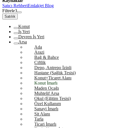
Kaynaklar
Satıcı Rehberi
Emlakjet Blog
Filtrele
3
Satılık
Konut
İş Yeri
Devren İş Yeri
Arsa
Ada
Arazi
Bağ & Bahçe
Çiftlik
Depo, Antrepo İzinli
Hastane (Sağlık Tesisi)
Konut+Ticaret Alanı
Konut İmarlı
Maden Ocağı
Muhtelif Arsa
Okul (Eğitim Tesisi)
Özel Kullanım
Sanayi İmarlı
Sit Alanı
Tarla
Ticari İmarlı