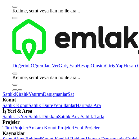
Kelime, semt veya ilan no ile ara...
Değerini Öğren
İlan Ver
Giriş Yap
Hesap Oluştur
Giriş Yap
Hesap O
Kelime, semt veya ilan no ile ara...
Satılık
Kiralık
Yatırım
Danışmanlar
Sat
Konut
Satılık Konut
Satılık Daire
Yeni İlanlar
Haritada Ara
İş Yeri & Arsa
Satılık İş Yeri
Satılık Dükkan
Satılık Arsa
Satılık Tarla
Projeler
Tüm Projeler
Ankara Konut Projeleri
Yeni Projeler
Kaynaklar
Satın Alma Rehberi
Konut Kredisi Rehberi
Uzman Danışmanlar
Emlakj