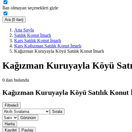
İlan olmayan seçenekleri gizle
Ara (0 ilan)
Ana Sayfa
Satılık Konut İmarlı
Kars Satılık Konut İmarlı
Kars Kağızman Satılık Konut İmarlı
Kağızman Kuruyayla Köyü Satılık Konut İmarlı
Kağızman Kuruyayla Köyü Satı
0
ilan bulundu
Kağızman Kuruyayla Köyü Satılık Konut İ
Filtrele
3
Sırala
Görünüm
Harita
Kaydet
Paylaş