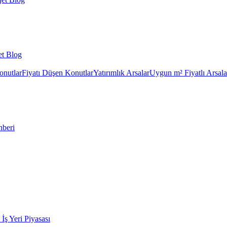
et Blog
onutlar
Fiyatı Düşen Konutlar
Yatırımlık Arsalar
Uygun m² Fiyatlı Arsala
hberi
k İş Yeri Piyasası