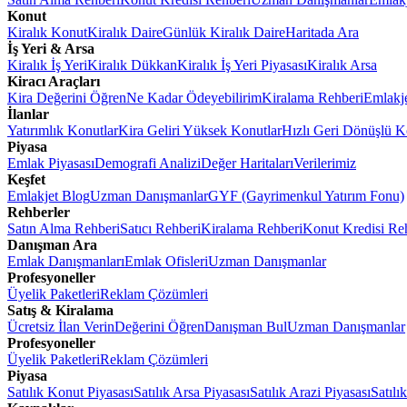
Konut
Kiralık Konut
Kiralık Daire
Günlük Kiralık Daire
Haritada Ara
İş Yeri & Arsa
Kiralık İş Yeri
Kiralık Dükkan
Kiralık İş Yeri Piyasası
Kiralık Arsa
Kiracı Araçları
Kira Değerini Öğren
Ne Kadar Ödeyebilirim
Kiralama Rehberi
Emlakj
İlanlar
Yatırımlık Konutlar
Kira Geliri Yüksek Konutlar
Hızlı Geri Dönüşlü K
Piyasa
Emlak Piyasası
Demografi Analizi
Değer Haritaları
Verilerimiz
Keşfet
Emlakjet Blog
Uzman Danışmanlar
GYF (Gayrimenkul Yatırım Fonu)
Rehberler
Satın Alma Rehberi
Satıcı Rehberi
Kiralama Rehberi
Konut Kredisi Re
Danışman Ara
Emlak Danışmanları
Emlak Ofisleri
Uzman Danışmanlar
Profesyoneller
Üyelik Paketleri
Reklam Çözümleri
Satış & Kiralama
Ücretsiz İlan Verin
Değerini Öğren
Danışman Bul
Uzman Danışmanlar
Profesyoneller
Üyelik Paketleri
Reklam Çözümleri
Piyasa
Satılık Konut Piyasası
Satılık Arsa Piyasası
Satılık Arazi Piyasası
Satılı