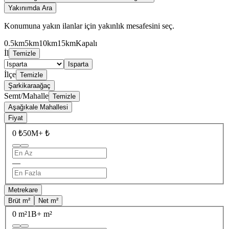
Yakınımda Ara
Konumuna yakın ilanlar için yakınlık mesafesini seç.
0.5km
5km
10km
15km
Kapalı
İl
Temizle
Isparta
İlçe
Temizle
Şarkikaraağaç
Semt/Mahalle
Temizle
Aşağıkale Mahallesi
Fiyat
0 ₺
50M+ ₺
—
Metrekare
Brüt m²
Net m²
0 m²
1B+ m²