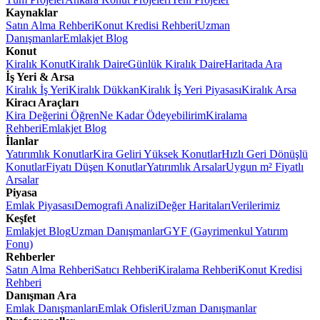
Kaynaklar
Satın Alma Rehberi
Konut Kredisi Rehberi
Uzman
Danışmanlar
Emlakjet Blog
Konut
Kiralık Konut
Kiralık Daire
Günlük Kiralık Daire
Haritada Ara
İş Yeri & Arsa
Kiralık İş Yeri
Kiralık Dükkan
Kiralık İş Yeri Piyasası
Kiralık Arsa
Kiracı Araçları
Kira Değerini Öğren
Ne Kadar Ödeyebilirim
Kiralama
Rehberi
Emlakjet Blog
İlanlar
Yatırımlık Konutlar
Kira Geliri Yüksek Konutlar
Hızlı Geri Dönüşlü
Konutlar
Fiyatı Düşen Konutlar
Yatırımlık Arsalar
Uygun m² Fiyatlı
Arsalar
Piyasa
Emlak Piyasası
Demografi Analizi
Değer Haritaları
Verilerimiz
Keşfet
Emlakjet Blog
Uzman Danışmanlar
GYF (Gayrimenkul Yatırım
Fonu)
Rehberler
Satın Alma Rehberi
Satıcı Rehberi
Kiralama Rehberi
Konut Kredisi
Rehberi
Danışman Ara
Emlak Danışmanları
Emlak Ofisleri
Uzman Danışmanlar