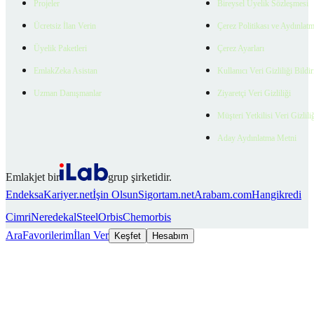
Projeler
Bireysel Üyelik Sözleşmesi
Ücretsiz İlan Verin
Çerez Politikası ve Aydınlat
Üyelik Paketleri
Çerez Ayarları
EmlakZeka Asistan
Kullanıcı Veri Gizliliği Bildi
Uzman Danışmanlar
Ziyaretçi Veri Gizliliği
Müşteri Yetkilisi Veri Gizlili
Aday Aydınlatma Metni
Emlakjet bir
grup şirketidir.
Endeksa
Kariyer.net
İşin Olsun
Sigortam.net
Arabam.com
Hangikredi
Cimri
Neredekal
SteelOrbis
Chemorbis
Ara
Favorilerim
İlan Ver
Keşfet
Hesabım