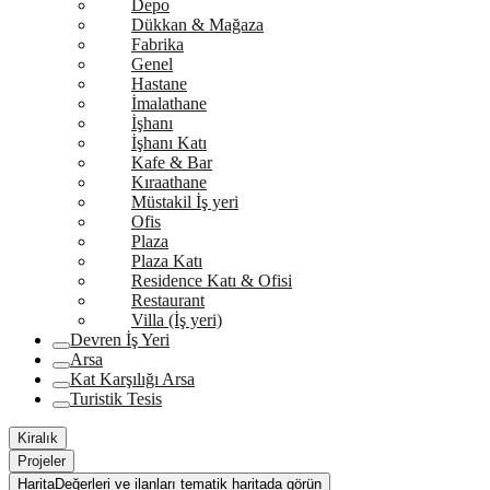
Depo
Dükkan & Mağaza
Fabrika
Genel
Hastane
İmalathane
İşhanı
İşhanı Katı
Kafe & Bar
Kıraathane
Müstakil İş yeri
Ofis
Plaza
Plaza Katı
Residence Katı & Ofisi
Restaurant
Villa (İş yeri)
Devren İş Yeri
Arsa
Kat Karşılığı Arsa
Turistik Tesis
Kiralık
Projeler
Harita
Değerleri ve ilanları tematik haritada görün