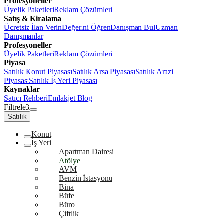
Profesyoneller
Üyelik Paketleri
Reklam Çözümleri
Satış & Kiralama
Ücretsiz İlan Verin
Değerini Öğren
Danışman Bul
Uzman
Danışmanlar
Profesyoneller
Üyelik Paketleri
Reklam Çözümleri
Piyasa
Satılık Konut Piyasası
Satılık Arsa Piyasası
Satılık Arazi
Piyasası
Satılık İş Yeri Piyasası
Kaynaklar
Satıcı Rehberi
Emlakjet Blog
Filtrele
3
Satılık
Konut
İş Yeri
Apartman Dairesi
Atölye
AVM
Benzin İstasyonu
Bina
Büfe
Büro
Çiftlik