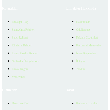
Kaynaklar
Emlakjet Hakkında
Emlakjet Blog
Hakkımızda
Satın Alma Rehberi
Ödüllerimiz
Satıcı Rehberi
Reklam Çözümleri
Kiralama Rehberi
Kurumsal Materyaller
Konut Kredisi Rehberi
İnsan Kaynakları
Ne Kadar Ödeyebilirim
İletişim
Emlak Değeri
Yardım
Verilerimiz
Hizmetler
Yasal
Danışman Bul
Kullanım Koşulları