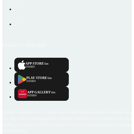
Emlakjet © 2006-2026
APP STORE
'dan
İNDİRİN
PLAY STORE
'dan
İNDİRİN
APP GALLERY
'den
İNDİRİN
Emlakjet.com internet sitesi ve Emlakjet mobil uygulamalarında kullanıcılar tarafından sağlana
ilan, bilgi, içerik ve görselin gerçekliği, orijinalliği, güvenilirliği ve doğruluğuna ilişkin soru
içerikleri giren kullanıcıya ait olup, Emlakjet'in bu hususlarla ilgili herhangi bir sorumluluğu
bulunmamaktadır.