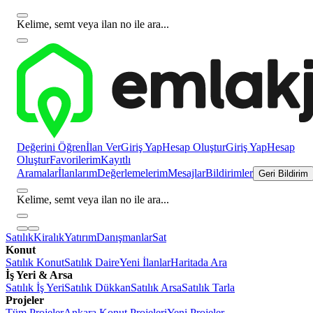
Kelime, semt veya ilan no ile ara...
Değerini Öğren
İlan Ver
Giriş Yap
Hesap Oluştur
Giriş Yap
Hesap
Oluştur
Favorilerim
Kayıtlı
Aramalar
İlanlarım
Değerlemelerim
Mesajlar
Bildirimler
Geri Bildirim
Kelime, semt veya ilan no ile ara...
Satılık
Kiralık
Yatırım
Danışmanlar
Sat
Konut
Satılık Konut
Satılık Daire
Yeni İlanlar
Haritada Ara
İş Yeri & Arsa
Satılık İş Yeri
Satılık Dükkan
Satılık Arsa
Satılık Tarla
Projeler
Tüm Projeler
Ankara Konut Projeleri
Yeni Projeler