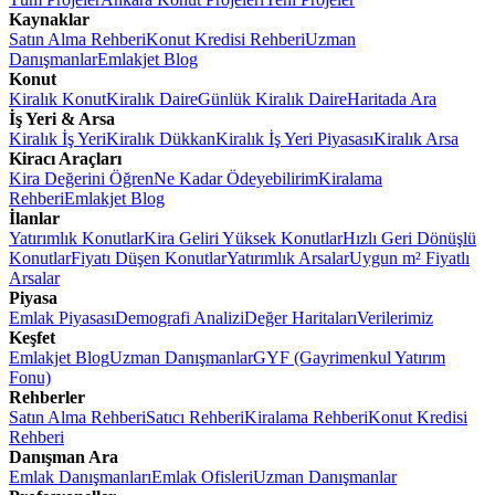
Kaynaklar
Satın Alma Rehberi
Konut Kredisi Rehberi
Uzman
Danışmanlar
Emlakjet Blog
Konut
Kiralık Konut
Kiralık Daire
Günlük Kiralık Daire
Haritada Ara
İş Yeri & Arsa
Kiralık İş Yeri
Kiralık Dükkan
Kiralık İş Yeri Piyasası
Kiralık Arsa
Kiracı Araçları
Kira Değerini Öğren
Ne Kadar Ödeyebilirim
Kiralama
Rehberi
Emlakjet Blog
İlanlar
Yatırımlık Konutlar
Kira Geliri Yüksek Konutlar
Hızlı Geri Dönüşlü
Konutlar
Fiyatı Düşen Konutlar
Yatırımlık Arsalar
Uygun m² Fiyatlı
Arsalar
Piyasa
Emlak Piyasası
Demografi Analizi
Değer Haritaları
Verilerimiz
Keşfet
Emlakjet Blog
Uzman Danışmanlar
GYF (Gayrimenkul Yatırım
Fonu)
Rehberler
Satın Alma Rehberi
Satıcı Rehberi
Kiralama Rehberi
Konut Kredisi
Rehberi
Danışman Ara
Emlak Danışmanları
Emlak Ofisleri
Uzman Danışmanlar