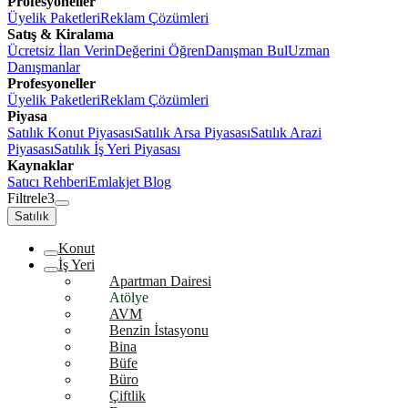
Profesyoneller
Üyelik Paketleri
Reklam Çözümleri
Satış & Kiralama
Ücretsiz İlan Verin
Değerini Öğren
Danışman Bul
Uzman
Danışmanlar
Profesyoneller
Üyelik Paketleri
Reklam Çözümleri
Piyasa
Satılık Konut Piyasası
Satılık Arsa Piyasası
Satılık Arazi
Piyasası
Satılık İş Yeri Piyasası
Kaynaklar
Satıcı Rehberi
Emlakjet Blog
Filtrele
3
Satılık
Konut
İş Yeri
Apartman Dairesi
Atölye
AVM
Benzin İstasyonu
Bina
Büfe
Büro
Çiftlik