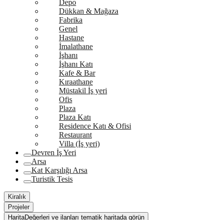
Depo
Dükkan & Mağaza
Fabrika
Genel
Hastane
İmalathane
İşhanı
İşhanı Katı
Kafe & Bar
Kıraathane
Müstakil İş yeri
Ofis
Plaza
Plaza Katı
Residence Katı & Ofisi
Restaurant
Villa (İş yeri)
Devren İş Yeri
Arsa
Kat Karşılığı Arsa
Turistik Tesis
Kiralık
Projeler
Harita
Değerleri ve ilanları tematik haritada görün