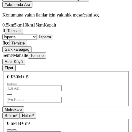
Yakınımda Ara
Konumuna yakın ilanlar için yakınlık mesafesini seç.
0.5km
5km
10km
15km
Kapalı
İl
Temizle
Isparta
İlçe
Temizle
Şarkikaraağaç
Semt/Mahalle
Temizle
Arak Köyü
Fiyat
0 ₺
50M+ ₺
—
Metrekare
Brüt m²
Net m²
0 m²
1B+ m²