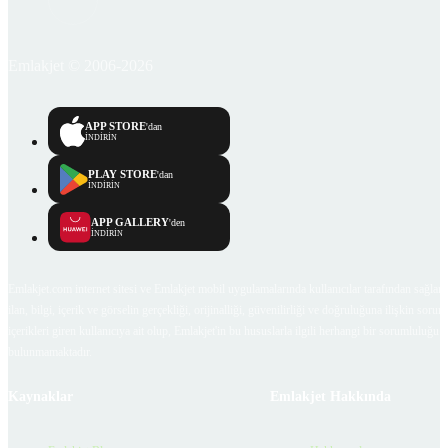
Emlakjet © 2006-2026
APP STORE
'dan
İNDİRİN
PLAY STORE
'dan
İNDİRİN
APP GALLERY
'den
İNDİRİN
Emlakjet.com internet sitesi ve Emlakjet mobil uygulamalarında kullanıcılar tarafından sağlana
ilan, bilgi, içerik ve görselin gerçekliği, orijinalliği, güvenilirliği ve doğruluğuna ilişkin soru
içerikleri giren kullanıcıya ait olup, Emlakjet'in bu hususlarla ilgili herhangi bir sorumluluğu
bulunmamaktadır.
Kaynaklar
Emlakjet Hakkında