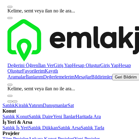
Kelime, semt veya ilan no ile ara...
Değerini Öğren
İlan Ver
Giriş Yap
Hesap Oluştur
Giriş Yap
Hesap
Oluştur
Favorilerim
Kayıtlı
Aramalar
İlanlarım
Değerlemelerim
Mesajlar
Bildirimler
Geri Bildirim
Kelime, semt veya ilan no ile ara...
Satılık
Kiralık
Yatırım
Danışmanlar
Sat
Konut
Satılık Konut
Satılık Daire
Yeni İlanlar
Haritada Ara
İş Yeri & Arsa
Satılık İş Yeri
Satılık Dükkan
Satılık Arsa
Satılık Tarla
Projeler
Tüm Projeler
Ankara Konut Projeleri
Yeni Projeler