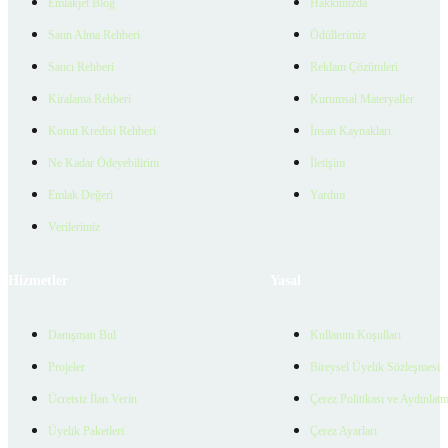
Emlakjet Blog
Hakkımızda
Satın Alma Rehberi
Ödüllerimiz
Satıcı Rehberi
Reklam Çözümleri
Kiralama Rehberi
Kurumsal Materyaller
Konut Kredisi Rehberi
İnsan Kaynakları
Ne Kadar Ödeyebilirim
İletişim
Emlak Değeri
Yardım
Verilerimiz
Hizmetler
Yasal
Danışman Bul
Kullanım Koşulları
Projeler
Bireysel Üyelik Sözleşmesi
Ücretsiz İlan Verin
Çerez Politikası ve Aydınlat
Üyelik Paketleri
Çerez Ayarları