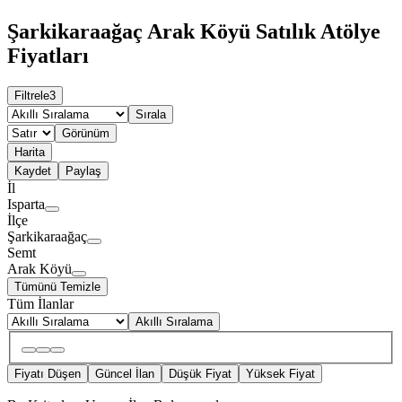
Şarkikaraağaç Arak Köyü Satılık Atölye
Fiyatları
Filtrele
3
Sırala
Görünüm
Harita
Kaydet
Paylaş
İl
Isparta
İlçe
Şarkikaraağaç
Semt
Arak Köyü
Tümünü Temizle
Tüm İlanlar
Akıllı Sıralama
Fiyatı Düşen
Güncel İlan
Düşük Fiyat
Yüksek Fiyat