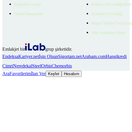
EmlakZeka Asistan
Kullanıcı Veri Gizliliği Bildi
Uzman Danışmanlar
Ziyaretçi Veri Gizliliği
Müşteri Yetkilisi Veri Gizlili
Aday Aydınlatma Metni
Emlakjet bir
grup şirketidir.
Endeksa
Kariyer.net
İşin Olsun
Sigortam.net
Arabam.com
Hangikredi
Cimri
Neredekal
SteelOrbis
Chemorbis
Ara
Favorilerim
İlan Ver
Keşfet
Hesabım