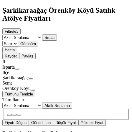
Şarkikaraağaç Örenköy Köyü Satılık
Atölye Fiyatları
Filtrele
3
Sırala
Görünüm
Harita
Kaydet
Paylaş
İl
Isparta
İlçe
Şarkikaraağaç
Semt
Örenköy Köyü
Tümünü Temizle
Tüm İlanlar
Akıllı Sıralama
Fiyatı Düşen
Güncel İlan
Düşük Fiyat
Yüksek Fiyat