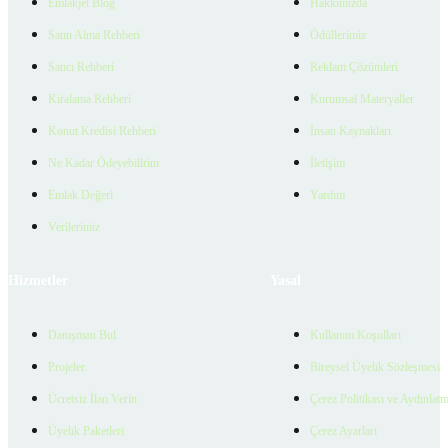
Emlakjet Blog
Hakkımızda
Satın Alma Rehberi
Ödüllerimiz
Satıcı Rehberi
Reklam Çözümleri
Kiralama Rehberi
Kurumsal Materyaller
Konut Kredisi Rehberi
İnsan Kaynakları
Ne Kadar Ödeyebilirim
İletişim
Emlak Değeri
Yardım
Verilerimiz
Hizmetler
Yasal
Danışman Bul
Kullanım Koşulları
Projeler
Bireysel Üyelik Sözleşmesi
Ücretsiz İlan Verin
Çerez Politikası ve Aydınlat
Üyelik Paketleri
Çerez Ayarları