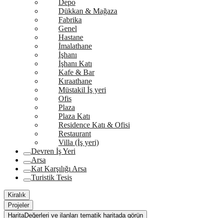
Depo
Dükkan & Mağaza
Fabrika
Genel
Hastane
İmalathane
İşhanı
İşhanı Katı
Kafe & Bar
Kıraathane
Müstakil İş yeri
Ofis
Plaza
Plaza Katı
Residence Katı & Ofisi
Restaurant
Villa (İş yeri)
Devren İş Yeri
Arsa
Kat Karşılığı Arsa
Turistik Tesis
Kiralık
Projeler
Harita
Değerleri ve ilanları tematik haritada görün