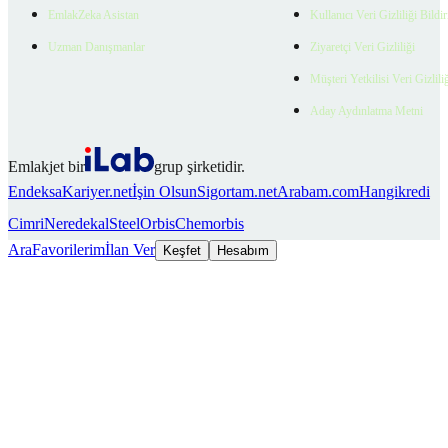
EmlakZeka Asistan
Kullanıcı Veri Gizliliği Bildi
Uzman Danışmanlar
Ziyaretçi Veri Gizliliği
Müşteri Yetkilisi Veri Gizlili
Aday Aydınlatma Metni
Emlakjet bir
grup şirketidir.
Endeksa
Kariyer.net
İşin Olsun
Sigortam.net
Arabam.com
Hangikredi
Cimri
Neredekal
SteelOrbis
Chemorbis
Ara
Favorilerim
İlan Ver
Keşfet
Hesabım