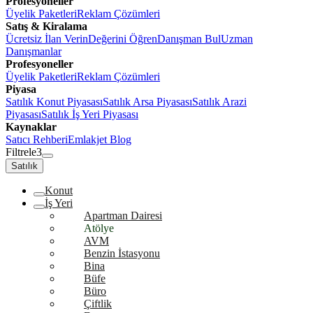
Profesyoneller
Üyelik Paketleri
Reklam Çözümleri
Satış & Kiralama
Ücretsiz İlan Verin
Değerini Öğren
Danışman Bul
Uzman
Danışmanlar
Profesyoneller
Üyelik Paketleri
Reklam Çözümleri
Piyasa
Satılık Konut Piyasası
Satılık Arsa Piyasası
Satılık Arazi
Piyasası
Satılık İş Yeri Piyasası
Kaynaklar
Satıcı Rehberi
Emlakjet Blog
Filtrele
3
Satılık
Konut
İş Yeri
Apartman Dairesi
Atölye
AVM
Benzin İstasyonu
Bina
Büfe
Büro
Çiftlik