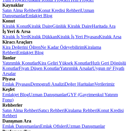
Kaynaklar
Satın Alma Rehberi
Konut Kredisi Rehberi
Uzman
Danışmanlar
Emlakjet Blog
Konut
Kiralık Konut
Kiralık Daire
Günlük Kiralık Daire
Haritada Ara
İş Yeri & Arsa
Kiralık İş Yeri
Kiralık Dükkan
Kiralık İş Yeri Piyasası
Kiralık Arsa
Kiracı Araçları
Kira Değerini Öğren
Ne Kadar Ödeyebilirim
Kiralama
Rehberi
Emlakjet Blog
İlanlar
Yatırımlık Konutlar
Kira Geliri Yüksek Konutlar
Hızlı Geri Dönüşlü
Konutlar
Fiyatı Düşen Konutlar
Yatırımlık Arsalar
Uygun m² Fiyatlı
Arsalar
Piyasa
Emlak Piyasası
Demografi Analizi
Değer Haritaları
Verilerimiz
Keşfet
Emlakjet Blog
Uzman Danışmanlar
GYF (Gayrimenkul Yatırım
Fonu)
Rehberler
Satın Alma Rehberi
Satıcı Rehberi
Kiralama Rehberi
Konut Kredisi
Rehberi
Danışman Ara
Emlak Danışmanları
Emlak Ofisleri
Uzman Danışmanlar