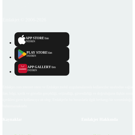
Emlakjet © 2006-2026
APP STORE
'dan
İNDİRİN
PLAY STORE
'dan
İNDİRİN
APP GALLERY
'den
İNDİRİN
Emlakjet.com internet sitesi ve Emlakjet mobil uygulamalarında kullanıcılar tarafından sağlana
ilan, bilgi, içerik ve görselin gerçekliği, orijinalliği, güvenilirliği ve doğruluğuna ilişkin soru
içerikleri giren kullanıcıya ait olup, Emlakjet'in bu hususlarla ilgili herhangi bir sorumluluğu
bulunmamaktadır.
Kaynaklar
Emlakjet Hakkında