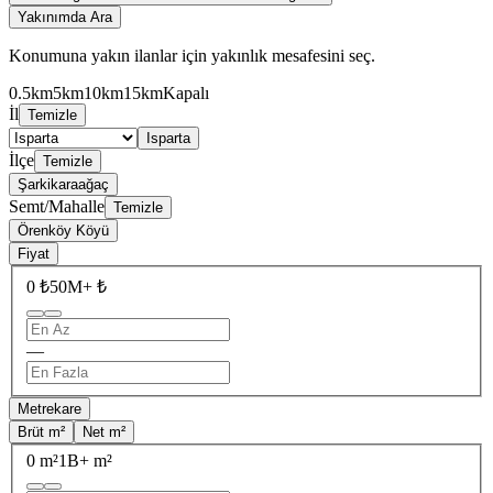
Yakınımda Ara
Konumuna yakın ilanlar için yakınlık mesafesini seç.
0.5km
5km
10km
15km
Kapalı
İl
Temizle
Isparta
İlçe
Temizle
Şarkikaraağaç
Semt/Mahalle
Temizle
Örenköy Köyü
Fiyat
0 ₺
50M+ ₺
—
Metrekare
Brüt m²
Net m²
0 m²
1B+ m²