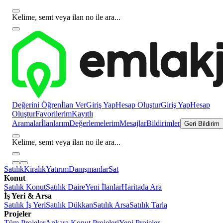
Kelime, semt veya ilan no ile ara...
Değerini Öğren
İlan Ver
Giriş Yap
Hesap Oluştur
Giriş Yap
Hesap
Oluştur
Favorilerim
Kayıtlı
Aramalar
İlanlarım
Değerlemelerim
Mesajlar
Bildirimler
Geri Bildirim
Kelime, semt veya ilan no ile ara...
Satılık
Kiralık
Yatırım
Danışmanlar
Sat
Konut
Satılık Konut
Satılık Daire
Yeni İlanlar
Haritada Ara
İş Yeri & Arsa
Satılık İş Yeri
Satılık Dükkan
Satılık Arsa
Satılık Tarla
Projeler
Tüm Projeler
Ankara Konut Projeleri
Yeni Projeler