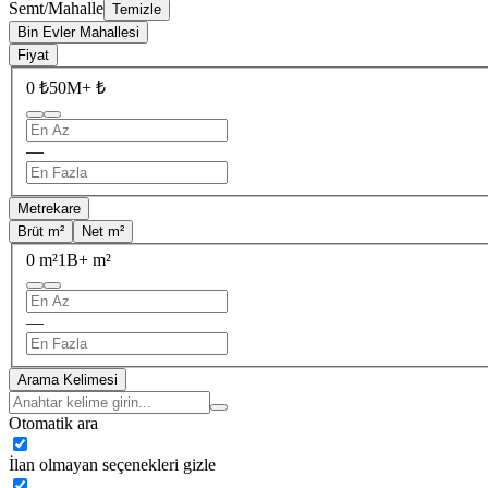
Semt/Mahalle
Temizle
Bin Evler Mahallesi
Fiyat
0 ₺
50M+ ₺
—
Metrekare
Brüt m²
Net m²
0 m²
1B+ m²
—
Arama Kelimesi
Otomatik ara
İlan olmayan seçenekleri gizle