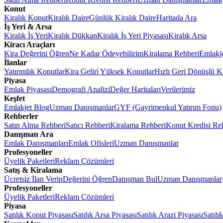
Konut
Kiralık Konut
Kiralık Daire
Günlük Kiralık Daire
Haritada Ara
İş Yeri & Arsa
Kiralık İş Yeri
Kiralık Dükkan
Kiralık İş Yeri Piyasası
Kiralık Arsa
Kiracı Araçları
Kira Değerini Öğren
Ne Kadar Ödeyebilirim
Kiralama Rehberi
Emlakj
İlanlar
Yatırımlık Konutlar
Kira Geliri Yüksek Konutlar
Hızlı Geri Dönüşlü K
Piyasa
Emlak Piyasası
Demografi Analizi
Değer Haritaları
Verilerimiz
Keşfet
Emlakjet Blog
Uzman Danışmanlar
GYF (Gayrimenkul Yatırım Fonu)
Rehberler
Satın Alma Rehberi
Satıcı Rehberi
Kiralama Rehberi
Konut Kredisi Re
Danışman Ara
Emlak Danışmanları
Emlak Ofisleri
Uzman Danışmanlar
Profesyoneller
Üyelik Paketleri
Reklam Çözümleri
Satış & Kiralama
Ücretsiz İlan Verin
Değerini Öğren
Danışman Bul
Uzman Danışmanlar
Profesyoneller
Üyelik Paketleri
Reklam Çözümleri
Piyasa
Satılık Konut Piyasası
Satılık Arsa Piyasası
Satılık Arazi Piyasası
Satılı