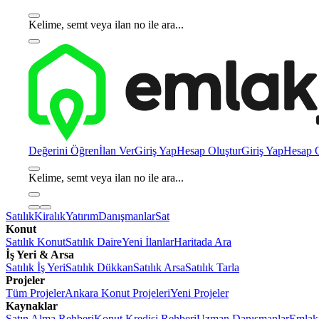
Kelime, semt veya ilan no ile ara...
Değerini Öğren
İlan Ver
Giriş Yap
Hesap Oluştur
Giriş Yap
Hesap O
Kelime, semt veya ilan no ile ara...
Satılık
Kiralık
Yatırım
Danışmanlar
Sat
Konut
Satılık Konut
Satılık Daire
Yeni İlanlar
Haritada Ara
İş Yeri & Arsa
Satılık İş Yeri
Satılık Dükkan
Satılık Arsa
Satılık Tarla
Projeler
Tüm Projeler
Ankara Konut Projeleri
Yeni Projeler
Kaynaklar
Satın Alma Rehberi
Konut Kredisi Rehberi
Uzman Danışmanlar
Emlakj