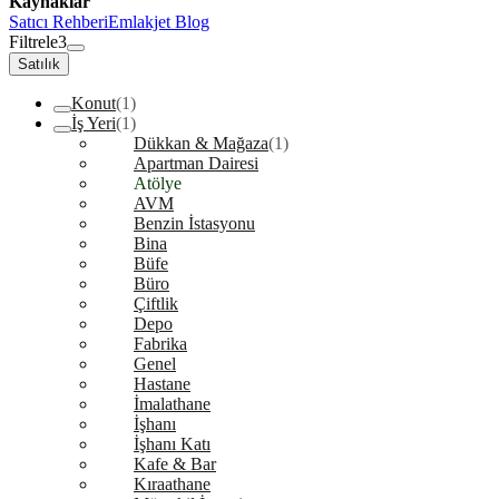
Kaynaklar
Satıcı Rehberi
Emlakjet Blog
Filtrele
3
Satılık
Konut
(1)
İş Yeri
(1)
Dükkan & Mağaza
(1)
Apartman Dairesi
Atölye
AVM
Benzin İstasyonu
Bina
Büfe
Büro
Çiftlik
Depo
Fabrika
Genel
Hastane
İmalathane
İşhanı
İşhanı Katı
Kafe & Bar
Kıraathane