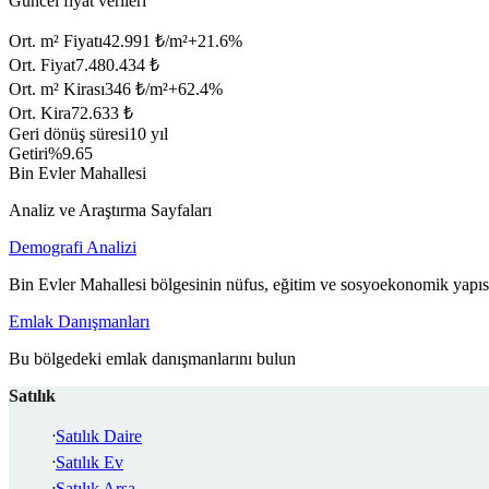
Güncel fiyat verileri
Ort. m² Fiyatı
42.991 ₺/m²
+
21.6
%
Ort. Fiyat
7.480.434 ₺
Ort. m² Kirası
346 ₺/m²
+
62.4
%
Ort. Kira
72.633 ₺
Geri dönüş süresi
10 yıl
Getiri
%9.65
Bin Evler Mahallesi
Analiz ve Araştırma Sayfaları
Demografi Analizi
Bin Evler Mahallesi bölgesinin nüfus, eğitim ve sosyoekonomik yapısı
Emlak Danışmanları
Bu bölgedeki emlak danışmanlarını bulun
Satılık
Satılık Daire
Satılık Ev
Satılık Arsa