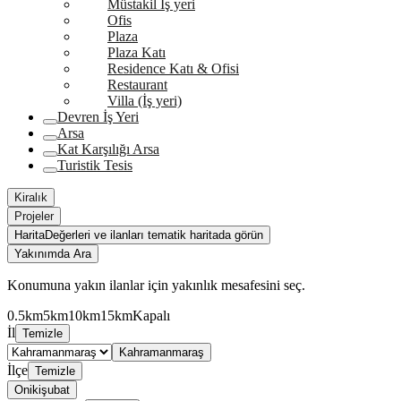
Müstakil İş yeri
Ofis
Plaza
Plaza Katı
Residence Katı & Ofisi
Restaurant
Villa (İş yeri)
Devren İş Yeri
Arsa
Kat Karşılığı Arsa
Turistik Tesis
Kiralık
Projeler
Harita
Değerleri ve ilanları tematik haritada görün
Yakınımda Ara
Konumuna yakın ilanlar için yakınlık mesafesini seç.
0.5km
5km
10km
15km
Kapalı
İl
Temizle
Kahramanmaraş
İlçe
Temizle
Onikişubat