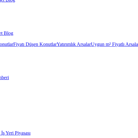
et Blog
onutlar
Fiyatı Düşen Konutlar
Yatırımlık Arsalar
Uygun m² Fiyatlı Arsala
hberi
k İş Yeri Piyasası