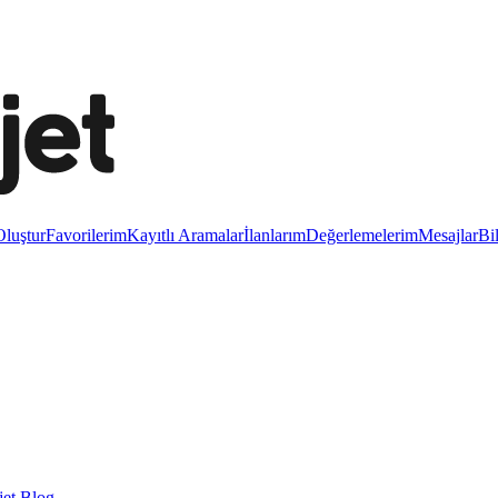
luştur
Favorilerim
Kayıtlı Aramalar
İlanlarım
Değerlemelerim
Mesajlar
Bi
et Blog