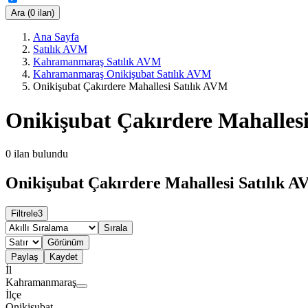
Ara (0 ilan)
Ana Sayfa
Satılık AVM
Kahramanmaraş Satılık AVM
Kahramanmaraş Onikişubat Satılık AVM
Onikişubat Çakırdere Mahallesi Satılık AVM
Onikişubat Çakırdere Mahalles
0
ilan bulundu
Onikişubat Çakırdere Mahallesi Satılık A
Filtrele
3
Sırala
Görünüm
Paylaş
Kaydet
İl
Kahramanmaraş
İlçe
Onikişubat