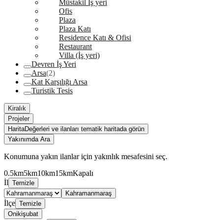
Müstakil İş yeri
Ofis
Plaza
Plaza Katı
Residence Katı & Ofisi
Restaurant
Villa (İş yeri)
Devren İş Yeri
Arsa
(2)
Kat Karşılığı Arsa
Turistik Tesis
Kiralık
Projeler
Harita
Değerleri ve ilanları tematik haritada görün
Yakınımda Ara
Konumuna yakın ilanlar için yakınlık mesafesini seç.
0.5km
5km
10km
15km
Kapalı
İl
Temizle
Kahramanmaraş
İlçe
Temizle
Onikişubat