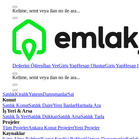
Kelime, semt veya ilan no ile ara...
Değerini Öğren
İlan Ver
Giriş Yap
Hesap Oluştur
Giriş Yap
Hesap O
Kelime, semt veya ilan no ile ara...
Satılık
Kiralık
Yatırım
Danışmanlar
Sat
Konut
Satılık Konut
Satılık Daire
Yeni İlanlar
Haritada Ara
İş Yeri & Arsa
Satılık İş Yeri
Satılık Dükkan
Satılık Arsa
Satılık Tarla
Projeler
Tüm Projeler
Ankara Konut Projeleri
Yeni Projeler
Kaynaklar
Satın Alma Rehberi
Konut Kredisi Rehberi
Uzman Danışmanlar
Emlakj