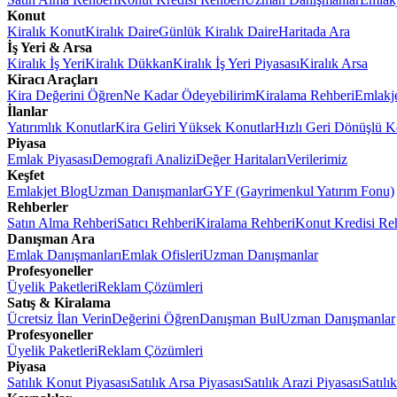
Konut
Kiralık Konut
Kiralık Daire
Günlük Kiralık Daire
Haritada Ara
İş Yeri & Arsa
Kiralık İş Yeri
Kiralık Dükkan
Kiralık İş Yeri Piyasası
Kiralık Arsa
Kiracı Araçları
Kira Değerini Öğren
Ne Kadar Ödeyebilirim
Kiralama Rehberi
Emlakj
İlanlar
Yatırımlık Konutlar
Kira Geliri Yüksek Konutlar
Hızlı Geri Dönüşlü K
Piyasa
Emlak Piyasası
Demografi Analizi
Değer Haritaları
Verilerimiz
Keşfet
Emlakjet Blog
Uzman Danışmanlar
GYF (Gayrimenkul Yatırım Fonu)
Rehberler
Satın Alma Rehberi
Satıcı Rehberi
Kiralama Rehberi
Konut Kredisi Re
Danışman Ara
Emlak Danışmanları
Emlak Ofisleri
Uzman Danışmanlar
Profesyoneller
Üyelik Paketleri
Reklam Çözümleri
Satış & Kiralama
Ücretsiz İlan Verin
Değerini Öğren
Danışman Bul
Uzman Danışmanlar
Profesyoneller
Üyelik Paketleri
Reklam Çözümleri
Piyasa
Satılık Konut Piyasası
Satılık Arsa Piyasası
Satılık Arazi Piyasası
Satılı