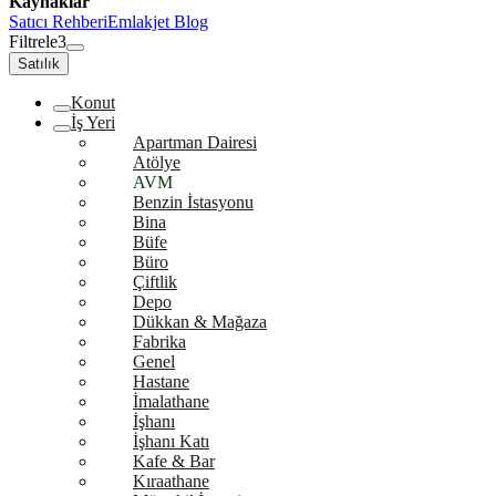
Kaynaklar
Satıcı Rehberi
Emlakjet Blog
Filtrele
3
Satılık
Konut
İş Yeri
Apartman Dairesi
Atölye
AVM
Benzin İstasyonu
Bina
Büfe
Büro
Çiftlik
Depo
Dükkan & Mağaza
Fabrika
Genel
Hastane
İmalathane
İşhanı
İşhanı Katı
Kafe & Bar
Kıraathane