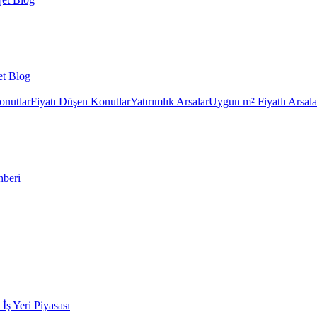
et Blog
onutlar
Fiyatı Düşen Konutlar
Yatırımlık Arsalar
Uygun m² Fiyatlı Arsala
hberi
k İş Yeri Piyasası