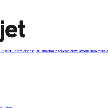
luştur
Bildirimler
Mesajlar
İlanlarım
Değerlemelerim
Favorilerim
Kayıtlı 
et Blog