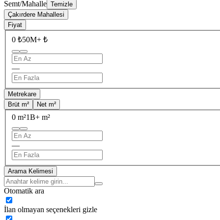
Semt/Mahalle
Temizle
Çakırdere Mahallesi
Fiyat
0 ₺
50M+ ₺
—
Metrekare
Brüt m²
Net m²
0 m²
1B+ m²
—
Arama Kelimesi
Otomatik ara
İlan olmayan seçenekleri gizle