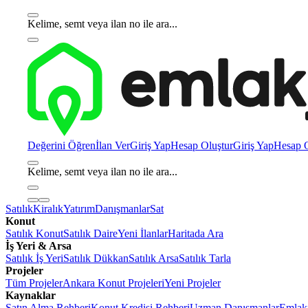
Kelime, semt veya ilan no ile ara...
Değerini Öğren
İlan Ver
Giriş Yap
Hesap Oluştur
Giriş Yap
Hesap O
Kelime, semt veya ilan no ile ara...
Satılık
Kiralık
Yatırım
Danışmanlar
Sat
Konut
Satılık Konut
Satılık Daire
Yeni İlanlar
Haritada Ara
İş Yeri & Arsa
Satılık İş Yeri
Satılık Dükkan
Satılık Arsa
Satılık Tarla
Projeler
Tüm Projeler
Ankara Konut Projeleri
Yeni Projeler
Kaynaklar
Satın Alma Rehberi
Konut Kredisi Rehberi
Uzman Danışmanlar
Emlakj