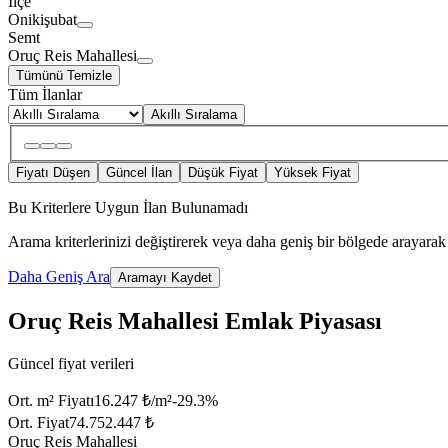
İlçe
Onikişubat
Semt
Oruç Reis Mahallesi
Tümünü Temizle
Tüm İlanlar
Akıllı Sıralama
Fiyatı Düşen
Güncel İlan
Düşük Fiyat
Yüksek Fiyat
Bu Kriterlere Uygun İlan Bulunamadı
Arama kriterlerinizi değiştirerek veya daha geniş bir bölgede arayarak 
Daha Geniş Ara
Aramayı Kaydet
Oruç Reis Mahallesi Emlak Piyasası
Güncel fiyat verileri
Ort. m² Fiyatı
16.247 ₺/m²
-29.3
%
Ort. Fiyat
74.752.447 ₺
Oruç Reis Mahallesi