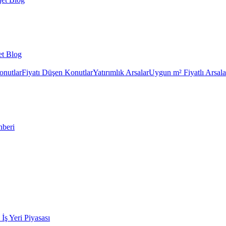
et Blog
onutlar
Fiyatı Düşen Konutlar
Yatırımlık Arsalar
Uygun m² Fiyatlı Arsala
hberi
k İş Yeri Piyasası