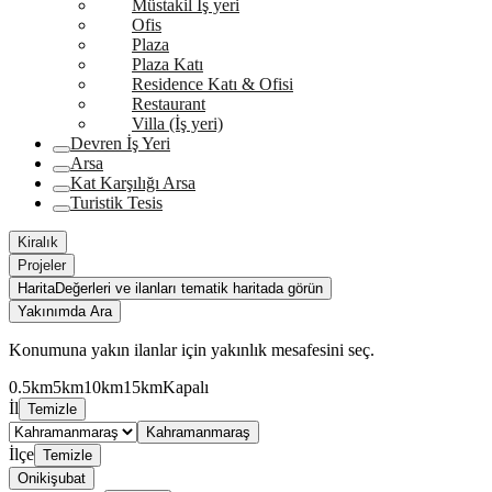
Müstakil İş yeri
Ofis
Plaza
Plaza Katı
Residence Katı & Ofisi
Restaurant
Villa (İş yeri)
Devren İş Yeri
Arsa
Kat Karşılığı Arsa
Turistik Tesis
Kiralık
Projeler
Harita
Değerleri ve ilanları tematik haritada görün
Yakınımda Ara
Konumuna yakın ilanlar için yakınlık mesafesini seç.
0.5km
5km
10km
15km
Kapalı
İl
Temizle
Kahramanmaraş
İlçe
Temizle
Onikişubat