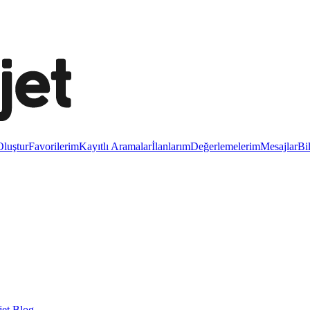
luştur
Favorilerim
Kayıtlı Aramalar
İlanlarım
Değerlemelerim
Mesajlar
Bi
et Blog