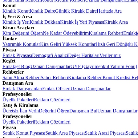
Konut
Kiralık Konut
Kiralık Daire
Günlük Kiralık Daire
Haritada Ara
İş Yeri & Arsa
Kiralık İş Yeri
Kiralık Dükkan
Kiralık İş Yeri Piyasası
Kiralık Arsa
Kiracı Araçları
Kira Değerini Öğren
Ne Kadar Ödeyebilirim
Kiralama Rehberi
Emlakj
İlanlar
Yatırımlık Konutlar
Kira Geliri Yüksek Konutlar
Hızlı Geri Dönüşlü K
Piyasa
Emlak Piyasası
Demografi Analizi
Değer Haritaları
Verilerimiz
Keşfet
Emlakjet Blog
Uzman Danışmanlar
GYF (Gayrimenkul Yatırım Fonu)
Rehberler
Satın Alma Rehberi
Satıcı Rehberi
Kiralama Rehberi
Konut Kredisi Re
Danışman Ara
Emlak Danışmanları
Emlak Ofisleri
Uzman Danışmanlar
Profesyoneller
Üyelik Paketleri
Reklam Çözümleri
Satış & Kiralama
Ücretsiz İlan Verin
Değerini Öğren
Danışman Bul
Uzman Danışmanlar
Profesyoneller
Üyelik Paketleri
Reklam Çözümleri
Piyasa
Satılık Konut Piyasası
Satılık Arsa Piyasası
Satılık Arazi Piyasası
Satılı