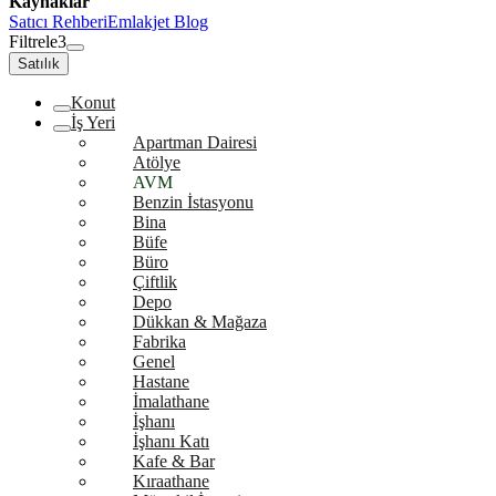
Kaynaklar
Satıcı Rehberi
Emlakjet Blog
Filtrele
3
Satılık
Konut
İş Yeri
Apartman Dairesi
Atölye
AVM
Benzin İstasyonu
Bina
Büfe
Büro
Çiftlik
Depo
Dükkan & Mağaza
Fabrika
Genel
Hastane
İmalathane
İşhanı
İşhanı Katı
Kafe & Bar
Kıraathane