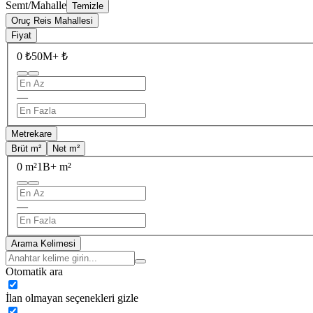
Semt/Mahalle
Temizle
Oruç Reis Mahallesi
Fiyat
0 ₺
50M+ ₺
—
Metrekare
Brüt m²
Net m²
0 m²
1B+ m²
—
Arama Kelimesi
Otomatik ara
İlan olmayan seçenekleri gizle