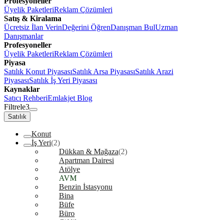
Profesyoneller
Üyelik Paketleri
Reklam Çözümleri
Satış & Kiralama
Ücretsiz İlan Verin
Değerini Öğren
Danışman Bul
Uzman
Danışmanlar
Profesyoneller
Üyelik Paketleri
Reklam Çözümleri
Piyasa
Satılık Konut Piyasası
Satılık Arsa Piyasası
Satılık Arazi
Piyasası
Satılık İş Yeri Piyasası
Kaynaklar
Satıcı Rehberi
Emlakjet Blog
Filtrele
3
Satılık
Konut
İş Yeri
(2)
Dükkan & Mağaza
(2)
Apartman Dairesi
Atölye
AVM
Benzin İstasyonu
Bina
Büfe
Büro