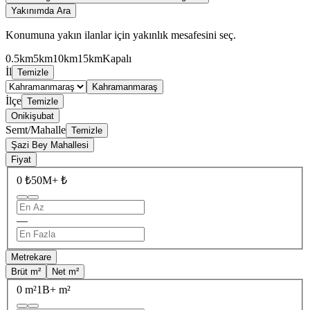
Yakınımda Ara
Konumuna yakın ilanlar için yakınlık mesafesini seç.
0.5km
5km
10km
15km
Kapalı
İl
Temizle
Kahramanmaraş
İlçe
Temizle
Onikişubat
Semt/Mahalle
Temizle
Şazi Bey Mahallesi
Fiyat
0 ₺
50M+ ₺
—
Metrekare
Brüt m²
Net m²
0 m²
1B+ m²