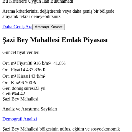
Bu Kriterlere Uygun İlan Bulunamadı
Arama kriterlerinizi değiştirerek veya daha geniş bir bölgede
arayarak tekrar deneyebilirsiniz.
Daha Geniş Ara
Aramayı Kaydet
Şazi Bey Mahallesi Emlak Piyasası
Güncel fiyat verileri
Ort. m² Fiyatı
38.916 ₺/m²
+
41.8
%
Ort. Fiyat
14.437.836 ₺
Ort. m² Kirası
143 ₺/m²
Ort. Kira
96.700 ₺
Geri dönüş süresi
23 yıl
Getiri
%4.42
Şazi Bey Mahallesi
Analiz ve Araştırma Sayfaları
Demografi Analizi
Şazi Bey Mahallesi bölgesinin nüfus, eğitim ve sosyoekonomik