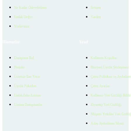
Ne Kadar Ödeyebilirim
İletişim
Emlak Değeri
Yardım
Verilerimiz
Hizmetler
Yasal
Danışman Bul
Kullanım Koşulları
Projeler
Bireysel Üyelik Sözleşmesi
Ücretsiz İlan Verin
Çerez Politikası ve Aydınlat
Üyelik Paketleri
Çerez Ayarları
EmlakZeka Asistan
Kullanıcı Veri Gizliliği Bildi
Uzman Danışmanlar
Ziyaretçi Veri Gizliliği
Müşteri Yetkilisi Veri Gizlili
Aday Aydınlatma Metni