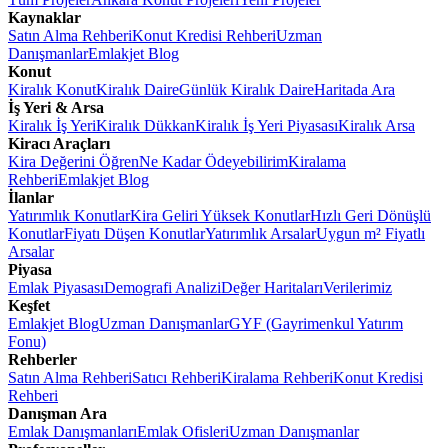
Kaynaklar
Satın Alma Rehberi
Konut Kredisi Rehberi
Uzman
Danışmanlar
Emlakjet Blog
Konut
Kiralık Konut
Kiralık Daire
Günlük Kiralık Daire
Haritada Ara
İş Yeri & Arsa
Kiralık İş Yeri
Kiralık Dükkan
Kiralık İş Yeri Piyasası
Kiralık Arsa
Kiracı Araçları
Kira Değerini Öğren
Ne Kadar Ödeyebilirim
Kiralama
Rehberi
Emlakjet Blog
İlanlar
Yatırımlık Konutlar
Kira Geliri Yüksek Konutlar
Hızlı Geri Dönüşlü
Konutlar
Fiyatı Düşen Konutlar
Yatırımlık Arsalar
Uygun m² Fiyatlı
Arsalar
Piyasa
Emlak Piyasası
Demografi Analizi
Değer Haritaları
Verilerimiz
Keşfet
Emlakjet Blog
Uzman Danışmanlar
GYF (Gayrimenkul Yatırım
Fonu)
Rehberler
Satın Alma Rehberi
Satıcı Rehberi
Kiralama Rehberi
Konut Kredisi
Rehberi
Danışman Ara
Emlak Danışmanları
Emlak Ofisleri
Uzman Danışmanlar