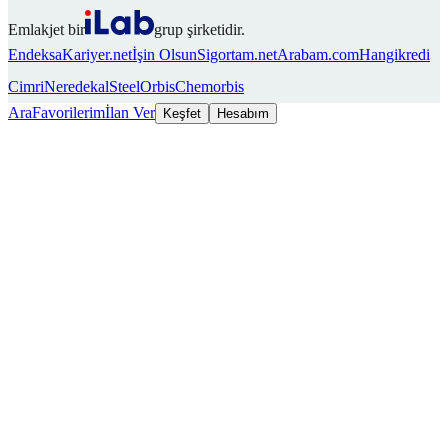
Emlakjet bir
grup şirketidir.
Endeksa
Kariyer.net
İşin Olsun
Sigortam.net
Arabam.com
Hangikredi
Cimri
Neredekal
SteelOrbis
Chemorbis
Ara
Favorilerim
İlan Ver
Keşfet
Hesabım