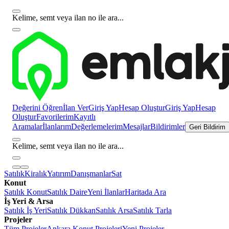
Kelime, semt veya ilan no ile ara...
Değerini Öğren
İlan Ver
Giriş Yap
Hesap Oluştur
Giriş Yap
Hesap
Oluştur
Favorilerim
Kayıtlı
Aramalar
İlanlarım
Değerlemelerim
Mesajlar
Bildirimler
Geri Bildirim
Kelime, semt veya ilan no ile ara...
Satılık
Kiralık
Yatırım
Danışmanlar
Sat
Konut
Satılık Konut
Satılık Daire
Yeni İlanlar
Haritada Ara
İş Yeri & Arsa
Satılık İş Yeri
Satılık Dükkan
Satılık Arsa
Satılık Tarla
Projeler
Tüm Projeler
Ankara Konut Projeleri
Yeni Projeler