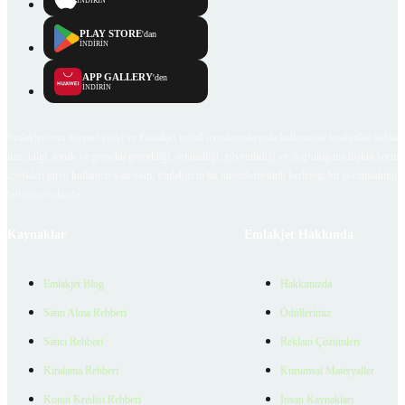
İNDİRİN
PLAY STORE
'dan
İNDİRİN
APP GALLERY
'den
İNDİRİN
Emlakjet.com internet sitesi ve Emlakjet mobil uygulamalarında kullanıcılar tarafından sağlana
ilan, bilgi, içerik ve görselin gerçekliği, orijinalliği, güvenilirliği ve doğruluğuna ilişkin soru
içerikleri giren kullanıcıya ait olup, Emlakjet'in bu hususlarla ilgili herhangi bir sorumluluğu
bulunmamaktadır.
Kaynaklar
Emlakjet Hakkında
Emlakjet Blog
Hakkımızda
Satın Alma Rehberi
Ödüllerimiz
Satıcı Rehberi
Reklam Çözümleri
Kiralama Rehberi
Kurumsal Materyaller
Konut Kredisi Rehberi
İnsan Kaynakları