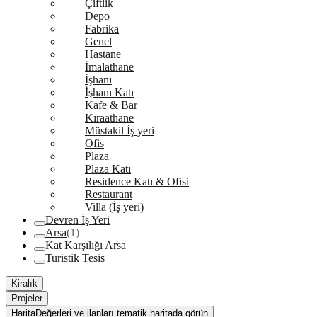
Çiftlik
Depo
Fabrika
Genel
Hastane
İmalathane
İşhanı
İşhanı Katı
Kafe & Bar
Kıraathane
Müstakil İş yeri
Ofis
Plaza
Plaza Katı
Residence Katı & Ofisi
Restaurant
Villa (İş yeri)
Devren İş Yeri
Arsa
(1)
Kat Karşılığı Arsa
Turistik Tesis
Kiralık
Projeler
Harita
Değerleri ve ilanları tematik haritada görün