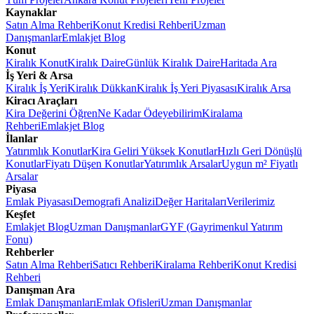
Kaynaklar
Satın Alma Rehberi
Konut Kredisi Rehberi
Uzman
Danışmanlar
Emlakjet Blog
Konut
Kiralık Konut
Kiralık Daire
Günlük Kiralık Daire
Haritada Ara
İş Yeri & Arsa
Kiralık İş Yeri
Kiralık Dükkan
Kiralık İş Yeri Piyasası
Kiralık Arsa
Kiracı Araçları
Kira Değerini Öğren
Ne Kadar Ödeyebilirim
Kiralama
Rehberi
Emlakjet Blog
İlanlar
Yatırımlık Konutlar
Kira Geliri Yüksek Konutlar
Hızlı Geri Dönüşlü
Konutlar
Fiyatı Düşen Konutlar
Yatırımlık Arsalar
Uygun m² Fiyatlı
Arsalar
Piyasa
Emlak Piyasası
Demografi Analizi
Değer Haritaları
Verilerimiz
Keşfet
Emlakjet Blog
Uzman Danışmanlar
GYF (Gayrimenkul Yatırım
Fonu)
Rehberler
Satın Alma Rehberi
Satıcı Rehberi
Kiralama Rehberi
Konut Kredisi
Rehberi
Danışman Ara
Emlak Danışmanları
Emlak Ofisleri
Uzman Danışmanlar