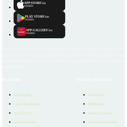
APP STORE
'dan
İNDİRİN
PLAY STORE
'dan
İNDİRİN
APP GALLERY
'den
İNDİRİN
Emlakjet.com internet sitesi ve Emlakjet mobil uygulamalarında kullanıcılar tarafından sağlana
ilan, bilgi, içerik ve görselin gerçekliği, orijinalliği, güvenilirliği ve doğruluğuna ilişkin soru
içerikleri giren kullanıcıya ait olup, Emlakjet'in bu hususlarla ilgili herhangi bir sorumluluğu
bulunmamaktadır.
Kaynaklar
Emlakjet Hakkında
Emlakjet Blog
Hakkımızda
Satın Alma Rehberi
Ödüllerimiz
Satıcı Rehberi
Reklam Çözümleri
Kiralama Rehberi
Kurumsal Materyaller