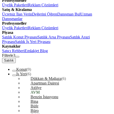
Profesyoneller
Üyelik Paketleri
Reklam Çözümleri
Satış & Kiralama
Ücretsiz İlan Verin
Değerini Öğren
Danışman Bul
Uzman
Danışmanlar
Profesyoneller
Üyelik Paketleri
Reklam Çözümleri
Piyasa
Satılık Konut Piyasası
Satılık Arsa Piyasası
Satılık Arazi
Piyasası
Satılık İş Yeri Piyasası
Kaynaklar
Satıcı Rehberi
Emlakjet Blog
Filtrele
3
Satılık
Konut
(9)
İş Yeri
(6)
Dükkan & Mağaza
(6)
Apartman Dairesi
Atölye
AVM
Benzin İstasyonu
Bina
Büfe
Büro