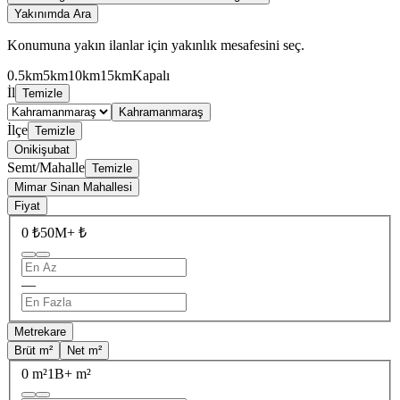
Yakınımda Ara
Konumuna yakın ilanlar için yakınlık mesafesini seç.
0.5km
5km
10km
15km
Kapalı
İl
Temizle
Kahramanmaraş
İlçe
Temizle
Onikişubat
Semt/Mahalle
Temizle
Mimar Sinan Mahallesi
Fiyat
0 ₺
50M+ ₺
—
Metrekare
Brüt m²
Net m²
0 m²
1B+ m²