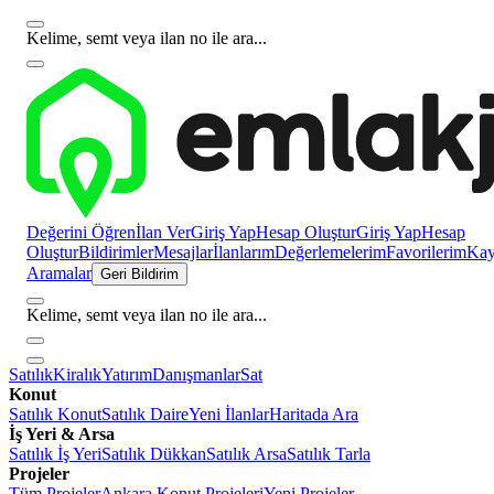
Kelime, semt veya ilan no ile ara...
Değerini Öğren
İlan Ver
Giriş Yap
Hesap Oluştur
Giriş Yap
Hesap
Oluştur
Bildirimler
Mesajlar
İlanlarım
Değerlemelerim
Favorilerim
Kayı
Aramalar
Geri Bildirim
Kelime, semt veya ilan no ile ara...
Satılık
Kiralık
Yatırım
Danışmanlar
Sat
Konut
Satılık Konut
Satılık Daire
Yeni İlanlar
Haritada Ara
İş Yeri & Arsa
Satılık İş Yeri
Satılık Dükkan
Satılık Arsa
Satılık Tarla
Projeler
Tüm Projeler
Ankara Konut Projeleri
Yeni Projeler