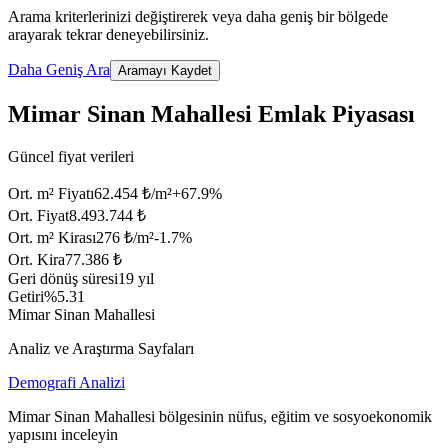
Arama kriterlerinizi değiştirerek veya daha geniş bir bölgede
arayarak tekrar deneyebilirsiniz.
Daha Geniş Ara
Aramayı Kaydet
Mimar Sinan Mahallesi Emlak Piyasası
Güncel fiyat verileri
Ort. m² Fiyatı
62.454 ₺/m²
+
67.9
%
Ort. Fiyat
8.493.744 ₺
Ort. m² Kirası
276 ₺/m²
-1.7
%
Ort. Kira
77.386 ₺
Geri dönüş süresi
19 yıl
Getiri
%5.31
Mimar Sinan Mahallesi
Analiz ve Araştırma Sayfaları
Demografi Analizi
Mimar Sinan Mahallesi bölgesinin nüfus, eğitim ve sosyoekonomik
yapısını inceleyin