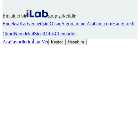
Emlakjet bir
grup şirketidir.
Endeksa
Kariyer.net
İşin Olsun
Sigortam.net
Arabam.com
Hangikredi
Cimri
Neredekal
SteelOrbis
Chemorbis
Ara
Favorilerim
İlan Ver
Keşfet
Hesabım