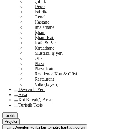
Çiftlik
Depo
Fabrika
Genel
Hastane
İmalathane
İşhanı
İşhanı Katı
Kafe & Bar
Kıraathane
Müstakil İş yeri
Ofis
Plaza
Plaza Katı
Residence Katı & Ofisi
Restaurant
Villa (İş yeri)
Devren İş Yeri
Arsa
Kat Karşılığı Arsa
Turistik Tesis
Kiralık
Projeler
Harita
Değerleri ve ilanları tematik haritada görün