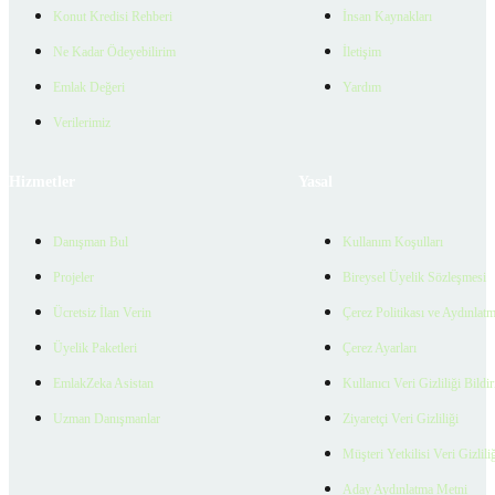
Konut Kredisi Rehberi
İnsan Kaynakları
Ne Kadar Ödeyebilirim
İletişim
Emlak Değeri
Yardım
Verilerimiz
Hizmetler
Yasal
Danışman Bul
Kullanım Koşulları
Projeler
Bireysel Üyelik Sözleşmesi
Ücretsiz İlan Verin
Çerez Politikası ve Aydınlat
Üyelik Paketleri
Çerez Ayarları
EmlakZeka Asistan
Kullanıcı Veri Gizliliği Bildi
Uzman Danışmanlar
Ziyaretçi Veri Gizliliği
Müşteri Yetkilisi Veri Gizlili
Aday Aydınlatma Metni